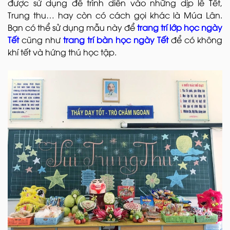
được sử dụng để trình diễn vào những dịp lễ Tết,
Trung thu… hay còn có cách gọi khác là Múa Lân.
Bạn có thể sử dụng mẫu này để
trang trí lớp học ngày
Tết
cũng như
trang trí bàn học ngày Tết
để có không
khí tết và hứng thú học tập.