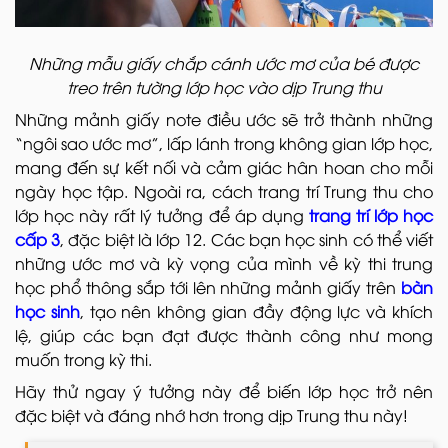
Những mẫu giấy chắp cánh ước mơ của bé được
treo trên tường lớp học vào dịp Trung thu
Những mảnh giấy note điều ước sẽ trở thành những
“ngôi sao ước mơ”, lấp lánh trong không gian lớp học,
mang đến sự kết nối và cảm giác hân hoan cho mỗi
ngày học tập. Ngoài ra, cách trang trí Trung thu cho
lớp học này rất lý tưởng để áp dụng
trang trí lớp học
cấp 3
, đặc biệt là lớp 12. Các bạn học sinh có thể viết
những ước mơ và kỳ vọng của mình về kỳ thi trung
học phổ thông sắp tới lên những mảnh giấy trên
bàn
học sinh
, tạo nên không gian đầy động lực và khích
lệ, giúp các bạn đạt được thành công như mong
muốn trong kỳ thi.
Hãy thử ngay ý tưởng này để biến lớp học trở nên
đặc biệt và đáng nhớ hơn trong dịp Trung thu này!