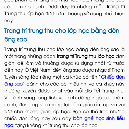
các em học sinh. Dưới đây là những mẫu
trang trí
Trung thu lớp học
được ưa chuộng sử dụng nhất hiện
nay
Trang trí trung thu cho lớp học bằng đèn
ông sao
Trang trí trung thu cho lớp học bằng đèn ông sao là
một trong những cách
trang trí Trung thu lớp học
đơn
giản, dễ làm và thường được sử dụng nhất từ trước
đến nay. Ở Việt Nam, đèn ông sao được nhạc sĩ Phạm
Tuyên sáng tác riêng một ca khúc có tên “
Chiếc đèn
ông sao
” dành cho các bé thiếu nhi và ca khúc này
thường xuyên được phát vào mỗi dịp Tết Trung thu.
Với ánh sáng lung linh và hình dáng ngôi sao năm
cánh, đèn ông sao mang lại cảm giác ấm áp và vui
tươi cho không gian lớp học. Bạn có thể treo những
chiếc đèn lồng này sau dãy
bàn ghế học sinh tiểu
học
tặng không khí trung thu cho lớp học.