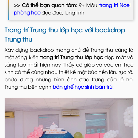
>> Có thể bạn quan tâm
: 9+ Mẫu
trang trí Noel
phòng học
độc đáo, lung linh
Trang trí Trung thu lớp học với backdrop
Trung thu
Xây dựng backdrop mang chủ đề Trung thu cũng là
một sáng kiến
trang trí Trung thu lớp học
đẹp mắt và
sáng tạo nhất hiện nay. Thầy cô giáo và các em học
sinh có thể cùng nhau thiết kế một bức nền lớn, rực rỡ,
chứa đựng những hình ảnh đặc trưng của lễ hội
Trung thu bên cạnh
bàn ghế học sinh bán trú
.