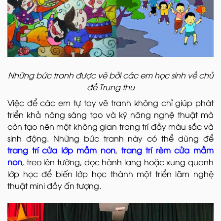
Những bức tranh được vẽ bởi các em học sinh về chủ
đề Trung thu
Việc để các em tự tay vẽ tranh không chỉ giúp phát
triển khả năng sáng tạo và kỹ năng nghệ thuật mà
còn tạo nên một không gian trang trí đầy màu sắc và
sinh động. Những bức tranh này có thể dùng để
trang trí cửa lớp mầm non
,
trang trí rèm cửa mầm
non
, treo lên tường, dọc hành lang hoặc xung quanh
lớp học để biến lớp học thành một triển lãm nghệ
thuật mini đầy ấn tượng.