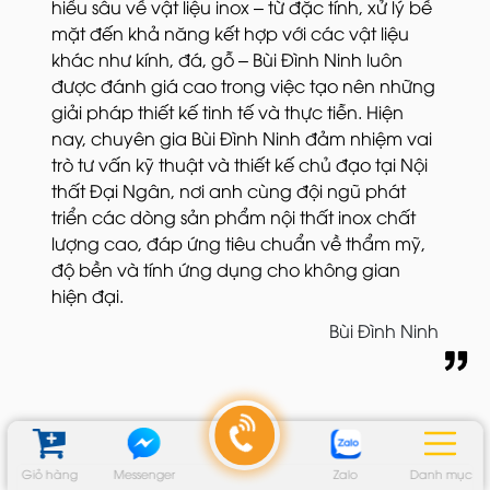
hiểu sâu về vật liệu inox – từ đặc tính, xử lý bề
mặt đến khả năng kết hợp với các vật liệu
khác như kính, đá, gỗ – Bùi Đình Ninh luôn
được đánh giá cao trong việc tạo nên những
giải pháp thiết kế tinh tế và thực tiễn. Hiện
nay, chuyên gia Bùi Đình Ninh đảm nhiệm vai
trò tư vấn kỹ thuật và thiết kế chủ đạo tại Nội
thất Đại Ngân, nơi anh cùng đội ngũ phát
triển các dòng sản phẩm nội thất inox chất
lượng cao, đáp ứng tiêu chuẩn về thẩm mỹ,
độ bền và tính ứng dụng cho không gian
hiện đại.
Bùi Đình Ninh
Giỏ hàng
Messenger
Zalo
Danh mục