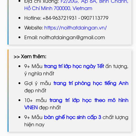
Địa chỉ xưởng:
F2/20G, Ấp 6A, Bình Chánh,
Hồ Chí Minh 700000, Vietnam
Hotline: +84-963721931 - 0907113779
Website:
https://noithatdaingan.vn/
Email: noithatdaingan@gmail.com
>> Xem thêm:
9+ Mẫu
trang trí lớp học ngày Tết
ấn tượng,
ý nghĩa nhất
Gợi ý mẫu
trang trí phòng học tiếng Anh
đẹp nhất
10+ mẫu
trang trí lớp học theo mô hình
VNEN
đẹp nhất
9+ Mẫu
bàn ghế học sinh cấp 3
chất lượng
hiện nay