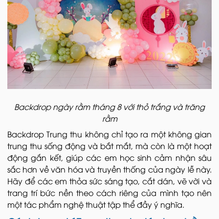
Backdrop ngày rằm tháng 8 với thỏ trắng và trăng
rằm
Backdrop Trung thu không chỉ tạo ra một không gian
trung thu sống động và bắt mắt, mà còn là một hoạt
động gắn kết, giúp các em học sinh cảm nhận sâu
sắc hơn về văn hóa và truyền thống của ngày lễ này.
Hãy để các em thỏa sức sáng tạo, cắt dán, vẽ vời và
trang trí bức nền theo cách riêng của mình tạo nên
một tác phẩm nghệ thuật tập thể đầy ý nghĩa.