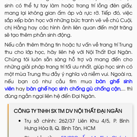
sinh có thể tự tay làm hoặc trang trí lồng đèn giấy,
mang lại không gian ấm áp và rực rỡ. Tiếp đó, việc
sắp xếp bàn học với những bức tranh vẽ về chú Cuội,
chị Hằng hay các hình ảnh liên quan đến mặt trăng
sẽ tạo thêm phần sinh động.
Nếu cần thêm thông tin hoặc tư vấn về trang trí Trung
thu cho lớp học, hãy liên hệ với Nội Thất Đại Ngân.
Chúng tôi luôn sẵn sàng hỗ trợ và mang đến cho
những giải pháp trang trí tối ưu nhất, giúp học sinh có
một mùa Trung thu đầy ý nghĩa và niềm vui. Ngoài ra,
nếu bạn có như cầu tìm mua
bàn ghế sinh
viên
hay
bàn ghế học sinh chống gù chống cận
,... thì
đùng ngần ngại liên hệ đến Đại Ngân.
CÔNG TY TNHH SX TM DV NỘI THẤT ĐẠI NGÂN
Trụ sở chính: 262/37 Liên Khu 4/5, P. Bình
Hưng Hòa B, Q. Bình Tân, HCM