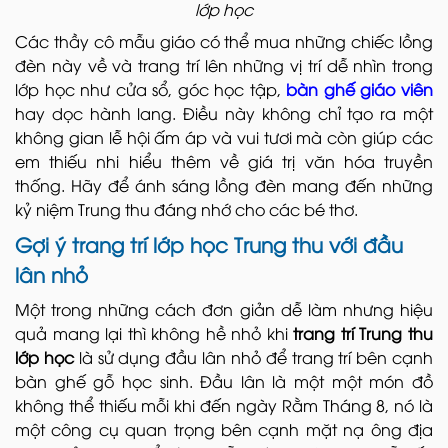
lớp học
Các thầy cô mẫu giáo có thể mua những chiếc lồng
đèn này về và trang trí lên những vị trí dễ nhìn trong
lớp học như cửa sổ, góc học tập,
bàn ghế giáo viên
hay dọc hành lang. Điều này không chỉ tạo ra một
không gian lễ hội ấm áp và vui tươi mà còn giúp các
em thiếu nhi hiểu thêm về giá trị văn hóa truyền
thống. Hãy để ánh sáng lồng đèn mang đến những
kỷ niệm Trung thu đáng nhớ cho các bé thơ.
Gợi ý trang trí lớp học Trung thu với đầu
lân nhỏ
Một trong những cách đơn giản dễ làm nhưng hiệu
quả mang lại thì không hề nhỏ khi
trang trí Trung thu
lớp học
là sử dụng đầu lân nhỏ để trang trí bên cạnh
bàn ghế gỗ học sinh. Đầu lân là một một món đồ
không thể thiếu mỗi khi đến ngày Rằm Tháng 8, nó là
một công cụ quan trọng bên cạnh mặt nạ ông địa