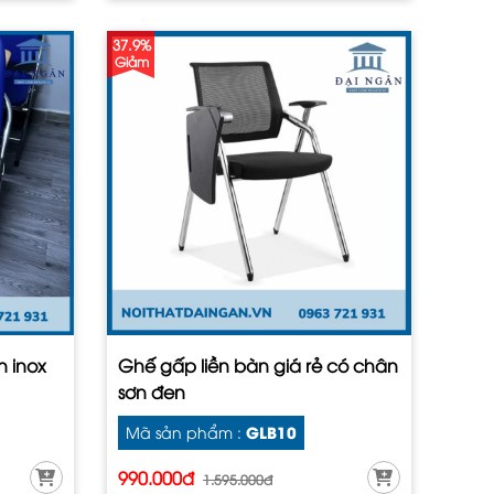
37.9%
Giảm
n inox
Ghế gấp liền bàn giá rẻ có chân
sơn đen
GLB10
Mã sản phẩm :
990.000đ
1.595.000đ