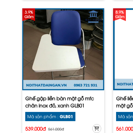
3.9%
8.9%
Giảm
Giảm
Ghế gập liền bàn mặt gỗ mfc
Ghế li
chân inox đỏ, xanh GLB01
mặt gỗ
GLB01
Mã sản phẩm :
Mã sản
539.000đ
561.00
561.000đ