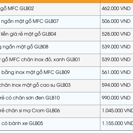
t gỗ MFC GLB02
462.000 VND
ng ngắn mặt gỗ MFC GLB07
506.000 VND
liền giá rẻ mặt gỗ GLB04
528.000 VND
ng ngắn mặt gỗ GLB08
539.000 VND
 gỗ MFC chân inox đỏ, xanh GLB01
539.000 VND
p bằng inox mặt gỗ MFC GLB09
561.000 VND
chân inox mặt gỗ cao su GLB03
594.000 VND
 rẻ có chân sơn đen GLB10
990.000 VND
 rẻ chân si mạ Crom GLB06
1.045.000 VN
p có bánh xe GLB05
1.155.000 VN