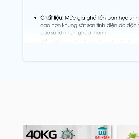
Chất liệu:
Mức giá ghế liền bàn học sinh 
cao hơn khung sắt sơn tĩnh điện do đặc 
cao su tự nhiên ghép thanh.
Kiểu dáng:
Thiết kế cơ bản, tối giản th
lưng công thái học, bánh xe di chuyển l
Kích thước:
Chi phí vật tư và sản xuất 
tăng khả năng chịu lực sẽ có giá cao hơ
Hoàn thiện:
Chất lượng của lớp sơn tĩnh
ảnh hưởng đến giá trị cuối cùng của sả
Số lượng:
Nội thất Đại Ngân luôn có chí
tối ưu hóa chi phí đầu tư.
Xem thêm: #Tổng Hợp 9+ Mẫu
Ghế Kết H
2. Chính sách khi mua ghế liề