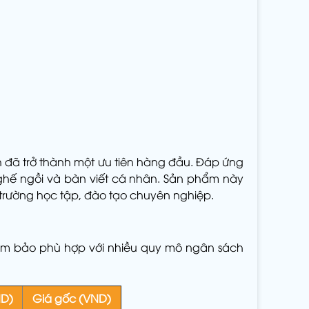
ch đã trở thành một ưu tiên hàng đầu. Đáp ứng
 ghế ngồi và bàn viết cá nhân. Sản phẩm này
 trường học tập, đào tạo chuyên nghiệp.
ảm bảo phù hợp với nhiều quy mô ngân sách
ND)
Giá gốc (VND)