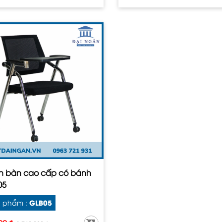
ền bàn cao cấp có bánh
05
GLB05
 phẩm :