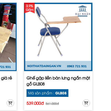
3.9%
Giảm
 giá rẻ
Ghế gập liền bàn lưng ngắn mặt
gỗ GLB08
GLB08
Mã sản phẩm :
539.000đ
561.000đ