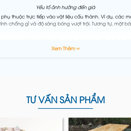
Yếu tố ảnh hưởng đến giá
phụ thuộc trực tiếp vào vật liệu cấu thành. Ví dụ, các 
tính chống gỉ và độ sáng bóng vượt trội. Tương tự, mặt 
ường có giá thành phải chăng hơn. Trong khi đó, những 
inh hoạt, hoặc cơ chế gấp gọn phức tạp hơn sẽ có mức gi
Xem Thêm
tỷ lệ thuận với kích thước sản phẩm. Một chiếc ghế có 
n.
 điện, độ tinh xảo của các mối hàn, kỹ thuật bo viền cạn
n phẩm. Một sản phẩm được hoàn thiện kỹ lưỡng sẽ có độ
nh sách chiết khấu hấp dẫn cho các đơn hàng số lượng lớ
TƯ VẤN SẢN PHẨM
ợp Bàn Học
Tiện Lợi Nhất Hiện Nay
n bàn tại Đại Ngân