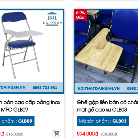
6.9%
Giảm
ền bàn cao cấp bằng inox
Ghế gập liền bàn có châ
 MFC GLB09
mặt gỗ cao su GLB03
GLB09
GLB03
 phẩm :
Mã sản phẩm :
0đ
594.000đ
616.000đ
638.000đ