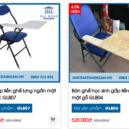
4.0%
Giảm
p liền ghế lưng ngắn mặt
Bàn ghế học sinh gấp liền
 GLB07
mặt gỗ GLB04
GLB07
GLB04
 phẩm :
Mã sản phẩm :
0đ
528.000đ
539.000đ
550.000đ