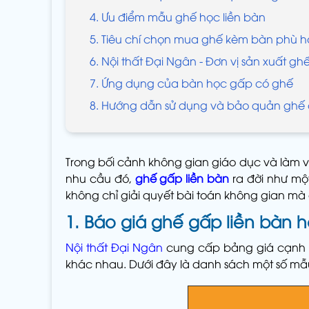
4. Ưu điểm mẫu ghế học liền bàn
5. Tiêu chí chọn mua ghế kèm bàn phù 
6. Nội thất Đại Ngân - Đơn vị sản xuất gh
7. Ứng dụng của bàn học gấp có ghế
8. Hướng dẫn sử dụng và bảo quản ghế
Trong bối cảnh không gian giáo dục và làm vi
nhu cầu đó,
ghế gấp liền bàn
ra đời như mộ
không chỉ giải quyết bài toán không gian mà 
1. Báo giá ghế gấp liền bàn h
Nội thất Đại Ngân
cung cấp bảng giá cạnh t
khác nhau. Dưới đây là danh sách một số mẫ