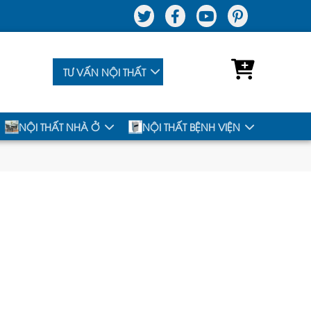
TƯ VẤN NỘI THẤT
NỘI THẤT NHÀ Ở
NỘI THẤT BỆNH VIỆN