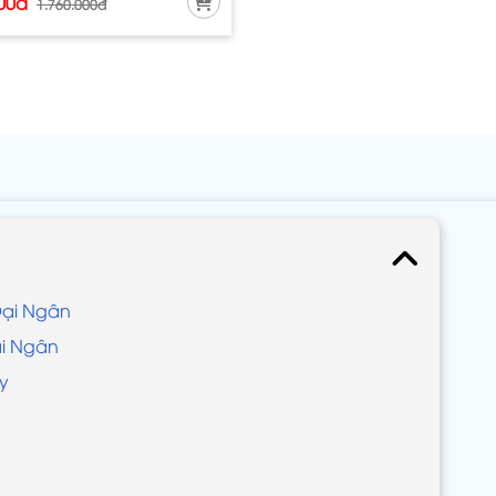
000đ
1.760.000đ
 Đại Ngân
ại Ngân
ay