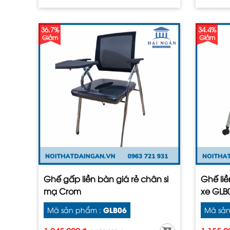
36.7%
34.4%
Giảm
Giảm
Ghế gấp liền bàn giá rẻ chân si
Ghế li
mạ Crom
xe GLB
GLB06
Mã sản phẩm :
Mã sản