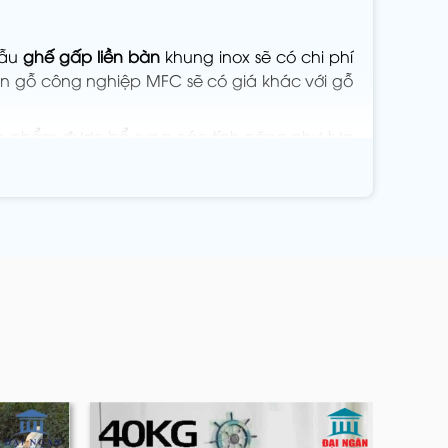
mẫu
ghế gấp liền bàn
khung inox sẽ có chi phí
bàn gỗ công nghiệp MFC sẽ có giá khác với gỗ
sản phẩm được bổ sung các tính năng như tựa
á cao hơn tương ứng.
mặt bàn rộng hơn hoặc khung chân lớn hơn để
h bàn để đảm bảo an toàn đều là những yếu tố
 bền và thẩm mỹ cao hơn.
n, giúp các trường học và trung tâm đào tạo