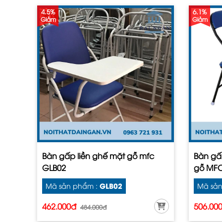
4.5%
6.1%
Giảm
Giảm
Bàn gấp liền ghế mặt gỗ mfc
Bàn gấ
GLB02
gỗ MFC
GLB02
Mã sản phẩm :
Mã sản
462.000đ
506.00
484.000đ