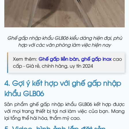
Ghế gấp nhập khẩu GLB06 kiểu dáng hiện đại, phù
hợp với các văn phòng làm việc hiện nay
Xem thêm:
Ghế gấp liền bàn
,
ghế gấp inox
cao
cấp - Giá rẻ, chính hãng, uy tín 2024
4. Gợi ý kết hợp với
ghế gấp nhập
khẩu GLB06
Sản phẩm ghế gấp nhập khẩu GLB06 kết hợp được
với mọi trang thiết bị tại nơi làm việc của bạn. Mang
lại tổng thể hài hòa, thẩm mỹ cao.
5. Video, hình ảnh lắp đặt sản