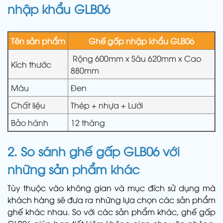
nhập khẩu GLB06
Tên sản phẩm
Ghế gấp nhập khẩu GLB06
Rộng 600mm x Sâu 620mm x Cao
Kích thước
880mm
Màu
Đen
Chất liệu
Thép + nhựa + Lưới
Bảo hành
12 tháng
2. So sánh
ghế gấp GLB06
với
những sản phẩm khác
Tùy thuộc vào không gian và mục đích sử dụng mà
khách hàng sẽ đưa ra những lựa chọn các sản phẩm
ghế khác nhau. So với các sản phẩm khác, ghế gấp