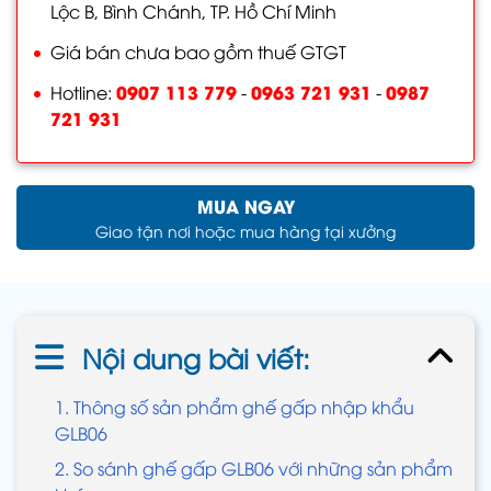
Lộc B, Bình Chánh, TP. Hồ Chí Minh
Giá bán chưa bao gồm thuế GTGT
0907 113 779
0963 721 931
0987
Hotline:
-
-
721 931
MUA NGAY
Giao tận nơi hoặc mua hàng tại xưởng
Nội dung bài viết:
1. Thông số sản phẩm ghế gấp nhập khẩu
GLB06
2. So sánh ghế gấp GLB06 với những sản phẩm