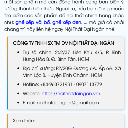
mặt sản phẩm mà còn đồng hành cùng bạn biến ý
tưởng thành hiện thực. Ngoài ra, nếu bạn đang muốn
tìm kiếm các sản phẩm đồ nội thất
chính hãng khác
như:
ghế xếp vải bố
,
ghế xếp đen
, ... mà giá cả phải
chăng thì hãy liên hệ ngay Nội Thất Đại Ngân nhé!
CÔNG TY TNHH SX TM DV NỘI THẤT ĐẠI NGÂN
Trụ sở chính: 262/37 Liên Khu 4/5, P. Bình
Hưng Hòa B, Q. Bình Tân, HCM
Địa chỉ xưởng: F2/20G Đường 6A, Ấp 6A, Xã
Vĩnh Lộc B, Huyện Bình Chánh, HCM
Hotline: +84-963721931 - 0907113779
Website:
https://noithatdaingan.vn/
Email: noithatdaingan@gmail.com
Xem thêm: