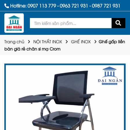
Hotline:
0907 113 779
-
0963 721 931
-
0987 721 931
Trang chủ
NỘI THẤT INOX
GHẾ INOX
Ghế gấp liền
bàn giá rẻ chân si mạ Crom