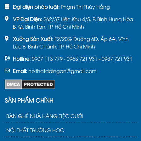
Đại diện pháp luật:
Phạm Thị Thúy Hằng
VP Đại Diện:
262/37 Liên Khu 4/5, P. Bình Hưng Hòa
B, Q. Bình Tân, TP. Hồ Chí Minh
Xưởng Sản Xuất:
F2/20G Đường 6D, Ấp 6A, Vĩnh
Lộc B, Bình Chánh, TP. Hồ Chí Minh
Hotline:
0907 113 779 - 0963 721 931 - 0987 721 931
Email:
noithatdaingan@gmail.com
SẢN PHẨM CHÍNH
BÀN GHẾ NHÀ HÀNG TIỆC CƯỚI
NỘI THẤT TRƯỜNG HỌC