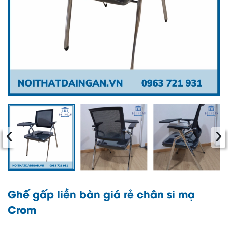
‹
›
Ghế gấp liền bàn giá rẻ chân si mạ
Crom