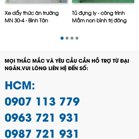
Xe dẩy thức ăn trường
Tủ đựng ly - công trình
MN 30-4 - Bình Tân
Mầm non bình trị đông
MỌI THẮC MẮC VÀ YÊU CẦU CẦN HỖ TRỢ TỪ ĐẠI
NGÂN.VUI LÒNG LIÊN HỆ ĐẾN SỐ:
HCM:
0907 113 779
0963 721 931
0987 721 931