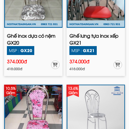
Ghế inox dựa có nệm
Ghế lưng tựa inox xếp
GX20
GX21
GX20
GX21
MSP :
MSP :
374.000đ
374.000đ
418.000đ
418.000đ
10.5%
13.6%
Giảm
Giảm