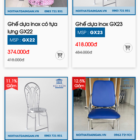
Ghế dựa inox có tựa
Ghế dựa inox GX23
lưng GX22
GX23
MSP :
GX22
MSP :
418.000đ
374.000đ
484.000đ
418.000đ
11.1%
12.5%
Giảm
Giảm