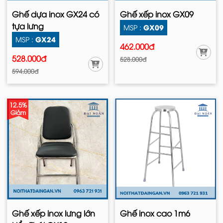
Ghế dựa inox GX24 có
Ghế xếp inox GX09
tựa lưng
GX09
MSP :
GX24
MSP :
462.000đ
528.000đ
528.000đ
594.000đ
12.5%
Giảm
Ghế xếp inox lưng lớn
Ghế inox cao 1m6