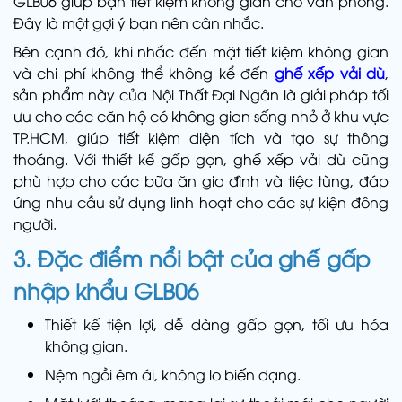
GLB06 giúp bạn tiết kiệm không gian cho văn phòng.
Đây là một gợi ý bạn nên cân nhắc.
Bên cạnh đó, khi nhắc đến mặt tiết kiệm không gian
và chi phí không thể không kể đến
ghế xếp vải dù
,
sản phẩm này của Nội Thất Đại Ngân là giải pháp tối
ưu cho các căn hộ có không gian sống nhỏ ở khu vực
TP.HCM, giúp tiết kiệm diện tích và tạo sự thông
thoáng. Với thiết kế gấp gọn, ghế xếp vải dù cũng
phù hợp cho các bữa ăn gia đình và tiệc tùng, đáp
ứng nhu cầu sử dụng linh hoạt cho các sự kiện đông
người.
3. Đặc điểm nổi bật của
ghế gấp
nhập khẩu GLB06
Thiết kế tiện lợi, dễ dàng gấp gọn, tối ưu hóa
không gian.
Nệm ngồi êm ái, không lo biến dạng.