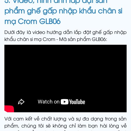
phẩm ghế gấp nhập khẩu chân si
mạ Crom GLB06
Dưới đây là video hướng dẫn lắp đặt ghế gấp nhập
khẩu chân si mạ Crom - Mã sản phẩm GLB06:
Với cam kết về chất lượng và sự đa dạng trong sản
phẩm, chúng tôi sẽ không chỉ làm bạn hài lòng về