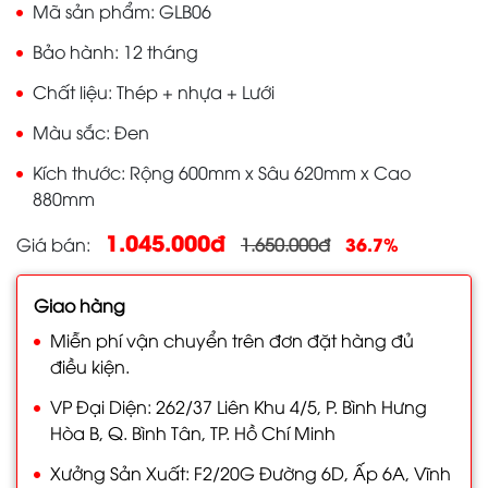
Mã sản phẩm
GLB06
Bảo hành
12 tháng
Chất liệu
Thép + nhựa + Lưới
Màu sắc
Đen
Kích thước
Rộng 600mm x Sâu 620mm x Cao
880mm
1.045.000đ
36.7%
Giá bán
1.650.000đ
Giao hàng
Miễn phí vận chuyển trên đơn đặt hàng đủ
điều kiện.
VP Đại Diện: 262/37 Liên Khu 4/5, P. Bình Hưng
Hòa B, Q. Bình Tân, TP. Hồ Chí Minh
Xưởng Sản Xuất: F2/20G Đường 6D, Ấp 6A, Vĩnh