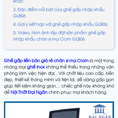
khác
3. Đặc điểm nổi bật của ghế gấp nhập khẩu
GLB06
4. Gợi ý kết hợp với ghế gấp nhập khẩu GLB06
5. Video, hình ảnh lắp đặt sản phẩm ghế gấp
nhập khẩu chân si mạ Crom GLB06
Ghế gấp liền bàn giá rẻ chân si mạ Crom
là một trong
những loại
ghế inox
không thể thiếu trong những văn
phòng làm việc hiện đại . Với chất liệu cao cấp, bền
đẹp, thiết kế thông minh và tiện lợi, dễ dàng gấp gọn
giúp tiết kiệm không gian… chiếc ghế này không khó
để
Nội Thất Đại Ngân
chinh phục mọi khách hàng.