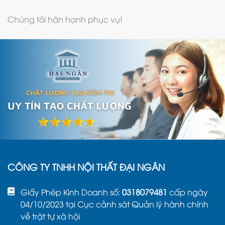
Chúng tôi hân hạnh phục vụ!
CÔNG TY TNHH NỘI THẤT ĐẠI NGÂN
Giấy Phép Kinh Doanh số:
0318079481
cấp ngày
04/10/2023 tại Cục cảnh sát Quản lý hành chính
về trật tự xã hội