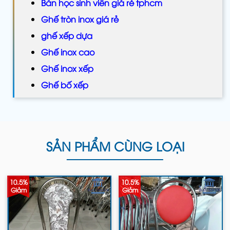
Bàn học sinh viên giá rẻ tphcm
Ghế tròn inox giá rẻ
ghế xếp dựa
Ghế inox cao
Ghế inox xếp
Ghế bố xếp
SẢN PHẨM CÙNG LOẠI
10.5%
10.5%
Giảm
Giảm