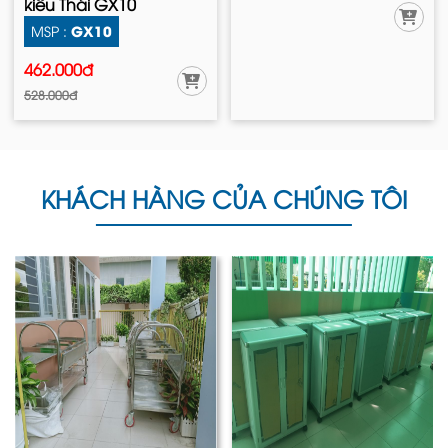
kiểu Thái GX10
GX10
MSP :
462.000đ
528.000đ
KHÁCH HÀNG CỦA CHÚNG TÔI