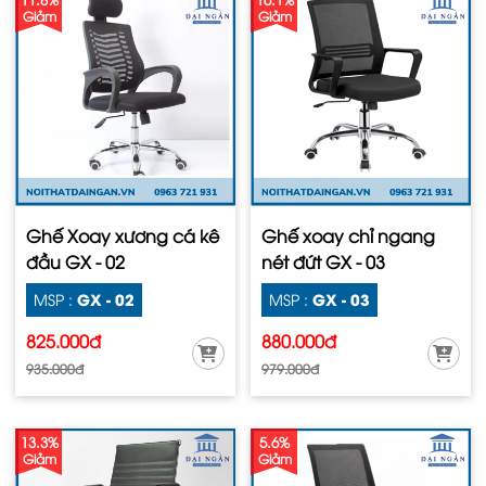
Giảm
Giảm
Ghế Xoay xương cá kê
Ghế xoay chỉ ngang
đầu GX - 02
nét đứt GX - 03
GX - 02
GX - 03
MSP :
MSP :
825.000đ
880.000đ
935.000đ
979.000đ
13.3%
5.6%
Giảm
Giảm