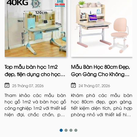
Top mẫu bàn học 1m2
Mẫu Bàn Học 80cm Đẹp,
đẹp, tiện dụng cho học
Gọn Gàng Cho Không
sinh hiện nay
Gian Nhỏ
25 Tháng 07, 2026
24 Tháng 07, 2026
Tham khảo các mẫu bàn
Khám phá các mẫu bàn
học gỗ 1m2 và bàn học gỗ
học 80cm đẹp, gọn gàng,
công nghiệp 1m2 với thiết kế
tiết kiệm diện tích, phù hợp
hiện đại, chắc chắn, phù
phòng nhỏ với thiết kế hiện
hợp nhiều không gian học
đại, bền chắc và tiện nghi.
tập.