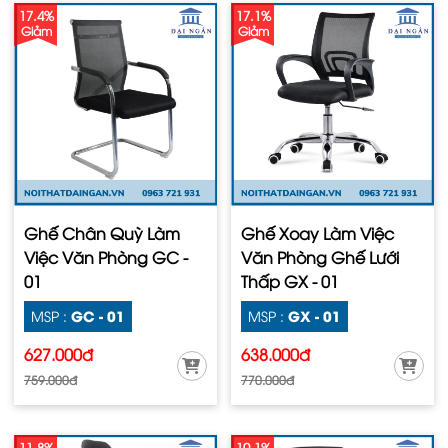
17.4%
17.1%
Giảm
Giảm
Ghế Chân Quỳ Làm
Ghế Xoay Làm Việc
Việc Văn Phòng GC -
Văn Phòng Ghế Lưới
01
Thấp GX - 01
GC - 01
GX - 01
MSP :
MSP :
627.000đ
638.000đ
759.000đ
770.000đ
11.8%
10.1%