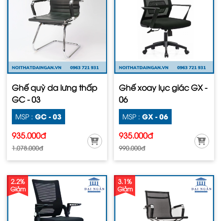
Ghế quỳ da lưng thấp
Ghế xoay lục giác GX -
GC - 03
06
GC - 03
GX - 06
MSP :
MSP :
935.000đ
935.000đ
1.078.000đ
990.000đ
2.2%
3.1%
Giảm
Giảm