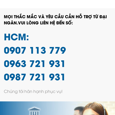
MỌI THẮC MẮC VÀ YÊU CẦU CẦN HỖ TRỢ TỪ ĐẠI
NGÂN.VUI LÒNG LIÊN HỆ ĐẾN SỐ:
HCM:
0907 113 779
0963 721 931
0987 721 931
Chúng tôi hân hạnh phục vụ!