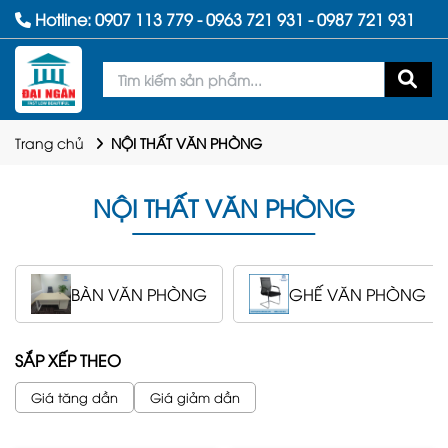
Hotline:
0907 113 779
-
0963 721 931
-
0987 721 931
Trang chủ
NỘI THẤT VĂN PHÒNG
NỘI THẤT VĂN PHÒNG
BÀN VĂN PHÒNG
GHẾ VĂN PHÒNG
SẮP XẾP THEO
Giá tăng dần
Giá giảm dần