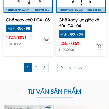
Ghế xoay chữ T GX - 05
Ghế Xoay lục giác kê
đầu GX - 04
GX - 05
MSP :
GX - 04
MSP :
1.045.000đ
1.045.000đ
1.100.000đ
1.100.000đ
1
2
3
...
9
>
>>
TƯ VẤN SẢN PHẨM