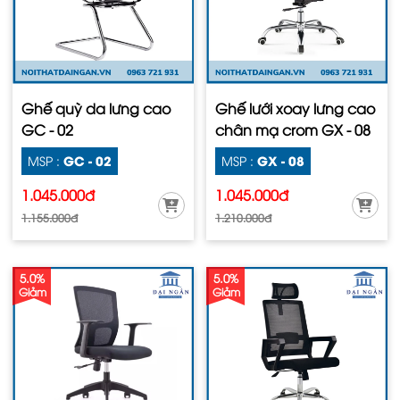
Ghế quỳ da lưng cao
Ghế lưới xoay lưng cao
GC - 02
chân mạ crom GX - 08
GC - 02
GX - 08
MSP :
MSP :
1.045.000đ
1.045.000đ
1.155.000đ
1.210.000đ
5.0%
5.0%
Giảm
Giảm