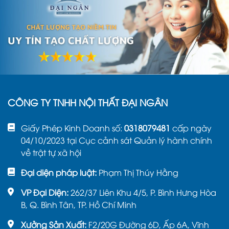
CÔNG TY TNHH NỘI THẤT ĐẠI NGÂN
Giấy Phép Kinh Doanh số:
0318079481
cấp ngày
04/10/2023 tại Cục cảnh sát Quản lý hành chính
về trật tự xã hội
Đại diện pháp luật:
Phạm Thị Thúy Hằng
VP Đại Diện:
262/37 Liên Khu 4/5, P. Bình Hưng Hòa
B, Q. Bình Tân, TP. Hồ Chí Minh
Xưởng Sản Xuất:
F2/20G Đường 6D, Ấp 6A, Vĩnh