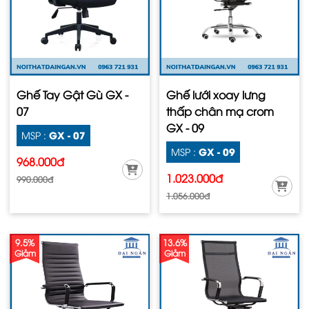
Ghế Tay Gật Gù GX -
Ghế lưới xoay lưng
07
thấp chân mạ crom
GX - 09
GX - 07
MSP :
GX - 09
MSP :
968.000đ
1.023.000đ
990.000đ
1.056.000đ
9.5%
13.6%
Giảm
Giảm