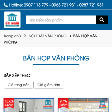
Hotline:
0907 113 779
-
0963 721 931
-
0987 721 931
Trang chủ
NỘI THẤT VĂN PHÒNG
BÀN HỌP VĂN
PHÒNG
BÀN HỌP VĂN PHÒNG
SẮP XẾP THEO
Giá tăng dần
Giá giảm dần
13.6%
9.4%
Giảm
Giảm