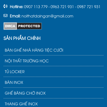
Hotline:
0907 113 779 - 0963 721 931 - 0987 721 931
Email:
noithatdaingan@gmail.com
SẢN PHẨM CHÍNH
BÀN GHẾ NHÀ HÀNG TIỆC CƯỚI
NỘI THẤT TRƯỜNG HỌC
TỦ LOCKER
BÀN INOX
GHẾ BĂNG CHỜ INOX
THANG GHẾ INOX