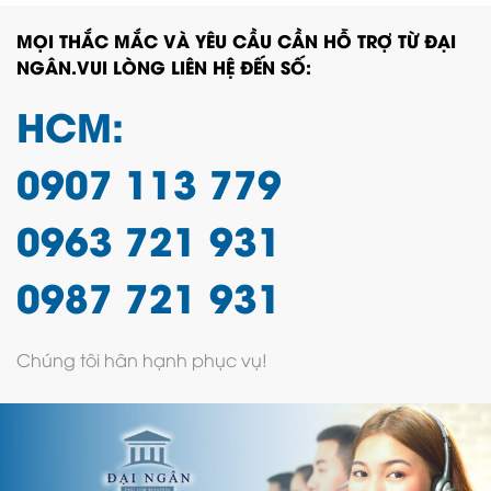
MỌI THẮC MẮC VÀ YÊU CẦU CẦN HỖ TRỢ TỪ ĐẠI
NGÂN.VUI LÒNG LIÊN HỆ ĐẾN SỐ:
HCM:
0907 113 779
0963 721 931
0987 721 931
Chúng tôi hân hạnh phục vụ!