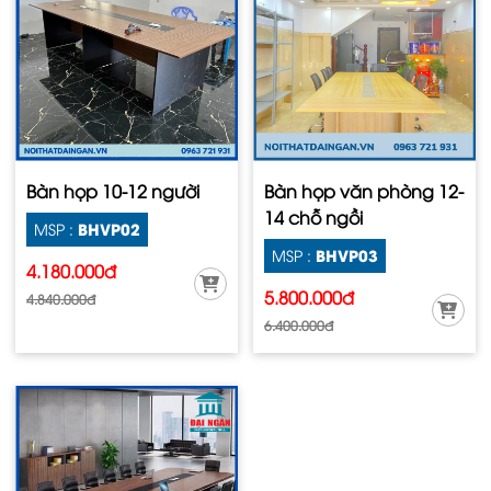
Bàn họp 10-12 người
Bàn họp văn phòng 12-
14 chỗ ngồi
BHVP02
MSP :
BHVP03
MSP :
4.180.000đ
5.800.000đ
4.840.000đ
6.400.000đ