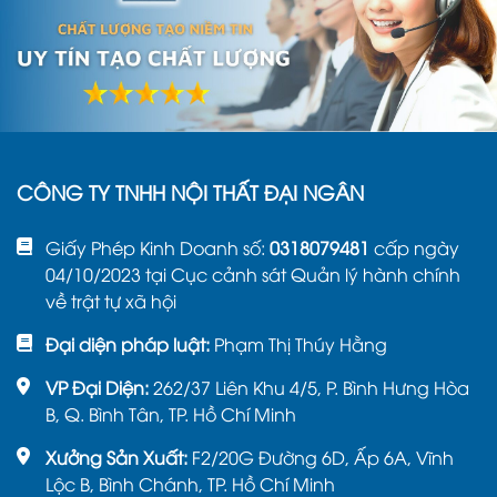
CÔNG TY TNHH NỘI THẤT ĐẠI NGÂN
Giấy Phép Kinh Doanh số:
0318079481
cấp ngày
04/10/2023 tại Cục cảnh sát Quản lý hành chính
về trật tự xã hội
Đại diện pháp luật:
Phạm Thị Thúy Hằng
VP Đại Diện:
262/37 Liên Khu 4/5, P. Bình Hưng Hòa
B, Q. Bình Tân, TP. Hồ Chí Minh
Xưởng Sản Xuất:
F2/20G Đường 6D, Ấp 6A, Vĩnh
Lộc B, Bình Chánh, TP. Hồ Chí Minh