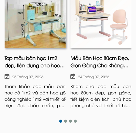
Top mẫu bàn học 1m2
Mẫu Bàn Học 80cm Đẹp,
đẹp, tiện dụng cho học
Gọn Gàng Cho Không
sinh hiện nay
Gian Nhỏ
25 Tháng 07, 2026
24 Tháng 07, 2026
Tham khảo các mẫu bàn
Khám phá các mẫu bàn
học gỗ 1m2 và bàn học gỗ
học 80cm đẹp, gọn gàng,
công nghiệp 1m2 với thiết kế
tiết kiệm diện tích, phù hợp
hiện đại, chắc chắn, phù
phòng nhỏ với thiết kế hiện
hợp nhiều không gian học
đại, bền chắc và tiện nghi.
tập.