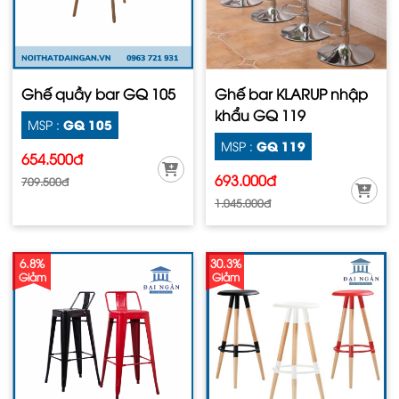
Ghế quầy bar GQ 105
Ghế bar KLARUP nhập
khẩu GQ 119
GQ 105
MSP :
GQ 119
MSP :
654.500đ
693.000đ
709.500đ
1.045.000đ
6.8%
30.3%
Giảm
Giảm