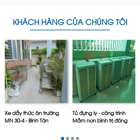
KHÁCH HÀNG CỦA CHÚNG TÔI
Bàn ghế bar ngày càng được ưa chuộng
Ngoài ra, bộ bàn ghế cao quầy bar ngoài trời sở
Xe dẩy thức ăn trường
Tủ đựng ly - công trình
hữu thiết kế nhỏ gọn còn là sự lựa chọn hoàn
MN 30-4 - Bình Tân
Mầm non bình trị đông
hảo cho những khu vực thư giãn có diện tích
nhỏ như ban công, sân vườn, sân thượng, hồ
bơi… để tổ chức những bữa tiệc, sự kiện.