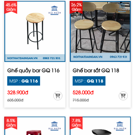
45.6%
26.2%
Giảm
Giảm
Ghế quầy bar GQ 116
Ghế bar sắt GQ 118
GQ 116
GQ 118
MSP :
MSP :
328.900đ
528.000đ
605.000đ
715.000đ
8.5%
7.8%
Giảm
Giảm