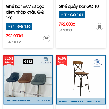
Ghế bar EAMES bọc
Ghế quầy bar GQ 101
đệm nhập khẩu GQ
GQ 101
MSP :
120
792.000đ
GQ 120
MSP :
847.000đ
792.000đ
1.375.000đ
25.5%
16.8%
Giảm
Giảm