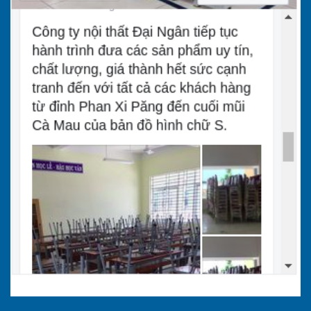
Ghế quầy bar GQ 113
2.2. Bàn ghế quầy bar kim loại
Là dòng sản phẩm bàn ghế sử dụng nguyên liệu
thép hoặc nhôm đúc để sản xuất. Vì thế, nó
mang đến ưu điểm tuyệt vời là có chất lượng tốt
cũng như độ bền bỉ tối ưu và tính đồng nhất
cao. Đồng thời, cũng được đánh giá là loại bàn
ghế dành cho quán bar có chất lượng và độ
bền cao nhất trong các phân khúc sản phẩm.