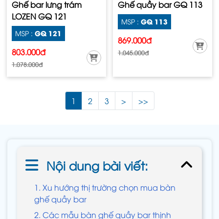
Ghế bar lưng trám
Ghế quầy bar GQ 113
LOZEN GQ 121
GQ 113
MSP :
GQ 121
MSP :
869.000đ
803.000đ
1.045.000đ
1.078.000đ
1
2
3
>
>>
Nội dung bài viết:
1. Xu hướng thị trường chọn mua bàn
ghế quầy bar
2. Các mẫu bàn ghế quầy bar thịnh