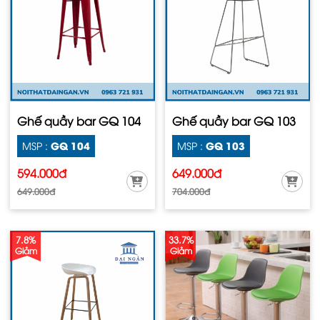
Ghế quầy bar GQ 104
Ghế quầy bar GQ 103
GQ 104
GQ 103
MSP :
MSP :
594.000đ
649.000đ
649.000đ
704.000đ
7.8%
33.7%
Giảm
Giảm