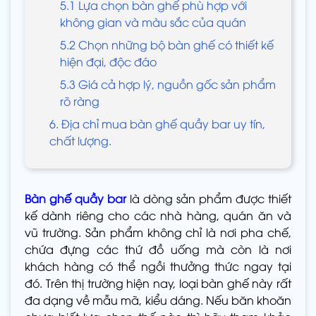
5.1 Lựa chọn bàn ghế phù hợp với
không gian và màu sắc của quán
5.2 Chọn những bộ bàn ghế có thiết kế
hiện đại, độc đáo
5.3 Giá cả hợp lý, nguồn gốc sản phẩm
rõ ràng
6. Địa chỉ mua bàn ghế quầy bar uy tín,
chất lượng.
Bàn ghế quầy bar
là dòng sản phẩm được thiết
kế dành riêng cho các nhà hàng, quán ăn và
vũ trường. Sản phẩm không chỉ là nơi pha chế,
chứa đựng các thứ đồ uống mà còn là nơi
khách hàng có thể ngồi thưởng thức ngay tại
đó. Trên thị trường hiện nay, loại bàn ghế này rất
đa dạng về mẫu mã, kiểu dáng. Nếu băn khoăn