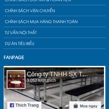
Đây là một sản phẩm thuộc trong bộ bàn ghế
quầy bar bằng gỗ mà bạn không nên bỏ qua.
CHÍNH SÁCH VẬN CHUYỂN
CHÍNH SÁCH MUA HÀNG THANH TOÁN
TƯ VẤN NỘI THẤT
DỰ ÁN TIÊU BIỂU
FANPAGE