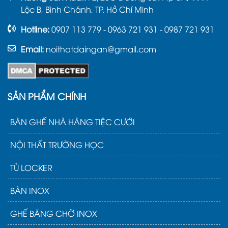
2.1. Bàn ghế quầy bar làm bằng chất
Lộc B, Bình Chánh, TP. Hồ Chí Minh
liệu gỗ
Hotline:
0907 113 779 - 0963 721 931 - 0987 721 931
Đây là một trong những loại bàn ghế bar phổ
Email:
noithatdaingan@gmail.com
biến nhất ngày nay. Sở dĩ như vậy là bởi đa số
các mẫu của dòng nội thất gỗ có độ bền tương
đối tốt, thiết kế linh hoạt lại có kiểu dáng bắt mắt
và giá thành tương đối rẻ.
SẢN PHẨM CHÍNH
BÀN GHẾ NHÀ HÀNG TIỆC CƯỚI
NỘI THẤT TRƯỜNG HỌC
TỦ LOCKER
BÀN INOX
GHẾ BĂNG CHỜ INOX