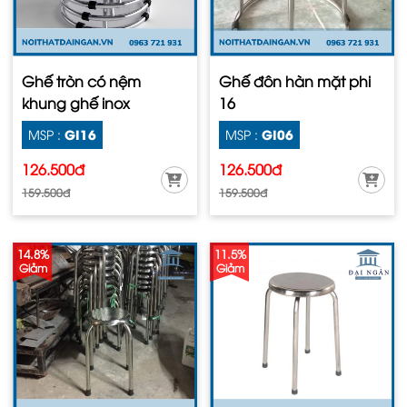
Ghế tròn có nệm
Ghế đôn hàn mặt phi
khung ghế inox
16
GI16
GI06
MSP :
MSP :
126.500đ
126.500đ
159.500đ
159.500đ
14.8%
11.5%
Giảm
Giảm