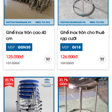
Ghế inox tròn cao 40
Ghế inox tròn cho thuê
cm
rạp cưới
GDN30
GI18
MSP :
MSP :
125.000đ
126.500đ
137.500đ
159.500đ
20.7%
20.7%
Giảm
Giảm