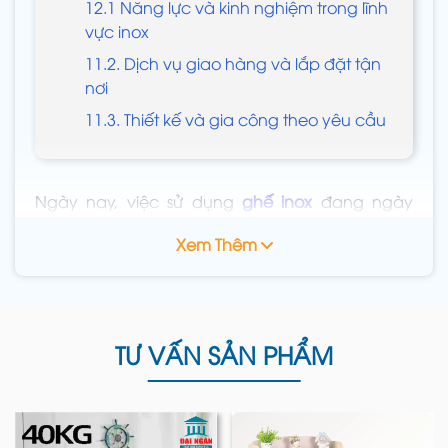
12.1 Năng lực và kinh nghiệm trong lĩnh
vực inox
11.2. Dịch vụ giao hàng và lắp đặt tận
nơi
11.3. Thiết kế và gia công theo yêu cầu
Ngày nay, việc sử dụng
ghế inox
đang ngày
càng trở nên phổ biến. Với vẻ ngoài sáng bóng,
Xem Thêm
sang trọng và khả năng thích ứng với nhiều
không gian khác nhau, ghế inox 304 ngày càng
được ưa chuộng trong các gia đình, quán cà
phê, nhà hàng, văn phòng làm việc. Hãy cùng
Nội Thất Đại Ngân
khám phá chi tiết về sản phẩn
TƯ VẤN SẢN PHẨM
nội thất inox này và lựa chọn mẫu ghế ngồi inox
tốt nhất.
1. Giới thiệu về ghế inox