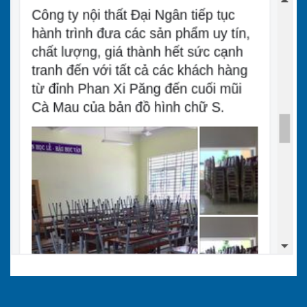
Ghế xếp inox
6
451.000
374.000
GX02
2.3 Bảng giá ghế cafe khung inox
Với thiết kế hiện đại và độ bền cao, ghế cafe
khung inox là lựa chọn phổ biến cho các quán
cafe, nhà hàng và khu vực ngoài trời.
STT
Tên sản phẩm
Giá bán (VNĐ)
Giá ưu đãi (VNĐ
Ghế xếp cafe
khung inox
264.000
176.000
1
vải GCF 117
Ghế xếp cafe
khung inox
209.000
165.000
2
lưới nhựa
GCF 204