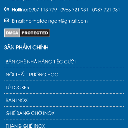
Không có
lưng
nệm
Hotline:
0907 113 779 - 0963 721 931 - 0987 721 931
Ghế dựa inox
2
484.000
418.
GX23
Email:
noithatdaingan@gmail.com
Ghế dựa inox
3
có tựa lưng
418.000
374.
GX22
SẢN PHẨM CHÍNH
Ghế lưng tựa
BÀN GHẾ NHÀ HÀNG TIỆC CƯỚI
4
inox xếp
418.000
374.
GX21
NỘI THẤT TRƯỜNG HỌC
Ghế inox dựa
TỦ LOCKER
5
418.000
374.
có nệm GX20
BÀN INOX
Ghế dựa inox
6
gấp được
418.000
374.
GHẾ BĂNG CHỜ INOX
Có nệm
GX19
THANG GHẾ INOX