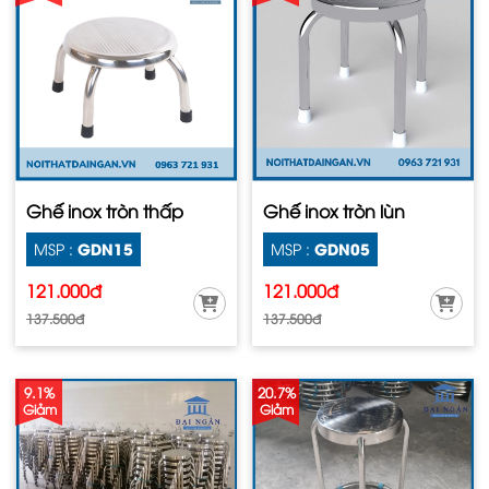
Ghế inox tròn thấp
Ghế inox tròn lùn
GDN15
GDN05
MSP :
MSP :
121.000đ
121.000đ
137.500đ
137.500đ
9.1%
20.7%
Giảm
Giảm