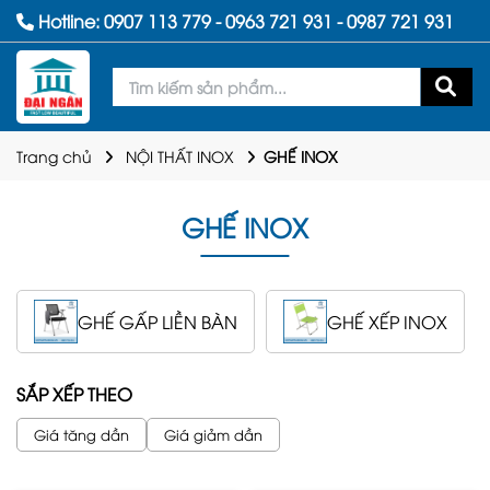
Hotline:
0907 113 779
-
0963 721 931
-
0987 721 931
Trang chủ
NỘI THẤT INOX
GHẾ INOX
GHẾ INOX
GHẾ GẤP LIỀN BÀN
GHẾ XẾP INOX
SẮP XẾP THEO
Giá tăng dần
Giá giảm dần