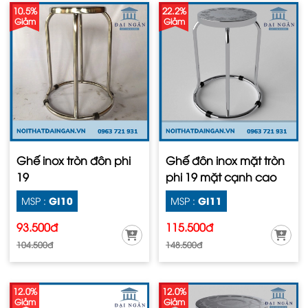
10.5%
22.2%
Giảm
Giảm
Ghế inox tròn đôn phi
Ghế đôn inox mặt tròn
19
phi 19 mặt cạnh cao
GI10
GI11
MSP :
MSP :
93.500đ
115.500đ
104.500đ
148.500đ
12.0%
12.0%
Giảm
Giảm