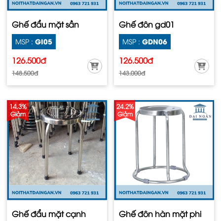
Ghế đẩu mặt sần
Ghế đôn gd01
GI05
GDN06
MSP :
MSP :
126.500đ
126.500đ
148.500đ
143.000đ
14.3%
24.2%
Giảm
Giảm
Ghế đẩu mặt cạnh
Ghế đôn hàn mặt phi