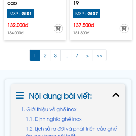
cao
19
GI01
GI07
MSP :
MSP :
132.000đ
137.500đ
154.000đ
181.500đ
1
2
3
...
7
>
>>
Nội dung bài viết:
1. Giới thiệu về ghế inox
1.1. Định nghĩa ghế inox
1.2. Lịch sử ra đời và phát triển của ghế
ăn inox trong nội thất