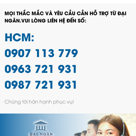
MỌI THẮC MẮC VÀ YÊU CẦU CẦN HỖ TRỢ TỪ ĐẠI
NGÂN.VUI LÒNG LIÊN HỆ ĐẾN SỐ:
HCM:
0907 113 779
0963 721 931
0987 721 931
Giới thiệu ghế inox
2. Ghế inox giá bao nhiêu?
Chúng tôi hân hạnh phục vụ!
Bảng giá chi tiết
Nội Thất Đại Ngân
tự hào cung cấp đa dạng
các mẫu ghế inox với nhiều kiểu dáng, kích