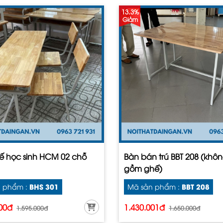
13.3%
Giảm
ế học sinh HCM 02 chỗ
Bàn bán trú BBT 208 (khô
1
gồm ghế)
BHS 301
BBT 208
 phẩm :
Mã sản phẩm :
000đ
1.430.001đ
1.595.000đ
1.650.000đ