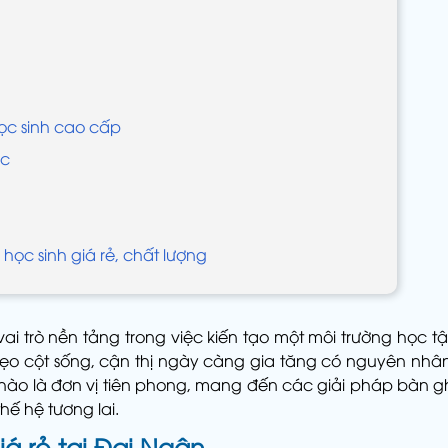
ọc sinh cao cấp
ọc
học sinh giá rẻ, chất lượng
vai trò nền tảng trong việc kiến tạo một môi trường học 
o cột sống, cận thị ngày càng gia tăng có nguyên nhân 
ự hào là đơn vị tiên phong, mang đến các giải pháp bàn
hế hệ tương lai.
iá rẻ tại Đại Ngân