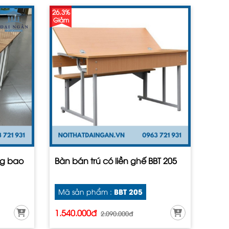
26.3%
Giảm
ng bao
Bàn bán trú có liền ghế BBT 205
BBT 205
Mã sản phẩm :
1.540.000đ
2.090.000đ