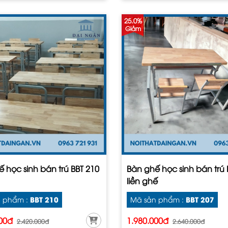
25.0%
Giảm
 học sinh bán trú BBT 210
Bàn ghế học sinh bán trú 
liền ghế
BBT 210
BBT 207
 phẩm :
Mã sản phẩm :
000đ
1.980.000đ
2.420.000đ
2.640.000đ