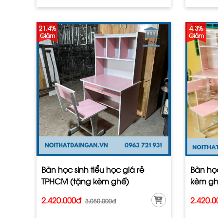
21.4%
4.3%
Giảm
Giảm
Bàn học sinh tiểu học giá rẻ
Bàn học
TPHCM (tặng kèm ghế)
kèm gh
2.420.000đ
2.420.
3.080.000đ