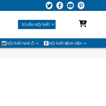
TƯ VẤN NỘI THẤT
NỘI THẤT NHÀ Ở
NỘI THẤT BỆNH VIỆN