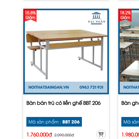
15.8%
18.2%
Giảm
Giảm
Bàn bán trú có liền ghế BBT 206
Bàn ghế
BBT 206
Mã sản phẩm :
Mã sản
1.760.000đ
1.980.
2.090.000đ