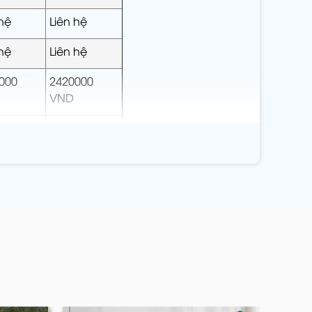
 hệ
Liên hệ
 hệ
Liên hệ
000
2420000
VND
000
2420000
VND
000
2420000
VND
n vui lòng liên hệ trực tiếp qua hotline của
tố chính ảnh hưởng đến giá thành sản phẩm: