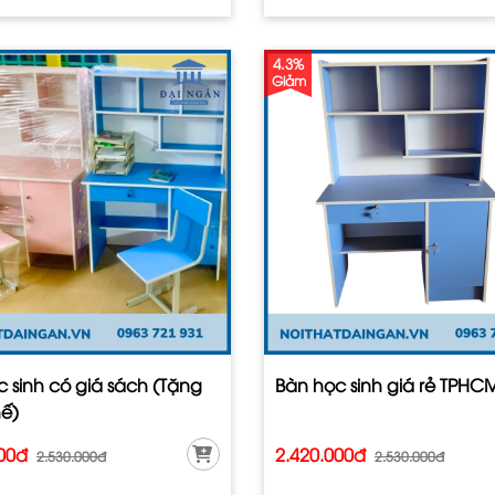
4.3%
Giảm
 sinh có giá sách (Tặng
Bàn học sinh giá rẻ TPHCM
ế)
000đ
2.420.000đ
2.530.000đ
2.530.000đ