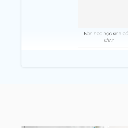
Bàn học học sinh có
sách
Lưu ý:
Trên đây chỉ là bảng giá tham khảo, để
chúng tôi.
Yếu tố ảnh hưởng đến giá bàn ghế học sinh:
Giá bán
bàn học sinh
có thể thay đổi dựa tr