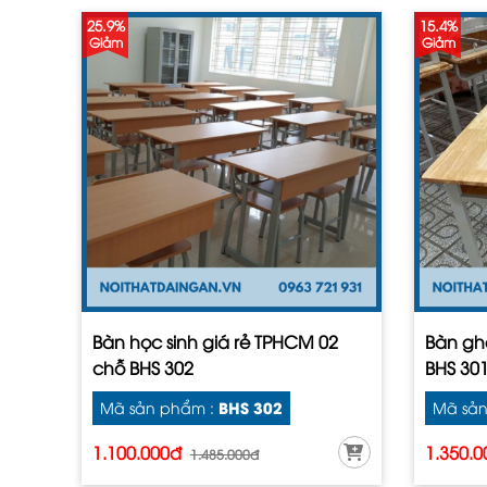
25.9%
15.4%
Giảm
Giảm
Bàn học sinh giá rẻ TPHCM 02
Bàn gh
chỗ BHS 302
BHS 30
BHS 302
Mã sản phẩm :
Mã sản
1.100.000đ
1.350.
1.485.000đ