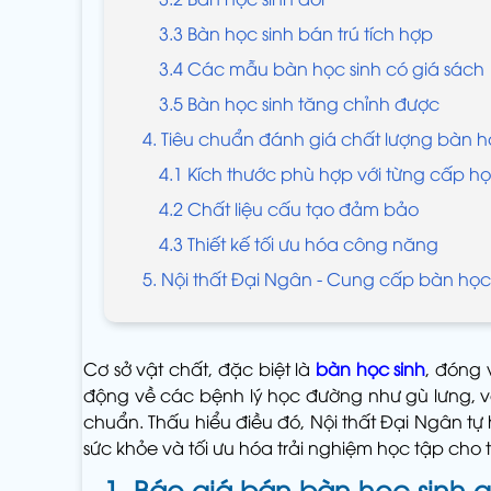
3.3 Bàn học sinh bán trú tích hợp
3.4 Các mẫu bàn học sinh có giá sách
3.5 Bàn học sinh tăng chỉnh được
4. Tiêu chuẩn đánh giá chất lượng bàn h
4.1 Kích thước phù hợp với từng cấp h
4.2 Chất liệu cấu tạo đảm bảo
4.3 Thiết kế tối ưu hóa công năng
5. Nội thất Đại Ngân - Cung cấp bàn học 
Cơ sở vật chất, đặc biệt là
bàn học sinh
, đóng 
động về các bệnh lý học đường như gù lưng, vẹ
chuẩn. Thấu hiểu điều đó, Nội thất Đại Ngân t
sức khỏe và tối ưu hóa trải nghiệm học tập cho t
1. Báo giá bán bàn học sinh g