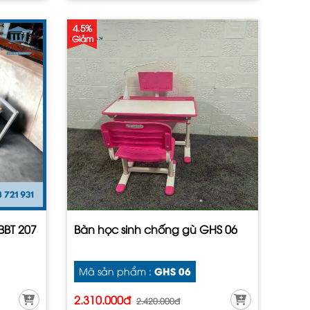
4.5%
Giảm
BBT 207
Bàn học sinh chống gù GHS 06
GHS 06
Mã sản phẩm :
2.310.000đ
2.420.000đ