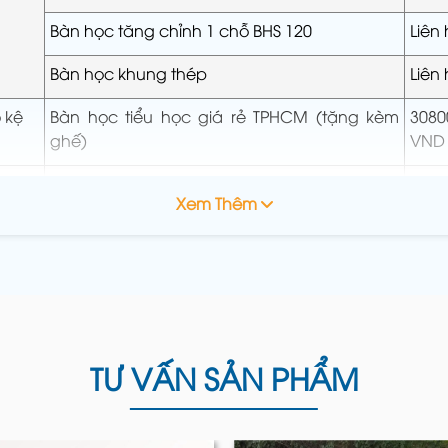
Bàn học tăng chỉnh 1 chỗ BHS 120
Liên
Bàn học khung thép
Liên
 kệ
Bàn học tiểu học giá rẻ TPHCM (tặng kèm
3080
ghế)
VND
2530
Bàn học có giá sách (Tặng kèm ghế)
Xem Thêm
VND
2530
Bàn học giá rẻ TPHCM liền tủ
VND
 nhận được báo giá chính xác và tư vấn chi tiết nhất, bạ
TƯ VẤN SẢN PHẨM
ên nhiều yếu tố cấu thành sản phẩm.Dưới đây là các yếu 