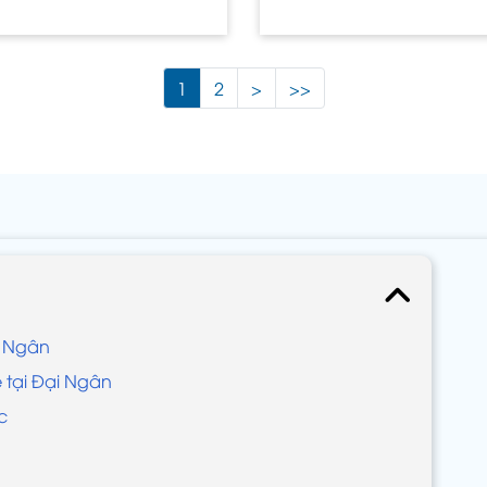
1
2
>
>>
i Ngân
ẻ tại Đại Ngân
c