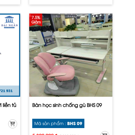
7.5%
Giảm
 liền tủ
Bàn học sinh chống gù BHS 09
BHS 09
Mã sản phẩm :