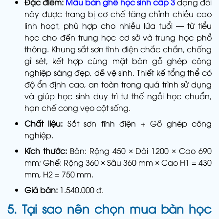
Đặc điểm:
Mẫu bàn ghế học sinh cấp 3
dạng đôi
này được trang bị cơ chế tăng chỉnh chiều cao
linh hoạt, phù hợp cho nhiều lứa tuổi — từ tiểu
học cho đến trung học cơ sở và trung học phổ
thông. Khung sắt sơn tĩnh điện chắc chắn, chống
gỉ sét, kết hợp cùng mặt bàn gỗ ghép công
nghiệp sáng đẹp, dễ vệ sinh. Thiết kế tổng thể có
độ ổn định cao, an toàn trong quá trình sử dụng
và giúp học sinh duy trì tư thế ngồi học chuẩn,
hạn chế cong vẹo cột sống.
Chất liệu:
Sắt sơn tĩnh điện + Gỗ ghép công
nghiệp.
Kích thước:
Bàn: Rộng 450 × Dài 1200 × Cao 690
mm; Ghế: Rộng 360 × Sâu 360 mm × Cao H1 = 430
mm, H2 = 750 mm.
Giá bán:
1.540.000 đ.
5. Tại sao nên chọn mua bàn học