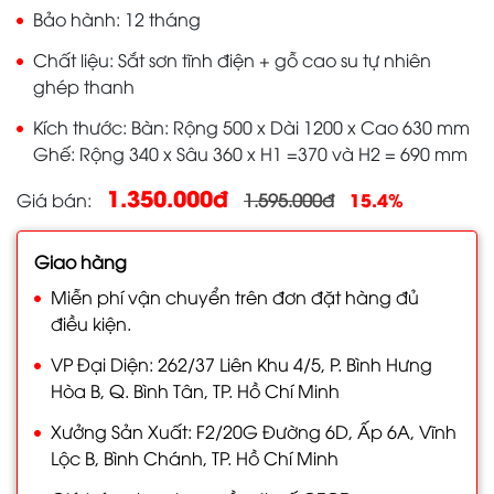
Bảo hành
12 tháng
Chất liệu
Sắt sơn tĩnh điện + gỗ cao su tự nhiên
ghép thanh
Kích thước
Bàn: Rộng 500 x Dài 1200 x Cao 630 mm
Ghế: Rộng 340 x Sâu 360 x H1 =370 và H2 = 690 mm
1.350.000đ
15.4%
Giá bán
1.595.000đ
Giao hàng
Miễn phí vận chuyển trên đơn đặt hàng đủ
điều kiện.
VP Đại Diện: 262/37 Liên Khu 4/5, P. Bình Hưng
Hòa B, Q. Bình Tân, TP. Hồ Chí Minh
Xưởng Sản Xuất: F2/20G Đường 6D, Ấp 6A, Vĩnh
Lộc B, Bình Chánh, TP. Hồ Chí Minh