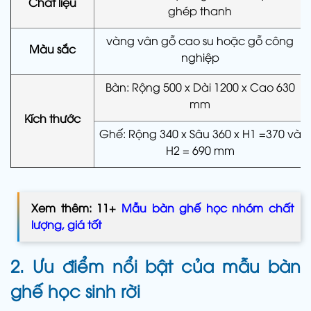
Chất liệu
ghép thanh
vàng vân gỗ cao su hoặc gỗ công
Màu sắc
nghiệp
Bàn: Rộng 500 x Dài 1200 x Cao 630
mm
Kích thước
Ghế: Rộng 340 x Sâu 360 x H1 =370 và
H2 = 690 mm
Xem thêm: 11+
Mẫu bàn ghế học nhóm chất
lượng, giá tốt
2. Ưu điểm nổi bật của mẫu bàn
ghế học sinh rời