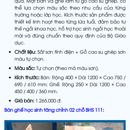
quả. Mặt bàn và ghế làm từ gỗ cao su ghép, có
thể lựa chọn màu sắc theo nhu cầu của từng
trường hoặc lớp học. Kích thước sản phẩm được
thiết kế linh hoạt theo từng lứa tuổi, đảm bảo tư
thế ngồi khoa học, hỗ trợ học sinh ngồi học thoải
mái và đúng chuẩn theo quy định của Bộ Giáo
dục.
Chất liệu:
Sắt sơn tĩnh điện + Gỗ cao su ghép sơn
màu tự chọn.
Màu sắc:
Tự chọn (theo mã màu sơn).
Kích thước:
Bàn: Rộng 400 × Dài 1200 × Cao 750 /
690 / 610 mm; Ghế: Rộng 250 × Dài 1200 × Cao
450 / 400 / 360 mm.
Giá bán:
1.265.000 đ.
Bàn ghế học sinh tăng chỉnh 02 chỗ BHS 111
: