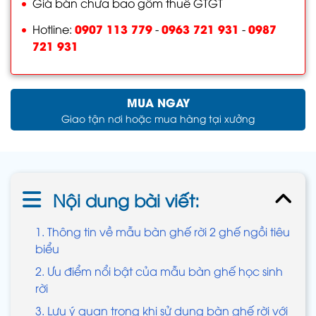
Giá bán chưa bao gồm thuế GTGT
0907 113 779
0963 721 931
0987
Hotline:
-
-
721 931
MUA NGAY
Giao tận nơi hoặc mua hàng tại xưởng
Nội dung bài viết:
1. Thông tin về mẫu bàn ghế rời 2 ghế ngồi tiêu
biểu
2. Ưu điểm nổi bật của mẫu bàn ghế học sinh
rời
3. Lưu ý quan trọng khi sử dụng bàn ghế rời với