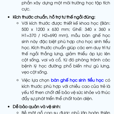
phần xây dựng một môi trường học tập tích
cực.
Kích thước chuẩn, hỗ trợ tư thế ngồi đúng:
Với kích thước được thiết kế khoa học (Bàn:
500 x 1200 x 630 mm; Ghế: 340 x 360 x
H1=370 / H2=690 mm), mẫu bàn ghế học
sinh này đặc biệt phù hợp cho học sinh tiểu
học. Kích thước chuẩn giúp các em duy trì tư
thế ngồi thẳng lưng, giảm thiểu áp lực lên
cột sống, vai và cổ, từ đó phòng tránh các
bệnh lý học đường phổ biến như gù lưng,
vẹo cột sống.
Việc lựa chọn
bàn ghế học sinh tiểu học
có
kích thước phù hợp với chiều cao của trẻ là
yếu tố then chốt để bảo vệ sức khỏe và thúc
đẩy sự phát triển thể chất toàn diện.
Dễ bảo quản và vệ sinh:
Bề mặt gỗ cao su được phủ lớp hoàn thiện