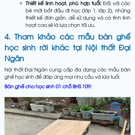
Thiết kế linh hoạt, phù hợp tuổi:
Đối với các
bé mới bắt đầu đi học (lớp 1, lớp 2), những
thiết kế đơn giản, dễ sử dụng và có tính linh
hoạt cao sẽ là lựa chọn tối ưu.
4. Tham khảo các mẫu bàn ghế
học sinh rời khác tại Nội thất Đại
Ngân
Nội thất Đại Ngân cung cấp đa dạng các mẫu bàn
ghế học sinh để đáp ứng mọi nhu cầu và lứa tuổi:
Bàn ghế cho học sinh 01 chỗ BHS 109
: