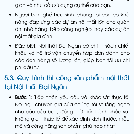
gian và nhu cầu sử dụng cụ thể của bạn.
Ngoài bàn ghế học sinh, chúng tôi còn có khả
năng đáp ứng các dự án nội thất lớn cho quán
ăn, nhà hàng, bếp công nghiệp, hay các dự án
nội thất gia đình.
Đặc biệt, Nội thất Đại Ngân có chính sách chiết
khấu và hỗ trợ vận chuyển hấp dẫn dành cho
các đơn hàng số lượng lớn, giúp bạn tối ưu chi
phí đầu tư.
5.3. Quy trình thi công sản phẩm nội thất
tại Nội thất Đại Ngân
Bước 1:
Tiếp nhận yêu cầu và khảo sát thực tế:
Đội ngũ chuyên gia của chúng tôi sẽ lắng nghe
nhu cầu của bạn, đồng thời tiến hành khảo sát
không gian thực tế để xác định kích thước, mẫu
mã và công năng sản phẩm phù hợp nhất.