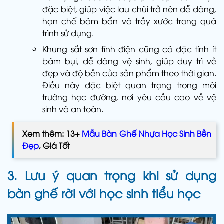
đặc biệt, giúp việc lau chùi trở nên dễ dàng,
hạn chế bám bẩn và trầy xước trong quá
trình sử dụng.
Khung sắt sơn tĩnh điện cũng có đặc tính ít
bám bụi, dễ dàng vệ sinh, giúp duy trì vẻ
đẹp và độ bền của sản phẩm theo thời gian.
Điều này đặc biệt quan trọng trong môi
trường học đường, nơi yêu cầu cao về vệ
sinh và an toàn.
Xem thêm: 13+
Mẫu Bàn Ghế Nhựa Học Sinh Bền
Đẹp
, Giá Tốt
3. Lưu ý quan trọng khi sử dụng
bàn ghế rời với học sinh tiểu học