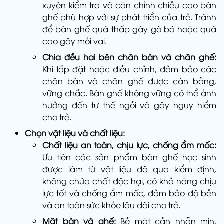
xuyên kiểm tra và căn chỉnh chiều cao bàn
ghế phù hợp với sự phát triển của trẻ. Tránh
để bàn ghế quá thấp gây gò bó hoặc quá
cao gây mỏi vai.
Chia đều hai bên chân bàn và chân ghế:
Khi lắp đặt hoặc điều chỉnh, đảm bảo các
chân bàn và chân ghế được cân bằng,
vững chắc. Bàn ghế không vững có thể ảnh
hưởng đến tư thế ngồi và gây nguy hiểm
cho trẻ.
Chọn vật liệu và chất liệu:
Chất liệu an toàn, chịu lực, chống ẩm mốc:
Ưu tiên các sản phẩm bàn ghế học sinh
được làm từ vật liệu đã qua kiểm định,
không chứa chất độc hại, có khả năng chịu
lực tốt và chống ẩm mốc, đảm bảo độ bền
và an toàn sức khỏe lâu dài cho trẻ.
Mặt bàn và ghế:
Bề mặt cần nhẵn mịn,