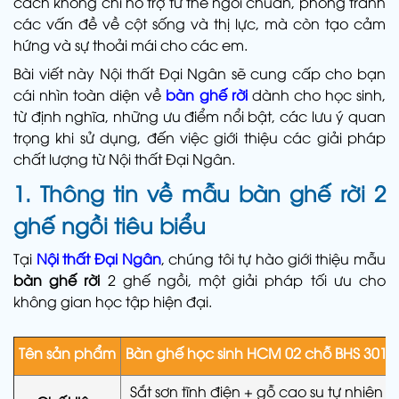
cách không chỉ hỗ trợ tư thế ngồi chuẩn, phòng tránh
các vấn đề về cột sống và thị lực, mà còn tạo cảm
hứng và sự thoải mái cho các em.
Bài viết này Nội thất Đại Ngân sẽ cung cấp cho bạn
cái nhìn toàn diện về
bàn ghế rời
dành cho học sinh,
từ định nghĩa, những ưu điểm nổi bật, các lưu ý quan
trọng khi sử dụng, đến việc giới thiệu các giải pháp
chất lượng từ Nội thất Đại Ngân.
1. Thông tin về mẫu bàn ghế rời 2
ghế ngồi tiêu biểu
Tại
Nội thất Đại Ngân
, chúng tôi tự hào giới thiệu mẫu
bàn ghế rời
2 ghế ngồi, một giải pháp tối ưu cho
không gian học tập hiện đại.
Tên sản phẩm
Bàn ghế học sinh HCM 02 chỗ BHS 301
Sắt sơn tĩnh điện + gỗ cao su tự nhiên