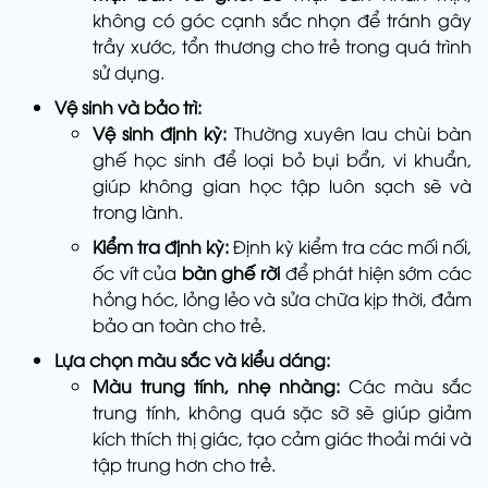
không có góc cạnh sắc nhọn để tránh gây
trầy xước, tổn thương cho trẻ trong quá trình
sử dụng.
Vệ sinh và bảo trì:
Vệ sinh định kỳ:
Thường xuyên lau chùi bàn
ghế học sinh để loại bỏ bụi bẩn, vi khuẩn,
giúp không gian học tập luôn sạch sẽ và
trong lành.
Kiểm tra định kỳ:
Định kỳ kiểm tra các mối nối,
ốc vít của
bàn ghế rời
để phát hiện sớm các
hỏng hóc, lỏng lẻo và sửa chữa kịp thời, đảm
bảo an toàn cho trẻ.
Lựa chọn màu sắc và kiểu dáng:
Màu trung tính, nhẹ nhàng:
Các màu sắc
trung tính, không quá sặc sỡ sẽ giúp giảm
kích thích thị giác, tạo cảm giác thoải mái và
tập trung hơn cho trẻ.