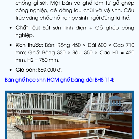
chống gỉ sét. Mặt bàn và ghế làm từ gỗ ghép
công nghiệp, dễ dàng lau chùi và vệ sinh. Cấu
trúc vững chắc hỗ trợ học sinh ngồi đúng tư thế.
Chất liệu:
Sắt sơn tĩnh điện + Gỗ ghép công
nghiệp.
Kích thước:
Bàn: Rộng 450 × Dài 600 × Cao 710
mm; Ghế: Rộng 330 × Sâu 350 × Cao H1 = 430
mm, H2 = 750 mm.
Giá bán:
869.000 đ.
Bàn ghế học sinh HCM ghế băng dài BHS 114
: