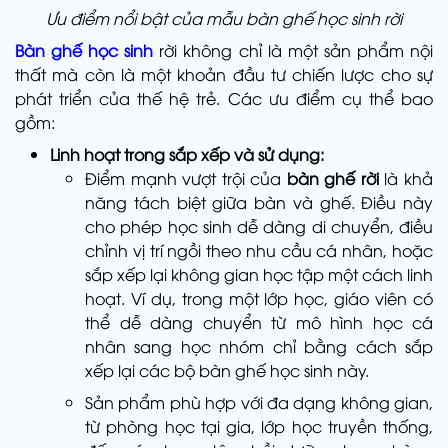
Ưu điểm nổi bật của mẫu bàn ghế học sinh rời
Bàn ghế học sinh
rời không chỉ là một sản phẩm nội
thất mà còn là một khoản đầu tư chiến lược cho sự
phát triển của thế hệ trẻ. Các ưu điểm cụ thể bao
gồm:
Linh hoạt trong sắp xếp và sử dụng:
Điểm mạnh vượt trội của
bàn ghế rời
là khả
năng tách biệt giữa bàn và ghế. Điều này
cho phép học sinh dễ dàng di chuyển, điều
chỉnh vị trí ngồi theo nhu cầu cá nhân, hoặc
sắp xếp lại không gian học tập một cách linh
hoạt. Ví dụ, trong một lớp học, giáo viên có
thể dễ dàng chuyển từ mô hình học cá
nhân sang học nhóm chỉ bằng cách sắp
xếp lại các bộ bàn ghế học sinh này.
Sản phẩm phù hợp với đa dạng không gian,
từ phòng học tại gia, lớp học truyền thống,