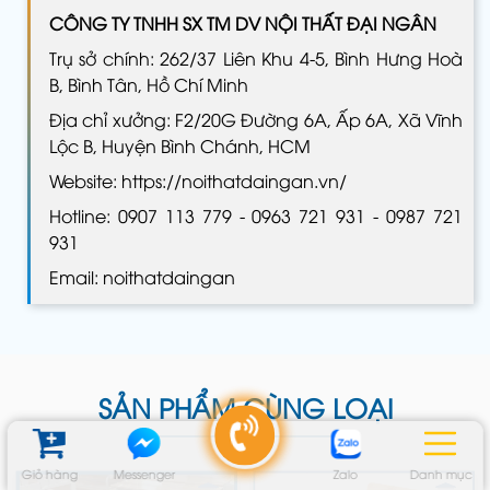
CÔNG TY TNHH SX TM DV NỘI THẤT ĐẠI NGÂN
Trụ sở chính: 262/37 Liên Khu 4-5, Bình Hưng Hoà
B, Bình Tân, Hồ Chí Minh
Địa chỉ xưởng: F2/20G Đường 6A, Ấp 6A, Xã Vĩnh
Lộc B, Huyện Bình Chánh, HCM
Website: https://noithatdaingan.vn/
Hotline: 0907 113 779 - 0963 721 931 - 0987 721
931
Email: noithatdaingan
SẢN PHẨM CÙNG LOẠI
Giỏ hàng
Messenger
Zalo
Danh mục