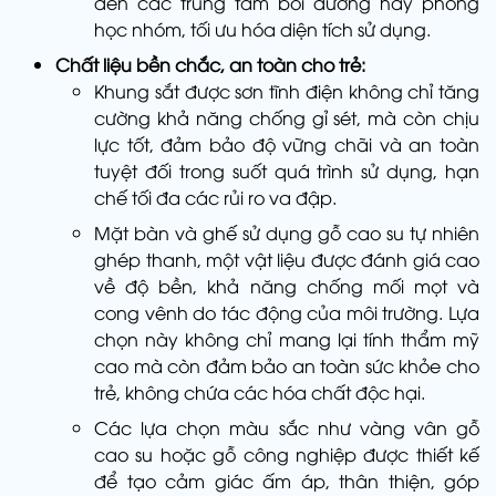
đến các trung tâm bồi dưỡng hay phòng
học nhóm, tối ưu hóa diện tích sử dụng.
Chất liệu bền chắc, an toàn cho trẻ:
Khung sắt được sơn tĩnh điện không chỉ tăng
cường khả năng chống gỉ sét, mà còn chịu
lực tốt, đảm bảo độ vững chãi và an toàn
tuyệt đối trong suốt quá trình sử dụng, hạn
chế tối đa các rủi ro va đập.
Mặt bàn và ghế sử dụng gỗ cao su tự nhiên
ghép thanh, một vật liệu được đánh giá cao
về độ bền, khả năng chống mối mọt và
cong vênh do tác động của môi trường. Lựa
chọn này không chỉ mang lại tính thẩm mỹ
cao mà còn đảm bảo an toàn sức khỏe cho
trẻ, không chứa các hóa chất độc hại.
Các lựa chọn màu sắc như vàng vân gỗ
cao su hoặc gỗ công nghiệp được thiết kế
để tạo cảm giác ấm áp, thân thiện, góp