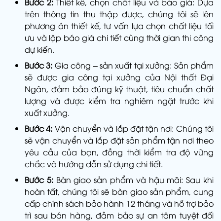
Bước 2:
Thiết kế, chọn chất liệu và báo giá: Dựa
trên thông tin thu thập được, chúng tôi sẽ lên
phương án thiết kế, tư vấn lựa chọn chất liệu tối
ưu và lập báo giá chi tiết cùng thời gian thi công
dự kiến.
Bước 3:
Gia công – sản xuất tại xưởng: Sản phẩm
sẽ được gia công tại xưởng của Nội thất Đại
Ngân, đảm bảo đúng kỹ thuật, tiêu chuẩn chất
lượng và được kiểm tra nghiêm ngặt trước khi
xuất xưởng.
Bước 4:
Vận chuyển và lắp đặt tận nơi: Chúng tôi
sẽ vận chuyển và lắp đặt sản phẩm tận nơi theo
yêu cầu của bạn, đồng thời kiểm tra độ vững
chắc và hướng dẫn sử dụng chi tiết.
Bước 5:
Bàn giao sản phẩm và hậu mãi: Sau khi
hoàn tất, chúng tôi sẽ bàn giao sản phẩm, cung
cấp chính sách bảo hành 12 tháng và hỗ trợ bảo
trì sau bán hàng, đảm bảo sự an tâm tuyệt đối