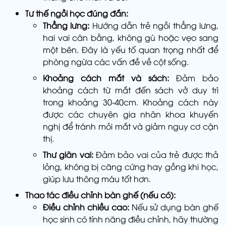
Tư thế ngồi học đúng đắn:
Thẳng lưng:
Hướng dẫn trẻ ngồi thẳng lưng,
hai vai cân bằng, không gù hoặc vẹo sang
một bên. Đây là yếu tố quan trọng nhất để
phòng ngừa các vấn đề về cột sống.
Khoảng cách mắt và sách:
Đảm bảo
khoảng cách từ mắt đến sách vở duy trì
trong khoảng 30-40cm. Khoảng cách này
được các chuyên gia nhãn khoa khuyến
nghị để tránh mỏi mắt và giảm nguy cơ cận
thị.
Thư giãn vai:
Đảm bảo vai của trẻ được thả
lỏng, không bị căng cứng hay gồng khi học,
giúp lưu thông máu tốt hơn.
Thao tác điều chỉnh bàn ghế (nếu có):
Điều chỉnh chiều cao:
Nếu sử dụng bàn ghế
học sinh có tính năng điều chỉnh, hãy thường