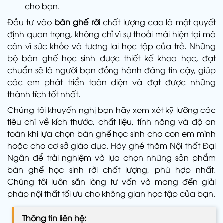
cho bạn.
Đầu tư vào
bàn ghế rời
chất lượng cao là một quyết
định quan trọng, không chỉ vì sự thoải mái hiện tại mà
còn vì sức khỏe và tương lai học tập của trẻ. Những
bộ bàn ghế học sinh được thiết kế khoa học, đạt
chuẩn sẽ là người bạn đồng hành đáng tin cậy, giúp
các em phát triển toàn diện và đạt được những
thành tích tốt nhất.
Chúng tôi khuyến nghị bạn hãy xem xét kỹ lưỡng các
tiêu chí về kích thước, chất liệu, tính năng và độ an
toàn khi lựa chọn bàn ghế học sinh cho con em mình
hoặc cho cơ sở giáo dục. Hãy ghé thăm Nội thất Đại
Ngân để trải nghiệm và lựa chọn những sản phẩm
bàn ghế học sinh rời chất lượng, phù hợp nhất.
Chúng tôi luôn sẵn lòng tư vấn và mang đến giải
pháp nội thất tối ưu cho không gian học tập của bạn.
Thông tin liên hệ: