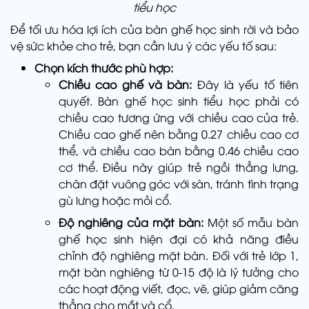
tiểu học
Để tối ưu hóa lợi ích của bàn ghế học sinh rời và bảo
vệ sức khỏe cho trẻ, bạn cần lưu ý các yếu tố sau:
Chọn kích thước phù hợp:
Chiều cao ghế và bàn:
Đây là yếu tố tiên
quyết. Bàn ghế học sinh tiểu học phải có
chiều cao tương ứng với chiều cao của trẻ.
Chiều cao ghế nên bằng 0.27 chiều cao cơ
thể, và chiều cao bàn bằng 0.46 chiều cao
cơ thể. Điều này giúp trẻ ngồi thẳng lưng,
chân đặt vuông góc với sàn, tránh tình trạng
gù lưng hoặc mỏi cổ.
Độ nghiêng của mặt bàn:
Một số mẫu bàn
ghế học sinh hiện đại có khả năng điều
chỉnh độ nghiêng mặt bàn. Đối với trẻ lớp 1,
mặt bàn nghiêng từ 0-15 độ là lý tưởng cho
các hoạt động viết, đọc, vẽ, giúp giảm căng
thẳng cho mắt và cổ.