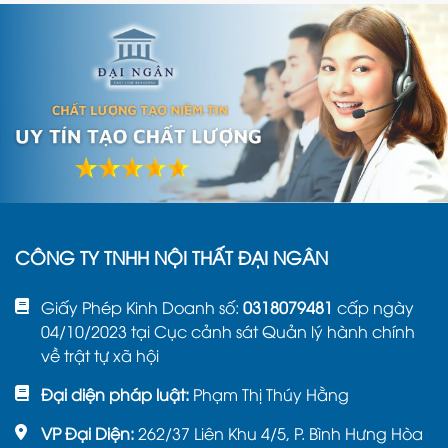
CÔNG TY TNHH NỘI THẤT ĐẠI NGÂN
Giấy Phép Kinh Doanh số:
0318079481
cấp ngày
04/10/2023 tại Cục cảnh sát Quản lý hành chính
về trật tự xã hội
Đại diện pháp luật:
Phạm Thị Thúy Hằng
VP Đại Diện:
262/37 Liên Khu 4/5, P. Bình Hưng Hòa