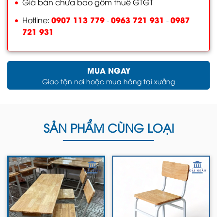
Giá bán chưa bao gồm thuế GTGT
0907 113 779
0963 721 931
0987
Hotline:
-
-
721 931
MUA NGAY
Giao tận nơi hoặc mua hàng tại xưởng
SẢN PHẨM CÙNG LOẠI