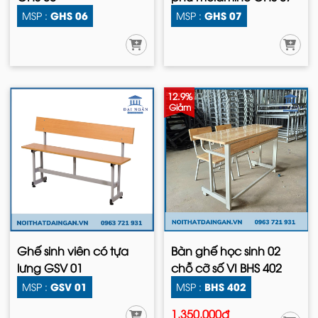
GHS 06
GHS 07
MSP :
MSP :
12.9%
Giảm
Ghế sinh viên có tựa
Bàn ghế học sinh 02
lưng GSV 01
chỗ cỡ số VI BHS 402
GSV 01
BHS 402
MSP :
MSP :
1.350.000đ