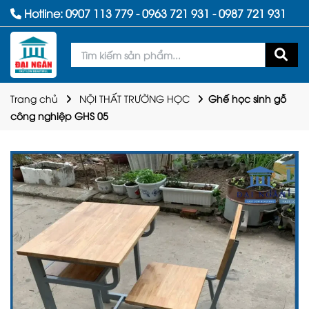
Hotline:
0907 113 779
-
0963 721 931
-
0987 721 931
Trang chủ
NỘI THẤT TRƯỜNG HỌC
Ghế học sinh gỗ
công nghiệp GHS 05