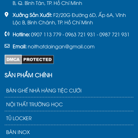
B, Q. Bình Tân, TP. Hồ Chí Minh
Xưởng Sản Xuất:
F2/20G Đường 6D, Ấp 6A, Vĩnh
Lộc B, Bình Chánh, TP. Hồ Chí Minh
Hotline:
0907 113 779 - 0963 721 931 - 0987 721 931
Email:
noithatdaingan@gmail.com
SẢN PHẨM CHÍNH
BÀN GHẾ NHÀ HÀNG TIỆC CƯỚI
NỘI THẤT TRƯỜNG HỌC
TỦ LOCKER
BÀN INOX