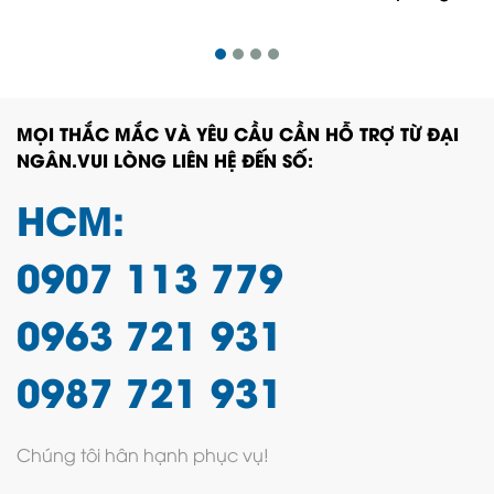
MỌI THẮC MẮC VÀ YÊU CẦU CẦN HỖ TRỢ TỪ ĐẠI
NGÂN.VUI LÒNG LIÊN HỆ ĐẾN SỐ:
HCM:
0907 113 779
0963 721 931
0987 721 931
Chúng tôi hân hạnh phục vụ!