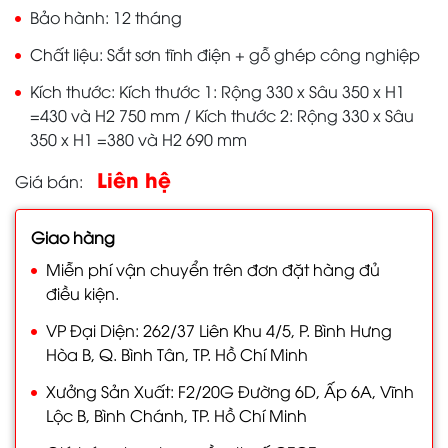
Bảo hành
12 tháng
Chất liệu
Sắt sơn tĩnh điện + gỗ ghép công nghiệp
Kích thước
Kích thước 1: Rộng 330 x Sâu 350 x H1
=430 và H2 750 mm / Kích thước 2: Rộng 330 x Sâu
350 x H1 =380 và H2 690 mm
Liên hệ
Giá bán
Giao hàng
Miễn phí vận chuyển trên đơn đặt hàng đủ
điều kiện.
VP Đại Diện: 262/37 Liên Khu 4/5, P. Bình Hưng
Hòa B, Q. Bình Tân, TP. Hồ Chí Minh
Xưởng Sản Xuất: F2/20G Đường 6D, Ấp 6A, Vĩnh
Lộc B, Bình Chánh, TP. Hồ Chí Minh