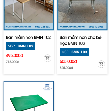
Bàn mầm non BMN 102
Bàn mầm non cho bé
học BMN 103
BMN 102
MSP :
BMN 103
MSP :
495.000đ
605.000đ
715.000đ
825.000đ