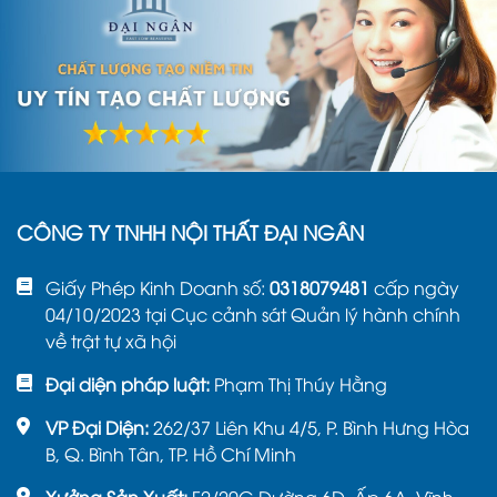
Xem thêm: Top 39 mẫu
bàn học gỗ sồi
Nga
bền đẹp, hợp mọi không gian
3. Tiêu chuẩn khi mua bàn học
sinh mẫu giáo
CÔNG TY TNHH NỘI THẤT ĐẠI NGÂN
Giấy Phép Kinh Doanh số:
0318079481
cấp ngày
04/10/2023 tại Cục cảnh sát Quản lý hành chính
về trật tự xã hội
Đại diện pháp luật:
Phạm Thị Thúy Hằng
VP Đại Diện:
262/37 Liên Khu 4/5, P. Bình Hưng Hòa
B, Q. Bình Tân, TP. Hồ Chí Minh