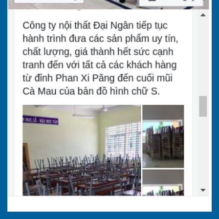
3.3 Màu sắc và thiết kế
Màu sắc của bàn học trẻ em mẫu giáo không
chỉ mang tính thẩm mỹ mà còn tác động đến
tâm lý và khả năng sáng tạo của trẻ.
Màu sắc:
Các nghiên cứu về tâm lý học
màu sắc cho thấy những gam màu tươi
sáng như xanh lá, vàng, xanh dương, cam
có khả năng kích thích sự sáng tạo, tăng
cường năng lượng tích cực và giúp trẻ cảm
thấy hứng thú hơn với việc học.
Thiết kế:
Một chiếc bàn học trẻ em mẫu
giáo nên có thiết kế thông minh, tích hợp
các hộc tủ hoặc ngăn kéo nhỏ. Điều này
không chỉ giúp không gian gọn gàng mà
còn dạy trẻ thói quen tự sắp xếp, quản lý đồ
dùng cá nhân ngay từ khi còn nhỏ.