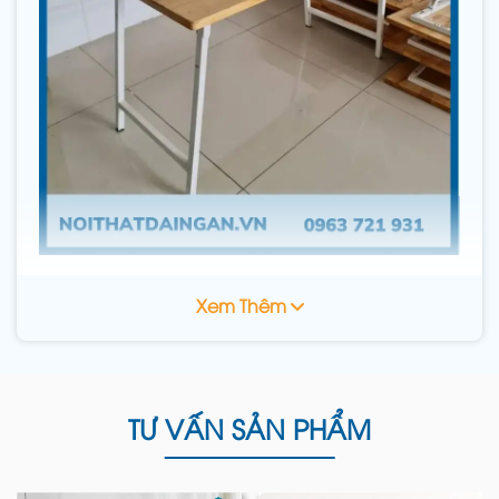
Bàn gỗ học sinh mầm non tại Đại Ngân
Xem Thêm
Khi quyết định đầu tư vào các sản phẩm
bàn
ghế mầm non
cho dự án hoặc cho chính con
em mình, việc nắm rõ các chính sách hậu mãi là
vô cùng quan trọng để đảm bảo quyền lợi.
Nội
TƯ VẤN SẢN PHẨM
thất Đại Ngân
luôn minh bạch các điều khoản
sau: