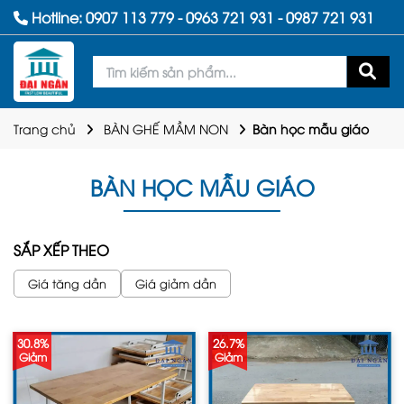
Hotline:
0907 113 779
-
0963 721 931
-
0987 721 931
Trang chủ
BÀN GHẾ MẦM NON
Bàn học mẫu giáo
BÀN HỌC MẪU GIÁO
SẮP XẾP THEO
Giá tăng dần
Giá giảm dần
30.8%
26.7%
Giảm
Giảm