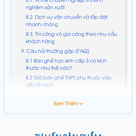
nghiệm sản xuất
8.2. Dịch vụ vận chuyển và lắp đặt
nhanh chóng
8.3. Thi công và gia công theo nhu cầu
khách hàng
9. Câu hỏi thường gặp (FAQ)
8.1 Bàn ghế học sinh cấp 3 có kích
thước như thế nào?
8.2 Giá bàn ghế THPT phụ thuộc vào
yếu tố nào?
8.3 Bàn khung sắt hay bàn gỗ bền hơn?
Xem Thêm
8.4 Mua số lượng lớn có được chiết
khấu không?
8.5 Thời gian sản xuất – giao hàng bao
lâu?