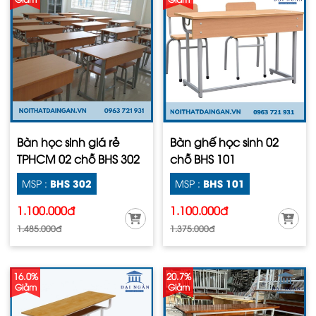
Bàn học sinh giá rẻ
Bàn ghế học sinh 02
TPHCM 02 chỗ BHS 302
chỗ BHS 101
BHS 302
BHS 101
MSP :
MSP :
1.100.000đ
1.100.000đ
1.485.000đ
1.375.000đ
16.0%
20.7%
Giảm
Giảm