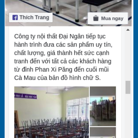
Ưu điểm nổi bật khi chọn bàn học học sinh cấp 3
của Nội Thất Đại Ngân
Lựa chọn bàn học cho học sinh cấp 3 từ Nội thất
Đại Ngân là một quyết định đầu tư vào chất
lượng và sự phát triển bền vững cho học sinh.
Chúng tôi cam kết mang đến những sản phẩm
vượt trội với nhiều ưu điểm nổi bật.
3.1. Đạt chuẩn Bộ GD&ĐT – Tối ưu cho
lứa tuổi THPT
Tất cả mẫu bàn học học sinh cấp 3 của Nội