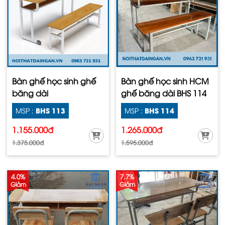
Bàn ghế học sinh ghế
Bàn ghế học sinh HCM
băng dài
ghế băng dài BHS 114
BHS 113
BHS 114
MSP :
MSP :
1.155.000đ
1.265.000đ
1.375.000đ
1.595.000đ
4.0%
7.7%
Giảm
Giảm