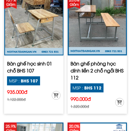
Giảm
Giảm
Bàn ghế học sinh 01
Bàn ghế phòng học
chỗ BHS 107
dính liền 2 chỗ ngồi BHS
112
BHS 107
MSP :
BHS 112
MSP :
935.000đ
990.000đ
1.122.000đ
1.320.000đ
25.9%
20.0%
Giảm
Giảm