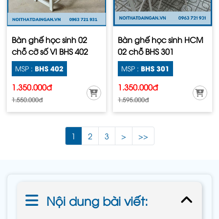
Bàn ghế học sinh 02
Bàn ghế học sinh HCM
chỗ cỡ số VI BHS 402
02 chỗ BHS 301
BHS 402
BHS 301
MSP :
MSP :
1.350.000đ
1.350.000đ
1.550.000đ
1.595.000đ
1
2
3
>
>>
Nội dung bài viết: