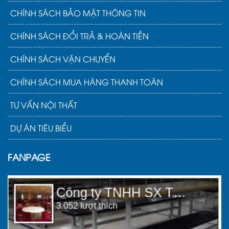
Tiến độ dự án: Đối với các dự án quy mô lớn,
CHÍNH SÁCH BẢO MẬT THÔNG TIN
Nội thất Đại Ngân cam kết bám sát tiến độ
CHÍNH SÁCH ĐỔI TRẢ & HOÀN TIỀN
và cập nhật thông tin chi tiết thường xuyên
tới khách hàng.
CHÍNH SÁCH VẬN CHUYỂN
3. Ưu điểm bàn học học sinh
CHÍNH SÁCH MUA HÀNG THANH TOÁN
cấp 3 của Nội Thất Đại Ngân
TƯ VẤN NỘI THẤT
DỰ ÁN TIÊU BIỂU
FANPAGE