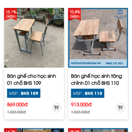
15.1%
10.8%
Giảm
Giảm
Bàn ghế cho học sinh
Bàn ghế học sinh tăng
01 chỗ BHS 109
chỉnh 01 chỗ BHS 110
BHS 109
BHS 110
MSP :
MSP :
869.000đ
913.000đ
1.023.000đ
1.023.000đ
16.7%
25.0%