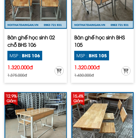
Bàn ghế học sinh 02
Bàn ghế học sinh BHS
chỗ BHS 106
105
BHS 106
BHS 105
MSP :
MSP :
1.320.000đ
1.320.000đ
1.375.000đ
1.430.000đ
12.9%
15.4%
Giảm
Giảm