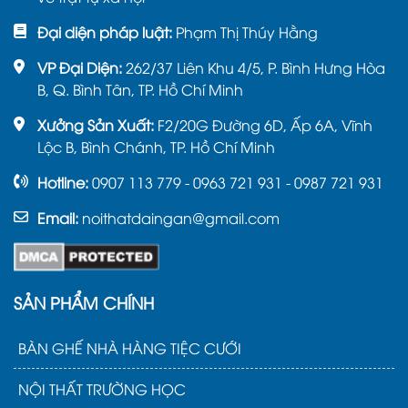
Đại diện pháp luật:
Phạm Thị Thúy Hằng
VP Đại Diện:
262/37 Liên Khu 4/5, P. Bình Hưng Hòa
B, Q. Bình Tân, TP. Hồ Chí Minh
Xưởng Sản Xuất:
F2/20G Đường 6D, Ấp 6A, Vĩnh
Lộc B, Bình Chánh, TP. Hồ Chí Minh
Hotline:
0907 113 779 - 0963 721 931 - 0987 721 931
Email:
noithatdaingan@gmail.com
SẢN PHẨM CHÍNH
BÀN GHẾ NHÀ HÀNG TIỆC CƯỚI
3. Các mẫu kệ dép được ưa
NỘI THẤT TRƯỜNG HỌC
chuộng tại Nội thất Đại Ngân