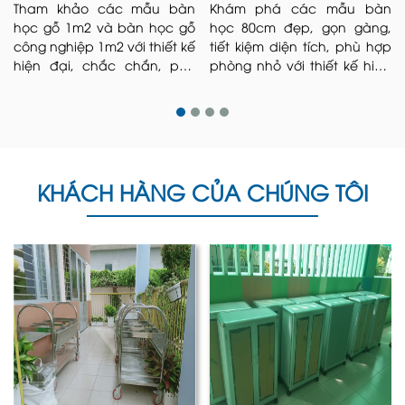
Tham khảo các mẫu bàn
Khám phá các mẫu bàn
học gỗ 1m2 và bàn học gỗ
học 80cm đẹp, gọn gàng,
công nghiệp 1m2 với thiết kế
tiết kiệm diện tích, phù hợp
hiện đại, chắc chắn, phù
phòng nhỏ với thiết kế hiện
hợp nhiều không gian học
đại, bền chắc và tiện nghi.
tập.
2. Lợi ích tuyệt vời mà kệ dép
KHÁCH HÀNG CỦA CHÚNG TÔI
mang lại trong gia đình bạn
Bảo quản kệ dép trở nên gọn gàng và sạch
đẹp:
Giá để dép không chỉ giúp giày dép
của bạn trở nên gọn gàng, ngăn nắp hơn
mà còn bảo quản giày dép một cách hiệu
quả nhất. Đặc biệt là đối với những đôi giày
dép bạn ít sử dụng, nếu không bảo quản
cẩn thận rất dễ bị bám bụi, hư hỏng đến khi
có nhu cầu dùng lại phải mất thời gian lau