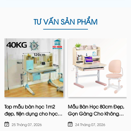
bừa bãi.
Kệ để giày dép là đồ nội thất thể hiện được
cá tính và thẩm mỹ của ngôi nhà, đây
TƯ VẤN SẢN PHẨM
chính là điểm ấn tượng đầu tiên khi có
khách ghé thăm nhà và nhìn thấy.
Giá đựng giày dép
chính là điểm nhấn, thiết
kế mẫu mã đa dạng, phối hợp với tổng thể
ngôi nhà tạo nên phong cách riêng biệt.
Top mẫu bàn học 1m2
Mẫu Bàn Học 80cm Đẹp,
đẹp, tiện dụng cho học
Gọn Gàng Cho Không
sinh hiện nay
Gian Nhỏ
25 Tháng 07, 2026
24 Tháng 07, 2026