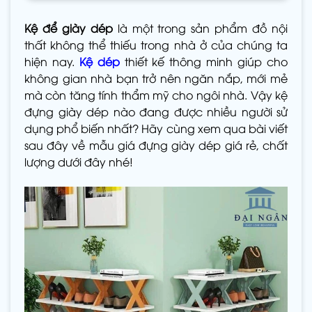
Kệ để giày dép
là một trong sản phẩm đồ nội
thất không thể thiếu trong nhà ở của chúng ta
hiện nay.
Kệ dép
thiết kế thông minh giúp cho
không gian nhà bạn trở nên ngăn nắp, mới mẻ
mà còn tăng tính thẩm mỹ cho ngôi nhà. Vậy kệ
đựng giày dép nào đang được nhiều người sử
dụng phổ biến nhất? Hãy cùng xem qua bài viết
sau đây về mẫu giá đựng giày dép giá rẻ, chất
lượng dưới đây nhé!