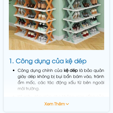
1. Công dụng của kệ dép
Công dụng chính của
kệ dép
là bảo quản
giày dép không bị bụi bẩn bám vào, tránh
ẩm mốc, các tác động xấu từ bên ngoài
môi trường.
Kệ giày dép giúp cho không gian sống của
bạn trở nên gọn gàng, ngăn nắp, không
Xem Thêm
còn trong tình trạng giày dép để lộn xộn và