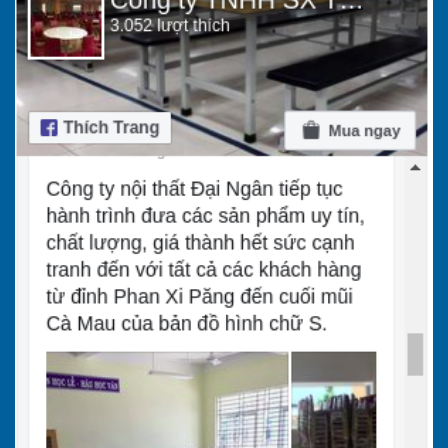
cao gót thì nên lựa chọn kệ dép có ngăn chứa
vừa phải. Đối với giày dép mà bạn sở hữu là cao
cổ, đôi boot sang chảnh thì bạn nên lựa chọn
kích thước giá đựng giày dép có độ cao phù
hợp.
5. Bảo quản kệ dép đúng cách