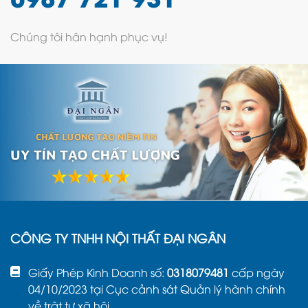
Tối ưu được không gian trong nhà ở:
Giày
dép để lung tung sẽ chiếm nhiều diện tích
Chúng tôi hân hạnh phục vụ!
và cản trở lối ra vào của nhà bạn tạo ra
cảm giác không thiện cảm chút nào. Và với
kệ để dép nhỏ gọn, bạn sẽ giải quyết được
vấn đề đó, giải pháp tối ưu không gian cho
gia đình bạn, thiết kế gọn nhẹ, dễ dàng di
chuyển.
Trang trí không gian trong nhà bạn trở nên
tiện nghi hơn:
Kệ dép hiện nay được thiết kế
nhiều kiểu dáng đa dạng, màu sắc cũng
như chất liệu, đảm bảo góp phần giúp ngôi
nhà của bạn trở nên tiện nghi, có tính thẩm
mỹ cao hơn. Kết hợp thêm một vài vật nhỏ
CÔNG TY TNHH NỘI THẤT ĐẠI NGÂN
để trang trí như tượng, chậu cây,... giúp tạo
thêm điểm nổi bật, ấn tượng cho ngôi nhà.
Giấy Phép Kinh Doanh số:
0318079481
cấp ngày
04/10/2023 tại Cục cảnh sát Quản lý hành chính
về trật tự xã hội