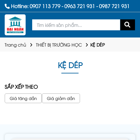
Hotline:
0907 113 779
-
0963 721 931
-
0987 721 931
Trang chủ
THIẾT BỊ TRƯỜNG HỌC
KỆ DÉP
KỆ DÉP
SẮP XẾP THEO
Giá tăng dần
Giá giảm dần