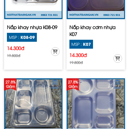
Nắp khay nhựa K08-09
Nắp khay cơm nhựa
K07
K08-09
MSP :
K07
MSP :
14.300đ
14.300đ
19.800đ
19.800đ
27.8%
27.8%
Giảm
Giảm