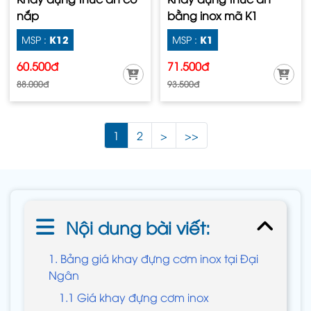
nắp
bằng inox mã K1
K12
K1
MSP :
MSP :
60.500đ
71.500đ
88.000đ
93.500đ
1
2
>
>>
Nội dung bài viết:
1. Bảng giá khay đựng cơm inox tại Đại
Ngân
1.1 Giá khay đựng cơm inox