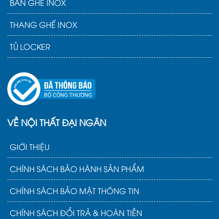
BÀN GHẾ INOX
K01-02
THANG GHẾ INOX
2. Yếu tố ảnh hưởng giá khi
TỦ LOCKER
mua khay ăn cơm inox
Khi bạn quyết định mua khay ăn cơm inox, giá
cả của sản phẩm sẽ phụ thuộc vào nhiều yếu tố
khác nhau. Hiểu rõ những yếu tố này sẽ giúp
bạn đưa ra lựa chọn phù hợp nhất với ngân
sách và nhu cầu sử dụng.
VỀ NỘI THẤT ĐẠI NGÂN
GIỚI THIỆU
CHÍNH SÁCH BẢO HÀNH SẢN PHẨM
CHÍNH SÁCH BẢO MẬT THÔNG TIN
CHÍNH SÁCH ĐỔI TRẢ & HOÀN TIỀN