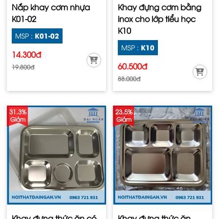
Nắp khay cơm nhựa
Khay đựng cơm bằng
K01-02
inox cho lớp tiểu học
K10
K01-02
MSP :
K10
MSP :
14.300đ
60.500đ
19.800đ
88.000đ
31.3%
23.5%
Giảm
Giảm
Khay đựng thức ăn có
Khay đựng thức ăn