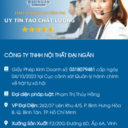
inox cho lớp
Khay
tiểu học K10
đựng
cơm 4
Khay ăn inox
104.500
82.500
ngăn
4 ngăn
Khay cơm 4 ô
101.500
74.800
inox 304 K11
CÔNG TY TNHH NỘI THẤT ĐẠI NGÂN
1.2 Giá nắp khay đựng đồ ăn
Giấy Phép Kinh Doanh số:
0318079481
cấp ngày
04/10/2023 tại Cục cảnh sát Quản lý hành chính
Tên sản phẩm
Giá bán (VNĐ)
Giá ưu đãi (VNĐ)
về trật tự xã hội
Đại diện pháp luật:
Phạm Thị Thúy Hằng
Nắp khay
cơm nhựa
19.800
14.300
VP Đại Diện:
262/37 Liên Khu 4/5, P. Bình Hưng Hòa
K12
B, Q. Bình Tân, TP. Hồ Chí Minh
Nắp khay
Xưởng Sản Xuất:
F2/20G Đường 6D, Ấp 6A, Vĩnh
cơm nhựa
19.800
14.300