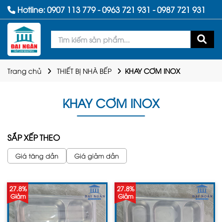
Hotline:
0907 113 779
-
0963 721 931
-
0987 721 931
Trang chủ
THIẾT BỊ NHÀ BẾP
KHAY CƠM INOX
KHAY CƠM INOX
SẮP XẾP THEO
Giá tăng dần
Giá giảm dần
27.8%
27.8%
Giảm
Giảm