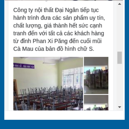
cơm inox có kích thước lớn, lòng khay sâu
và độ dày inox cao hơn (ví dụ 0.8mm so với
0.5mm) sẽ cần nhiều nguyên vật liệu hơn để
sản xuất, dẫn đến giá thành cao hơn. Khay
dày cũng cầm chắc tay và bền bỉ hơn, ít bị
móp méo khi va đập.
Số ngăn và kiểu dáng:
Khay có nhiều ngăn
(5-6 ngăn) hoặc có thiết kế phức tạp như
ngăn đựng đũa, ngăn đựng tăm riêng sẽ có
giá cao hơn các loại khay 3-4 ngăn đơn
giản. Đặc biệt, các mẫu khay đựng cơm
inox có nắp đậy sẽ có giá cao hơn loại
không nắp do chi phí sản xuất thêm phần
nắp nhựa hoặc inox.
Thương hiệu, xuất xứ
: Các sản phẩm từ
những thương hiệu uy tín như Nội thất Đại
Ngân, có nguồn gốc xuất xứ rõ ràng,
thường có mức giá cao hơn một chút so với