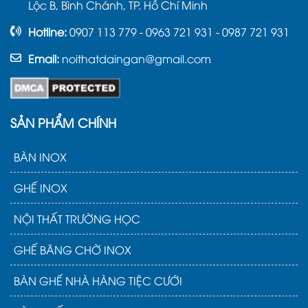
Lộc B, Bình Chánh, TP. Hồ Chí Minh
K10-11
Hotline:
0907 113 779 - 0963 721 931 - 0987 721 931
Nắp khay
19.800
14.300
Email:
noithatdaingan@gmail.com
nhựa K08-09
Nắp khay
cơm nhựa
19.800
14.300
SẢN PHẨM CHÍNH
K07
Nắp khay
BÀN INOX
cơm nhựa
19.800
14.300
K05-06
GHẾ INOX
Nắp khay
NỘI THẤT TRƯỜNG HỌC
cơm nhựa
19.800
14.300
K03-04
GHẾ BĂNG CHỜ INOX
Nắp khay
BÀN GHẾ NHÀ HÀNG TIỆC CƯỚI
cơm nhựa
19.800
14.300