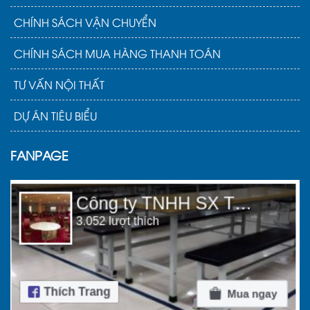
CHÍNH SÁCH VẬN CHUYỂN
CHÍNH SÁCH MUA HÀNG THANH TOÁN
TƯ VẤN NỘI THẤT
Các yếu tố ảnh hưởng tới giá khi mua khay ăn
DỰ ÁN TIÊU BIỂU
cơm inox
Chất liệu inox:
Đây là yếu tố quyết định lớn
FANPAGE
nhất đến giá thành. Inox 304 chứa hàm
lượng Niken cao hơn, giúp chống gỉ sét và
ăn mòn vượt trội, đặc biệt an toàn khi tiếp
xúc với thực phẩm chứa muối và axit. Do
đó, khay inox 304 luôn có giá cao hơn inox
201. Inox 201 là lựa chọn kinh tế hơn nhưng
độ bền và khả năng chống oxy hóa sẽ kém
hơn trong môi trường khắc nghiệt.
Kích thước và độ dày:
Một chiếc khay đựng