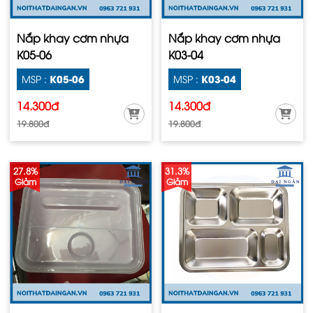
Nắp khay cơm nhựa
Nắp khay cơm nhựa
K05-06
K03-04
K05-06
K03-04
MSP :
MSP :
14.300đ
14.300đ
19.800đ
19.800đ
27.8%
31.3%
Giảm
Giảm