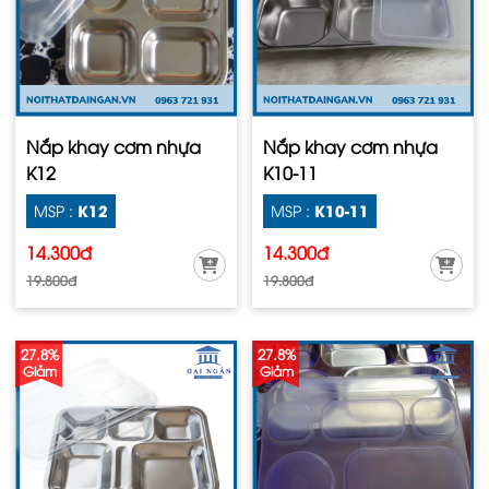
Nắp khay cơm nhựa
Nắp khay cơm nhựa
K12
K10-11
K12
K10-11
MSP :
MSP :
14.300đ
14.300đ
19.800đ
19.800đ
27.8%
27.8%
Giảm
Giảm