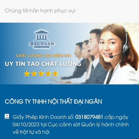
Chúng tôi hân hạnh phục vụ!
CÔNG TY TNHH NỘI THẤT ĐẠI NGÂN
Giấy Phép Kinh Doanh số:
0318079481
cấp ngày
04/10/2023 tại Cục cảnh sát Quản lý hành chính
về trật tự xã hội