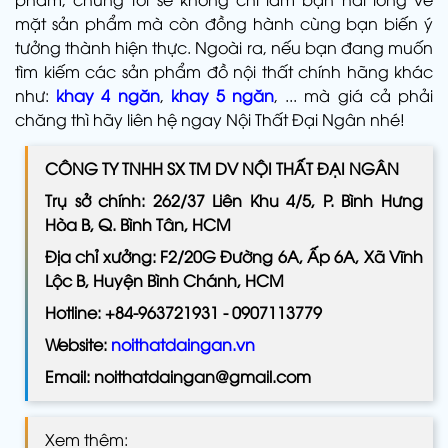
mặt sản phẩm mà còn đồng hành cùng bạn biến ý
tưởng thành hiện thực. Ngoài ra, nếu bạn đang muốn
tìm kiếm các sản phẩm đồ nội thất
chính hãng khác
như:
khay 4 ngăn
,
khay 5 ngăn
, ... mà giá cả phải
chăng thì hãy liên hệ ngay Nội Thất Đại Ngân nhé!
CÔNG TY TNHH SX TM DV NỘI THẤT ĐẠI NGÂN
Trụ sở chính: 262/37 Liên Khu 4/5, P. Bình Hưng
Hòa B, Q. Bình Tân, HCM
Địa chỉ xưởng: F2/20G Đường 6A, Ấp 6A, Xã Vĩnh
Lộc B, Huyện Bình Chánh, HCM
Hotline: +84-963721931 - 0907113779
Website:
noithatdaingan.vn
Email: noithatdaingan@gmail.com
Xem thêm: