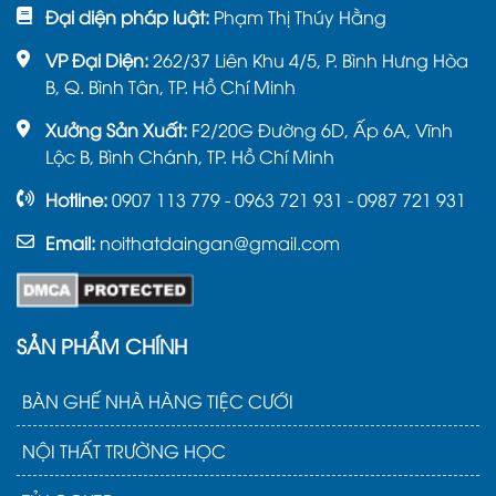
Đại diện pháp luật:
Phạm Thị Thúy Hằng
VP Đại Diện:
262/37 Liên Khu 4/5, P. Bình Hưng Hòa
B, Q. Bình Tân, TP. Hồ Chí Minh
Xưởng Sản Xuất:
F2/20G Đường 6D, Ấp 6A, Vĩnh
Lộc B, Bình Chánh, TP. Hồ Chí Minh
Hotline:
0907 113 779 - 0963 721 931 - 0987 721 931
Email:
noithatdaingan@gmail.com
SẢN PHẨM CHÍNH
BÀN GHẾ NHÀ HÀNG TIỆC CƯỚI
NỘI THẤT TRƯỜNG HỌC