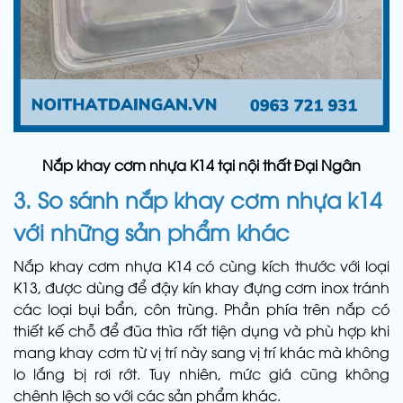
Nắp khay cơm nhựa K14 tại nội thất Đại Ngân
3. So sánh
nắp khay cơm nhựa k14
với những sản phẩm khác
Nắp khay cơm nhựa K14 có cùng kích thước với loại
K13, được dùng để đậy kín khay đựng cơm inox tránh
các loại bụi bẩn, côn trùng. Phần phía trên nắp có
thiết kế chỗ để đũa thìa rất tiện dụng và phù hợp khi
mang khay cơm từ vị trí này sang vị trí khác mà không
lo lắng bị rơi rớt. Tuy nhiên, mức giá cũng không
chênh lệch so với các sản phẩm khác.