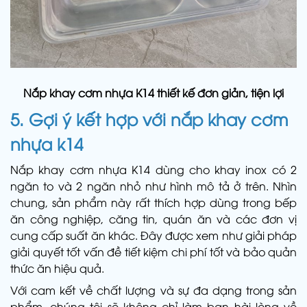
Nắp khay cơm nhựa K14 thiết kế đơn giản, tiện lợi
5. Gợi ý kết hợp với
nắp khay cơm
nhựa k14
Nắp khay cơm nhựa K14 dùng cho khay inox có 2
ngăn to và 2 ngăn nhỏ như hình mô tả ở trên. Nhìn
chung, sản phẩm này rất thích hợp dùng trong bếp
ăn công nghiệp, căng tin, quán ăn và các đơn vị
cung cấp suất ăn khác. Đây được xem như giải pháp
giải quyết tốt vấn đề tiết kiệm chi phí tốt và bảo quản
thức ăn hiệu quả.
Với cam kết về chất lượng và sự đa dạng trong sản
phẩm, chúng tôi sẽ không chỉ làm bạn hài lòng về