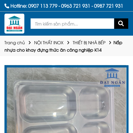
Hotline:
0907 113 779
-
0963 721 931
-
0987 721 931
Trang chủ
NỘI THẤT INOX
THIẾT BỊ NHÀ BẾP
Nắp
nhựa cho khay đựng thức ăn công nghiệp K14