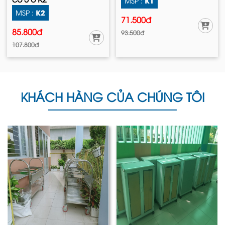
K1
MSP :
K2
MSP :
71.500đ
85.800đ
93.500đ
107.800đ
KHÁCH HÀNG CỦA CHÚNG TÔI