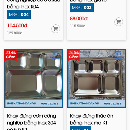
bằng inox K04
K03
MSP :
K04
MSP :
88.000đ
104.500đ
115.500đ
129.800đ
20.4%
23.5%
Giảm
Giảm
Khay đựng cơm công
Khay đựng thức ăn
nghiệp bằng inox 304
bằng inox mã K1
có 5 ô K2