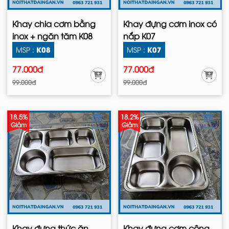
Khay chia cơm bằng
Khay đựng cơm inox có
inox + ngăn tăm K08
nắp K07
K08
K07
MSP :
MSP :
77.000đ
77.000đ
99.000đ
99.000đ
18.5%
18.2%
Giảm
Giảm
Khay đựng thức ăn
Khay đựng cơm công