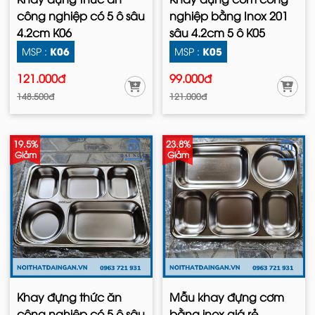
công nghiệp có 5 ô sâu
nghiệp bằng Inox 201
4.2cm K06
sâu 4.2cm 5 ô K05
K06
K05
MSP :
MSP :
121.000đ
99.000đ
148.500đ
121.000đ
19.5%
23.8%
Giảm
Giảm
Khay đựng thức ăn
Mẫu khay đựng cơm
công nghiệp có 5 ô sâu
bằng inox giá rẻ