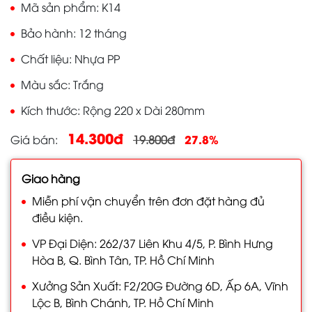
Mã sản phẩm
K14
Bảo hành
12 tháng
Chất liệu
Nhựa PP
Màu sắc
Trắng
Kích thước
Rộng 220 x Dài 280mm
14.300đ
27.8%
Giá bán
19.800đ
Giao hàng
Miễn phí vận chuyển trên đơn đặt hàng đủ
điều kiện.
VP Đại Diện: 262/37 Liên Khu 4/5, P. Bình Hưng
Hòa B, Q. Bình Tân, TP. Hồ Chí Minh
Xưởng Sản Xuất: F2/20G Đường 6D, Ấp 6A, Vĩnh
Lộc B, Bình Chánh, TP. Hồ Chí Minh