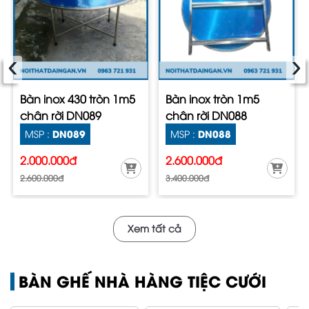
‹
›
Bàn inox 430 tròn 1m5
Bàn inox tròn 1m5
chân rời DN089
chân rời DN088
DN089
DN088
MSP :
MSP :
2.000.000đ
2.600.000đ
2.600.000đ
3.400.000đ
Xem tất cả
BÀN GHẾ NHÀ HÀNG TIỆC CƯỚI