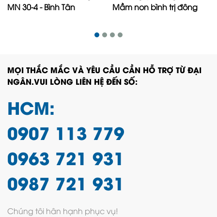
MN 30-4 - Bình Tân
Mầm non bình trị đông
MỌI THẮC MẮC VÀ YÊU CẦU CẦN HỖ TRỢ TỪ ĐẠI
NGÂN.VUI LÒNG LIÊN HỆ ĐẾN SỐ:
HCM:
0907 113 779
0963 721 931
0987 721 931
Chúng tôi hân hạnh phục vụ!