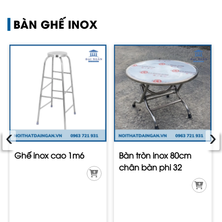
BÀN GHẾ INOX
‹
›
Ghế inox cao 1m6
Bàn tròn inox 80cm
chân bàn phi 32