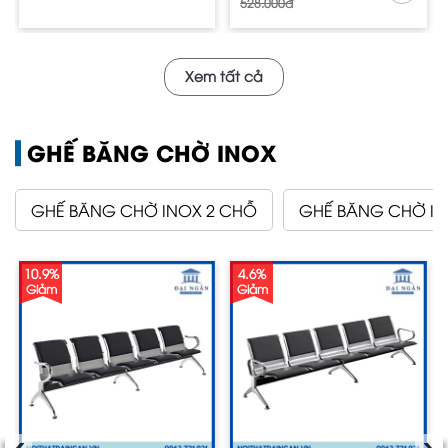
528.000đ
Xem tất cả
GHẾ BĂNG CHỜ INOX
GHẾ BĂNG CHỜ INOX 2 CHỖ
GHẾ BĂNG CHỜ IN
10.9%
4.6%
Giảm
Giảm
‹
›