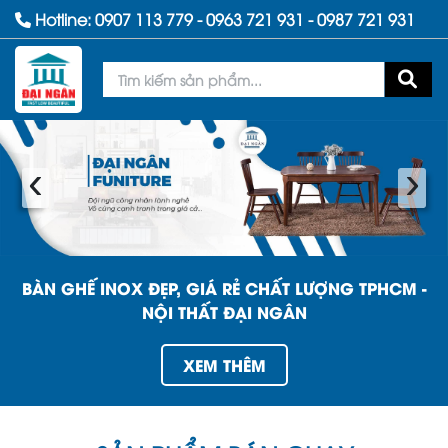
Hotline:
0907 113 779
-
0963 721 931
-
0987 721 931
‹
›
BÀN GHẾ INOX ĐẸP, GIÁ RẺ CHẤT LƯỢNG TPHCM -
NỘI THẤT ĐẠI NGÂN
XEM THÊM