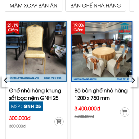
MÂM XOAY BÀN ĂN
BÀN GHẾ NHÀ HÀNG
G
21.1%
19.0%
Giảm
Giảm
‹
›
Ghế nhà hàng khung
Bộ bàn ghế nhà hàng
sắt bọc nệm GNH 25
1200 x 750 mm
GNH 25
MSP :
3.400.000đ
4.200.000đ
300.000đ
380.000đ