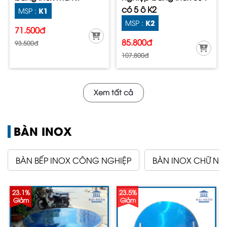
có 5 ô K2
K1
MSP :
K2
MSP :
71.500đ
85.800đ
93.500đ
107.800đ
Xem tất cả
BÀN INOX
BÀN BẾP INOX CÔNG NGHIỆP
BÀN INOX CHỮ NH
23.1%
23.5%
Giảm
Giảm