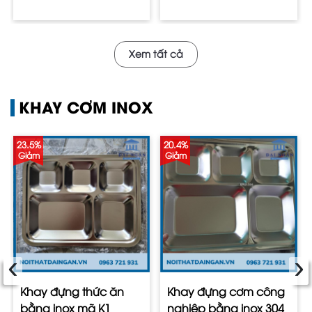
Xem tất cả
KHAY CƠM INOX
23.5%
20.4%
Giảm
Giảm
‹
›
Khay đựng thức ăn
Khay đựng cơm công
bằng inox mã K1
nghiệp bằng inox 304