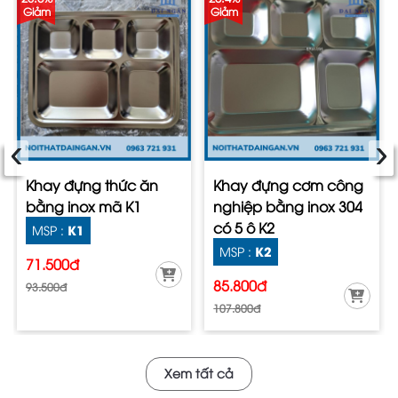
Giảm
Giảm
‹
›
Khay đựng thức ăn
Khay đựng cơm công
bằng inox mã K1
nghiệp bằng inox 304
có 5 ô K2
K1
MSP :
K2
MSP :
71.500đ
85.800đ
93.500đ
107.800đ
Xem tất cả