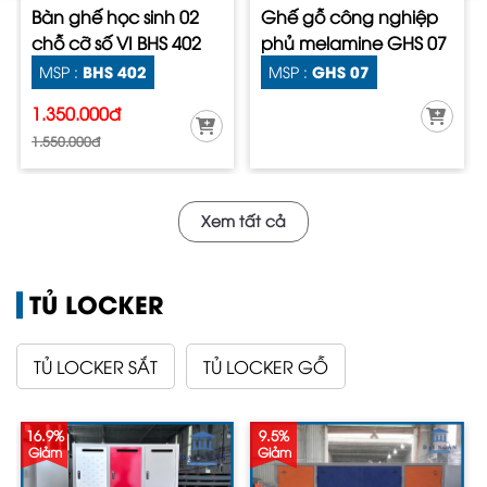
Bàn ghế học sinh 02
Ghế gỗ công nghiệp
chỗ cỡ số VI BHS 402
phủ melamine GHS 07
BHS 402
GHS 07
MSP :
MSP :
1.350.000đ
1.550.000đ
Xem tất cả
TỦ LOCKER
TỦ LOCKER SẮT
TỦ LOCKER GỖ
16.9%
9.5%
Giảm
Giảm