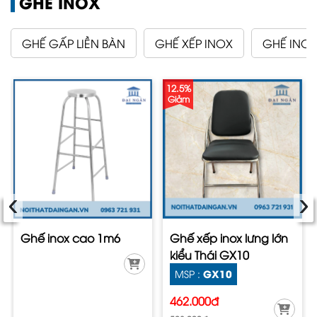
GHẾ INOX
GHẾ GẤP LIỀN BÀN
GHẾ XẾP INOX
GHẾ INOX
12.5%
Giảm
‹
›
Ghế inox cao 1m6
Ghế xếp inox lưng lớn
kiểu Thái GX10
GX10
MSP :
462.000đ