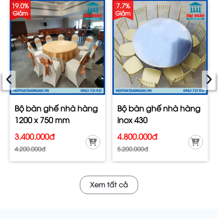
19.0%
7.7%
Giảm
Giảm
‹
›
Bộ bàn ghế nhà hàng
Bộ bàn ghế nhà hàng
1200 x 750 mm
inox 430
3.400.000đ
4.800.000đ
4.200.000đ
5.200.000đ
Xem tất cả