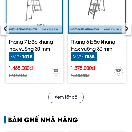
‹
›
Thang 7 bậc khung
Thang 6 bậc khung
inox vuông 30 mm
inox vuông 30 mm
T07B
T06B
MSP :
MSP :
1.485.000đ
1.375.000đ
1.595.000đ
1.485.000đ
Xem tất cả
BÀN GHẾ NHÀ HÀNG