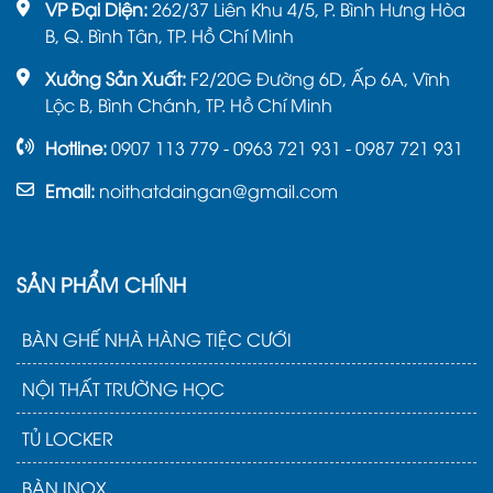
VP Đại Diện:
262/37 Liên Khu 4/5, P. Bình Hưng Hòa
B, Q. Bình Tân, TP. Hồ Chí Minh
Xưởng Sản Xuất:
F2/20G Đường 6D, Ấp 6A, Vĩnh
Lộc B, Bình Chánh, TP. Hồ Chí Minh
Hotline:
0907 113 779 - 0963 721 931 - 0987 721 931
Email:
noithatdaingan@gmail.com
SẢN PHẨM CHÍNH
BÀN GHẾ NHÀ HÀNG TIỆC CƯỚI
NỘI THẤT TRƯỜNG HỌC
TỦ LOCKER
BÀN INOX