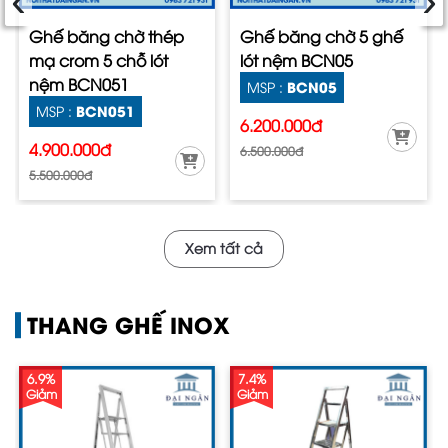
Ghế băng chờ thép
Ghế băng chờ 5 ghế
mạ crom 5 chỗ lót
lót nệm BCN05
nệm BCN051
BCN05
MSP :
BCN051
MSP :
6.200.000đ
4.900.000đ
6.500.000đ
5.500.000đ
Xem tất cả
THANG GHẾ INOX
6.9%
7.4%
Giảm
Giảm