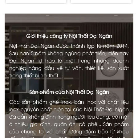
Giới thiệu công ty Nội Thất Đại Ngân
Nội thất Đại Ngân được thành lập từ năm 2014.
Sau hơn 5 năm không ngừng phát triển, đến nay
Đại Ngân tự hào là một trong những doanh
nghiệp hàng đầu về tư vấn, thiết kế, sản xuất
trang thiết bị nội thất.
Sản phẩm của Nội Thất Đại Ngân
Các sản phẩm ghế inox, bàn inox với chất liệu
inox nguyên chất hiện tại của Nội Thất Đại Ngân
đã dần khẳng định trong người tiêu dùng, có mặt
ở nhiều gia đình, quán ăn, cà phê,.. Sản phẩm
của chúng tôi với chất lượng đảm bảo từ khâu