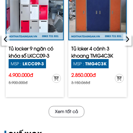
‹
›
Tủ locker 9 ngăn có
Tủ loker 4 cánh 3
khóa số LKCC09-3
khoang TMG4C3K
LKCC09-3
TMG4C3K
MSP :
MSP :
4.900.000đ
2.850.000đ
5.900.000đ
3.150.068đ
Xem tất cả