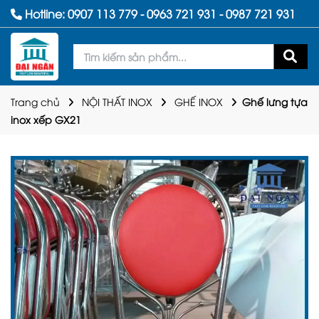
Hotline:
0907 113 779
-
0963 721 931
-
0987 721 931
Trang chủ
NỘI THẤT INOX
GHẾ INOX
Ghế lưng tựa
inox xếp GX21