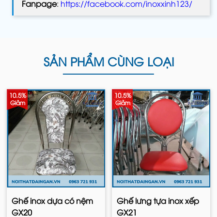
Fanpage
:
https://facebook.com/inoxxinh123/
SẢN PHẨM CÙNG LOẠI
10.5%
10.5%
Giảm
Giảm
Ghế inox dựa có nệm
Ghế lưng tựa inox xếp
GX20
GX21