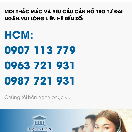
MỌI THẮC MẮC VÀ YÊU CẦU CẦN HỖ TRỢ TỪ ĐẠI
NGÂN.VUI LÒNG LIÊN HỆ ĐẾN SỐ:
HCM:
0907 113 779
0963 721 931
0987 721 931
Chúng tôi hân hạnh phục vụ!