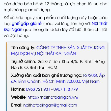
còn được bảo hành 12 tháng, là lựa chọn tối ưu cho
mọi không gian sử dụng.
Để sở hữu ngay sản phẩm chất lượng này hoặc các
loại
ghế gấp giá rẻ
khác, vui lòng liên hệ với
Nội Thất
Đại Ngân
qua thông tin dưới đây để biết thêm chi tiết
và đặt hàng:
Tên công ty
:
CÔNG TY TNHH SẢN XUẤT THƯƠNG
MẠI DỊCH VỤ NỘI THẤT ĐẠI NGÂN
Trụ sở chính
: 262/37 Liên Khu 4/5, P. Bình Hưng
Hòa B, Q. Bình Tân, HCM
Xưởng sản xuất bàn ghế trường học
:
F2/20G, Ấp
6A, Bình Chánh, Hồ Chí Minh 700000, Việt Nam
Hotline
:
0963 721 931
-
0907 113 779
Website
:
https://noithatdaingan.vn/
Email
:
noithatdaingan@gmail.com