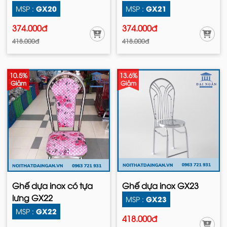
GX20
GX21
MSP :
MSP :
374.000đ
374.000đ
418.000đ
418.000đ
10.5%
13.6%
Giảm
Giảm
Ghế dựa inox có tựa
Ghế dựa inox GX23
lưng GX22
GX23
MSP :
GX22
MSP :
418.000đ