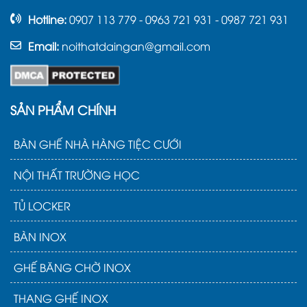
Hotline:
0907 113 779 - 0963 721 931 - 0987 721 931
Email:
noithatdaingan@gmail.com
SẢN PHẨM CHÍNH
BÀN GHẾ NHÀ HÀNG TIỆC CƯỚI
NỘI THẤT TRƯỜNG HỌC
TỦ LOCKER
BÀN INOX
GHẾ BĂNG CHỜ INOX
THANG GHẾ INOX