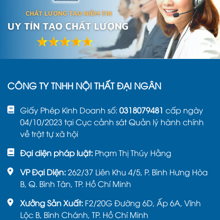
CÔNG TY TNHH NỘI THẤT ĐẠI NGÂN
Giấy Phép Kinh Doanh số:
0318079481
cấp ngày
04/10/2023 tại Cục cảnh sát Quản lý hành chính
về trật tự xã hội
Đại diện pháp luật:
Phạm Thị Thúy Hằng
VP Đại Diện:
262/37 Liên Khu 4/5, P. Bình Hưng Hòa
B, Q. Bình Tân, TP. Hồ Chí Minh
Xưởng Sản Xuất:
F2/20G Đường 6D, Ấp 6A, Vĩnh
Lộc B, Bình Chánh, TP. Hồ Chí Minh