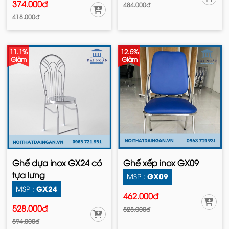
374.000đ
484.000đ
418.000đ
11.1%
12.5%
Giảm
Giảm
Ghế dựa inox GX24 có
Ghế xếp inox GX09
tựa lưng
GX09
MSP :
GX24
MSP :
462.000đ
528.000đ
528.000đ
594.000đ