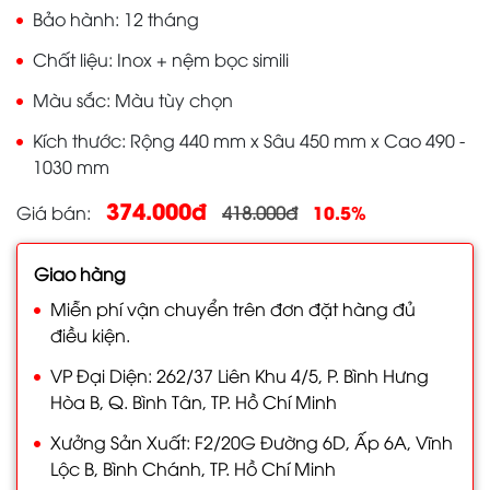
Bảo hành
12 tháng
Chất liệu
Inox + nệm bọc simili
Màu sắc
Màu tùy chọn
Kích thước
Rộng 440 mm x Sâu 450 mm x Cao 490 -
1030 mm
374.000đ
10.5%
Giá bán
418.000đ
Giao hàng
Miễn phí vận chuyển trên đơn đặt hàng đủ
điều kiện.
VP Đại Diện: 262/37 Liên Khu 4/5, P. Bình Hưng
Hòa B, Q. Bình Tân, TP. Hồ Chí Minh
Xưởng Sản Xuất: F2/20G Đường 6D, Ấp 6A, Vĩnh
Lộc B, Bình Chánh, TP. Hồ Chí Minh