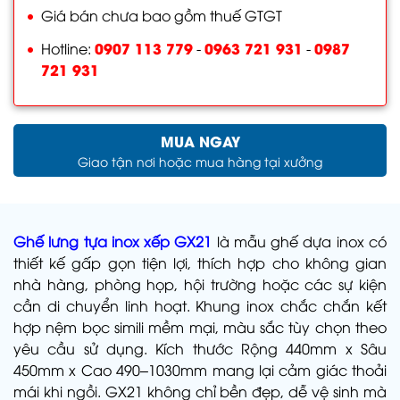
Giá bán chưa bao gồm thuế GTGT
0907 113 779
0963 721 931
0987
Hotline:
-
-
721 931
MUA NGAY
Giao tận nơi hoặc mua hàng tại xưởng
Ghế lưng tựa inox xếp GX21
là mẫu ghế dựa inox có
thiết kế gấp gọn tiện lợi, thích hợp cho không gian
nhà hàng, phòng họp, hội trường hoặc các sự kiện
cần di chuyển linh hoạt. Khung inox chắc chắn kết
hợp nệm bọc simili mềm mại, màu sắc tùy chọn theo
yêu cầu sử dụng. Kích thước Rộng 440mm x Sâu
450mm x Cao 490–1030mm mang lại cảm giác thoải
mái khi ngồi. GX21 không chỉ bền đẹp, dễ vệ sinh mà