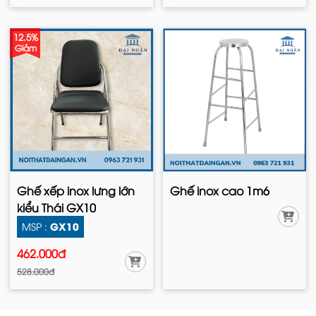
12.5%
Giảm
Ghế xếp inox lưng lớn
Ghế inox cao 1m6
kiểu Thái GX10
GX10
MSP :
462.000đ
528.000đ