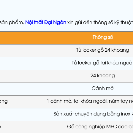
ề sản phẩm,
Nội thất Đại Ngân
xin gửi đến thông số kỹ thu
Thông số
m
Tủ locker gỗ 24 khoang
Tủ locker gỗ tai khóa ngoà
24 khoang
Cánh mở
ang
1 cánh mở, tai khóa ngoài, núm tay
Sản xuất chuyên dụng bằng inox 
h
Gỗ công nghiệp MFC cao c