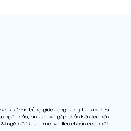
 đòi hỏi sự cân bằng giữa công năng, bảo mật và
 sự ngăn nắp, an toàn và góp phần kiến tạo nên
 24 ngăn được sản xuất với tiêu chuẩn cao nhất,