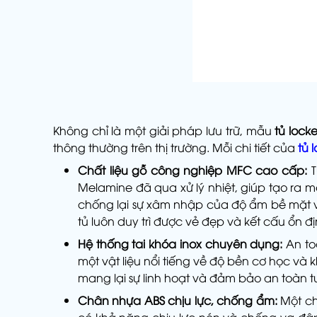
Không chỉ là một giải pháp lưu trữ, mẫu
tủ lock
thông thường trên thị trường. Mỗi chi tiết của
tủ 
Chất liệu gỗ công nghiệp MFC cao cấp:
Melamine đã qua xử lý nhiệt, giúp tạo ra
chống lại sự xâm nhập của độ ẩm bề mặt và
tủ luôn duy trì được vẻ đẹp và kết cấu ổn đị
Hệ thống tai khóa inox chuyên dụng:
An to
một vật liệu nổi tiếng về độ bền cơ học và
mang lại sự linh hoạt và đảm bảo an toàn tu
Chân nhựa ABS chịu lực, chống ẩm:
Một ch