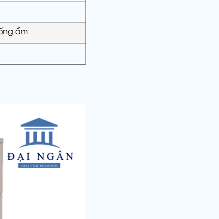
hống ẩm