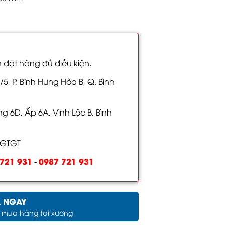
 đặt hàng đủ điều kiện.
/5, P. Bình Hưng Hòa B, Q. Bình
 6D, Ấp 6A, Vĩnh Lộc B, Bình
 GTGT
721 931
0987 721 931
-
 NGAY
c mua hàng tại xưởng