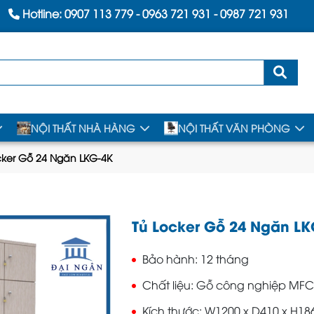
Hotline:
0907 113 779
-
0963 721 931
-
0987 721 931
NỘI THẤT NHÀ HÀNG
NỘI THẤT VĂN PHÒNG
cker Gỗ 24 Ngăn LKG-4K
Tủ Locker Gỗ 24 Ngăn LK
Bảo hành
12 tháng
Chất liệu
Gỗ công nghiệp MFC
Kích thước
W1200 x D410 x H1