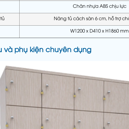
Chân nhựa ABS chịu lực
tủ
Nâng tủ cách sàn 6 cm, hỗ trợ c
W1200 x D410 x H1860 mm
ệu và phụ kiện chuyên dụng