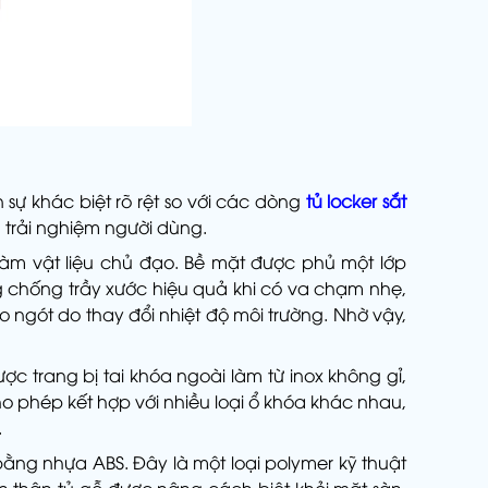
ên sự khác biệt rõ rệt so với các dòng
tủ locker sắt
 trải nghiệm người dùng.
àm vật liệu chủ đạo. Bề mặt được phủ một lớp
g chống trầy xước hiệu quả khi có va chạm nhẹ,
 ngót do thay đổi nhiệt độ môi trường. Nhờ vậy,
ược trang bị tai khóa ngoài làm từ inox không gỉ,
o phép kết hợp với nhiều loại ổ khóa khác nhau,
.
 bằng nhựa ABS. Đây là một loại polymer kỹ thuật