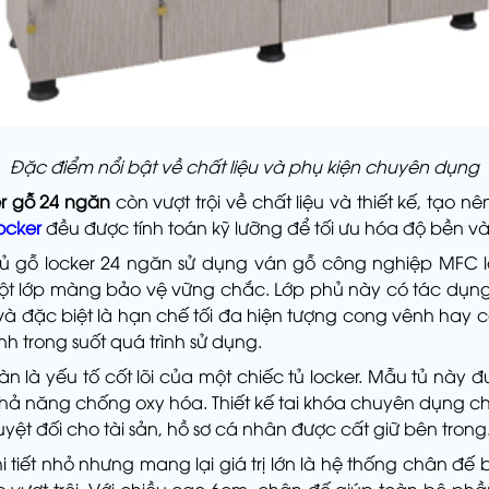
Đặc điểm nổi bật về chất liệu và phụ kiện chuyên dụng
er gỗ 24 ngăn
còn vượt trội về chất liệu và thiết kế, tạo n
locker
đều được tính toán kỹ lưỡng để tối ưu hóa độ bền và
Tủ gỗ locker 24 ngăn sử dụng ván gỗ công nghiệp MFC l
 một lớp màng bảo vệ vững chắc. Lớp phủ này có tác dụn
 đặc biệt là hạn chế tối đa hiện tượng cong vênh hay co
nh trong suốt quá trình sử dụng.
àn là yếu tố cốt lõi của một chiếc tủ locker. Mẫu tủ này đ
 khả năng chống oxy hóa. Thiết kế tai khóa chuyên dụng ch
yệt đối cho tài sản, hồ sơ cá nhân được cất giữ bên trong
i tiết nhỏ nhưng mang lại giá trị lớn là hệ thống chân đế