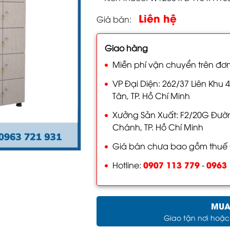
Liên hệ
Giá bán
Giao hàng
Miễn phí vận chuyển trên đơn
VP Đại Diện: 262/37 Liên Khu 4
Tân, TP. Hồ Chí Minh
Xưởng Sản Xuất: F2/20G Đường
Chánh, TP. Hồ Chí Minh
Giá bán chưa bao gồm thuế
0907 113 779
0963 
Hotline:
-
MUA
Giao tận nơi hoặ