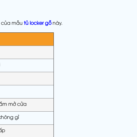
ật của mẫu
tủ locker gỗ
này.
i
 nắm mở cửa
không gỉ
ấp