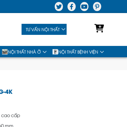
TƯ VẤN NỘI THẤT
NỘI THẤT NHÀ Ở
NỘI THẤT BỆNH VIỆN
G-4K
 cao cấp
860 mm