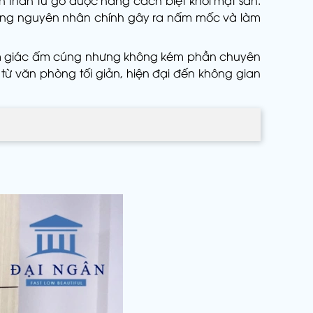
n thân tủ gỗ được nâng cách biệt khỏi mặt sàn.
những nguyên nhân chính gây ra nấm mốc và làm
 cảm giác ấm cúng nhưng không kém phần chuyên
ừ văn phòng tối giản, hiện đại đến không gian