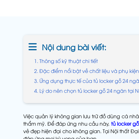
Nội dung bài viết:
1. Thông số kỹ thuật chi tiết
2. Đặc điểm nổi bật về chất liệu và phụ ki
3. Ứng dụng thực tế của tủ locker gỗ 24 ng
4. Lý do nên chọn tủ locker gỗ 24 ngăn tại 
Việc quản lý không gian lưu trữ đồ dùng cá nhâ
thẩm mỹ. Để đáp ứng nhu cầu này,
tủ locker g
vẻ đẹp hiện đại cho không gian. Tại Nội thất Đ
đáp ứng mọi kỳ vọng của bạn.