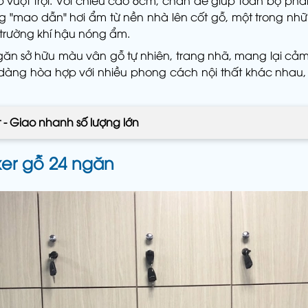
vượt trội. Với chiều cao 6cm, chân đế giúp toàn bộ phầ
ng "mao dẫn" hơi ẩm từ nền nhà lên cốt gỗ, một trong 
 trường khí hậu nóng ẩm.
ngăn sở hữu màu vân gỗ tự nhiên, trang nhã, mang lại
ng hòa hợp với nhiều phong cách nội thất khác nhau, t
t - Giao nhanh số lượng lớn
ker gỗ 24 ngăn