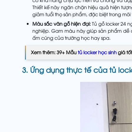
có khả năng chịu lực nén và chống va đập 
Thiết kế này ngăn chặn hiệu quả hiện tượ
giảm tuổi thọ sản phẩm, đặc biệt trong môi
Màu sắc vân gỗ hiện đại:
Tủ gỗ locker 24 
nghiệp. Gam màu này giúp sản phẩm dễ dà
ấm cúng của trường học hay spa.
Xem thêm: 39+ Mẫu
tủ locker học sinh
giá tố
3. Ứng dụng thực tế của tủ loc