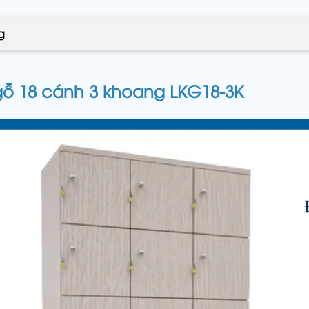
g
 gỗ 18 cánh 3 khoang LKG18-3K