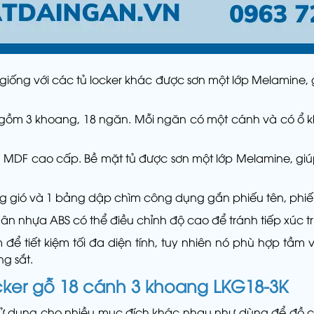
giống với các tủ locker khác được sơn một lớp Melamine, 
gồm 3 khoang, 18 ngăn. Mỗi ngăn có một cánh và có ổ khó
, MDF cao cấp. Bề mặt tủ được sơn một lớp Melamine, giú
 gió và 1 bảng dập chìm công dụng gắn phiếu tên, phiếu số
ân nhựa ABS có thể điều chỉnh độ cao để tránh tiếp xúc trự
 tiết kiệm tối đa diện tính, tuy nhiên nó phù hợp tầm 
g sắt.
cker gỗ 18 cánh 3 khoang LKG18-3K
sử dụng cho nhiều mục đích khác nhau như dùng để đồ cá