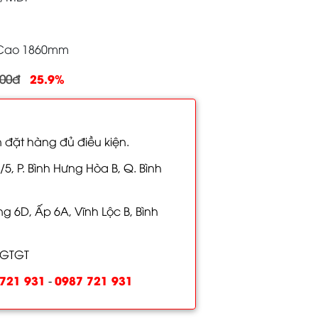
x Cao 1860mm
25.9%
000đ
 đặt hàng đủ điều kiện.
/5, P. Bình Hưng Hòa B, Q. Bình
 6D, Ấp 6A, Vĩnh Lộc B, Bình
 GTGT
721 931
0987 721 931
-