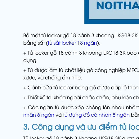
Bề mặt tủ locker gỗ 18 cánh 3 khoang LKG18-3K 
bằng sắt (
tủ sắt locker 18 ngăn
).
+ Tủ locker gỗ 18 cánh 3 khoang LKG18-3K bao 
dụng.
+ Tủ được làm từ chất liệu gỗ công nghiệp MFC
xước, và chống ẩm nhẹ.
+ Cánh cửa tủ locker bằng gỗ được dập lỗ thông
+ Thiết kế tai khóa ngoài chắc chắn, phụ kiện ch
+ Các ngăn tủ được xếp chồng lên nhau nhằm để
nhân 6 ngăn
và
tủ đựng đồ cá nhân 8 ngăn
bằn
3. Công dụng và ưu điểm tủ lo
Tủ locker gỗ 18 cánh 3 khoang LKG18-3K được 