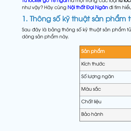
Tủ locker gỗ 18 ngăn
là một trong các loại
tủ lo
như vậy? Hãy cùng
Nội thất Đại Ngân
đi tìm hi
1. Thông số kỹ thuật sản phẩm 
Sau đây là bảng thông số kỹ thuật sản phẩm tủ
dòng sản phẩm này.
Sản phẩm
Kích thước
Số lượng ngăn
Màu sắc
Chất liệu
Bảo hành