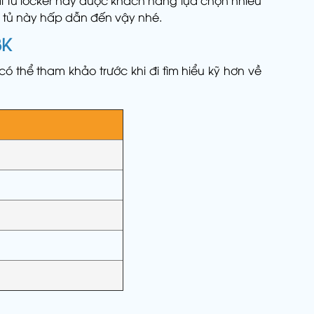
ại tủ locker này được khách hàng lựa chọn nhiều
c tủ này hấp dẫn đến vậy nhé.
3K
 thể tham khảo trước khi đi tìm hiểu kỹ hơn về