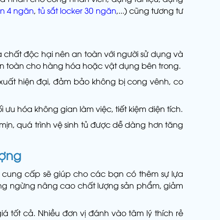
n 4 ngăn
,
tủ sắt locker 30 ngăn
,...) cũng tương tư
 chất độc hại nên an toàn với người sử dụng và
an toàn cho hàng hóa hoặc vật dụng bên trong.
xuất hiện đại, đảm bảo không bị cong vênh, co
ưu hóa không gian làm việc, tiết kiệm diện tích.
mịn, quá trình vệ sinh tủ được dễ dàng hơn tăng
ượng
ị cung cấp sẽ giúp cho các bạn có thêm sự lựa
hông ngừng nâng cao chất lượng sản phẩm, giảm
 tốt cả. Nhiều đơn vị đánh vào tâm lý thích rẻ