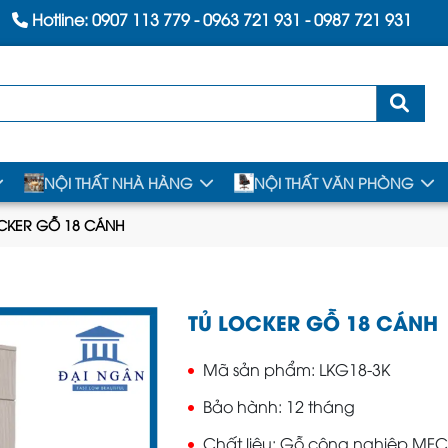
Hotline:
0907 113 779
-
0963 721 931
-
0987 721 931
NỘI THẤT NHÀ HÀNG
NỘI THẤT VĂN PHÒNG
OCKER GỖ 18 CÁNH
TỦ LOCKER GỖ 18 CÁNH
Mã sản phẩm
LKG18-3K
Bảo hành
12 tháng
Chất liệu
Gỗ công nghiệp MFC