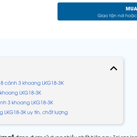
MUA
Giao tận nơi hoặ
 18 cánh 3 khoang LKG18-3K
3 khoang LKG18-3K
ánh 3 khoang LKG18-3K
g LKG18-3K uy tín, chất lượng