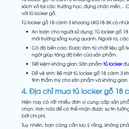
sách vở tại các trường học, đựng chăn mền,…C
với tủ locker gỗ.
Tủ locker gỗ 18 cánh 3 khoang LKG18-3K có nhữ
An toàn cho người sử dụng: Tủ locker gỗ 1
môi trường sống xung quanh. Ngoài ra, cá
Có độ bền cao: Được làm từ chất liệu gỗ 
ngót giúp tăng độ bền của sản phẩm.
Tiết kiệm không gian: Sản phẩm
tủ locker
đư
Dễ vệ sinh: Bề mặt tủ locker gỗ 18 cánh 3
tính thẩm mỹ cho sản phẩm và không gian 
4. Địa chỉ mua tủ locker gỗ 18 
Hiện nay có rất nhiều đơn vị cung cấp sản ph
chọn. Hơn nữa để có thể nhận được sự tin tưở
bớt chi phí.
Tuy nhiên, bạn cũng cần lưu ý rằng, không phả