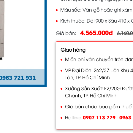
Màu sắc
Vân gỗ hoặc ghi xám
Kích thước
Dài 900 x Sâu 410 
4.565.000đ
Giá bán
6.160.
Giao hàng
Miễn phí vận chuyển trên đơn
VP Đại Diện: 262/37 Liên Khu 4
Tân, TP. Hồ Chí Minh
Xưởng Sản Xuất: F2/20G Đường
Chánh, TP. Hồ Chí Minh
Giá bán chưa bao gồm thuế
0907 113 779
0963 
Hotline:
-