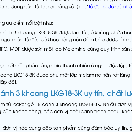
ông dụng của tủ locker bằng sắt (như
tủ đựng đồ cá nhâ
ng ưu điểm nổi bật như:
8 cánh 3 khoang LKG18-3K được làm từ gỗ không chứa hóa
c ngăn của tủ đều có khóa riêng nên đảm bảo được tính 
MFC, MDF được sơn một lớp Melamine cùng quy trình sản 
ợc kết cấu phân tầng chia thành nhiều ô ngăn độc lập, tối 
 khoang LKG18-3K được phủ một lớp melamine nên rất láng 
lắp đặt.
cánh 3 khoang LKG18-3K uy tín, chất l
ẩm tủ locker gỗ 18 cánh 3 khoang LKG18-3K. Nhiều đơn v
ng của khách hàng, các đơn vị phải cạnh tranh nhau, k
i đơn vị nào cung cấp sản phẩm cũng đảm bảo uy tín, giá