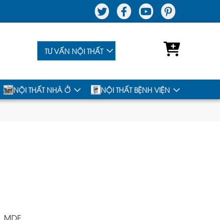
TƯ VẤN NỘI THẤT
NỘI THẤT NHÀ Ở
NỘI THẤT BỆNH VIỆN
, MDF