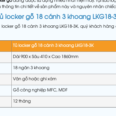
cker gỗ
đang được sử dụng nhiều nhất hiện nay. Tại sao lo
ểu thông tin chi tiết về sản phẩm này và nguyên nhân chiế
tủ locker gỗ 18 cánh 3 khoang LKG18-
 locker gỗ 18 cánh 3 khoang LKG18-3K, quý khách hàng có
Tủ locker gỗ 18 cánh 3 khoang LKG18-3K
Dài 900 x Sâu 410 x Cao 1860mm
18 ngăn 3 khoang
Vân gỗ hoặc ghi xám
Gỗ công nghiệp MFC, MDF
12 tháng