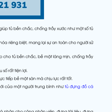
giúp tủ bền chắc, chống trầy xước như một số tủ
a riêng biệt, mang lại sự an toàn cho người sử
p cho tủ bền chắc, bề mặt láng mịn, chống trầy
 rất tiện lợi.
c tiếp bề mặt sàn mà chịu lực rất tốt.
với của một người trung bình như
tủ đựng đồ cá
 nhân cho công nhân viên, đựng tài liệu, đựng