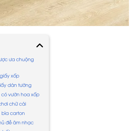
được ưa chuộng
giấy xốp
giấy dán tường
c có vườn hoa xốp
hơi chữ cái
 bìa carton
 chủ đề âm nhạc