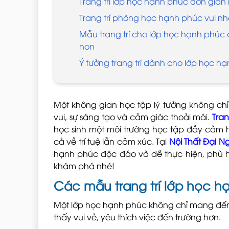
Trang trí lớp học hạnh phúc đơn giản
Trang trí phòng học hạnh phúc vui n
Mẫu trang trí cho lớp học hạnh phú
non
Ý tưởng trang trí dành cho lớp học h
Một không gian học tập lý tưởng không chỉ 
vui, sự sáng tạo và cảm giác thoải mái.
Tran
học sinh một môi trường học tập đầy cảm
cả về trí tuệ lẫn cảm xúc. Tại
Nội Thất Đại N
hạnh phúc độc đáo và dễ thực hiện, phù h
khám phá nhé!
Các mẫu trang trí lớp học 
Một lớp học hạnh phúc không chỉ mang đến
thấy vui vẻ, yêu thích việc đến trường hơn.