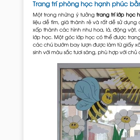
Trang trí phòng học hạnh phúc bằ
Một trong những ý tưởng
trang trí lớp học
liệu dễ tìm, giá thành rẻ và rất dễ sử dụn
xốp thành các hình như hoa, lá, động vật, 
lớp học. Một góc lớp học có thể được trang
các chú bướm bay lượn được làm từ giấy x
sinh với màu sắc tươi sáng, phù hợp với chủ