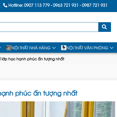
Hotline:
0907 113 779
-
0963 721 931
-
0987 721 931
NỘI THẤT NHÀ HÀNG
NỘI THẤT VĂN PHÒNG
rí lớp học hạnh phúc ấn tượng nhất
c hạnh phúc ấn tượng nhất