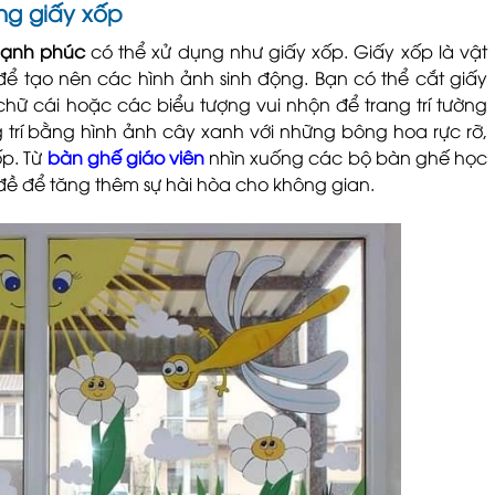
ng giấy xốp
 hạnh phúc
có thể xử dụng như giấy xốp. Giấy xốp là vật
g để tạo nên các hình ảnh sinh động. Bạn có thể cắt giấy
chữ cái hoặc các biểu tượng vui nhộn để trang trí tường
 trí bằng hình ảnh cây xanh với những bông hoa rực rỡ,
ốp. Từ
bàn ghế giáo viên
nhìn xuống các bộ bàn ghế học
 đề để tăng thêm sự hài hòa cho không gian.