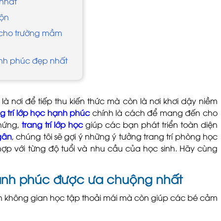
 nhất
hộn
c cho trường mầm
ạnh phúc đẹp nhất
là nơi để tiếp thu kiến thức mà còn là nơi khơi dậy niềm
g trí lớp học hạnh phúc
chính là cách để mang đến cho
 hứng,
trang trí lớp học
giúp các bạn phát triển toàn diện
gân
, chúng tôi sẽ gợi ý những ý tưởng trang trí phòng học
ợp với từng độ tuổi và nhu cầu của học sinh. Hãy cùng
hạnh phúc được ưa chuộng nhất
 không gian học tập thoải mái mà còn giúp các bé cảm