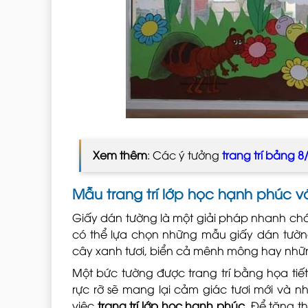
Xem thêm
: Các ý tưởng
trang trí bảng 8
Mẫu trang trí lớp học hạnh phúc v
Giấy dán tường là một giải pháp nhanh chó
có thể lựa chọn những mẫu giấy dán tường
cây xanh tươi, biển cả mênh mông hay nhữn
Một bức tường được trang trí bằng họa ti
rực rỡ sẽ mang lại cảm giác tươi mới và n
việc
trang trí lớp học hạnh phúc
. Để tăng t