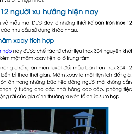
 12 người xu hướng hiện nay
ng về mẫu mã. Dưới đây là những thiết kế
bàn tròn inox 12
các nhu cầu sử dụng khác nhau.
 mâm xoay tích hợp
h hợp
này được chế tác từ chất liệu Inox 304 nguyên khối
 kèm một mâm xoay tiện lợi ở trung tâm.
năng chống ăn mòn tuyệt đối, mẫu bàn tròn inox 304 12
bền bỉ theo thời gian. Mâm xoay là một tiện ích đắt giá,
món ăn trong những bữa tiệc đông người mà không cần
a chọn lý tưởng cho các nhà hàng cao cấp, phòng tiệc
ng rãi của gia đình thường xuyên tổ chức sum họp.