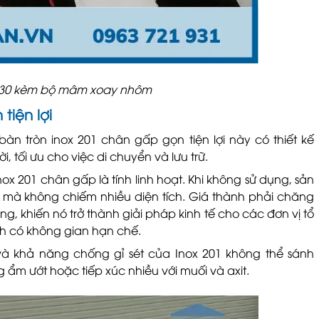
 430 kèm bộ mâm xoay nhôm
tiện lợi
àn tròn inox 201 chân gấp gọn tiện lợi này có thiết kế
, tối ưu cho việc di chuyển và lưu trữ.
nox 201 chân gấp là tính linh hoạt. Khi không sử dụng, sản
mà không chiếm nhiều diện tích. Giá thành phải chăng
ng, khiến nó trở thành giải pháp kinh tế cho các đơn vị tổ
nh có không gian hạn chế.
và khả năng chống gỉ sét của Inox 201 không thể sánh
g ẩm ướt hoặc tiếp xúc nhiều với muối và axit.