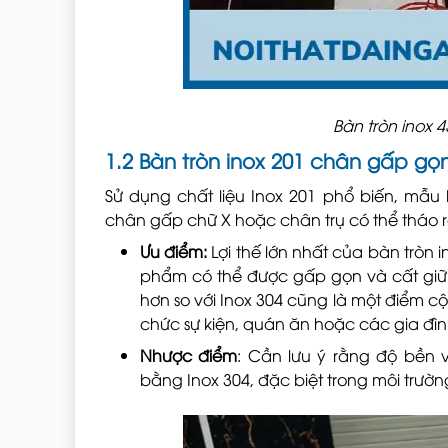
Bàn tròn inox
1.2 Bàn tròn inox 201 chân gấp gọn 
Sử dụng chất liệu Inox 201 phổ biến, mẫu b
chân gấp chữ X hoặc chân trụ có thể tháo rời
Ưu điểm:
Lợi thế lớn nhất của bàn tròn i
phẩm có thể được gấp gọn và cất giữ 
hơn so với Inox 304 cũng là một điểm cộ
chức sự kiện, quán ăn hoặc các gia đì
Nhược điểm
: Cần lưu ý rằng độ bền 
bằng Inox 304, đặc biệt trong môi trườn