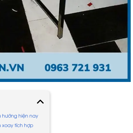
u hướng hiện nay
 xoay tích hợp