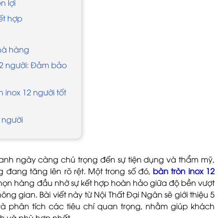
n lợi
ết hợp
nhà hàng
12 người: Đảm bảo
n inox 12 người tốt
2 người
oanh ngày càng chú trọng đến sự tiện dụng và thẩm mỹ,
đang tăng lên rõ rệt. Một trong số đó,
bàn tròn inox 12
chọn hàng đầu nhờ sự kết hợp hoàn hảo giữa độ bền vượt
không gian. Bài viết này từ Nội Thất Đại Ngân sẽ giới thiệu 5
 và phân tích các tiêu chí quan trọng, nhằm giúp khách
h và phù hợp nhất.