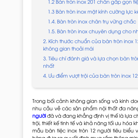
1.2 Bàn tròn inox 201 chân gấp gọn tiệ
1.3 Bàn tròn inox mặt kính cường lực k
1.4. Bàn tròn inox chân trụ vững chắc
1.5. Bàn tròn inox chuyên dụng cho 
2. Kích thước chuẩn của bàn tròn inox 
không gian thoải mái
3. Tiêu chí đánh giá và lựa chọn bàn trò
nhất
4. Ưu điểm vượt trội của bàn tròn inox 1
Trong bối cảnh không gian sống và kinh d
nhu cầu về các sản phẩm nội thất đa năng 
người
đã và đang khẳng định vị thế là lựa 
trội, thiết kế tinh tế và khả năng tối ưu hóa 
mẫu bàn tiệc inox tròn 12 người tiêu biểu
hàng đưa ra quyết định mua sắm thông min