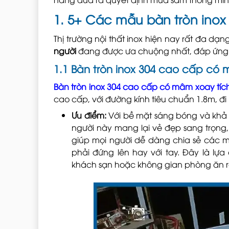
1. 5+ Các mẫu bàn tròn inox
Thị trường nội thất inox hiện nay rất đa dạ
người
đang được ưa chuộng nhất, đáp ứng 
1.1 Bàn tròn inox 304 cao cấp có
Bàn tròn inox 304 cao cấp có mâm xoay tíc
cao cấp, với đường kính tiêu chuẩn 1.8m, đi
Ưu điểm:
Với bề mặt sáng bóng và khả 
người này mang lại vẻ đẹp sang trọng, 
giúp mọi người dễ dàng chia sẻ các 
phải đứng lên hay với tay. Đây là lự
khách sạn hoặc không gian phòng ăn rộ