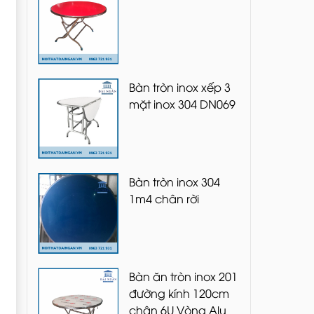
Bàn tròn inox xếp 3
mặt inox 304 DN069
Bàn tròn inox 304
1m4 chân rời
Bàn ăn tròn inox 201
đường kính 120cm
chân 6U Vòng Alu