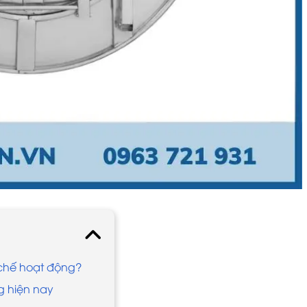
ơ chế hoạt động?
g hiện nay