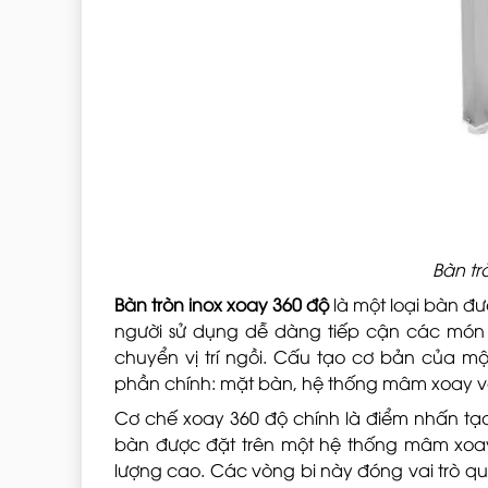
Bàn tr
Bàn tròn inox xoay 360 độ
là một loại bàn đư
người sử dụng dễ dàng tiếp cận các món
chuyển vị trí ngồi. Cấu tạo cơ bản của m
phần chính: mặt bàn, hệ thống mâm xoay 
Cơ chế xoay 360 độ chính là điểm nhấn tạo 
bàn được đặt trên một hệ thống mâm xoay
lượng cao. Các vòng bi này đóng vai trò qu