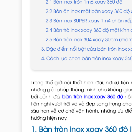
2.1 Bàn inox tròn 1m6 xoay 360 độ
2.2 Bàn ăn inox mặt bàn xoay 360 độ
2.3 Bàn inox SUPER xoay 1m4 chân xế
2.4 Bàn trà inox xoay 360 độ mặt kính
2.5 Bàn tròn inox 304 xoay 30cm (mâ
3. Đặc điểm nổi bật của bàn tròn inox 
4. Cách lựa chọn bàn tròn inox xoay 3
Trong thế giới nội thất hiện đại, nơi sự ti
những giải pháp thông minh cho không gian 
bối cảnh đó,
bàn tròn inox xoay 360 độ
nổi
tiện nghi vượt trội và vẻ đẹp sang trọng c
sâu hơn về cơ chế vận hành, những ưu đi
hướng hiện nay.
1. Bàn tròn inox xoay 360 độ