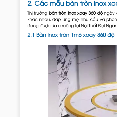
2. Các mẫu bàn tròn inox xo
Thị trường
bàn tròn inox xoay 360 độ
ngày 
khác nhau, đáp ứng mọi nhu cầu và phong
đang được ưa chuộng tại Nội Thất Đại Ngân
2.1 Bàn inox tròn 1m6 xoay 360 độ