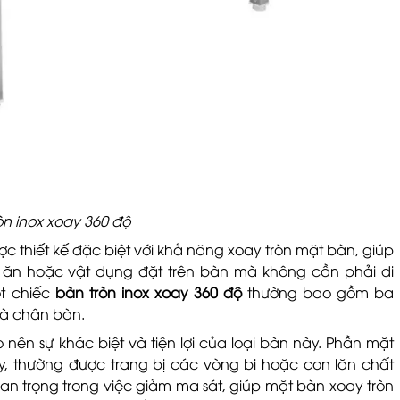
òn inox xoay 360 độ
ợc thiết kế đặc biệt với khả năng xoay tròn mặt bàn, giúp
 ăn hoặc vật dụng đặt trên bàn mà không cần phải di
ột chiếc
bàn tròn inox xoay 360 độ
thường bao gồm ba
và chân bàn.
nên sự khác biệt và tiện lợi của loại bàn này. Phần mặt
, thường được trang bị các vòng bi hoặc con lăn chất
an trọng trong việc giảm ma sát, giúp mặt bàn xoay tròn