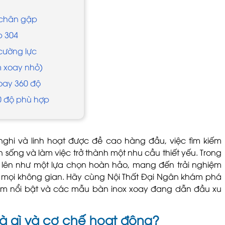
 chân gập
p 304
 cường lực
m xoay nhỏ)
xoay 360 độ
60 độ phù hợp
ện nghi và linh hoạt được đề cao hàng đầu, việc tìm kiếm
sống và làm việc trở thành một nhu cầu thiết yếu. Trong
 lên như một lựa chọn hoàn hảo, mang đến trải nghiệm
ho mọi không gian. Hãy cùng Nội Thất Đại Ngân khám phá
ểm nổi bật và các mẫu bàn inox xoay đang dẫn đầu xu
 là gì và cơ chế hoạt động?