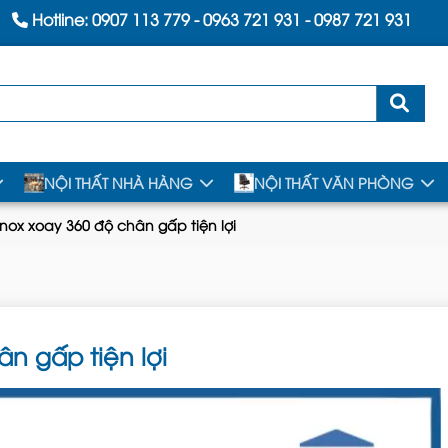
Hotline:
0907 113 779
-
0963 721 931
-
0987 721 931
NỘI THẤT NHÀ HÀNG
NỘI THẤT VĂN PHÒNG
inox xoay 360 độ chân gấp tiện lợi
ân gấp tiện lợi