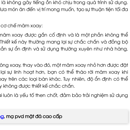
à không gây tiếng ồn khó chịu trong quá trình sử dụng.
 món ăn đến vị trí mong muốn, tạo sự thuận tiện tối đa
.
 cơ chế mâm xoay:
mâm xoay được gắn cố định và là một phần không thể
Thiết kế này thường mang lại sự chắc chắn và đồng bộ
ần sự ổn định và sử dụng thường xuyên như nhà hàng,
ông xoay, thay vào đó, một mâm xoay nhỏ hơn được đặt
ại sự linh hoạt hơn, bạn có thể tháo rời mâm xoay khi
y trên các loại bàn khác. Tuy nhiên, độ ổn định có thể
 không được thiết kế chắc chắn.
ái luôn là yếu tố then chốt, đảm bảo trải nghiệm sử dụng
ng
, mạ pvd mặt đá cao cấp