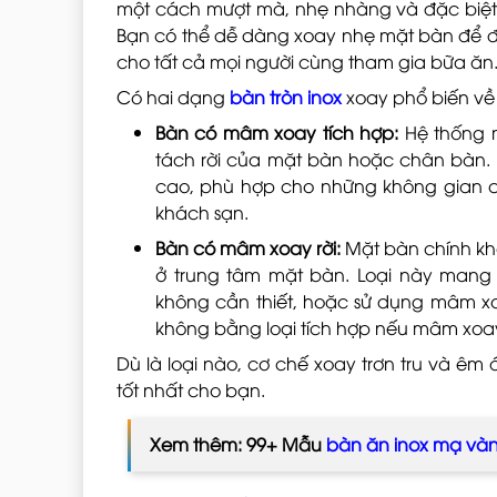
một cách mượt mà, nhẹ nhàng và đặc biệt l
Bạn có thể dễ dàng xoay nhẹ mặt bàn để đưa
cho tất cả mọi người cùng tham gia bữa ăn
Có hai dạng
bàn tròn inox
xoay phổ biến về
Bàn có mâm xoay tích hợp:
Hệ thống 
tách rời của mặt bàn hoặc chân bàn. 
cao, phù hợp cho những không gian c
khách sạn.
Bàn có mâm xoay rời:
Mặt bàn chính kh
ở trung tâm mặt bàn. Loại này mang l
không cần thiết, hoặc sử dụng mâm xoa
không bằng loại tích hợp nếu mâm xoay
Dù là loại nào, cơ chế xoay trơn tru và êm 
tốt nhất cho bạn.
Xem thêm: 99+ Mẫu
bàn ăn inox mạ và