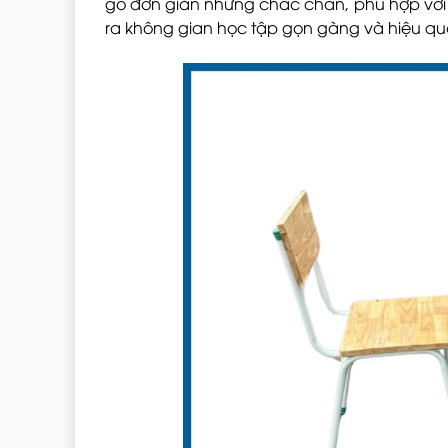
gỗ đơn giản nhưng chắc chắn, phù hợp với c
ra không gian học tập gọn gàng và hiệu qu