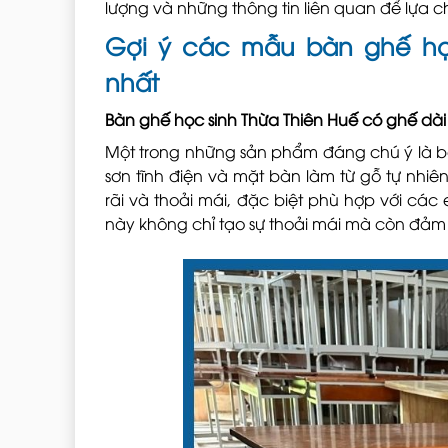
lượng và những thông tin liên quan để lựa
Gợi ý các mẫu bàn ghế học
nhất
Bàn ghế học sinh Thừa Thiên Huế có ghế dài
Một trong những sản phẩm đáng chú ý là bàn
sơn tĩnh điện và mặt bàn làm từ gỗ tự nhiên
rãi và thoải mái, đặc biệt phù hợp với các
này không chỉ tạo sự thoải mái mà còn đảm 