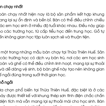
án chạy nhất
 bán chạy nhất hiện nay là bộ sản phẩm kết hợp khung
g lại sự ổn định và bền bỉ. Bàn có thể điều chỉnh chiều
c em học sinh ở nhiều độ tuổi khác nhau. Điều này giúp
o các trường học, từ cấp tiểu học đến trung học. Gỗ tự
 không gian học tập luôn sạch sẽ và thuận tiện.
 một trong những mẫu bán chạy tại Thừa Thiên Huế. Sản
 các trường học có dịch vụ bán trú, nơi các em học sinh
 bàn và ghế có thể điều chỉnh linh hoạt, mang lại sự thoải
bỉ và dễ dàng vệ sinh, bộ bàn ghế này tạo nên không gian
ế ngồi đúng trong suốt thời gian học.
hỗ ngồi
ựa chọn phổ biến tại Thừa Thiên Huế, đặc biệt là ở các
ày được thiết kế với khung thép sơn tĩnh điện chắc chắn
diện tích mà vẫn mang lại sự thoải mái cho học sinh. Bàn