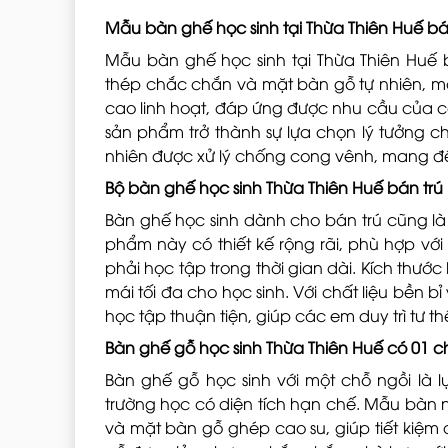
Mẫu bàn ghế học sinh tại Thừa Thiên Huế b
Mẫu bàn ghế học sinh tại Thừa Thiên Huế
thép chắc chắn và mặt bàn gỗ tự nhiên, man
cao linh hoạt, đáp ứng được nhu cầu của cá
sản phẩm trở thành sự lựa chọn lý tưởng ch
nhiên được xử lý chống cong vênh, mang đến
Bộ bàn ghế học sinh Thừa Thiên Huế bán trú
Bàn ghế học sinh dành cho bán trú cũng là
phẩm này có thiết kế rộng rãi, phù hợp với
phải học tập trong thời gian dài. Kích thước
mái tối đa cho học sinh. Với chất liệu bền 
học tập thuận tiện, giúp các em duy trì tư th
Bàn ghế gỗ học sinh Thừa Thiên Huế có 01 c
Bàn ghế gỗ học sinh với một chỗ ngồi là l
trường học có diện tích hạn chế. Mẫu bàn n
và mặt bàn gỗ ghép cao su, giúp tiết kiệm 