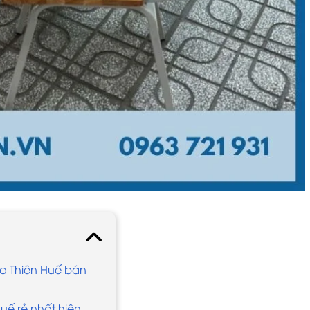
ừa Thiên Huế bán
uế rẻ nhất hiện