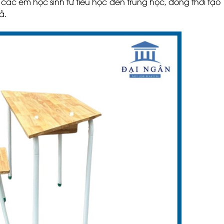
ác em học sinh từ tiểu học đến trung học, đồng thời tạo
ả.