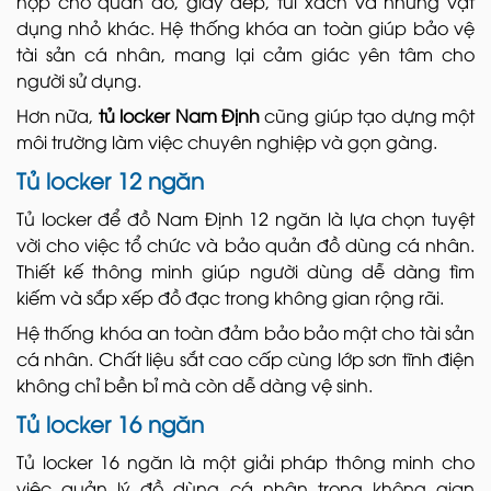
hợp cho quần áo, giày dép, túi xách và những vật
dụng nhỏ khác. Hệ thống khóa an toàn giúp bảo vệ
tài sản cá nhân, mang lại cảm giác yên tâm cho
người sử dụng.
Hơn nữa,
tủ locker Nam Định
cũng giúp tạo dựng một
môi trường làm việc chuyên nghiệp và gọn gàng.
Tủ locker 12 ngăn
Tủ locker để đồ Nam Định 12 ngăn là lựa chọn tuyệt
vời cho việc tổ chức và bảo quản đồ dùng cá nhân.
Thiết kế thông minh giúp người dùng dễ dàng tìm
kiếm và sắp xếp đồ đạc trong không gian rộng rãi.
Hệ thống khóa an toàn đảm bảo bảo mật cho tài sản
cá nhân. Chất liệu sắt cao cấp cùng lớp sơn tĩnh điện
không chỉ bền bỉ mà còn dễ dàng vệ sinh.
Tủ locker 16 ngăn
Tủ locker 16 ngăn là một giải pháp thông minh cho
việc quản lý đồ dùng cá nhân trong không gian