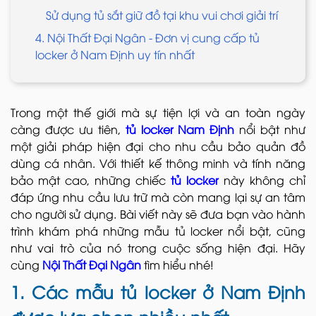
Sử dụng tủ sắt giữ đồ tại khu vui chơi giải trí
4. Nội Thất Đại Ngân - Đơn vị cung cấp tủ
locker ở Nam Định uy tín nhất
Trong một thế giới mà sự tiện lợi và an toàn ngày
càng được ưu tiên,
tủ locker Nam Định
nổi bật như
một giải pháp hiện đại cho nhu cầu bảo quản đồ
dùng cá nhân. Với thiết kế thông minh và tính năng
bảo mật cao, những chiếc
tủ locker
này không chỉ
đáp ứng nhu cầu lưu trữ mà còn mang lại sự an tâm
cho người sử dụng. Bài viết này sẽ đưa bạn vào hành
trình khám phá những mẫu tủ locker nổi bật, cũng
như vai trò của nó trong cuộc sống hiện đại. Hãy
cùng
Nội Thất Đại Ngân
tìm hiểu nhé!
1. Các mẫu tủ locker ở Nam Định