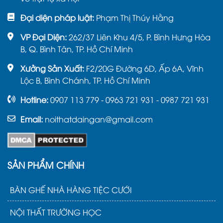
Đại diện pháp luật:
Phạm Thị Thúy Hằng
VP Đại Diện:
262/37 Liên Khu 4/5, P. Bình Hưng Hòa
B, Q. Bình Tân, TP. Hồ Chí Minh
Xưởng Sản Xuất:
F2/20G Đường 6D, Ấp 6A, Vĩnh
Lộc B, Bình Chánh, TP. Hồ Chí Minh
Hotline:
0907 113 779 - 0963 721 931 - 0987 721 931
Email:
noithatdaingan@gmail.com
SẢN PHẨM CHÍNH
BÀN GHẾ NHÀ HÀNG TIỆC CƯỚI
NỘI THẤT TRƯỜNG HỌC