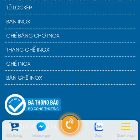
TỦ LOCKER
BÀN INOX
GHẾ BĂNG CHỜ INOX
THANG GHẾ INOX
GHẾ INOX
BÀN GHẾ INOX
VỀ NỘI THẤT ĐẠI NGÂN
Giỏ hàng
Messenger
Zalo
Danh mục