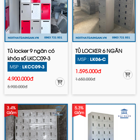
Tủ locker 9 ngăn có
TỦ LOCKER 6 NGĂN
khóa số LKCC09-3
LK06-C
MSP :
LKCC09-3
MSP :
1.595.000đ
4.900.000đ
1.650.000đ
5.900.000đ
3.4%
5.3%
Giảm
Giảm