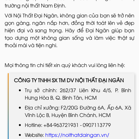
trường nội thất Nam Định.
Với Nội Thất Đại Ngân, không gian của bạn sẽ trở nên
gọn gàng, ngăn nắp hơn, đồng thời toát lên vẻ đẹp
hiện đại và sang trọng. Hãy để Đại Ngân giúp bạn
tạo dựng một không gian sống và làm việc thật sự
thoải mái và tiện nghi.
Mọi thông tin chi tiết xin quý khách vui lòng liên hệ:
CÔNG TY TNHH SX TM DV NỘI THẤT ĐẠI NGÂN
Trụ sở chính: 262/37 Liên Khu 4/5, P. Bình
Hưng Hòa B, Q. Bình Tân, HCM
Địa chỉ xưởng: F2/20G Đường 6A, Ấp 6A, Xã
Vĩnh Lộc B, Huyện Bình Chánh, HCM
Hotline: +84-963721931 - 0907113779
Website:
https://noithatdaingan.vn/