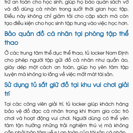
trữ an toàn cho học sinh, giúp họ bảo quản sách vở
và đồ dùng cá nhân trong suốt thời gian học tập.
Điều này không chỉ giảm tải cho cặp sách mà còn
tạo điều kiện cho học sinh tập trung vào việc học hơn.
Bảo quản đồ cá nhân tại phòng tập thể
thao
Ở các trung tâm thể dục thể thao, tủ locker Nam Định
cho phép người tập gửi đồ cá nhân như quần áo,
giày dép một cách an toàn, giúp họ yên tâm tập
luyện mà không lo lắng về việc mất mát tài sản.
Sử dụng tủ sắt giữ đồ tại khu vui chơi giải
trí
Tại các công viên giải trí, tủ locker giúp khách hàng
bảo vệ đồ đạc cá nhân trong khi tham gia các trò
chơi và hoạt động vui chơi. Người dùng có thể yên
tâm tận hưởng những trải nghiệm thú vị mà không
cần phải bận tâm về sự an toàn của tài sản cá nhân.