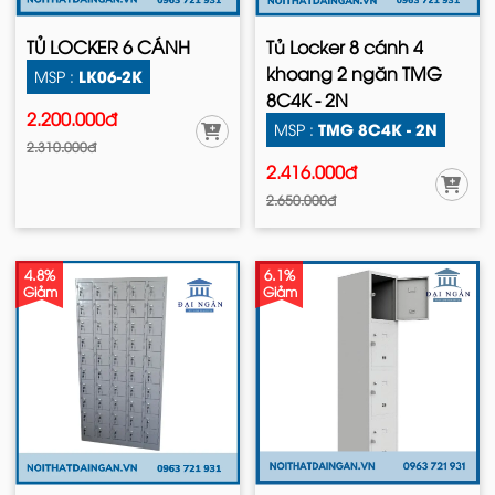
TỦ LOCKER 6 CÁNH
Tủ Locker 8 cánh 4
khoang 2 ngăn TMG
LK06-2K
MSP :
8C4K - 2N
2.200.000đ
TMG 8C4K - 2N
MSP :
2.310.000đ
2.416.000đ
2.650.000đ
4.8%
6.1%
Giảm
Giảm