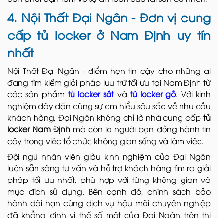
4. Nội Thất Đại Ngân - Đơn vị cung
cấp tủ locker ở Nam Định uy tín
nhất
Nội Thất Đại Ngân - điểm hẹn tin cậy cho những ai
đang tìm kiếm giải pháp lưu trữ tối ưu tại Nam Định từ
các sản phẩm
tủ locker sắt
và
tủ locker gỗ
. Với kinh
nghiệm dày dặn cùng sự am hiểu sâu sắc về nhu cầu
khách hàng, Đại Ngân không chỉ là nhà cung cấp
tủ
locker Nam Định
mà còn là người bạn đồng hành tin
cậy trong việc tổ chức không gian sống và làm việc.
Đội ngũ nhân viên giàu kinh nghiệm của Đại Ngân
luôn sẵn sàng tư vấn và hỗ trợ khách hàng tìm ra giải
pháp tối ưu nhất, phù hợp với từng không gian và
mục đích sử dụng. Bên cạnh đó, chính sách bảo
hành dài hạn cùng dịch vụ hậu mãi chuyên nghiệp
đã khẳng định vị thế số một của Đại Ngân trên thị