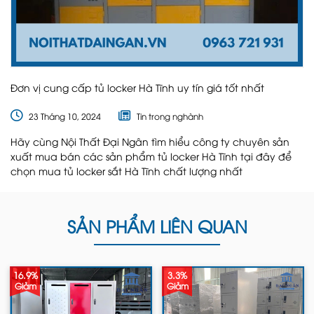
Đơn vị cung cấp tủ locker Hà Tĩnh uy tín giá tốt nhất
23 Tháng 10, 2024
Tin trong nghành
Hãy cùng Nội Thất Đại Ngân tìm hiểu công ty chuyên sản
xuất mua bán các sản phẩm tủ locker Hà Tĩnh tại đây để
chọn mua tủ locker sắt Hà Tĩnh chất lượng nhất
SẢN PHẨM LIÊN QUAN
16.9%
3.3%
Giảm
Giảm