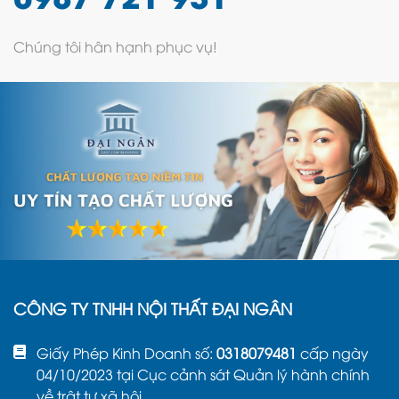
Chúng tôi hân hạnh phục vụ!
CÔNG TY TNHH NỘI THẤT ĐẠI NGÂN
Giấy Phép Kinh Doanh số:
0318079481
cấp ngày
04/10/2023 tại Cục cảnh sát Quản lý hành chính
về trật tự xã hội