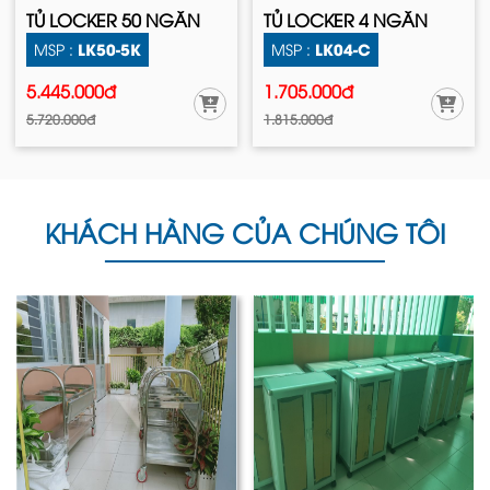
TỦ LOCKER 50 NGĂN
TỦ LOCKER 4 NGĂN
LK50-5K
LK04-C
MSP :
MSP :
5.445.000đ
1.705.000đ
5.720.000đ
1.815.000đ
KHÁCH HÀNG CỦA CHÚNG TÔI