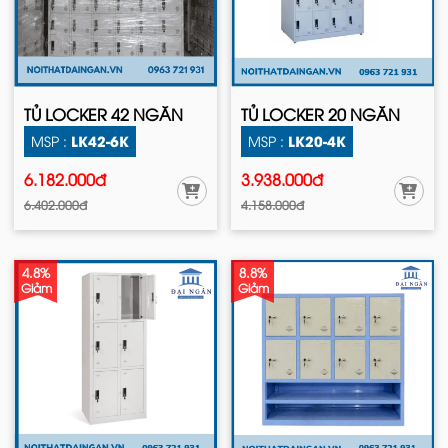
TỦ LOCKER 42 NGĂN
TỦ LOCKER 20 NGĂN
LK42-6K
LK20-4K
MSP :
MSP :
6.182.000đ
3.938.000đ
6.402.000đ
4.158.000đ
4.8%
8.8%
Giảm
Giảm