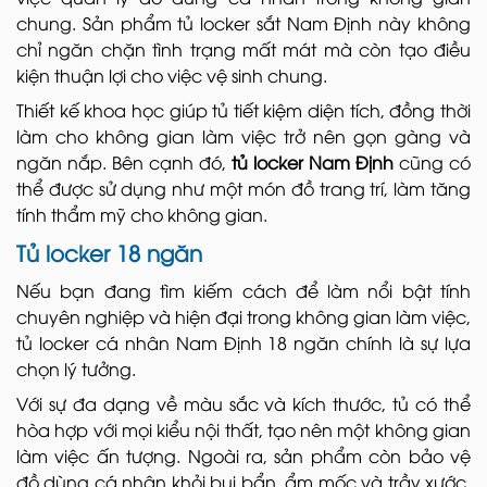
chung. Sản phẩm tủ locker sắt Nam Định này không
chỉ ngăn chặn tình trạng mất mát mà còn tạo điều
kiện thuận lợi cho việc vệ sinh chung.
Thiết kế khoa học giúp tủ tiết kiệm diện tích, đồng thời
làm cho không gian làm việc trở nên gọn gàng và
ngăn nắp. Bên cạnh đó,
tủ locker Nam Định
cũng có
thể được sử dụng như một món đồ trang trí, làm tăng
tính thẩm mỹ cho không gian.
Tủ locker 18 ngăn
Nếu bạn đang tìm kiếm cách để làm nổi bật tính
chuyên nghiệp và hiện đại trong không gian làm việc,
tủ locker cá nhân Nam Định 18 ngăn chính là sự lựa
chọn lý tưởng.
Với sự đa dạng về màu sắc và kích thước, tủ có thể
hòa hợp với mọi kiểu nội thất, tạo nên một không gian
làm việc ấn tượng. Ngoài ra, sản phẩm còn bảo vệ
đồ dùng cá nhân khỏi bụi bẩn, ẩm mốc và trầy xước,