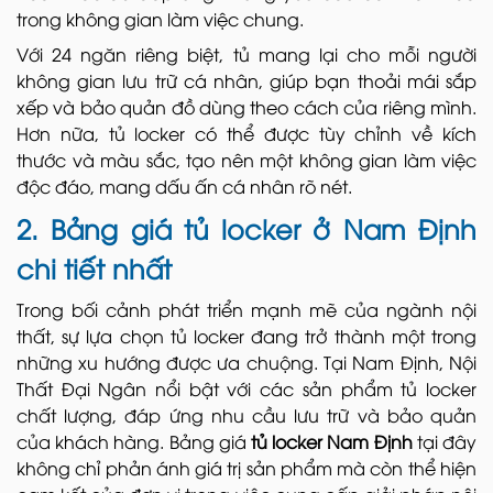
trong không gian làm việc chung.
Với 24 ngăn riêng biệt, tủ mang lại cho mỗi người
không gian lưu trữ cá nhân, giúp bạn thoải mái sắp
xếp và bảo quản đồ dùng theo cách của riêng mình.
Hơn nữa, tủ locker có thể được tùy chỉnh về kích
thước và màu sắc, tạo nên một không gian làm việc
độc đáo, mang dấu ấn cá nhân rõ nét.
2. Bảng giá tủ locker ở Nam Định
chi tiết nhất
Trong bối cảnh phát triển mạnh mẽ của ngành nội
thất, sự lựa chọn tủ locker đang trở thành một trong
những xu hướng được ưa chuộng. Tại Nam Định, Nội
Thất Đại Ngân nổi bật với các sản phẩm tủ locker
chất lượng, đáp ứng nhu cầu lưu trữ và bảo quản
của khách hàng. Bảng giá
tủ locker Nam Định
tại đây
không chỉ phản ánh giá trị sản phẩm mà còn thể hiện