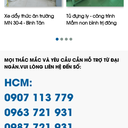
Xe dẩy thức ăn trường
Tủ đựng ly - công trình
MN 30-4 - Bình Tân
Mầm non bình trị đông
MỌI THẮC MẮC VÀ YÊU CẦU CẦN HỖ TRỢ TỪ ĐẠI
NGÂN.VUI LÒNG LIÊN HỆ ĐẾN SỐ:
HCM:
0907 113 779
0963 721 931
0987 721 931