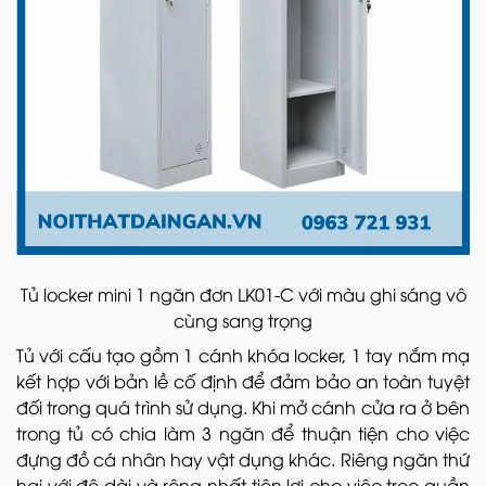
Tủ locker mini 1 ngăn đơn LK01-C với màu ghi sáng vô
cùng sang trọng
Tủ với cấu tạo gồm 1 cánh khóa locker, 1 tay nắm mạ
kết hợp với bản lề cố định để đảm bảo an toàn tuyệt
đối trong quá trình sử dụng. Khi mở cánh cửa ra ở bên
trong tủ có chia làm 3 ngăn để thuận tiện cho việc
đựng đồ cá nhân hay vật dụng khác. Riêng ngăn thứ
hai với độ dài và rộng nhất tiện lợi cho việc treo quần