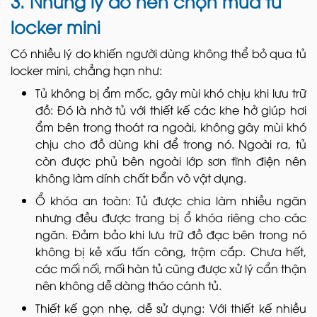
3. Những lý do nên chọn mua tủ
locker mini
Có nhiều lý do khiến người dùng không thể bỏ qua tủ
locker mini, chẳng hạn như:
Tủ không bị ẩm mốc, gây mùi khó chịu khi lưu trữ
đồ: Đó là nhờ tủ với thiết kế các khe hở giúp hơi
ẩm bên trong thoát ra ngoài, không gây mùi khó
chịu cho đồ dùng khi để trong nó. Ngoài ra, tủ
còn được phủ bên ngoài lớp sơn tĩnh điện nên
không làm dính chất bẩn vô vật dụng.
Ổ khóa an toàn: Tủ được chia làm nhiều ngăn
nhưng đều được trang bị ổ khóa riêng cho các
ngăn. Đảm bảo khi lưu trữ đồ đạc bên trong nó
không bị kẻ xấu tấn công, trộm cắp. Chưa hết,
các mối nối, mối hàn tủ cũng được xử lý cẩn thận
nên không dễ dàng tháo cánh tủ.
Thiết kế gọn nhẹ, dễ sử dụng: Với thiết kế nhiều