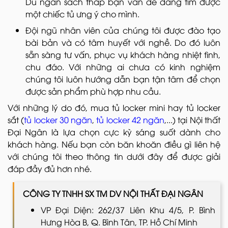
Dù ngân sách thấp bạn vẫn dễ dàng tìm được
một chiếc tủ ưng ý cho mình.
Đội ngũ nhân viên của chúng tôi được đào tạo
bài bản và có tâm huyết với nghề. Do đó luôn
sẵn sàng tư vấn, phục vụ khách hàng nhiệt tình,
chu đáo. Với những ai chưa có kinh nghiệm
chúng tôi luôn hướng dẫn bạn tận tâm để chọn
được sản phẩm phù hợp nhu cầu.
Với những lý do đó, mua tủ locker mini hay tủ locker
sắt (
tủ locker 30 ngăn
,
tủ locker 42 ngăn
,...) tại Nội thất
Đại Ngân là lựa chọn cực kỳ sáng suốt dành cho
khách hàng. Nếu bạn còn băn khoăn điều gì liên hệ
với chúng tôi theo thông tin dưới đây để được giải
đáp đầy đủ hơn nhé.
CÔNG TY TNHH SX TM DV NỘI THẤT ĐẠI NGÂN
VP Đại Diện: 262/37 Liên Khu 4/5, P. Bình
Hưng Hòa B, Q. Bình Tân, TP. Hồ Chí Minh