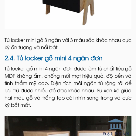
Tủ locker mini gỗ 3 ngăn với 3 màu sắc khác nhau cực
kỳ ấn tượng và nổi bật
2.4. Tủ locker gỗ mini 4 ngăn đơn
Tủ locker gỗ mini 4 ngăn đơn được làm từ chất liệu gỗ
MDF kháng ẩm, chống mối mọt hiệu quả, độ bền và
tính thẩm mỹ cao. Diện tích mỗi ngăn tủ rộng rãi để
lưu trữ được nhiều đồ đạc khác nhau. Sự xen kẽ giữa
hai màu gỗ và trắng tạo cái nhìn sang trọng và cực
kỳ bắt mắt.