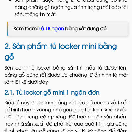
năng chống gỉ, ngăn ngừa tình trạng mất cắp tài
sản, thông tin mật.
Xem thêm:
Tủ 18 ngăn
bằng sắt đừng đồ
2. Sản phẩm tủ locker mini bằng
gỗ
Bên cạnh tủ locker bằng sắt thì mẫu tủ được làm
bằng gỗ cũng rất được ưa chuộng. Điển hình là một
số thiết kế dưới đây.
2.1. Tủ locker gỗ mini 1 ngăn đơn
Kiểu tủ này được làm bằng vật liệu gỗ cao su và thiết
kế hình học ô vuông nhỏ gọn giúp tiết kiệm khá nhiều
diện tích trong căn phòng. Để hoàn thiện sản phẩm
này nhà sản xuất đã phải trải qua quá trình gia công
tỉ mỉ, chất liệu gỗ cũng được xử lý kỳ công để đảm