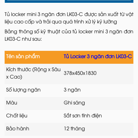
Tủ locker mini 3 ngăn đơn LK03-C được sản xuất từ vật
liệu cao cấp và trải qua quá trình xử lý kỹ lưỡng
Bảng thông số kỹ thuật của tủ locker mini 3 ngăn đơn
LK03-C như sau:
Tên sản phẩm
Tủ Locker 3 ngăn đơn LK03-C
Kích thước (Rộng x Sâu
378x450x1830
x Cao)
Số lượng ngăn
3 ngăn
Màu
Ghi sáng
Chất liệu
Sắt sơn tĩnh điện
Bảo hành
12 tháng