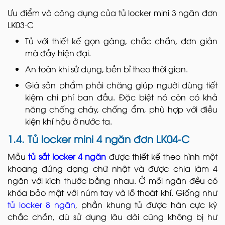
Ưu điểm và công dụng của tủ locker mini 3 ngăn đơn
LK03-C
Tủ với thiết kế gọn gàng, chắc chắn, đơn giản
mà đầy hiện đại.
An toàn khi sử dụng, bền bỉ theo thời gian.
Giá sản phẩm phải chăng giúp người dùng tiết
kiệm chi phí ban đầu. Đặc biệt nó còn có khả
năng chống cháy, chống ẩm, phù hợp với điều
kiện khí hậu ở nước ta.
1.4. Tủ locker mini 4 ngăn đơn LK04-C
Mẫu
tủ sắt locker 4 ngăn
được thiết kế theo hình một
khoang đứng dạng chữ nhật và được chia làm 4
ngăn với kích thước bằng nhau. Ở mỗi ngăn đều có
khóa bảo mật với núm tay và lỗ thoát khí. Giống như
tủ locker 8 ngăn
, phần khung tủ được hàn cực kỳ
chắc chắn, dù sử dụng lâu dài cũng không bị hư