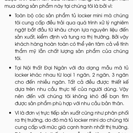
mua dòng sản phẩm này tại chúng tôi là bởi vì:
Toàn bộ các sản phẩm tủ locker mini mà chúng
tôi cung cấp đều trải qua quá trình xử lý nghiêm
ngặt bắt đầu từ khâu chọn lựa nguyên liệu đến
sản xuất, kiểm định và tung ra thị trường. Bởi vậy
khách hàng hoàn toàn có thể yên tâm cả về tính
thẩm mỹ lẫn chất lượng sản phẩm của chúng
tôi.
Tại Nội thất Đại Ngân với đa dạng mẫu mã tủ
locker khác nhau từ loại 1 ngăn, 2 ngăn, 3 ngăn
cho đến nhiều ngăn. Tất cả đều được thiết kế
dựa trên nhu cầu thực tế của người dùng. Vậy
nên đến với chúng tôi không khó để bạn tìm
được sản phẩm phù hợp với nhu cầu bản thân.
Vì là đơn vị trực tiếp sản xuất cũng như phân phối
ra thị trường, do đó mà tủ locker mini do chúng tôi
cung cấp với mức giá cạnh tranh nhất thị trường.