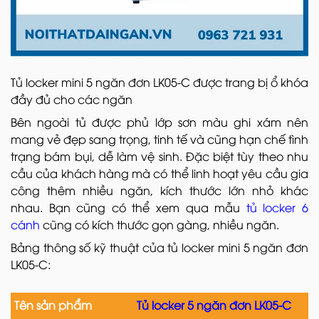
Tủ locker mini 5 ngăn đơn LK05-C được trang bị ổ khóa
đầy đủ cho các ngăn
Bên ngoài tủ được phủ lớp sơn màu ghi xám nên
mang vẻ đẹp sang trọng, tinh tế và cũng hạn chế tình
trạng bám bụi, dễ làm vệ sinh. Đặc biệt tùy theo nhu
cầu của khách hàng mà có thể linh hoạt yêu cầu gia
công thêm nhiều ngăn, kích thước lớn nhỏ khác
nhau. Bạn cũng có thể xem qua mẫu
tủ locker 6
cánh
cũng có kích thước gọn gàng, nhiều ngăn.
Bảng thông số kỹ thuật của tủ locker mini 5 ngăn đơn
LK05-C:
Tên sản phẩm
Tủ locker 5 ngăn đơn LK05-C