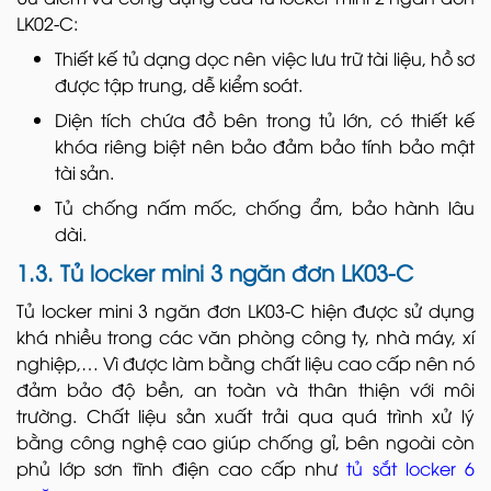
LK02-C:
Thiết kế tủ dạng dọc nên việc lưu trữ tài liệu, hồ sơ
được tập trung, dễ kiểm soát.
Diện tích chứa đồ bên trong tủ lớn, có thiết kế
khóa riêng biệt nên bảo đảm bảo tính bảo mật
tài sản.
Tủ chống nấm mốc, chống ẩm, bảo hành lâu
dài.
1.3. Tủ locker mini 3 ngăn đơn LK03-C
Tủ locker mini 3 ngăn đơn LK03-C hiện được sử dụng
khá nhiều trong các văn phòng công ty, nhà máy, xí
nghiệp,… Vì được làm bằng chất liệu cao cấp nên nó
đảm bảo độ bền, an toàn và thân thiện với môi
trường. Chất liệu sản xuất trải qua quá trình xử lý
bằng công nghệ cao giúp chống gỉ, bên ngoài còn
phủ lớp sơn tĩnh điện cao cấp như
tủ sắt locker 6