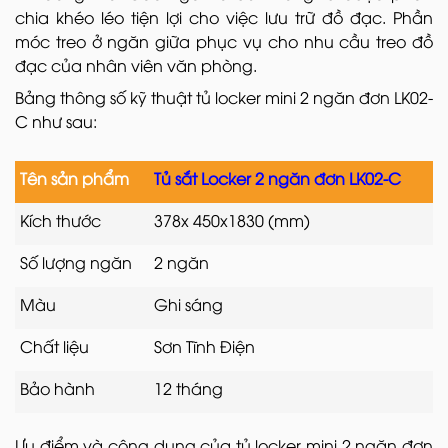
chia khéo léo tiện lợi cho việc lưu trữ đồ đạc. Phần
móc treo ở ngăn giữa phục vụ cho nhu cầu treo đồ
đạc của nhân viên văn phòng.
Bảng thông số kỹ thuật tủ locker mini 2 ngăn đơn LK02-
C như sau:
Tên sản phẩm
Tủ sắt Locker 2 ngăn đơn LK02-C
Kích thước
378x 450x1830 (mm)
Số lượng ngăn
2 ngăn
Màu
Ghi sáng
Chất liệu
Sơn Tĩnh Điện
Bảo hành
12 tháng
Ưu điểm và công dụng của tủ locker mini 2 ngăn đơn