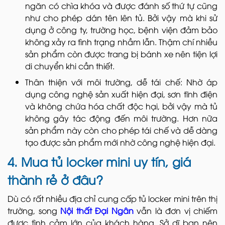
ngăn có chìa khóa và được đánh số thứ tự cũng
như cho phép dán tên lên tủ. Bởi vậy mà khi sử
dụng ở công ty, trường học, bệnh viện đảm bảo
không xảy ra tình trạng nhầm lẫn. Thậm chí nhiều
sản phẩm còn được trang bị bánh xe nên tiện lợi
di chuyển khi cần thiết.
Thân thiện với môi trường, dễ tái chế: Nhờ áp
dụng công nghệ sản xuất hiện đại, sơn tĩnh điện
và không chứa hóa chất độc hại, bởi vậy mà tủ
không gây tác động đến môi trường. Hơn nữa
sản phẩm này còn cho phép tái chế và dễ dàng
tạo được sản phẩm mới nhờ công nghệ hiện đại.
4. Mua tủ locker mini uy tín, giá
thành rẻ ở đâu?
Dù có rất nhiều địa chỉ cung cấp tủ locker mini trên thị
trường, song
Nội thất Đại Ngân
vẫn là đơn vị chiếm
được tình cảm lớn của khách hàng. Sở dĩ bạn nên