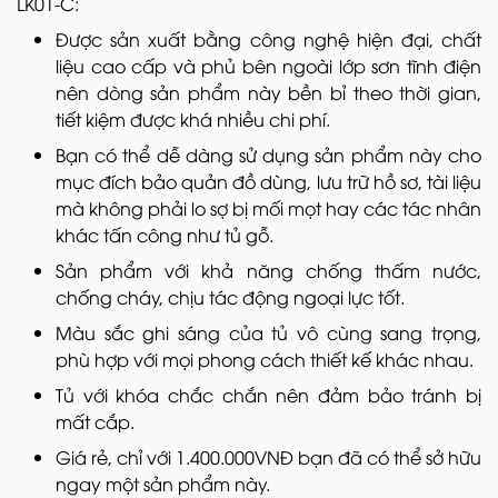
LK01-C:
Được sản xuất bằng công nghệ hiện đại, chất
liệu cao cấp và phủ bên ngoài lớp sơn tĩnh điện
nên dòng sản phẩm này bền bỉ theo thời gian,
tiết kiệm được khá nhiều chi phí.
Bạn có thể dễ dàng sử dụng sản phẩm này cho
mục đích bảo quản đồ dùng, lưu trữ hồ sơ, tài liệu
mà không phải lo sợ bị mối mọt hay các tác nhân
khác tấn công như tủ gỗ.
Sản phẩm với khả năng chống thấm nước,
chống cháy, chịu tác động ngoại lực tốt.
Màu sắc ghi sáng của tủ vô cùng sang trọng,
phù hợp với mọi phong cách thiết kế khác nhau.
Tủ với khóa chắc chắn nên đảm bảo tránh bị
mất cắp.
Giá rẻ, chỉ với 1.400.000VNĐ bạn đã có thể sở hữu
ngay một sản phẩm này.