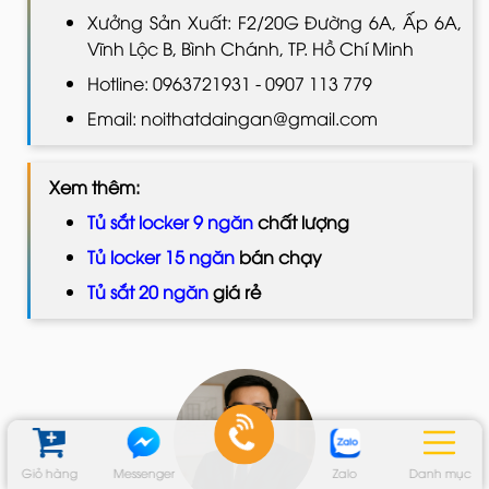
Xưởng Sản Xuất: F2/20G Đường 6A, Ấp 6A,
Vĩnh Lộc B, Bình Chánh, TP. Hồ Chí Minh
Hotline: 0963721931 - 0907 113 779
Email: noithatdaingan@gmail.com
Xem thêm:
Tủ sắt locker 9 ngăn
chất lượng
Tủ locker 15 ngăn
bán chạy
Tủ sắt 20 ngăn
giá rẻ
Giỏ hàng
Messenger
Zalo
Danh mục