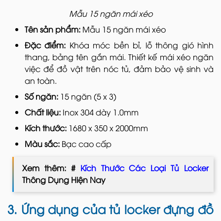
Mẫu 15 ngăn mái xéo
Tên sản phẩm:
Mẫu 15 ngăn mái xéo
Đặc điểm:
Khóa móc bền bỉ, lỗ thông gió hình
thang, bảng tên gắn mái. Thiết kế mái xéo ngăn
việc để đồ vật trên nóc tủ, đảm bảo vệ sinh và
an toàn.
Số ngăn:
15 ngăn (5 x 3)
Chất liệu:
Inox 304 dày 1.0mm
Kích thước:
1680 x 350 x 2000mm
Màu sắc:
Bạc cao cấp
Xem thêm: #
Kích Thước Các Loại Tủ Locker
Thông Dụng Hiện Nay
3. Ứng dụng của tủ locker đựng đồ