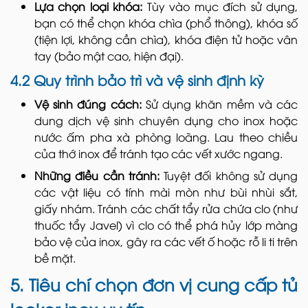
Lựa chọn loại khóa:
Tùy vào mục đích sử dụng,
bạn có thể chọn khóa chìa (phổ thông), khóa số
(tiện lợi, không cần chìa), khóa điện tử hoặc vân
tay (bảo mật cao, hiện đại).
4.2 Quy trình bảo trì và vệ sinh định kỳ
Vệ sinh đúng cách:
Sử dụng khăn mềm và các
dung dịch vệ sinh chuyên dụng cho inox hoặc
nước ấm pha xà phòng loãng. Lau theo chiều
của thớ inox để tránh tạo các vết xước ngang.
Những điều cần tránh:
Tuyệt đối không sử dụng
các vật liệu có tính mài mòn như bùi nhùi sắt,
giấy nhám. Tránh các chất tẩy rửa chứa clo (như
thuốc tẩy Javel) vì clo có thể phá hủy lớp màng
bảo vệ của inox, gây ra các vết ố hoặc rỗ li ti trên
bề mặt.
5. Tiêu chí chọn đơn vị cung cấp tủ