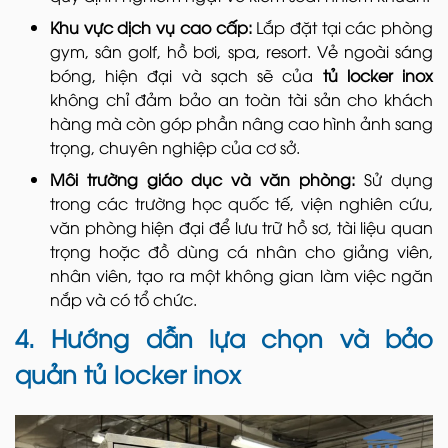
Khu vực dịch vụ cao cấp:
Lắp đặt tại các phòng
gym, sân golf, hồ bơi, spa, resort. Vẻ ngoài sáng
bóng, hiện đại và sạch sẽ của
tủ locker inox
không chỉ đảm bảo an toàn tài sản cho khách
hàng mà còn góp phần nâng cao hình ảnh sang
trọng, chuyên nghiệp của cơ sở.
Môi trường giáo dục và văn phòng:
Sử dụng
trong các trường học quốc tế, viện nghiên cứu,
văn phòng hiện đại để lưu trữ hồ sơ, tài liệu quan
trọng hoặc đồ dùng cá nhân cho giảng viên,
nhân viên, tạo ra một không gian làm việc ngăn
nắp và có tổ chức.
4. Hướng dẫn lựa chọn và bảo
quản tủ locker inox