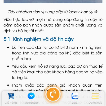
Tiêu chí chọn đơn vị cung cấp tủ locker inox uy tín
Việc hợp tác với một nhà cung cấp đáng tin cậy sẽ
đảm bảo bạn nhận được sản phẩm chất lượng và
dịch vụ hỗ trợ tốt nhất.
5.1. Kinh nghiệm và độ tin cậy
Ưu tiên các đơn vị có từ 5-10 năm kinh nghiệm
trong lĩnh vực gia công cơ khí, đặc biệt là sản
phẩm inox.
Yêu cầu xem hồ sơ năng lực, các dự án thực tế
đã triển khai cho các khách hàng doanh nghiệp
tương tự.
Tham khảo các đánh giá khách quan trên
website, các nền tảng thương mại hoặc qua các
đối tác. Một doanh nghiệp lâu năm sẽ am hiểu
sâu sắc về tiêu chuẩn kỹ thuật, giúp bạn tránh
Giỏ hàng
Messenger
Zalo
Danh mục