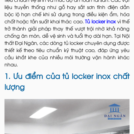
liệu truyền thống như gỗ hay sắt sơn tĩnh điện dần
bộc lộ hạn chế khi sử dụng trong điều kiện ẩm, hóa
chất hoặc tần suất khai thác cao.
Tủ locker inox
vì thế
trở thành giải pháp thay thế vượt trội nhờ khả năng
chống ăn mòn, dễ vệ sinh và tuổi thọ dài hạn. Tại Nội
thất Đại Ngân, các dòng tủ locker chuyên dụng được
thiết kế theo tiêu chuẩn kỹ thuật cao, đáp ứng yêu
cầu khắt khe của nhiều môi trường vận hành khác
nhau.
1. Ưu điểm của tủ locker inox chất
lượng