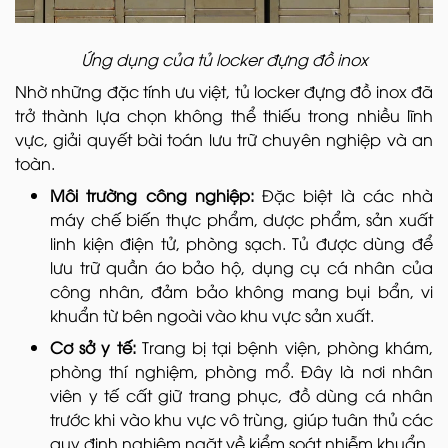
Ứng dụng của tủ locker đựng đồ inox
Nhờ những đặc tính ưu việt, tủ locker đựng đồ inox đã
trở thành lựa chọn không thể thiếu trong nhiều lĩnh
vực, giải quyết bài toán lưu trữ chuyên nghiệp và an
toàn.
Môi trường công nghiệp:
Đặc biệt là các nhà
máy chế biến thực phẩm, dược phẩm, sản xuất
linh kiện điện tử, phòng sạch. Tủ được dùng để
lưu trữ quần áo bảo hộ, dụng cụ cá nhân của
công nhân, đảm bảo không mang bụi bẩn, vi
khuẩn từ bên ngoài vào khu vực sản xuất.
Cơ sở y tế:
Trang bị tại bệnh viện, phòng khám,
phòng thí nghiệm, phòng mổ. Đây là nơi nhân
viên y tế cất giữ trang phục, đồ dùng cá nhân
trước khi vào khu vực vô trùng, giúp tuân thủ các
quy định nghiêm ngặt về kiểm soát nhiễm khuẩn.