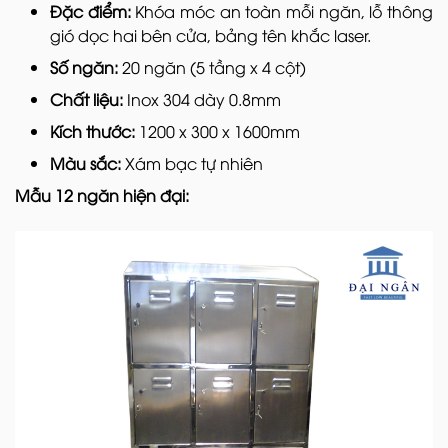
Đặc điểm:
Khóa móc an toàn mỗi ngăn, lỗ thông
gió dọc hai bên cửa, bảng tên khắc laser.
Số ngăn:
20 ngăn (5 tầng x 4 cột)
Chất liệu:
Inox 304 dày 0.8mm
Kích thước:
1200 x 300 x 1600mm
Màu sắc:
Xám bạc tự nhiên
Mẫu 12 ngăn hiện đại: