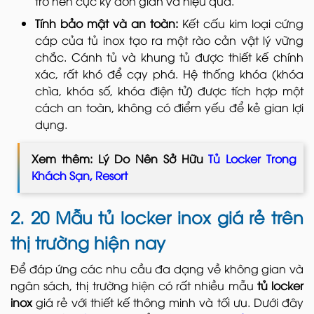
trở nên cực kỳ đơn giản và hiệu quả.
Tính bảo mật và an toàn:
Kết cấu kim loại cứng
cáp của tủ inox tạo ra một rào cản vật lý vững
chắc. Cánh tủ và khung tủ được thiết kế chính
xác, rất khó để cạy phá. Hệ thống khóa (khóa
chìa, khóa số, khóa điện tử) được tích hợp một
cách an toàn, không có điểm yếu để kẻ gian lợi
dụng.
Xem thêm: Lý Do Nên Sở Hữu
Tủ Locker Trong
Khách Sạn, Resort
2. 20 Mẫu tủ locker inox giá rẻ trên
thị trường hiện nay
Để đáp ứng các nhu cầu đa dạng về không gian và
ngân sách, thị trường hiện có rất nhiều mẫu
tủ locker
inox
giá rẻ với thiết kế thông minh và tối ưu. Dưới đây