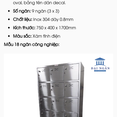
oval, bảng tên dán decal.
Số ngăn:
9 ngăn (3 x 3)
Chất liệu:
Inox 304 dày 0.8mm
Kích thước:
750 x 400 x 1700mm
Màu sắc:
Xám tĩnh điện
Mẫu 18 ngăn công nghiệp: