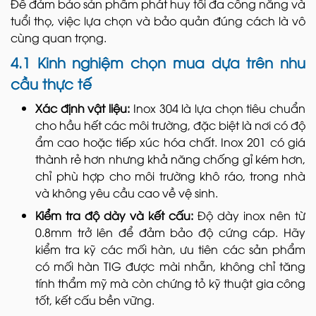
Để đảm bảo sản phẩm phát huy tối đa công năng và
tuổi thọ, việc lựa chọn và bảo quản đúng cách là vô
cùng quan trọng.
4.1 Kinh nghiệm chọn mua dựa trên nhu
cầu thực tế
Xác định vật liệu:
Inox 304 là lựa chọn tiêu chuẩn
cho hầu hết các môi trường, đặc biệt là nơi có độ
ẩm cao hoặc tiếp xúc hóa chất. Inox 201 có giá
thành rẻ hơn nhưng khả năng chống gỉ kém hơn,
chỉ phù hợp cho môi trường khô ráo, trong nhà
và không yêu cầu cao về vệ sinh.
Kiểm tra độ dày và kết cấu:
Độ dày inox nên từ
0.8mm trở lên để đảm bảo độ cứng cáp. Hãy
kiểm tra kỹ các mối hàn, ưu tiên các sản phẩm
có mối hàn TIG được mài nhẵn, không chỉ tăng
tính thẩm mỹ mà còn chứng tỏ kỹ thuật gia công
tốt, kết cấu bền vững.