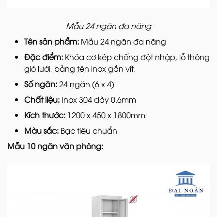
Mẫu 24 ngăn đa năng
Tên sản phẩm:
Mẫu 24 ngăn đa năng
Đặc điểm:
Khóa cơ kép chống đột nhập, lỗ thông
gió lưới, bảng tên inox gắn vít.
Số ngăn:
24 ngăn (6 x 4)
Chất liệu:
Inox 304 dày 0.6mm
Kích thước:
1200 x 450 x 1800mm
Màu sắc:
Bạc tiêu chuẩn
Mẫu 10 ngăn văn phòng: