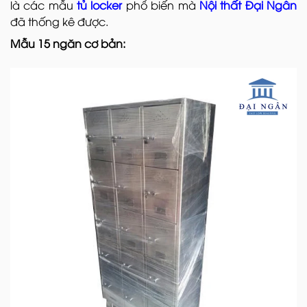
là các mẫu
tủ locker
phổ biến mà
Nội thất Đại Ngân
đã thống kê được.
Mẫu 15 ngăn cơ bản: