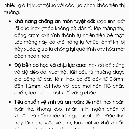
nhiều giá trị vượt trội so với các lựa chọn khác trên thị
trường.
Khả năng chống ăn mòn tuyệt đối:
Đặc tính cốt
lõi của inox (thép không gỉ) đến từ lớp màng thụ
động crom oxit hình thành tự nhiên trên bề mặt.
Lớp màng này có khả năng tự "chữa lành" khi bị
trầy xước, giúp tủ chống lại quá trình oxy hóa một
cách hoàn hảo.
Độ bền cơ học và chịu lực cao:
Inox có độ cứng
và độ dẻo dai vượt trội. Kết cấu tủ thường được
gia công từ các tấm inox có độ dày từ 0.8mm
đến 1.2mm, kết hợp với các mối hàn TIG chắc
chắn, tạo thành một khối vững chắc.
Tiêu chuẩn vệ sinh và an toàn:
Bề mặt inox hoàn
toàn trơ, không xốp, nhẵn mịn, ngăn chặn vi
khuẩn và nấm mốc trú ngụ, phát triển. Đặc tính
này làm cho việc vệ sinh, lau chùi và khử khuẩn