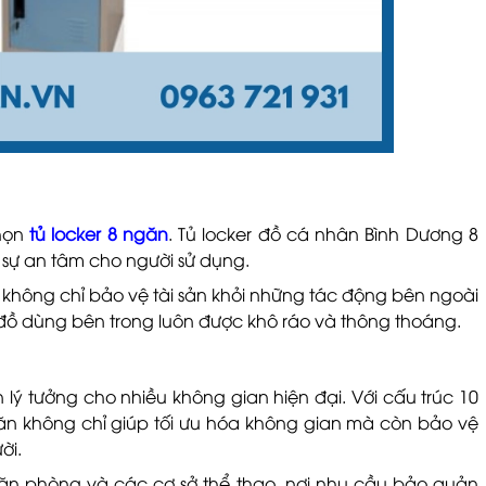
chọn
tủ locker 8 ngăn
. Tủ locker đồ cá nhân Bình Dương 8
 sự an tâm cho người sử dụng.
h không chỉ bảo vệ tài sản khỏi những tác động bên ngoài
 đồ dùng bên trong luôn được khô ráo và thông thoáng.
 lý tưởng cho nhiều không gian hiện đại. Với cấu trúc 10
n không chỉ giúp tối ưu hóa không gian mà còn bảo vệ
ời.
ăn phòng và các cơ sở thể thao, nơi nhu cầu bảo quản