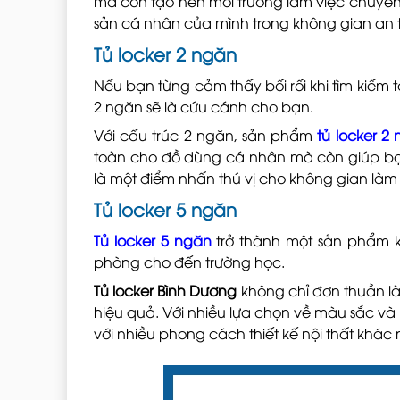
mà còn tạo nên môi trường làm việc chuyên 
sản cá nhân của mình trong không gian an t
Tủ locker 2 ngăn
Nếu bạn từng cảm thấy bối rối khi tìm kiếm t
2 ngăn sẽ là cứu cánh cho bạn.
Với cấu trúc 2 ngăn, sản phẩm
tủ locker 2
toàn cho đồ dùng cá nhân mà còn giúp bạn
là một điểm nhấn thú vị cho không gian làm 
Tủ locker 5 ngăn
Tủ locker 5 ngăn
trở thành một sản phẩm kh
phòng cho đến trường học.
Tủ locker Bình Dương
không chỉ đơn thuần là 
hiệu quả. Với nhiều lựa chọn về màu sắc và
với nhiều phong cách thiết kế nội thất khác