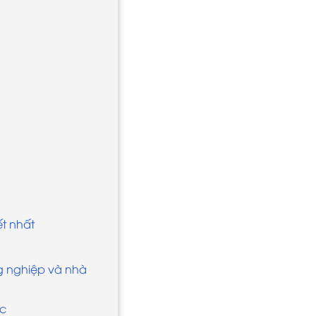
ết nhất
g nghiệp và nhà
ục