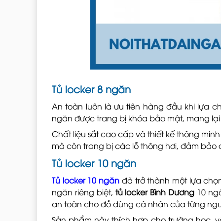
Tủ locker 8 ngăn
An toàn luôn là ưu tiên hàng đầu khi lựa 
ngăn được trang bị khóa bảo mật, mang lại
Chất liệu sắt cao cấp và thiết kế thông min
mà còn trang bị các lỗ thông hơi, đảm bảo
Tủ locker 10 ngăn
Tủ locker 10 ngăn
đã trở thành một lựa chọn
ngăn riêng biệt,
tủ locker Bình Dương
10 ngă
an toàn cho đồ dùng cá nhân của từng ngư
Sản phẩm này thích hợp cho trường học, v