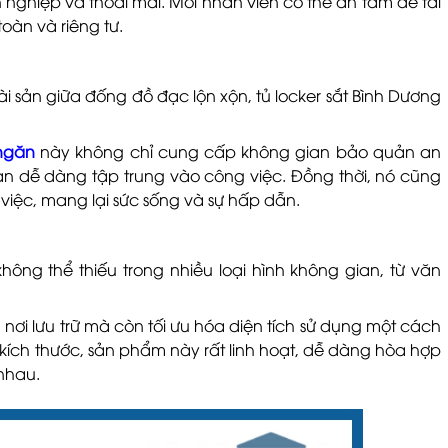
nghiệp và thoải mái. Mỗi nhân viên có thể an tâm để tài
oàn và riêng tư.
ài sản giữa đống đồ đạc lộn xộn, tủ locker sắt Bình Dương
 ngăn
này không chỉ cung cấp không gian bảo quản an
 dễ dàng tập trung vào công việc. Đồng thời, nó cũng
việc, mang lại sức sống và sự hấp dẫn.
ông thể thiếu trong nhiều loại hình không gian, từ văn
nơi lưu trữ mà còn tối ưu hóa diện tích sử dụng một cách
 kích thước, sản phẩm này rất linh hoạt, dễ dàng hòa hợp
 nhau.