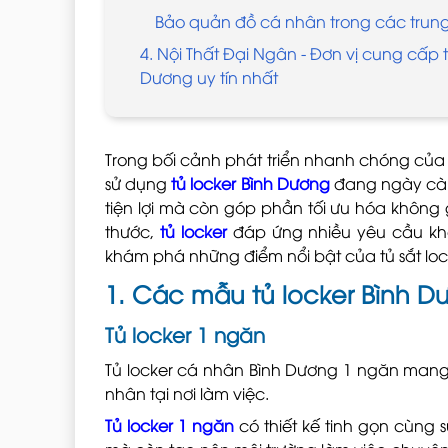
Bảo quản đồ cá nhân trong các trung
4. Nội Thất Đại Ngân - Đơn vị cung cấp t
Dương uy tín nhất
Trong bối cảnh phát triển nhanh chóng của 
sử dụng
tủ locker Bình Dương
đang ngày càn
tiện lợi mà còn góp phần tối ưu hóa không 
thước,
tủ locker
đáp ứng nhiều yêu cầu k
khám phá những điểm nổi bật của tủ sắt lock
1. Các mẫu tủ locker Bình D
Tủ locker 1 ngăn
Tủ locker cá nhân Bình Dương 1 ngăn mang
nhân tại nơi làm việc.
Tủ locker 1 ngăn
có thiết kế tinh gọn cùng 