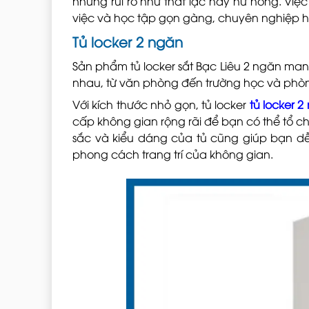
những rủi ro như thất lạc hay hư hỏng. Việ
việc và học tập gọn gàng, chuyên nghiệp h
Tủ locker 2 ngăn
Sản phẩm tủ locker sắt Bạc Liêu 2 ngăn mang
nhau, từ văn phòng đến trường học và phò
Với kích thước nhỏ gọn, tủ locker
tủ locker 2
cấp không gian rộng rãi để bạn có thể tổ 
sắc và kiểu dáng của tủ cũng giúp bạn dễ
phong cách trang trí của không gian.