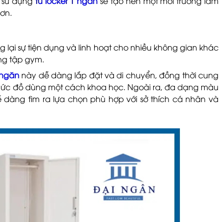
c sử dụng
tủ locker 1 ngăn
sẽ tạo nên một môi trường làm
ơn.
 lại sự tiện dụng và linh hoạt cho nhiều không gian khác
ng tập gym.
 ngăn
này dễ dàng lắp đặt và di chuyển, đồng thời cung
chức đồ dùng một cách khoa học. Ngoài ra, đa dạng màu
 dàng tìm ra lựa chọn phù hợp với sở thích cá nhân và