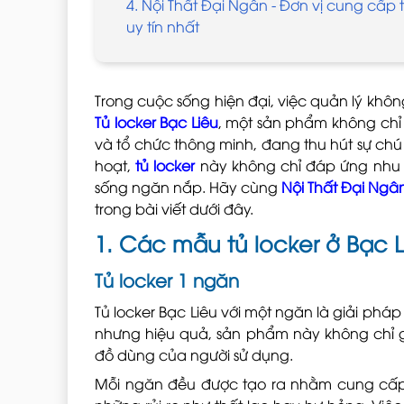
4. Nội Thất Đại Ngân - Đơn vị cung cấp t
uy tín nhất
Trong cuộc sống hiện đại, việc quản lý khô
Tủ locker Bạc Liêu
, một sản phẩm không chỉ
và tổ chức thông minh, đang thu hút sự chú 
hoạt,
tủ locker
này không chỉ đáp ứng nhu 
sống ngăn nắp. Hãy cùng
Nội Thất Đại Ngâ
trong bài viết dưới đây.
1. Các mẫu tủ locker ở Bạc 
Tủ locker 1 ngăn
Tủ locker Bạc Liêu với một ngăn là giải pháp 
nhưng hiệu quả, sản phẩm này không chỉ 
đồ dùng của người sử dụng.
Mỗi ngăn đều được tạo ra nhằm cung cấp 