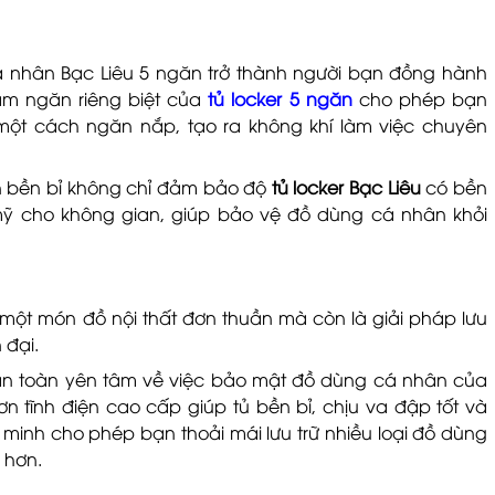
cá nhân Bạc Liêu 5 ngăn trở thành người bạn đồng hành
năm ngăn riêng biệt của
tủ locker 5 ngăn
cho phép bạn
ột cách ngăn nắp, tạo ra không khí làm việc chuyên
iện bền bỉ không chỉ đảm bảo độ
tủ locker Bạc Liêu
có bền
 cho không gian, giúp bảo vệ đồ dùng cá nhân khỏi
 một món đồ nội thất đơn thuần mà còn là giải pháp lưu
n đại.
oàn toàn yên tâm về việc bảo mật đồ dùng cá nhân của
 sơn tĩnh điện cao cấp giúp tủ bền bỉ, chịu va đập tốt và
 minh cho phép bạn thoải mái lưu trữ nhiều loại đồ dùng
 hơn.