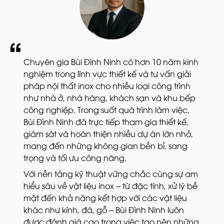
Chuyên gia Bùi Đình Ninh có hơn 10 năm kinh
nghiệm trong lĩnh vực thiết kế và tư vấn giải
pháp nội thất inox cho nhiều loại công trình
như nhà ở, nhà hàng, khách sạn và khu bếp
công nghiệp. Trong suốt quá trình làm việc,
Bùi Đình Ninh đã trực tiếp tham gia thiết kế,
giám sát và hoàn thiện nhiều dự án lớn nhỏ,
mang đến những không gian bền bỉ, sang
trọng và tối ưu công năng.
Với nền tảng kỹ thuật vững chắc cùng sự am
hiểu sâu về vật liệu inox – từ đặc tính, xử lý bề
mặt đến khả năng kết hợp với các vật liệu
khác như kính, đá, gỗ – Bùi Đình Ninh luôn
được đánh giá cao trong việc tạo nên những