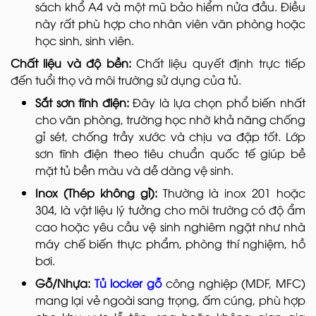
sách khổ A4 và một mũ bảo hiểm nửa đầu. Điều
này rất phù hợp cho nhân viên văn phòng hoặc
học sinh, sinh viên.
Chất liệu và độ bền:
Chất liệu quyết định trực tiếp
đến tuổi thọ và môi trường sử dụng của tủ.
Sắt sơn tĩnh điện:
Đây là lựa chọn phổ biến nhất
cho văn phòng, trường học nhờ khả năng chống
gỉ sét, chống trầy xước và chịu va đập tốt. Lớp
sơn tĩnh điện theo tiêu chuẩn quốc tế giúp bề
mặt tủ bền màu và dễ dàng vệ sinh.
Inox (Thép không gỉ):
Thường là inox 201 hoặc
304, là vật liệu lý tưởng cho môi trường có độ ẩm
cao hoặc yêu cầu vệ sinh nghiêm ngặt như nhà
máy chế biến thực phẩm, phòng thí nghiệm, hồ
bơi.
Gỗ/Nhựa:
Tủ locker gỗ
công nghiệp (MDF, MFC)
mang lại vẻ ngoài sang trọng, ấm cúng, phù hợp