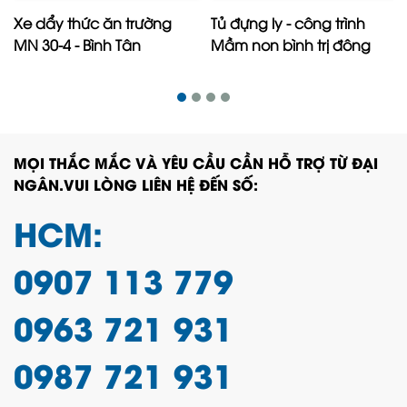
Xe dẩy thức ăn trường
Tủ đựng ly - công trình
MN 30-4 - Bình Tân
Mầm non bình trị đông
MỌI THẮC MẮC VÀ YÊU CẦU CẦN HỖ TRỢ TỪ ĐẠI
NGÂN.VUI LÒNG LIÊN HỆ ĐẾN SỐ:
HCM:
0907 113 779
0963 721 931
0987 721 931