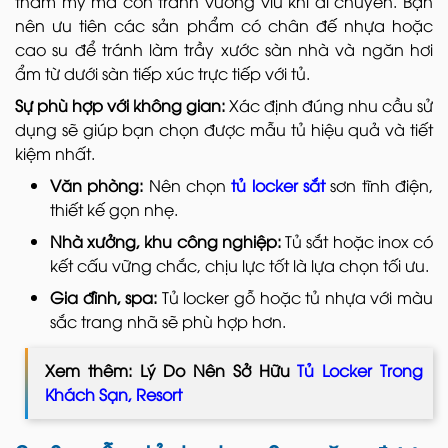
thẩm mỹ mà còn tránh vướng víu khi di chuyển. Bạn
nên ưu tiên các sản phẩm có chân đế nhựa hoặc
cao su để tránh làm trầy xước sàn nhà và ngăn hơi
ẩm từ dưới sàn tiếp xúc trực tiếp với tủ.
Sự phù hợp với không gian:
Xác định đúng nhu cầu sử
dụng sẽ giúp bạn chọn được mẫu tủ hiệu quả và tiết
kiệm nhất.
Văn phòng:
Nên chọn
tủ locker sắt
sơn tĩnh điện,
thiết kế gọn nhẹ.
Nhà xưởng, khu công nghiệp:
Tủ sắt hoặc inox có
kết cấu vững chắc, chịu lực tốt là lựa chọn tối ưu.
Gia đình, spa:
Tủ locker gỗ hoặc tủ nhựa với màu
sắc trang nhã sẽ phù hợp hơn.
Xem thêm: Lý Do Nên Sở Hữu
Tủ Locker Trong
Khách Sạn, Resort