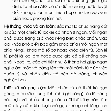
cho khu vực lễ tân, spa hoặc không gian gia
đình. Tủ nhựa ABS có ưu điểm chống nước tuyệt
đối, không bị ăn mòn, thích hợp cho khu vực ven
biển hoặc phòng tắm hơi.
Hệ thống khóa và an toàn:
Bảo mật là chức năng cốt
lõi của một chiếc tủ locker cá nhân 8 ngăn. Mỗi ngăn
phải được trang bị ổ khóa riêng biệt, chắc chắn. Các
loại khóa phổ biến bao gồm khóa chìa (mỗi ngăn một
chìa riêng), khóa mã số cơ hoặc khóa điện tử. Bản lề
tủ phải là loại âm hoặc được gia cố để chống cạy
phá. Ngoài ra, các chi tiết như lỗ thông hơi giúp ngăn
ngừa ẩm mốc và bảng tên trên mỗi cánh tủ giúp việc
quản lý và nhận diện trở nên dễ dàng, chuyên
nghiệp hơn.
Thiết kế và phụ kiện:
Một chiếc tủ có thiết kế gọn
gàng, màu sắc trung tính (như ghi sáng) sẽ dễ dàng
hòa hợp với nhiều phong cách nội thất. Tay nắm âm
hoặc tay nắm kim loại nhỏ gọn không chỉ tăng tính