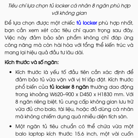
Tiêu chí lựa chọn tủ locker cá nhân 8 ngăn phù hợp
với không gian
Để lựa chọn được một chiếc
tủ locker
phù hợp nhất,
bạn cần xem xét các tiêu chí quan trọng sau đây.
Việc này đảm bảo sản phẩm không chỉ đáp ứng
công năng mà còn hài hòa với tổng thể kiến trúc và
mang lại hiệu quả đầu tư lâu dài.
Kích thước và số ngăn:
Kích thước là yếu tố đầu tiên cần xác định để
đảm bảo tủ vừa vặn với vị trí lắp đặt. Kích thước
phổ biến của
tủ locker 8 ngăn
thường dao động
trong khoảng W620–900 x D450 x H1830 mm. Với
8 ngăn riêng biệt, tủ cung cấp không gian lưu trữ
vừa đủ cho balo, tài liệu, hoặc đồ dùng cá nhân
mà không chiếm dụng quá nhiều diện tích sàn.
Một ngăn tủ tiêu chuẩn có thể chứa vừa một
balo laptop kích thước 15.6 inch, một vài cuốn