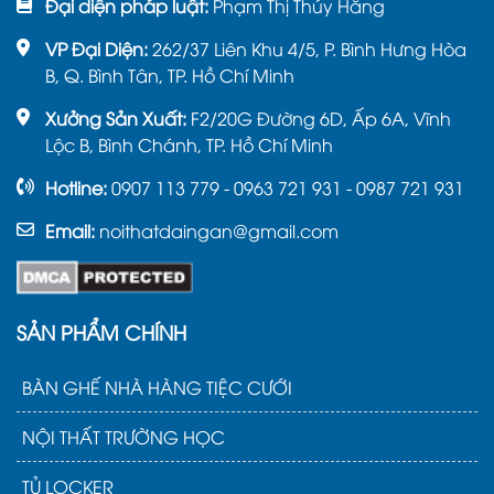
Đại diện pháp luật:
Phạm Thị Thúy Hằng
VP Đại Diện:
262/37 Liên Khu 4/5, P. Bình Hưng Hòa
B, Q. Bình Tân, TP. Hồ Chí Minh
Xưởng Sản Xuất:
F2/20G Đường 6D, Ấp 6A, Vĩnh
Lộc B, Bình Chánh, TP. Hồ Chí Minh
Hotline:
0907 113 779 - 0963 721 931 - 0987 721 931
Email:
noithatdaingan@gmail.com
SẢN PHẨM CHÍNH
BÀN GHẾ NHÀ HÀNG TIỆC CƯỚI
NỘI THẤT TRƯỜNG HỌC
TỦ LOCKER