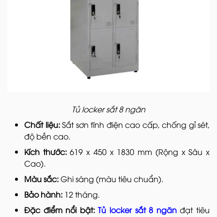
Tủ locker sắt 8 ngăn
Chất liệu:
Sắt sơn tĩnh điện cao cấp, chống gỉ sét,
độ bền cao.
Kích thước:
619 x 450 x 1830 mm (Rộng x Sâu x
Cao).
Màu sắc:
Ghi sáng (màu tiêu chuẩn).
Bảo hành:
12 tháng.
Đặc điểm nổi bật:
Tủ locker sắt 8 ngăn
đạt tiêu