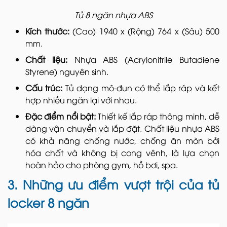
Tủ 8 ngăn nhựa ABS
Kích thước:
(Cao) 1940 x (Rộng) 764 x (Sâu) 500
mm.
Chất liệu:
Nhựa ABS (Acrylonitrile Butadiene
Styrene) nguyên sinh.
Cấu trúc:
Tủ dạng mô-đun có thể lắp ráp và kết
hợp nhiều ngăn lại với nhau.
Đặc điểm nổi bật:
Thiết kế lắp ráp thông minh, dễ
dàng vận chuyển và lắp đặt. Chất liệu nhựa ABS
có khả năng chống nước, chống ăn mòn bởi
hóa chất và không bị cong vênh, là lựa chọn
hoàn hảo cho phòng gym, hồ bơi, spa.
3. Những ưu điểm vượt trội của tủ
locker 8 ngăn