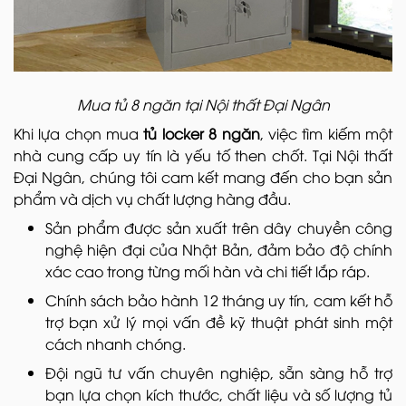
Mua tủ 8 ngăn tại Nội thất Đại Ngân
Khi lựa chọn mua
tủ locker 8 ngăn
, việc tìm kiếm một
nhà cung cấp uy tín là yếu tố then chốt. Tại Nội thất
Đại Ngân, chúng tôi cam kết mang đến cho bạn sản
phẩm và dịch vụ chất lượng hàng đầu.
Sản phẩm được sản xuất trên dây chuyền công
nghệ hiện đại của Nhật Bản, đảm bảo độ chính
xác cao trong từng mối hàn và chi tiết lắp ráp.
Chính sách bảo hành 12 tháng uy tín, cam kết hỗ
trợ bạn xử lý mọi vấn đề kỹ thuật phát sinh một
cách nhanh chóng.
Đội ngũ tư vấn chuyên nghiệp, sẵn sàng hỗ trợ
bạn lựa chọn kích thước, chất liệu và số lượng tủ