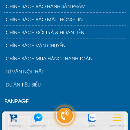
CHÍNH SÁCH BẢO HÀNH SẢN PHẨM
CHÍNH SÁCH BẢO MẬT THÔNG TIN
CHÍNH SÁCH ĐỔI TRẢ & HOÀN TIỀN
CHÍNH SÁCH VẬN CHUYỂN
CHÍNH SÁCH MUA HÀNG THANH TOÁN
TƯ VẤN NỘI THẤT
DỰ ÁN TIÊU BIỂU
FANPAGE
Giỏ hàng
Messenger
Zalo
Danh mục