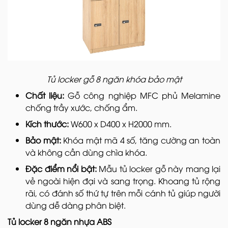
Tủ locker gỗ 8 ngăn khóa bảo mật
Chất liệu:
Gỗ công nghiệp MFC phủ Melamine
chống trầy xước, chống ẩm.
Kích thước:
W600 x D400 x H2000 mm.
Bảo mật:
Khóa mật mã 4 số, tăng cường an toàn
và không cần dùng chìa khóa.
Đặc điểm nổi bật:
Mẫu tủ locker gỗ này mang lại
vẻ ngoài hiện đại và sang trọng. Khoang tủ rộng
rãi, có đánh số thứ tự trên mỗi cánh tủ giúp người
dùng dễ dàng phân biệt.
Tủ locker 8 ngăn nhựa ABS