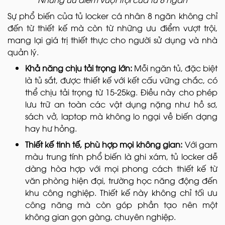
Sự phổ biến của tủ locker cá nhân 8 ngăn không chỉ
đến từ thiết kế mà còn từ những ưu điểm vượt trội,
mang lại giá trị thiết thực cho người sử dụng và nhà
quản lý.
Khả năng chịu tải trọng lớn:
Mỗi ngăn tủ, đặc biệt
là tủ sắt, được thiết kế với kết cấu vững chắc, có
thể chịu tải trọng từ 15-25kg. Điều này cho phép
lưu trữ an toàn các vật dụng nặng như hồ sơ,
sách vở, laptop mà không lo ngại về biến dạng
hay hư hỏng.
Thiết kế tinh tế, phù hợp mọi không gian:
Với gam
màu trung tính phổ biến là ghi xám, tủ locker dễ
dàng hòa hợp với mọi phong cách thiết kế từ
văn phòng hiện đại, trường học năng động đến
khu công nghiệp. Thiết kế này không chỉ tối ưu
công năng mà còn góp phần tạo nên một
không gian gọn gàng, chuyên nghiệp.