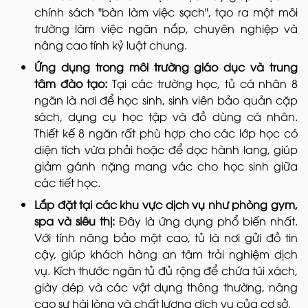
chính sách "bàn làm việc sạch", tạo ra một môi
trường làm việc ngăn nắp, chuyên nghiệp và
nâng cao tính kỷ luật chung.
Ứng dụng trong môi trường giáo dục và trung
tâm đào tạo:
Tại các trường học, tủ cá nhân 8
ngăn là nơi để học sinh, sinh viên bảo quản cặp
sách, dụng cụ học tập và đồ dùng cá nhân.
Thiết kế 8 ngăn rất phù hợp cho các lớp học có
diện tích vừa phải hoặc để dọc hành lang, giúp
giảm gánh nặng mang vác cho học sinh giữa
các tiết học.
Lắp đặt tại các khu vực dịch vụ như phòng gym,
spa và siêu thị:
Đây là ứng dụng phổ biến nhất.
Với tính năng bảo mật cao, tủ là nơi gửi đồ tin
cậy, giúp khách hàng an tâm trải nghiệm dịch
vụ. Kích thước ngăn tủ đủ rộng để chứa túi xách,
giày dép và các vật dụng thông thường, nâng
cao sự hài lòng và chất lượng dịch vụ của cơ sở.