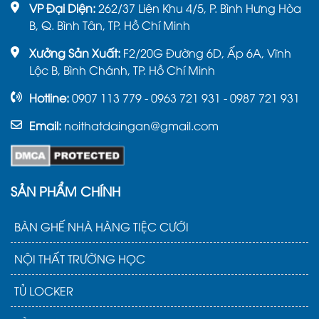
VP Đại Diện:
262/37 Liên Khu 4/5, P. Bình Hưng Hòa
B, Q. Bình Tân, TP. Hồ Chí Minh
Xưởng Sản Xuất:
F2/20G Đường 6D, Ấp 6A, Vĩnh
Lộc B, Bình Chánh, TP. Hồ Chí Minh
Hotline:
0907 113 779 - 0963 721 931 - 0987 721 931
Email:
noithatdaingan@gmail.com
SẢN PHẨM CHÍNH
BÀN GHẾ NHÀ HÀNG TIỆC CƯỚI
NỘI THẤT TRƯỜNG HỌC
TỦ LOCKER