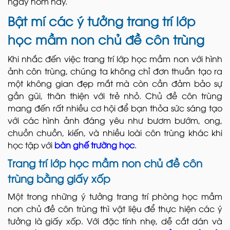
ngay hôm nay.
Bật mí các ý tưởng trang trí lớp
học mầm non chủ đề côn trùng
Khi nhắc đến việc trang trí lớp học mầm non với hình
ảnh côn trùng, chúng ta không chỉ đơn thuần tạo ra
một không gian đẹp mắt mà còn cần đảm bảo sự
gần gũi, thân thiện với trẻ nhỏ. Chủ đề côn trùng
mang đến rất nhiều cơ hội để bạn thỏa sức sáng tạo
với các hình ảnh đáng yêu như bươm bướm, ong,
chuồn chuồn, kiến, và nhiều loài côn trùng khác khi
học tập với
bàn ghế trường học
.
Trang trí lớp học mầm non chủ đề côn
trùng bằng giấy xốp
Một trong những ý tưởng trang trí phòng học mầm
non chủ đề côn trùng thì vật liệu để thực hiện các ý
tưởng là giấy xốp. Với đặc tính nhẹ, dễ cắt dán và