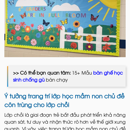
>> Có thể bạn quan tâm:
15+ Mẫu
bàn ghế học
sinh chống gù
bán chạy
Ý tưởng trang trí lớp học mầm non chủ đề
côn trùng cho lớp chồi
Lớp chồi là giai đoạn trẻ bắt đầu phát triển khả năng
quan sát, tư duy và nhận thức rõ hơn về thế giới xung
quanh. Vì vậy, việc trang trí lớp học mầm non chủ đề