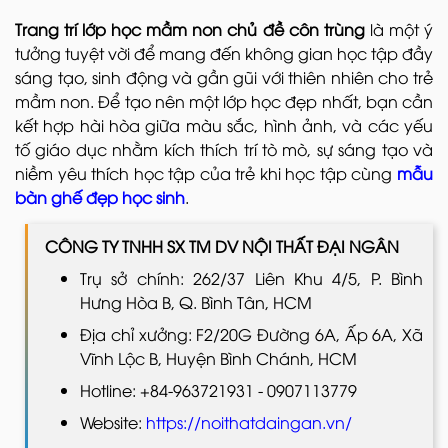
Trang trí lớp học mầm non chủ đề côn trùng
là một ý
tưởng tuyệt vời để mang đến không gian học tập đầy
sáng tạo, sinh động và gần gũi với thiên nhiên cho trẻ
mầm non. Để tạo nên một lớp học đẹp nhất, bạn cần
kết hợp hài hòa giữa màu sắc, hình ảnh, và các yếu
tố giáo dục nhằm kích thích trí tò mò, sự sáng tạo và
niềm yêu thích học tập của trẻ khi học tập cùng
mẫu
bàn ghế đẹp học sinh
.
CÔNG TY TNHH SX TM DV NỘI THẤT ĐẠI NGÂN
Trụ sở chính: 262/37 Liên Khu 4/5, P. Bình
Hưng Hòa B, Q. Bình Tân, HCM
Địa chỉ xưởng: F2/20G Đường 6A, Ấp 6A, Xã
Vĩnh Lộc B, Huyện Bình Chánh, HCM
Hotline: +84-963721931 - 0907113779
Website:
https://noithatdaingan.vn/