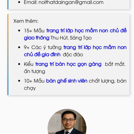
Email: noithatdaingan@gmail.com
Xem thêm:
15+ Mẫu
trang trí lớp học mầm non chủ đề
giao thông
Thu Hút, Sáng Tạo
9+ Các ý tưởng
trang trí lớp học mầm non
chủ đề gia đình
độc đáo
Kiểu
trang trí bàn học gọn gàng
bắt mắt,
ấn tượng
10+ Mẫu
bàn ghế sinh viên
chất lượng, bán
chạy