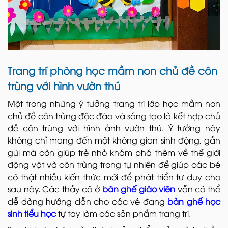
Trang trí phòng học mầm non chủ đề côn
trùng với hình vườn thú
Một trong những ý tưởng trang trí lớp học mầm non
chủ đề côn trùng độc đáo và sáng tạo là kết hợp chủ
đề côn trùng với hình ảnh vườn thú. Ý tưởng này
không chỉ mang đến một không gian sinh động, gần
gũi mà còn giúp trẻ nhỏ khám phá thêm về thế giới
động vật và côn trùng trong tự nhiên để giúp các bé
có thật nhiều kiến thức mới để phát triển tư duy cho
sau này. Các thầy cô ở
bàn ghế giáo viên
vẫn có thể
dễ dàng hướng dẫn cho các vé đang
bàn ghế học
sinh tiểu học
tự tay làm các sản phẩm trang trí.