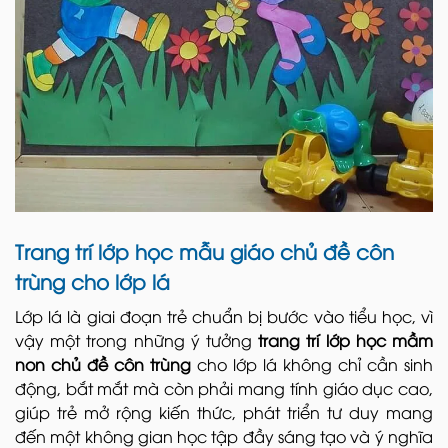
Trang trí lớp học mẫu giáo chủ đề côn
trùng cho lớp lá
Lớp lá là giai đoạn trẻ chuẩn bị bước vào tiểu học, vì
vậy một trong những ý tưởng
trang trí lớp học mầm
non chủ đề côn trùng
cho lớp lá không chỉ cần sinh
động, bắt mắt mà còn phải mang tính giáo dục cao,
giúp trẻ mở rộng kiến thức, phát triển tư duy mang
đến một không gian học tập đầy sáng tạo và ý nghĩa