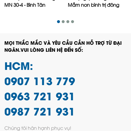
MN 30-4 - Bình Tân
Mầm non bình trị đông
MỌI THẮC MẮC VÀ YÊU CẦU CẦN HỖ TRỢ TỪ ĐẠI
NGÂN.VUI LÒNG LIÊN HỆ ĐẾN SỐ:
HCM:
0907 113 779
0963 721 931
0987 721 931
Chúng tôi hân hạnh phục vụ!