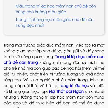
Mẫu trang trí lớp học mầm non chủ đề côn
trùng cho trường mẫu giáo
Trang trí phòng học mẫu giáo chủ đề côn
trùng đẹp nhất
Trong môi trường giáo dục mầm non, việc tạo ra một
không gian học tập sinh động, gần gũi và đầy sáng
tạo là vô cùng quan trọng.
Trang trí lớp học mầm non
chủ đề côn trùng
không chỉ mang đến sự thích thú
cho trẻ nhỏ mà còn giúp các bé học hỏi thêm về thế
giới tự nhiên, phát triển trí tưởng tượng và khả năng
sáng tạo. Với kinh nghiệm nhiều năm trong lĩnh vực
cung cấp nội thất và hỗ trợ
trang trí lớp học
và thiết
kế không gian học tập,
Nội Thất Đại Ngân
xin chia sẻ
những ý tưởng trang trí lớp học mầm non côn trùng
độc đáo và dễ thực hiện để bạn có thể áp dụng