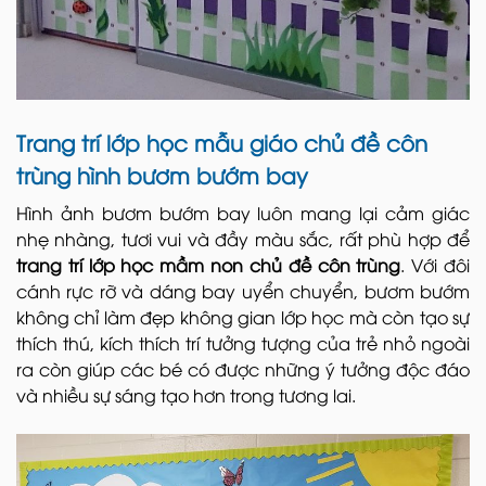
Trang trí lớp học mẫu giáo chủ đề côn
trùng hình bươm bướm bay
Hình ảnh bươm bướm bay luôn mang lại cảm giác
nhẹ nhàng, tươi vui và đầy màu sắc, rất phù hợp để
trang trí lớp học mầm non chủ đề côn trùng
. Với đôi
cánh rực rỡ và dáng bay uyển chuyển, bươm bướm
không chỉ làm đẹp không gian lớp học mà còn tạo sự
thích thú, kích thích trí tưởng tượng của trẻ nhỏ ngoài
ra còn giúp các bé có được những ý tưởng độc đáo
và nhiều sự sáng tạo hơn trong tương lai.