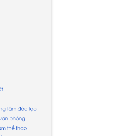
ất
rung tâm đào tạo
 văn phòng
âm thể thao