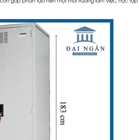
 còn góp phần tạo nên một môi trường làm việc, học tập