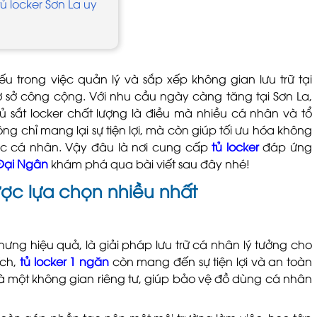
ủ locker Sơn La uy
u trong việc quản lý và sắp xếp không gian lưu trữ tại
 sở công cộng. Với nhu cầu ngày càng tăng tại Sơn La,
tủ sắt locker chất lượng là điều mà nhiều cá nhân và tổ
ng chỉ mang lại sự tiện lợi, mà còn giúp tối ưu hóa không
ạc cá nhân. Vậy đâu là nơi cung cấp
tủ locker
đáp ứng
 Đại Ngân
khám phá qua bài viết sau đây nhé!
ợc lựa chọn nhiều nhất
nhưng hiệu quả, là giải pháp lưu trữ cá nhân lý tưởng cho
ích,
tủ locker 1 ngăn
còn mang đến sự tiện lợi và an toàn
à một không gian riêng tư, giúp bảo vệ đồ dùng cá nhân