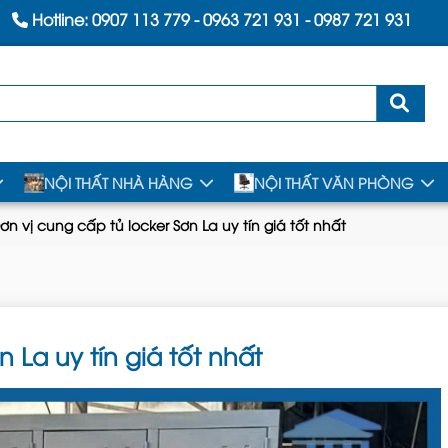
Hotline:
0907 113 779
-
0963 721 931
-
0987 721 931
NỘI THẤT NHÀ HÀNG
NỘI THẤT VĂN PHÒNG
ơn vị cung cấp tủ locker Sơn La uy tín giá tốt nhất
 La uy tín giá tốt nhất