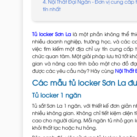
4. Nội Thất Đại Ngân - Đơn vị cung cấp t
tín nhất
Tủ locker Sơn La
là một phần không thể thiế
nhiều doanh nghiệp, trường học, và các cơ
việc tìm kiếm một địa chỉ uy tín cung cấp 
chức quan tâm. Một giải pháp lưu trữ tốt khô
gian và nâng cao tính bảo mật cho đồ đ
được các yêu cầu này? Hãy cùng
Nội Thất
Các mẫu tủ locker Sơn La đư
Tủ locker 1 ngăn
Tủ sắt Sơn La 1 ngăn, với thiết kế đơn giản 
nhiều không gian. Không chỉ tiết kiệm diện t
cao cho người dùng. Mỗi ngăn tủ nhỏ gọn l
khỏi thất lạc hoặc hư hỏng.