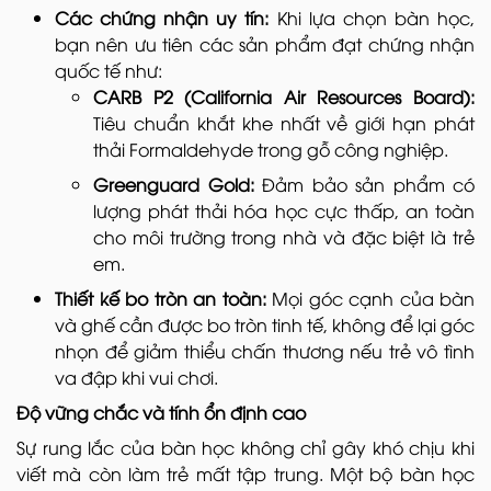
Các chứng nhận uy tín:
Khi lựa chọn bàn học,
bạn nên ưu tiên các sản phẩm đạt chứng nhận
quốc tế như:
CARB P2 (California Air Resources Board):
Tiêu chuẩn khắt khe nhất về giới hạn phát
thải Formaldehyde trong gỗ công nghiệp.
Greenguard Gold:
Đảm bảo sản phẩm có
lượng phát thải hóa học cực thấp, an toàn
cho môi trường trong nhà và đặc biệt là trẻ
em.
Thiết kế bo tròn an toàn:
Mọi góc cạnh của bàn
và ghế cần được bo tròn tinh tế, không để lại góc
nhọn để giảm thiểu chấn thương nếu trẻ vô tình
va đập khi vui chơi.
Độ vững chắc và tính ổn định cao
Sự rung lắc của bàn học không chỉ gây khó chịu khi
viết mà còn làm trẻ mất tập trung. Một bộ bàn học