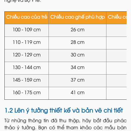
Chiều cao của trẻ
Chiều cao ghế phù hợp
Chiều ca
100 - 109 cm
26 cm
110 - 119 cm
28 cm
120 - 129 cm
30 cm
130 - 144 cm
34 cm
145 - 159 cm
37 cm
160 - 175 cm
41 cm
1.2 Lên ý tưởng thiết kế và bản vẽ chi tiết
Từ những thông tin đã thu thập, hãy bắt đầu phác
thảo ý tưởng. Bạn có thể tham khảo các mẫu bàn