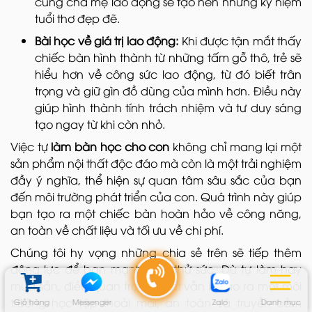
cùng cha mẹ lao động sẽ tạo nên những kỷ niệm
tuổi thơ đẹp đẽ.
Bài học về giá trị lao động:
Khi được tận mắt thấy
chiếc bàn hình thành từ những tấm gỗ thô, trẻ sẽ
hiểu hơn về công sức lao động, từ đó biết trân
trọng và giữ gìn đồ dùng của mình hơn. Điều này
giúp hình thành tính trách nhiệm và tư duy sáng
tạo ngay từ khi còn nhỏ.
Việc tự
làm bàn học cho con
không chỉ mang lại một
sản phẩm nội thất độc đáo mà còn là một trải nghiệm
đầy ý nghĩa, thể hiện sự quan tâm sâu sắc của bạn
đến môi trường phát triển của con. Quá trình này giúp
bạn tạo ra một chiếc bàn hoàn hảo về công năng,
an toàn về chất liệu và tối ưu về chi phí.
Chúng tôi hy vọng những chia sẻ trên sẽ tiếp thêm
động lực để bạn mạnh dạn thử sức. Dù tự làm hay
mua sẵn, điều quan trọng nhất vẫn là tạo ra một môi
trường học tập thoải mái, an toàn và truyền cảm
Giỏ hàng
Messenger
Zalo
Danh mục