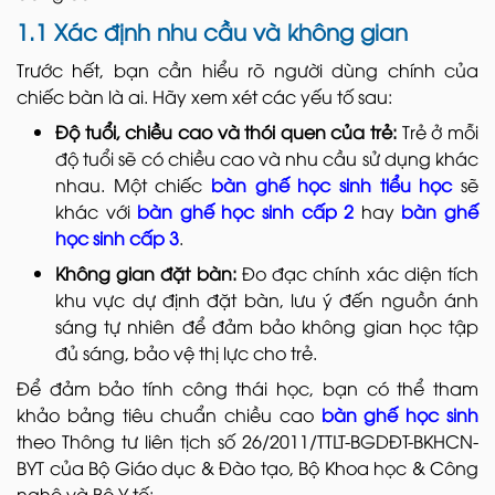
1.1 Xác định nhu cầu và không gian
Trước hết, bạn cần hiểu rõ người dùng chính của
chiếc bàn là ai. Hãy xem xét các yếu tố sau:
Độ tuổi, chiều cao và thói quen của trẻ:
Trẻ ở mỗi
độ tuổi sẽ có chiều cao và nhu cầu sử dụng khác
nhau. Một chiếc
bàn ghế học sinh tiểu học
sẽ
khác với
bàn ghế học sinh cấp 2
hay
bàn ghế
học sinh cấp 3
.
Không gian đặt bàn:
Đo đạc chính xác diện tích
khu vực dự định đặt bàn, lưu ý đến nguồn ánh
sáng tự nhiên để đảm bảo không gian học tập
đủ sáng, bảo vệ thị lực cho trẻ.
Để đảm bảo tính công thái học, bạn có thể tham
khảo bảng tiêu chuẩn chiều cao
bàn ghế học sinh
theo Thông tư liên tịch số 26/2011/TTLT-BGDĐT-BKHCN-
BYT của Bộ Giáo dục & Đào tạo, Bộ Khoa học & Công
nghệ và Bộ Y tế: