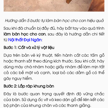
Hướng dẫn 5 bước tự làm bàn học cho con hiệu quả
Sau khi đã chuẩn bị đầy đủ, hãy bắt tay vào quá trình
làm bàn học cho con
, sau đây là hướng dẫn chi tiết
từ
Nội thất Đại Ngân
:
Bước 1: Cắt và xử lý vật liệu
Dựa trên bản vẽ kỹ thuật, tiến hành cắt các tấm gỗ
hoặc thanh sắt theo đúng kích thước. Sau khi cắt, hãy
dùng máy chà nhám hoặc giấy nhám để làm mịn tất
cả các bề mặt và cạnh, loại bỏ các dằm gỗ có thể
gây nguy hiểm.
Bước 2: Lắp ráp khung bàn
Đây là bước quan trọng quyết định độ vững chắc
của bàn. Sử dụng ốc vít và keo dán gỗ để liên kết các
bộ phận của khung chân và các thanh giằng.