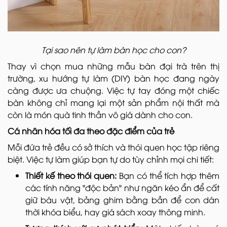
Tại sao nên tự làm bàn học cho con?
Thay vì chọn mua những mẫu bàn đại trà trên thị
trường, xu hướng tự làm (DIY) bàn học đang ngày
càng được ưa chuộng. Việc tự tay đóng một chiếc
bàn không chỉ mang lại một sản phẩm nội thất mà
còn là món quà tinh thần vô giá dành cho con.
Cá nhân hóa tối đa theo đặc điểm của trẻ
Mỗi đứa trẻ đều có sở thích và thói quen học tập riêng
biệt. Việc tự làm giúp bạn tự do tùy chỉnh mọi chi tiết:
Thiết kế theo thói quen:
Bạn có thể tích hợp thêm
các tính năng "độc bản" như ngăn kéo ẩn để cất
giữ báu vật, bảng ghim bằng bần để con dán
thời khóa biểu, hay giá sách xoay thông minh.