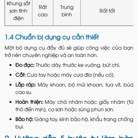
Khung sắt
Rất
Trung
sơn tĩnh
Rất tốt
cao
bình
điện
1.4 Chuẩn bị dụng cụ cần thiết
Một bộ dụng cụ đầy đủ sẽ giúp công việc của bạn
trở nên chuyên nghiệp và an toàn hơn.
Đo đạc:
Thước dây, thước ke vuông, bút chì.
Cắt:
Cưa tay hoặc máy cưa đĩa (nếu có).
Lắp ráp:
Máy khoan, bộ mũi khoan, tua vít, búa
cao su.
Hoàn thiện:
Máy chà nhám hoặc giấy nhám (từ
thô đến mịn), cọ sơn hoặc súng phun sơn.
Bảo hộ:
Găng tay, kính bảo hộ, khẩu trang chống
bụi.
2. Hướng dẫn 5 bước tự làm bàn