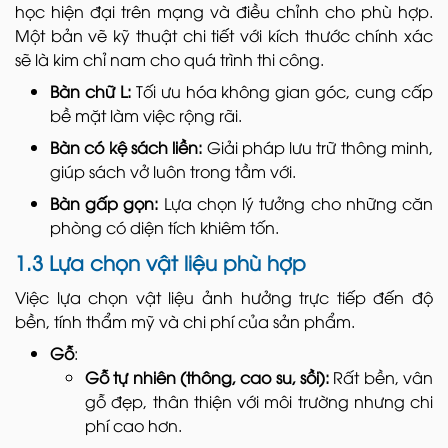
học hiện đại trên mạng và điều chỉnh cho phù hợp.
Một bản vẽ kỹ thuật chi tiết với kích thước chính xác
sẽ là kim chỉ nam cho quá trình thi công.
Bàn chữ L:
Tối ưu hóa không gian góc, cung cấp
bề mặt làm việc rộng rãi.
Bàn có kệ sách liền:
Giải pháp lưu trữ thông minh,
giúp sách vở luôn trong tầm với.
Bàn gấp gọn:
Lựa chọn lý tưởng cho những căn
phòng có diện tích khiêm tốn.
1.3 Lựa chọn vật liệu phù hợp
Việc lựa chọn vật liệu ảnh hưởng trực tiếp đến độ
bền, tính thẩm mỹ và chi phí của sản phẩm.
Gỗ
:
Gỗ tự nhiên (thông, cao su, sồi):
Rất bền, vân
gỗ đẹp, thân thiện với môi trường nhưng chi
phí cao hơn.