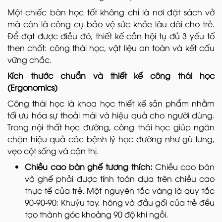
Một chiếc bàn học tốt không chỉ là nơi đặt sách vở
mà còn là công cụ bảo vệ sức khỏe lâu dài cho trẻ.
Để đạt được điều đó, thiết kế cần hội tụ đủ 3 yếu tố
then chốt: công thái học, vật liệu an toàn và kết cấu
vững chắc.
Kích thước chuẩn và thiết kế công thái học
(Ergonomics)
Công thái học là khoa học thiết kế sản phẩm nhằm
tối ưu hóa sự thoải mái và hiệu quả cho người dùng.
Trong nội thất học đường, công thái học giúp ngăn
chặn hiệu quả các bệnh lý học đường như gù lưng,
vẹo cột sống và cận thị.
Chiều cao bàn ghế tương thích:
Chiều cao bàn
và ghế phải được tính toán dựa trên chiều cao
thực tế của trẻ. Một nguyên tắc vàng là quy tắc
90-90-90: Khuỷu tay, hông và đầu gối của trẻ đều
tạo thành góc khoảng 90 độ khi ngồi.