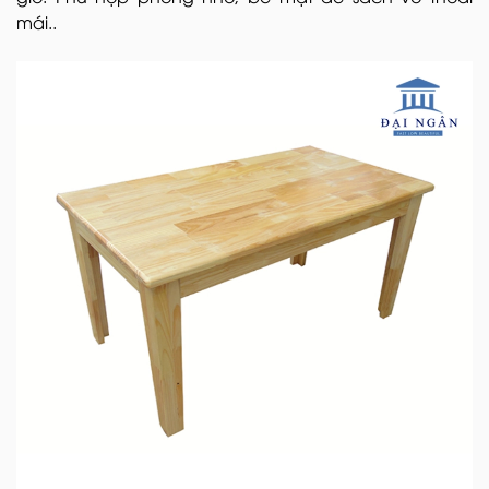
mái..