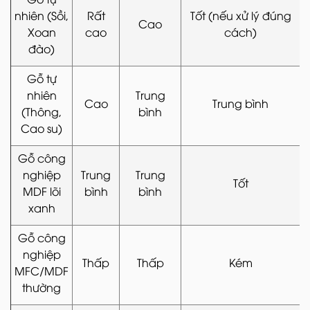
nhiên (Sồi,
Rất
Tốt (nếu xử lý đúng
Cao
Xoan
cao
cách)
đào)
Gỗ tự
nhiên
Trung
Cao
Trung bình
(Thông,
bình
Cao su)
Gỗ công
nghiệp
Trung
Trung
Tốt
MDF lõi
bình
bình
xanh
Gỗ công
nghiệp
Thấp
Thấp
Kém
MFC/MDF
thường