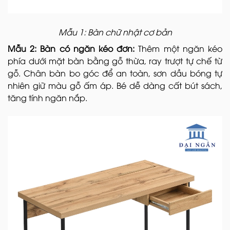
Mẫu 1: Bàn chữ nhật cơ bản
Mẫu 2: Bàn có ngăn kéo đơn:
Thêm một ngăn kéo
phía dưới mặt bàn bằng gỗ thừa, ray trượt tự chế từ
gỗ. Chân bàn bo góc để an toàn, sơn dầu bóng tự
nhiên giữ màu gỗ ấm áp. Bé dễ dàng cất bút sách,
tăng tính ngăn nắp.