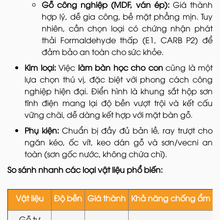
Gỗ công nghiệp (MDF, ván ép):
Giá thành
hợp lý, dễ gia công, bề mặt phẳng mịn. Tuy
nhiên, cần chọn loại có chứng nhận phát
thải Formaldehyde thấp (E1, CARB P2) để
đảm bảo an toàn cho sức khỏe.
Kim loại:
Việc
làm bàn học cho con
cũng là một
lựa chọn thú vị, đặc biệt với phong cách công
nghiệp hiện đại. Điển hình là khung sắt hộp sơn
tĩnh điện mang lại độ bền vượt trội và kết cấu
vững chãi, dễ dàng kết hợp với mặt bàn gỗ.
Phụ kiện:
Chuẩn bị đầy đủ bản lề, ray trượt cho
ngăn kéo, ốc vít, keo dán gỗ và sơn/vecni an
toàn (sơn gốc nước, không chứa chì).
So sánh nhanh các loại vật liệu phổ biến:
Vật liệu
Độ bền
Giá thành
Khả năng chống ẩm
Gỗ tự