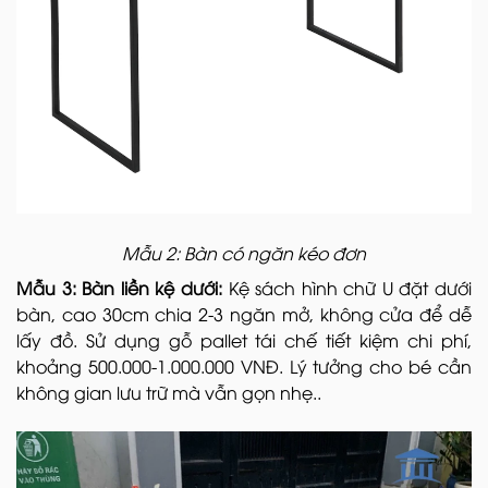
Mẫu 2: Bàn có ngăn kéo đơn
Mẫu 3: Bàn liền kệ dưới:
Kệ sách hình chữ U đặt dưới
bàn, cao 30cm chia 2-3 ngăn mở, không cửa để dễ
lấy đồ. Sử dụng gỗ pallet tái chế tiết kiệm chi phí,
khoảng 500.000-1.000.000 VNĐ. Lý tưởng cho bé cần
không gian lưu trữ mà vẫn gọn nhẹ..