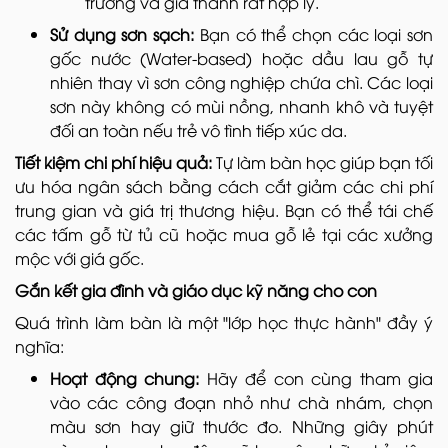
trường và giá thành rất hợp lý.
Sử dụng sơn sạch:
Bạn có thể chọn các loại sơn
gốc nước (Water-based) hoặc dầu lau gỗ tự
nhiên thay vì sơn công nghiệp chứa chì. Các loại
sơn này không có mùi nồng, nhanh khô và tuyệt
đối an toàn nếu trẻ vô tình tiếp xúc da.
Tiết kiệm chi phí hiệu quả:
Tự làm bàn học giúp bạn tối
ưu hóa ngân sách bằng cách cắt giảm các chi phí
trung gian và giá trị thương hiệu. Bạn có thể tái chế
các tấm gỗ từ tủ cũ hoặc mua gỗ lẻ tại các xưởng
mộc với giá gốc.
Gắn kết gia đình và giáo dục kỹ năng cho con
Quá trình làm bàn là một "lớp học thực hành" đầy ý
nghĩa:
Hoạt động chung:
Hãy để con cùng tham gia
vào các công đoạn nhỏ như chà nhám, chọn
màu sơn hay giữ thước đo. Những giây phút