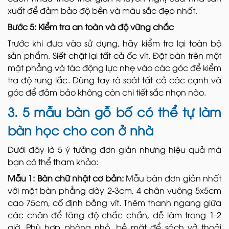
xuất để đảm bảo độ bền và màu sắc đẹp nhất.
Bước 5: Kiểm tra an toàn và độ vững chắc
Trước khi đưa vào sử dụng, hãy kiểm tra lại toàn bộ
sản phẩm. Siết chặt lại tất cả ốc vít. Đặt bàn trên một
mặt phẳng và tác động lực nhẹ vào các góc để kiểm
tra độ rung lắc. Dùng tay rà soát tất cả các cạnh và
góc để đảm bảo không còn chi tiết sắc nhọn nào.
3. 5 mẫu bàn gỗ bố có thể tự làm
bàn học cho con ở nhà
Dưới đây là 5 ý tưởng đơn giản nhưng hiệu quả mà
bạn có thể tham khảo:
Mẫu 1: Bàn chữ nhật cơ bản:
Mẫu bàn đơn giản nhất
với mặt bàn phẳng dày 2-3cm, 4 chân vuông 5x5cm
cao 75cm, cố định bằng vít. Thêm thanh ngang giữa
các chân để tăng độ chắc chắn, dễ làm trong 1-2
giờ. Phù hợp phòng nhỏ, bề mặt để sách vở thoải