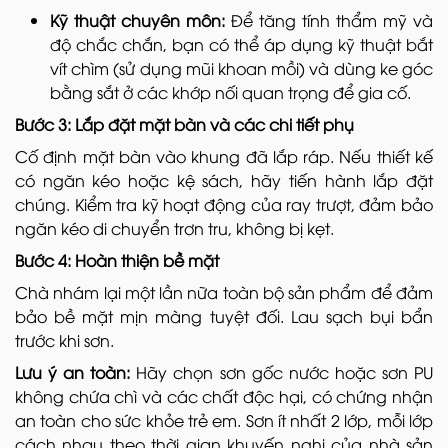
Kỹ thuật chuyên môn:
Để tăng tính thẩm mỹ và
độ chắc chắn, bạn có thể áp dụng kỹ thuật bắt
vít chìm (sử dụng mũi khoan mồi) và dùng ke góc
bằng sắt ở các khớp nối quan trọng để gia cố.
Bước 3: Lắp đặt mặt bàn và các chi tiết phụ
Cố định mặt bàn vào khung đã lắp ráp. Nếu thiết kế
có ngăn kéo hoặc kệ sách, hãy tiến hành lắp đặt
chúng. Kiểm tra kỹ hoạt động của ray trượt, đảm bảo
ngăn kéo di chuyển trơn tru, không bị kẹt.
Bước 4: Hoàn thiện bề mặt
Chà nhám lại một lần nữa toàn bộ sản phẩm để đảm
bảo bề mặt mịn màng tuyệt đối. Lau sạch bụi bẩn
trước khi sơn.
Lưu ý an toàn:
Hãy chọn sơn gốc nước hoặc sơn PU
không chứa chì và các chất độc hại, có chứng nhận
an toàn cho sức khỏe trẻ em. Sơn ít nhất 2 lớp, mỗi lớp
cách nhau theo thời gian khuyến nghị của nhà sản