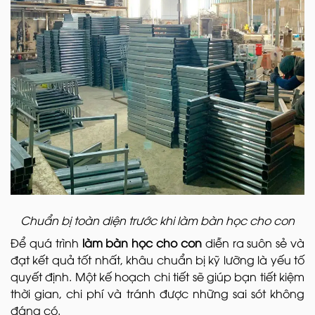
Chuẩn bị toàn diện trước khi làm bàn học cho con
Để quá trình
làm bàn học cho con
diễn ra suôn sẻ và
đạt kết quả tốt nhất, khâu chuẩn bị kỹ lưỡng là yếu tố
quyết định. Một kế hoạch chi tiết sẽ giúp bạn tiết kiệm
thời gian, chi phí và tránh được những sai sót không
đáng có.