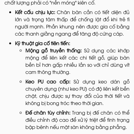
chất lượng phải có "nền móng" kiên cố.
Kết cấu chịu lực:
Chân bàn cần có tiết diện đủ
lớn và trọng tâm thấp để chống lật đổ khi trẻ tì
người mạnh. Phần khung nên được gia cố bằng
các thanh giằng ngang để tăng độ cứng cáp.
Kỹ thuật gia cố tiên tiến:
Mộng gỗ truyền thống:
Sử dụng các khớp
mộng để liên kết các chi tiết gỗ, giúp bàn
bền bỉ hơn gấp nhiều lần so với chỉ dùng vít
cam thông thường.
Keo PU cao cấp:
Sử dụng keo dán gỗ
chuyên dụng (như keo PU) có độ liên kết bền
chặt, chịu được sự thay đổi của thời tiết và
không bị bong tróc theo thời gian.
Đế chân tùy chỉnh:
Trang bị đế chân có thể
điều chỉnh độ cao để xử lý triệt để tình trạng
bập bênh nếu mặt sàn không bằng phẳng.