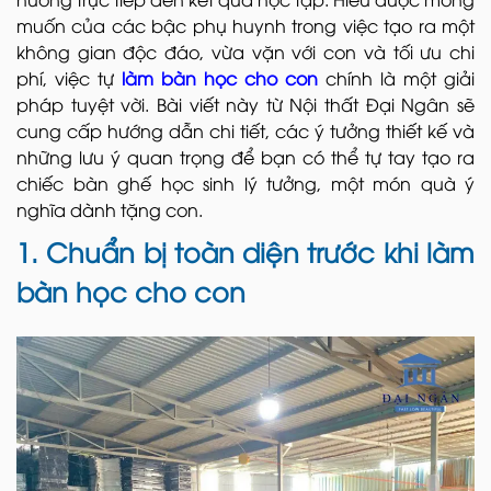
muốn của các bậc phụ huynh trong việc tạo ra một
không gian độc đáo, vừa vặn với con và tối ưu chi
phí, việc tự
làm bàn học cho con
chính là một giải
pháp tuyệt vời. Bài viết này từ Nội thất Đại Ngân sẽ
cung cấp hướng dẫn chi tiết, các ý tưởng thiết kế và
những lưu ý quan trọng để bạn có thể tự tay tạo ra
chiếc bàn ghế học sinh lý tưởng, một món quà ý
nghĩa dành tặng con.
1. Chuẩn bị toàn diện trước khi làm
bàn học cho con