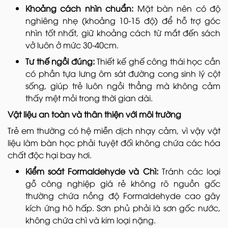
Khoảng cách nhìn chuẩn:
Mặt bàn nên có độ
nghiêng nhẹ (khoảng 10-15 độ) để hỗ trợ góc
nhìn tốt nhất, giữ khoảng cách từ mắt đến sách
vở luôn ở mức 30-40cm.
Tư thế ngồi đúng:
Thiết kế ghế công thái học cần
có phần tựa lưng ôm sát đường cong sinh lý cột
sống, giúp trẻ luôn ngồi thẳng mà không cảm
thấy mệt mỏi trong thời gian dài.
Vật liệu an toàn và thân thiện với môi trường
Trẻ em thường có hệ miễn dịch nhạy cảm, vì vậy vật
liệu làm bàn học phải tuyệt đối không chứa các hóa
chất độc hại bay hơi.
Kiểm soát Formaldehyde và Chì:
Tránh các loại
gỗ công nghiệp giá rẻ không rõ nguồn gốc
thường chứa nồng độ Formaldehyde cao gây
kích ứng hô hấp. Sơn phủ phải là sơn gốc nước,
không chứa chì và kim loại nặng.