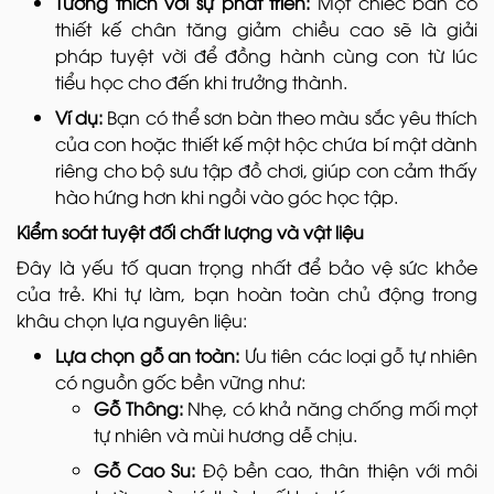
Tương thích với sự phát triển:
Một chiếc bàn có
thiết kế chân tăng giảm chiều cao sẽ là giải
pháp tuyệt vời để đồng hành cùng con từ lúc
tiểu học cho đến khi trưởng thành.
Ví dụ:
Bạn có thể sơn bàn theo màu sắc yêu thích
của con hoặc thiết kế một hộc chứa bí mật dành
riêng cho bộ sưu tập đồ chơi, giúp con cảm thấy
hào hứng hơn khi ngồi vào góc học tập.
Kiểm soát tuyệt đối chất lượng và vật liệu
Đây là yếu tố quan trọng nhất để bảo vệ sức khỏe
của trẻ. Khi tự làm, bạn hoàn toàn chủ động trong
khâu chọn lựa nguyên liệu:
Lựa chọn gỗ an toàn:
Ưu tiên các loại gỗ tự nhiên
có nguồn gốc bền vững như:
Gỗ Thông:
Nhẹ, có khả năng chống mối mọt
tự nhiên và mùi hương dễ chịu.
Gỗ Cao Su:
Độ bền cao, thân thiện với môi