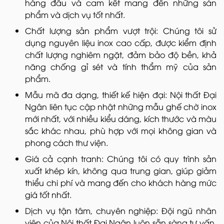
hàng đầu và cam kết mang đến những sản
phẩm và dịch vụ tốt nhất.
Chất lượng sản phẩm vượt trội: Chúng tôi sử
dụng nguyên liệu inox cao cấp, được kiểm định
chất lượng nghiêm ngặt, đảm bảo độ bền, khả
năng chống gỉ sét và tính thẩm mỹ của sản
phẩm.
Mẫu mã đa dạng, thiết kế hiện đại: Nội thất Đại
Ngân liên tục cập nhật những mẫu ghế chờ inox
mới nhất, với nhiều kiểu dáng, kích thước và màu
sắc khác nhau, phù hợp với mọi không gian và
phong cách thư viện.
Giá cả cạnh tranh: Chúng tôi có quy trình sản
xuất khép kín, không qua trung gian, giúp giảm
thiểu chi phí và mang đến cho khách hàng mức
giá tốt nhất.
Dịch vụ tận tâm, chuyên nghiệp: Đội ngũ nhân
viên của Nội thất Đại Ngân luôn sẵn sàng tư vấn,