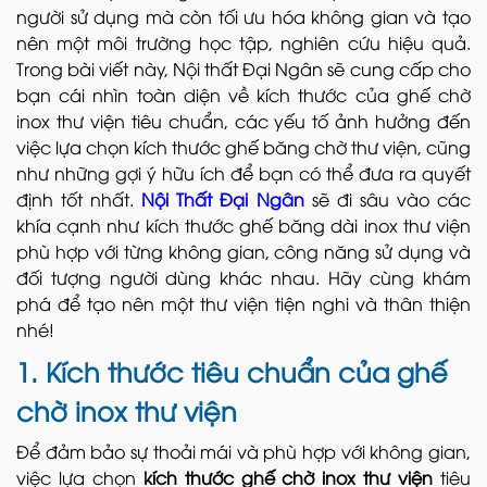
người sử dụng mà còn tối ưu hóa không gian và tạo
nên một môi trường học tập, nghiên cứu hiệu quả.
Trong bài viết này, Nội thất Đại Ngân sẽ cung cấp cho
bạn cái nhìn toàn diện về kích thước của ghế chờ
inox thư viện tiêu chuẩn, các yếu tố ảnh hưởng đến
việc lựa chọn kích thước ghế băng chờ thư viện, cũng
như những gợi ý hữu ích để bạn có thể đưa ra quyết
định tốt nhất.
Nội Thất Đại Ngân
sẽ đi sâu vào các
khía cạnh như kích thước ghế băng dài inox thư viện
phù hợp với từng không gian, công năng sử dụng và
đối tượng người dùng khác nhau. Hãy cùng khám
phá để tạo nên một thư viện tiện nghi và thân thiện
nhé!
1. Kích thước tiêu chuẩn của ghế
chờ inox thư viện
Để đảm bảo sự thoải mái và phù hợp với không gian,
việc lựa chọn
kích thước ghế chờ inox thư viện
tiêu