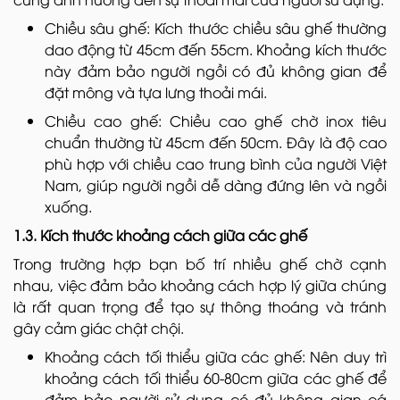
Chiều sâu ghế: Kích thước chiều sâu ghế thường
dao động từ 45cm đến 55cm. Khoảng kích thước
này đảm bảo người ngồi có đủ không gian để
đặt mông và tựa lưng thoải mái.
Chiều cao ghế: Chiều cao ghế chờ inox tiêu
chuẩn thường từ 45cm đến 50cm. Đây là độ cao
phù hợp với chiều cao trung bình của người Việt
Nam, giúp người ngồi dễ dàng đứng lên và ngồi
xuống.
1.3. Kích thước khoảng cách giữa các ghế
Trong trường hợp bạn bố trí nhiều ghế chờ cạnh
nhau, việc đảm bảo khoảng cách hợp lý giữa chúng
là rất quan trọng để tạo sự thông thoáng và tránh
gây cảm giác chật chội.
Khoảng cách tối thiểu giữa các ghế: Nên duy trì
khoảng cách tối thiểu 60-80cm giữa các ghế để
đảm bảo người sử dụng có đủ không gian cá