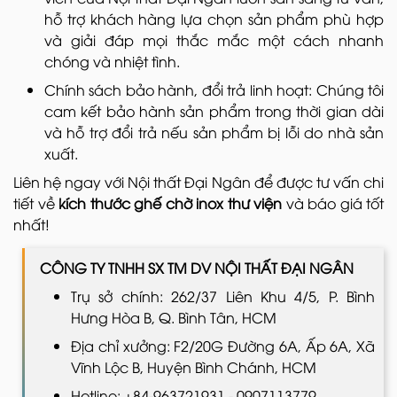
hỗ trợ khách hàng lựa chọn sản phẩm phù hợp
và giải đáp mọi thắc mắc một cách nhanh
chóng và nhiệt tình.
Chính sách bảo hành, đổi trả linh hoạt: Chúng tôi
cam kết bảo hành sản phẩm trong thời gian dài
và hỗ trợ đổi trả nếu sản phẩm bị lỗi do nhà sản
xuất.
Liên hệ ngay với Nội thất Đại Ngân để được tư vấn chi
tiết về
kích thước ghế chờ inox thư viện
và báo giá tốt
nhất!
CÔNG TY TNHH SX TM DV NỘI THẤT ĐẠI NGÂN
Trụ sở chính: 262/37 Liên Khu 4/5, P. Bình
Hưng Hòa B, Q. Bình Tân, HCM
Địa chỉ xưởng: F2/20G Đường 6A, Ấp 6A, Xã
Vĩnh Lộc B, Huyện Bình Chánh, HCM
Hotline: +84-963721931 - 0907113779