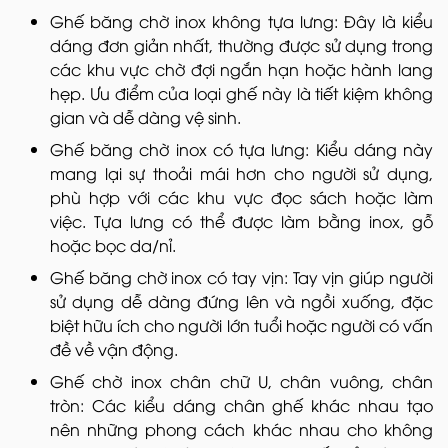
Ghế băng chờ inox không tựa lưng: Đây là kiểu
dáng đơn giản nhất, thường được sử dụng trong
các khu vực chờ đợi ngắn hạn hoặc hành lang
hẹp. Ưu điểm của loại ghế này là tiết kiệm không
gian và dễ dàng vệ sinh.
Ghế băng chờ inox có tựa lưng: Kiểu dáng này
mang lại sự thoải mái hơn cho người sử dụng,
phù hợp với các khu vực đọc sách hoặc làm
việc. Tựa lưng có thể được làm bằng inox, gỗ
hoặc bọc da/nỉ.
Ghế băng chờ inox có tay vịn: Tay vịn giúp người
sử dụng dễ dàng đứng lên và ngồi xuống, đặc
biệt hữu ích cho người lớn tuổi hoặc người có vấn
đề về vận động.
Ghế chờ inox chân chữ U, chân vuông, chân
tròn: Các kiểu dáng chân ghế khác nhau tạo
nên những phong cách khác nhau cho không