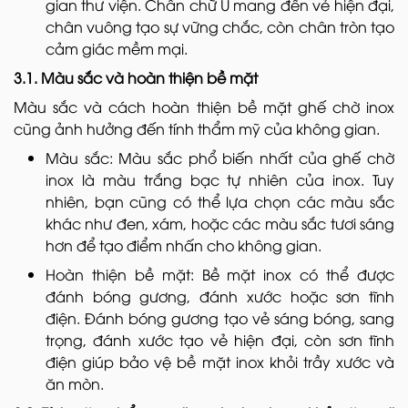
gian thư viện. Chân chữ U mang đến vẻ hiện đại,
chân vuông tạo sự vững chắc, còn chân tròn tạo
cảm giác mềm mại.
3.1. Màu sắc và hoàn thiện bề mặt
Màu sắc và cách hoàn thiện bề mặt ghế chờ inox
cũng ảnh hưởng đến tính thẩm mỹ của không gian.
Màu sắc: Màu sắc phổ biến nhất của ghế chờ
inox là màu trắng bạc tự nhiên của inox. Tuy
nhiên, bạn cũng có thể lựa chọn các màu sắc
khác như đen, xám, hoặc các màu sắc tươi sáng
hơn để tạo điểm nhấn cho không gian.
Hoàn thiện bề mặt: Bề mặt inox có thể được
đánh bóng gương, đánh xước hoặc sơn tĩnh
điện. Đánh bóng gương tạo vẻ sáng bóng, sang
trọng, đánh xước tạo vẻ hiện đại, còn sơn tĩnh
điện giúp bảo vệ bề mặt inox khỏi trầy xước và
ăn mòn.