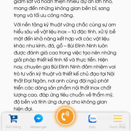
giám sát và hoàn thiện nhiều dự án lớn nhỏ,
mang đến những không gian bền bỉ, sang
trọng và tối ưu công năng.
Với nền tảng kỹ thuật vững chắc cùng sự am
hiểu sâu về vật liệu inox – từ đặc tính, xử lý bề
mặt đến khả năng kết hợp với các vật liệu
khác như kính, đá, gỗ – Bùi Đình Ninh luôn
được đánh giá cao trong việc tạo nên những
giải pháp thiết kế tinh tế và thực tiễn. Hiện
nay, chuyên gia Bùi Đình Ninh đảm nhiệm vai
trò tư vấn kỹ thuật và thiết kế chủ đạo tại Nội
thất Đại Ngân, nơi anh cùng đội ngũ phát
triển các dòng sản phẩm nội thất inox chất
lượng cao, đáp ứng tiêu chuẩn về thẩm mỹ,
độ bền và tính ứng dụng cho không gian
hiện đại.
Bùi Đình Ninh
Giỏ hàng
Messenger
Zalo
Danh mục