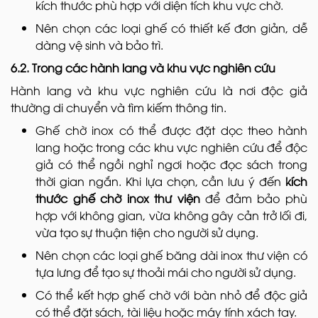
kích thước phù hợp với diện tích khu vực chờ.
Nên chọn các loại ghế có thiết kế đơn giản, dễ
dàng vệ sinh và bảo trì.
6.2. Trong các hành lang và khu vực nghiên cứu
Hành lang và khu vực nghiên cứu là nơi độc giả
thường di chuyển và tìm kiếm thông tin.
Ghế chờ inox có thể được đặt dọc theo hành
lang hoặc trong các khu vực nghiên cứu để độc
giả có thể ngồi nghỉ ngơi hoặc đọc sách trong
thời gian ngắn. Khi lựa chọn, cần lưu ý đến
kích
thước ghế chờ inox thư viện
để đảm bảo phù
hợp với không gian, vừa không gây cản trở lối đi,
vừa tạo sự thuận tiện cho người sử dụng.
Nên chọn các loại ghế băng dài inox thư viện có
tựa lưng để tạo sự thoải mái cho người sử dụng.
Có thể kết hợp ghế chờ với bàn nhỏ để độc giả
có thể đặt sách, tài liệu hoặc máy tính xách tay.