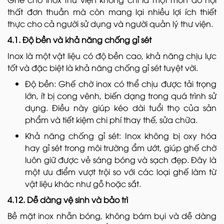
thất đơn thuần mà còn mang lại nhiều lợi ích thiết
thực cho cả người sử dụng và người quản lý thư viện.
4.1. Độ bền và khả năng chống gỉ sét
Inox là một vật liệu có độ bền cao, khả năng chịu lực
tốt và đặc biệt là khả năng chống gỉ sét tuyệt vời.
Độ bền: Ghế chờ inox có thể chịu được tải trọng
lớn, ít bị cong vênh, biến dạng trong quá trình sử
dụng. Điều này giúp kéo dài tuổi thọ của sản
phẩm và tiết kiệm chi phí thay thế, sửa chữa.
Khả năng chống gỉ sét: Inox không bị oxy hóa
hay gỉ sét trong môi trường ẩm ướt, giúp ghế chờ
luôn giữ được vẻ sáng bóng và sạch đẹp. Đây là
một ưu điểm vượt trội so với các loại ghế làm từ
vật liệu khác như gỗ hoặc sắt.
4.12. Dễ dàng vệ sinh và bảo trì
Bề mặt inox nhẵn bóng, không bám bụi và dễ dàng