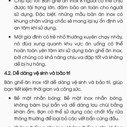
Chịu lực tốt: Bàn ghế ăn inox 8 người có thể chịu
được tải trọng lớn, đảm bảo an toàn cho người
sử dụng. Đặc biệt, những mẫu bàn ăn inox có
khung chân vững chắc sẽ mang lại sự ổn định và
an tâm khi sử dụng.
Một gia đình có trẻ nhỏ thường xuyên chạy nhảy,
nô đùa xung quanh khu vực ăn uống có thể
hoàn toàn yên tâm khi sử dụng bàn ghế ăn inox,
bởi chúng có khả năng chịu va đập tốt và không
dễ bị hư hỏng.
4.2. Dễ dàng vệ sinh và bảo trì
Bàn ghế ăn inox rất dễ dàng vệ sinh và bảo trì, giúp
bạn tiết kiệm thời gian và công sức.
Bề mặt nhẵn bóng: Bề mặt inox nhẵn bóng,
không bám bụi bẩn và dễ dàng lau chùi bằng
khăn ẩm. Bạn có thể sử dụng các chất tẩy rửa
thông thường để loại bỏ các vết bẩn cứng đầu.