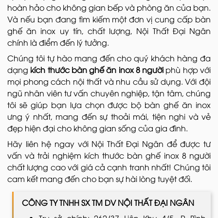
hoàn hảo cho không gian bếp và phòng ăn của bạn.
Và nếu bạn đang tìm kiếm một đơn vị cung cấp bàn
ghế ăn inox uy tín, chất lượng, Nội Thất Đại Ngân
chính là điểm đến lý tưởng.
Chúng tôi tự hào mang đến cho quý khách hàng đa
dạng
kích thước bàn ghế ăn inox 8 người
phù hợp với
mọi phong cách nội thất và nhu cầu sử dụng. Với đội
ngũ nhân viên tư vấn chuyên nghiệp, tận tâm, chúng
tôi sẽ giúp bạn lựa chọn được bộ bàn ghế ăn inox
ưng ý nhất, mang đến sự thoải mái, tiện nghi và vẻ
đẹp hiện đại cho không gian sống của gia đình.
Hãy liên hệ ngay với Nội Thất Đại Ngân để được tư
vấn và trải nghiệm kích thước bàn ghế inox 8 người
chất lượng cao với giá cả cạnh tranh nhất! Chúng tôi
cam kết mang đến cho bạn sự hài lòng tuyệt đối.
CÔNG TY TNHH SX TM DV NỘI THẤT ĐẠI NGÂN
Trụ sở chính: 262/37 Liên Khu 4/5, P. Bình