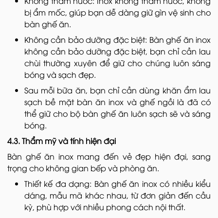
Không thấm nước: Inox không thấm nước, không
bị ẩm mốc, giúp bạn dễ dàng giữ gìn vệ sinh cho
bàn ghế ăn.
Không cần bảo dưỡng đặc biệt: Bàn ghế ăn inox
không cần bảo dưỡng đặc biệt, bạn chỉ cần lau
chùi thường xuyên để giữ cho chúng luôn sáng
bóng và sạch đẹp.
Sau mỗi bữa ăn, bạn chỉ cần dùng khăn ẩm lau
sạch bề mặt bàn ăn inox và ghế ngồi là đã có
thể giữ cho bộ bàn ghế ăn luôn sạch sẽ và sáng
bóng.
4.3. Thẩm mỹ và tính hiện đại
Bàn ghế ăn inox mang đến vẻ đẹp hiện đại, sang
trọng cho không gian bếp và phòng ăn.
Thiết kế đa dạng: Bàn ghế ăn inox có nhiều kiểu
dáng, mẫu mã khác nhau, từ đơn giản đến cầu
kỳ, phù hợp với nhiều phong cách nội thất.