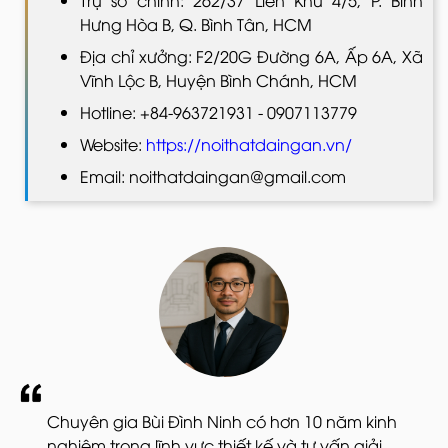
Hưng Hòa B, Q. Bình Tân, HCM
Địa chỉ xưởng: F2/20G Đường 6A, Ấp 6A, Xã
Vĩnh Lộc B, Huyện Bình Chánh, HCM
Hotline: +84-963721931 - 0907113779
Website:
https://noithatdaingan.vn/
Email: noithatdaingan@gmail.com
Chuyên gia Bùi Đình Ninh có hơn 10 năm kinh
nghiệm trong lĩnh vực thiết kế và tư vấn giải