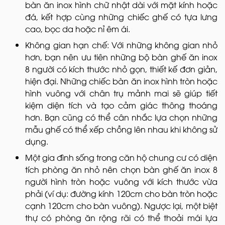
bàn ăn inox hình chữ nhật dài với mặt kính hoặc
đá, kết hợp cùng những chiếc ghế có tựa lưng
cao, bọc da hoặc nỉ êm ái.
Không gian hạn chế: Với những không gian nhỏ
hơn, bạn nên ưu tiên những bộ bàn ghế ăn inox
8 người có kích thước nhỏ gọn, thiết kế đơn giản,
hiện đại. Những chiếc bàn ăn inox hình tròn hoặc
hình vuông với chân trụ mảnh mai sẽ giúp tiết
kiệm diện tích và tạo cảm giác thông thoáng
hơn. Bạn cũng có thể cân nhắc lựa chọn những
mẫu ghế có thể xếp chồng lên nhau khi không sử
dụng.
Một gia đình sống trong căn hộ chung cư có diện
tích phòng ăn nhỏ nên chọn bàn ghế ăn inox 8
người hình tròn hoặc vuông với kích thước vừa
phải (ví dụ: đường kính 120cm cho bàn tròn hoặc
cạnh 120cm cho bàn vuông). Ngược lại, một biệt
thự có phòng ăn rộng rãi có thể thoải mái lựa