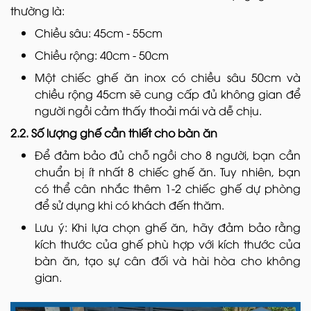
thường là:
Chiều sâu: 45cm - 55cm
Chiều rộng: 40cm - 50cm
Một chiếc ghế ăn inox có chiều sâu 50cm và
chiều rộng 45cm sẽ cung cấp đủ không gian để
người ngồi cảm thấy thoải mái và dễ chịu.
2.2. Số lượng ghế cần thiết cho bàn ăn
Để đảm bảo đủ chỗ ngồi cho 8 người, bạn cần
chuẩn bị ít nhất 8 chiếc ghế ăn. Tuy nhiên, bạn
có thể cân nhắc thêm 1-2 chiếc ghế dự phòng
để sử dụng khi có khách đến thăm.
Lưu ý: Khi lựa chọn ghế ăn, hãy đảm bảo rằng
kích thước của ghế phù hợp với kích thước của
bàn ăn, tạo sự cân đối và hài hòa cho không
gian.