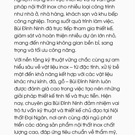
pháp nội thất inox cho nhiều loại công trình
như nhà ở, nhà hàng, khách sạn và khu bếp
công nghiệp. Trong suốt quá trình làm việc,
Bùi Đình Ninh đã trực tiếp tham gia thiết kế,
giám sát và hoàn thiện nhiều dự án lớn nhỏ,
mang đến những không gian bền bỉ, sang
trọng và tối ưu công năng.
Với nền tảng kỹ thuật vững chắc cùng sự am
hiểu sâu về vật liệu inox – từ đặc tính, xử lý bề
mặt đến khả năng kết hợp với các vật liệu
khác như kính, đá, gỗ – Bùi Đình Ninh luôn
được đánh giá cao trong việc tạo nên những
giải pháp thiết kế tinh tế và thực tiễn. Hiện
nay, chuyên gia Bùi Đình Ninh đảm nhiệm vai
trò tư vấn kỹ thuật và thiết kế chủ đạo tại Nội
thất Đại Ngân, nơi anh cùng đội ngũ phát
triển các dòng sản phẩm nội thất inox chất
lượng cao, đáp ứng tiêu chuẩn về thẩm mỹ,