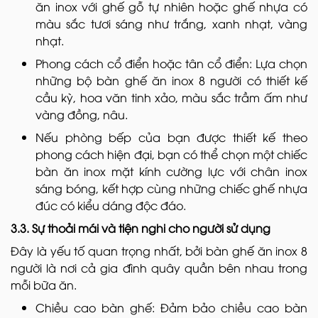
ăn inox với ghế gỗ tự nhiên hoặc ghế nhựa có
màu sắc tươi sáng như trắng, xanh nhạt, vàng
nhạt.
Phong cách cổ điển hoặc tân cổ điển: Lựa chọn
những bộ bàn ghế ăn inox 8 người có thiết kế
cầu kỳ, hoa văn tinh xảo, màu sắc trầm ấm như
vàng đồng, nâu.
Nếu phòng bếp của bạn được thiết kế theo
phong cách hiện đại, bạn có thể chọn một chiếc
bàn ăn inox mặt kính cường lực với chân inox
sáng bóng, kết hợp cùng những chiếc ghế nhựa
đúc có kiểu dáng độc đáo.
3.3. Sự thoải mái và tiện nghi cho người sử dụng
Đây là yếu tố quan trọng nhất, bởi bàn ghế ăn inox 8
người là nơi cả gia đình quây quần bên nhau trong
mỗi bữa ăn.
Chiều cao bàn ghế: Đảm bảo chiều cao bàn