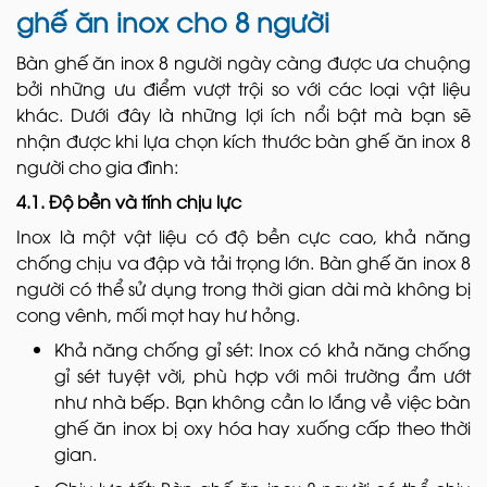
ghế ăn inox cho 8 người
Bàn ghế ăn inox 8 người ngày càng được ưa chuộng
bởi những ưu điểm vượt trội so với các loại vật liệu
khác. Dưới đây là những lợi ích nổi bật mà bạn sẽ
nhận được khi lựa chọn kích thước bàn ghế ăn inox 8
người cho gia đình:
4.1. Độ bền và tính chịu lực
Inox là một vật liệu có độ bền cực cao, khả năng
chống chịu va đập và tải trọng lớn. Bàn ghế ăn inox 8
người có thể sử dụng trong thời gian dài mà không bị
cong vênh, mối mọt hay hư hỏng.
Khả năng chống gỉ sét: Inox có khả năng chống
gỉ sét tuyệt vời, phù hợp với môi trường ẩm ướt
như nhà bếp. Bạn không cần lo lắng về việc bàn
ghế ăn inox bị oxy hóa hay xuống cấp theo thời
gian.