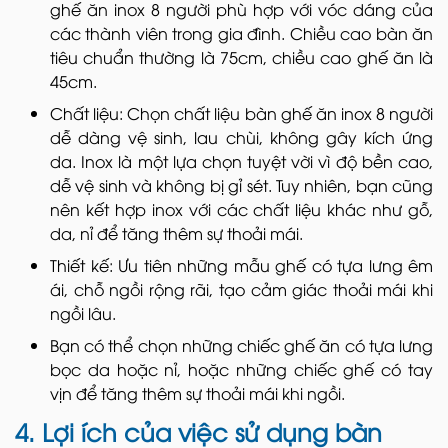
ghế ăn inox 8 người phù hợp với vóc dáng của
các thành viên trong gia đình. Chiều cao bàn ăn
tiêu chuẩn thường là 75cm, chiều cao ghế ăn là
45cm.
Chất liệu: Chọn chất liệu bàn ghế ăn inox 8 người
dễ dàng vệ sinh, lau chùi, không gây kích ứng
da. Inox là một lựa chọn tuyệt vời vì độ bền cao,
dễ vệ sinh và không bị gỉ sét. Tuy nhiên, bạn cũng
nên kết hợp inox với các chất liệu khác như gỗ,
da, nỉ để tăng thêm sự thoải mái.
Thiết kế: Ưu tiên những mẫu ghế có tựa lưng êm
ái, chỗ ngồi rộng rãi, tạo cảm giác thoải mái khi
ngồi lâu.
Bạn có thể chọn những chiếc ghế ăn có tựa lưng
bọc da hoặc nỉ, hoặc những chiếc ghế có tay
vịn để tăng thêm sự thoải mái khi ngồi.
4. Lợi ích của việc sử dụng bàn