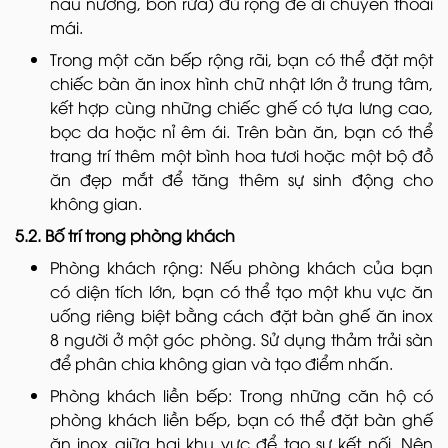
nấu nướng, bồn rửa) đủ rộng để di chuyển thoải
mái.
Trong một căn bếp rộng rãi, bạn có thể đặt một
chiếc bàn ăn inox hình chữ nhật lớn ở trung tâm,
kết hợp cùng những chiếc ghế có tựa lưng cao,
bọc da hoặc nỉ êm ái. Trên bàn ăn, bạn có thể
trang trí thêm một bình hoa tươi hoặc một bộ đồ
ăn đẹp mắt để tăng thêm sự sinh động cho
không gian.
5.2. Bố trí trong phòng khách
Phòng khách rộng: Nếu phòng khách của bạn
có diện tích lớn, bạn có thể tạo một khu vực ăn
uống riêng biệt bằng cách đặt bàn ghế ăn inox
8 người ở một góc phòng. Sử dụng thảm trải sàn
để phân chia không gian và tạo điểm nhấn.
Phòng khách liền bếp: Trong những căn hộ có
phòng khách liền bếp, bạn có thể đặt bàn ghế
ăn inox giữa hai khu vực để tạo sự kết nối. Nên