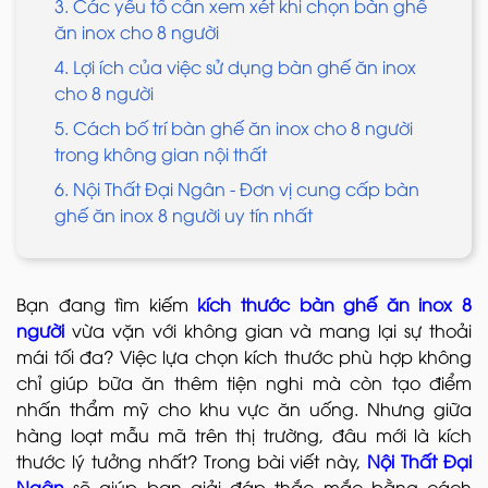
3. Các yếu tố cần xem xét khi chọn bàn ghế
ăn inox cho 8 người
4. Lợi ích của việc sử dụng bàn ghế ăn inox
cho 8 người
5. Cách bố trí bàn ghế ăn inox cho 8 người
trong không gian nội thất
6. Nội Thất Đại Ngân - Đơn vị cung cấp bàn
ghế ăn inox 8 người uy tín nhất
Bạn đang tìm kiếm
kích thước bàn ghế ăn inox 8
người
vừa vặn với không gian và mang lại sự thoải
mái tối đa? Việc lựa chọn kích thước phù hợp không
chỉ giúp bữa ăn thêm tiện nghi mà còn tạo điểm
nhấn thẩm mỹ cho khu vực ăn uống. Nhưng giữa
hàng loạt mẫu mã trên thị trường, đâu mới là kích
thước lý tưởng nhất? Trong bài viết này,
Nội Thất Đại
Ngân
sẽ giúp bạn giải đáp thắc mắc bằng cách