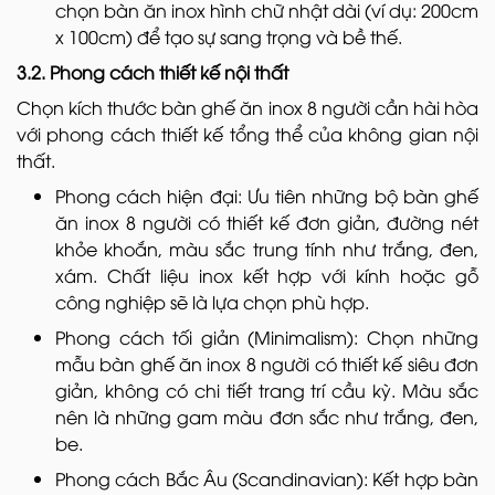
chọn bàn ăn inox hình chữ nhật dài (ví dụ: 200cm
x 100cm) để tạo sự sang trọng và bề thế.
3.2. Phong cách thiết kế nội thất
Chọn kích thước bàn ghế ăn inox 8 người cần hài hòa
với phong cách thiết kế tổng thể của không gian nội
thất.
Phong cách hiện đại: Ưu tiên những bộ bàn ghế
ăn inox 8 người có thiết kế đơn giản, đường nét
khỏe khoắn, màu sắc trung tính như trắng, đen,
xám. Chất liệu inox kết hợp với kính hoặc gỗ
công nghiệp sẽ là lựa chọn phù hợp.
Phong cách tối giản (Minimalism): Chọn những
mẫu bàn ghế ăn inox 8 người có thiết kế siêu đơn
giản, không có chi tiết trang trí cầu kỳ. Màu sắc
nên là những gam màu đơn sắc như trắng, đen,
be.
Phong cách Bắc Âu (Scandinavian): Kết hợp bàn