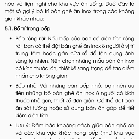
hòa và tiện nghi cho khu vực ăn uống. Dưới đây là
một số gợi ý bố trí bàn ghế ăn inox trong các không
gian khác nhau:
5.1. Bố trí trong bếp
Bếp rộng rãi: Nếu bếp của bạn có diện tích rộng
rãi, bạn có thể đặt bàn ghế ăn inox 8 người ở vị trí
trung tâm hoặc gần cửa sổ để tận dụng ánh
sáng tự nhiên. Nên chọn những mẫu bàn ăn inox
có kích thước lớn, thiết kế sang trọng để tạo điểm
nhấn cho không gian.
Bếp nhỏ: Với những căn bếp nhỏ, bạn nên ưu
tiên những bộ bàn ghế ăn inox 8 người có kích
thước nhỏ gọn, thiết kế đơn giản. Có thể đặt bàn
ăn sát tường hoặc sử dụng bàn ăn gấp để tiết
kiệm diện tích.
Lưu ý: Đảm bảo khoảng cách giữa bàn ghế ăn
và các khu vực khác trong bếp (như khu vực