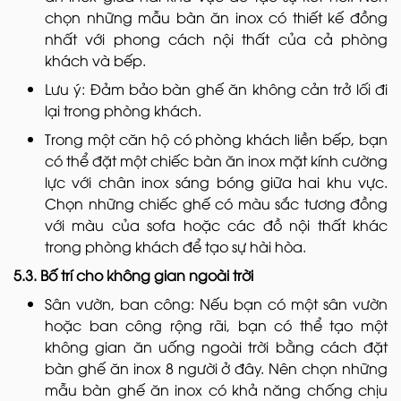
chọn những mẫu bàn ăn inox có thiết kế đồng
nhất với phong cách nội thất của cả phòng
khách và bếp.
Lưu ý: Đảm bảo bàn ghế ăn không cản trở lối đi
lại trong phòng khách.
Trong một căn hộ có phòng khách liền bếp, bạn
có thể đặt một chiếc bàn ăn inox mặt kính cường
lực với chân inox sáng bóng giữa hai khu vực.
Chọn những chiếc ghế có màu sắc tương đồng
với màu của sofa hoặc các đồ nội thất khác
trong phòng khách để tạo sự hài hòa.
5.3. Bố trí cho không gian ngoài trời
Sân vườn, ban công: Nếu bạn có một sân vườn
hoặc ban công rộng rãi, bạn có thể tạo một
không gian ăn uống ngoài trời bằng cách đặt
bàn ghế ăn inox 8 người ở đây. Nên chọn những
mẫu bàn ghế ăn inox có khả năng chống chịu