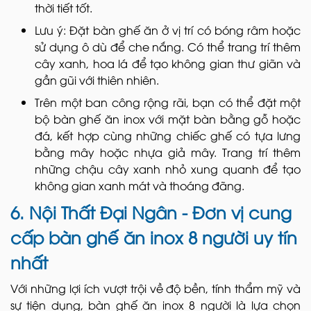
thời tiết tốt.
Lưu ý: Đặt bàn ghế ăn ở vị trí có bóng râm hoặc
sử dụng ô dù để che nắng. Có thể trang trí thêm
cây xanh, hoa lá để tạo không gian thư giãn và
gần gũi với thiên nhiên.
Trên một ban công rộng rãi, bạn có thể đặt một
bộ bàn ghế ăn inox với mặt bàn bằng gỗ hoặc
đá, kết hợp cùng những chiếc ghế có tựa lưng
bằng mây hoặc nhựa giả mây. Trang trí thêm
những chậu cây xanh nhỏ xung quanh để tạo
không gian xanh mát và thoáng đãng.
6. Nội Thất Đại Ngân - Đơn vị cung
cấp bàn ghế ăn inox 8 người uy tín
nhất
Với những lợi ích vượt trội về độ bền, tính thẩm mỹ và
sự tiện dụng, bàn ghế ăn inox 8 người là lựa chọn