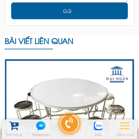
Gửi
BÀI VIẾT LIÊN QUAN
‹
›
Giỏ hàng
Messenger
Zalo
Danh mục