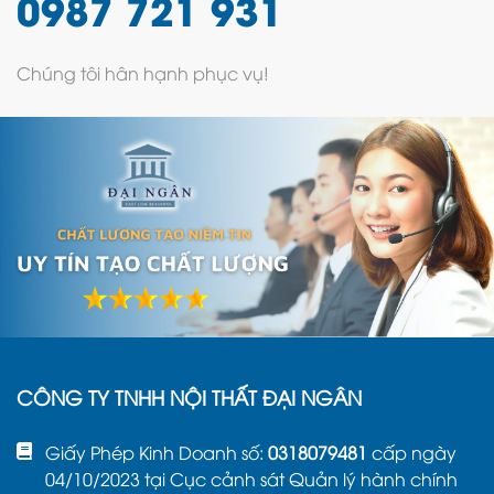
0987 721 931
Chúng tôi hân hạnh phục vụ!
CÔNG TY TNHH NỘI THẤT ĐẠI NGÂN
Giấy Phép Kinh Doanh số:
0318079481
cấp ngày
04/10/2023 tại Cục cảnh sát Quản lý hành chính