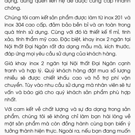
dụng, đừng quên liên hệ để được cung cấp nhanh
chóng.
Chúng tôi cam kết sản phẩm được làm từ inox 201 và
inox 304 cao cấp, đảm bảo bền bỉ và an toàn trong
quá trình sử dụng. Cùng với đó là thiết kế tỉ mỉ, tinh
xảo, tính thẩm mỹ cao. Đặc biệt, khay inox 2 ngăn tại
Nội thất Đại Ngân rất đa dạng mẫu mã, kích thước,
đáp ứng mọi yêu cầu sử dụng của khách hàng.
Giá khay inox 2 ngăn tại Nội thất Đại Ngân cạnh
tranh và hợp lý. Quý khách hàng đặt mua số lượng
nhiều sẽ được chiết khấu cao và hỗ trợ phí vận
chuyển. Tùy vào nhu cầu sử dụng mà nhân viên sẽ tư
vấn và báo giá cho quý khách sản phẩm phù hợp
nhất.
Với cam kết về chất lượng và sự đa dạng trong sản
phẩm, chúng tôi sẽ không chỉ làm bạn hài lòng về
mặt sản phẩm mà còn đồng hành cùng bạn biến ý
tưởng thành hiện thực. Ngoài ra, nếu bạn đang muốn