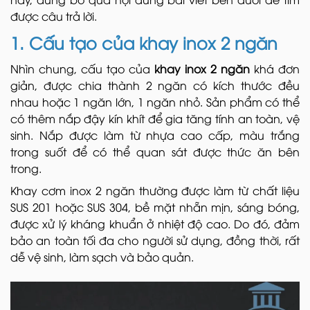
được câu trả lời.
1. Cấu tạo của khay inox 2 ngăn
Nhìn chung, cấu tạo của
khay inox 2 ngăn
khá đơn
giản, được chia thành 2 ngăn có kích thước đều
nhau hoặc 1 ngăn lớn, 1 ngăn nhỏ. Sản phẩm có thể
có thêm nắp đậy kín khít để gia tăng tính an toàn, vệ
sinh. Nắp được làm từ nhựa cao cấp, màu trắng
trong suốt để có thể quan sát được thức ăn bên
trong.
Khay cơm inox 2 ngăn thường được làm từ chất liệu
SUS 201 hoặc SUS 304, bề mặt nhẵn mịn, sáng bóng,
được xử lý kháng khuẩn ở nhiệt độ cao. Do đó, đảm
bảo an toàn tối đa cho người sử dụng, đồng thời, rất
dễ vệ sinh, làm sạch và bảo quản.