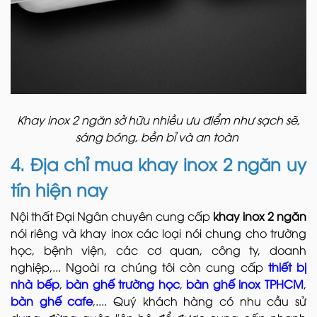
Khay inox 2 ngăn sở hữu nhiều ưu điểm như sạch sẽ,
sáng bóng, bền bỉ và an toàn
4. Địa chỉ mua khay inox 2 ngăn uy
tín hiện nay
Nội thất Đại Ngân chuyên cung cấp
khay inox 2 ngăn
nói riêng và khay inox các loại nói chung cho trường
học, bệnh viện, các cơ quan, công ty, doanh
nghiệp,... Ngoài ra chúng tôi còn cung cấp
thiết bị
nhà bếp
,
bàn ghế trường học
,
bàn ghế inox TPHCM
,
bàn ghế cafe
,.... Quý khách hàng có nhu cầu sử