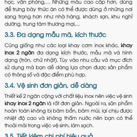
học, văn phòng,… Những mẫu cao cấp hơn, dùng
để trưng bày thức ăn có thể được dùng ở những nơi
sang trọng hơn như nhà hàng, khách sạn, khu nghỉ
dưỡng, trung tâm thương mại,...
3.3. Đa dạng mẫu mã, kích thước
Cũng giống như các loại khay cơm inox khác,
khay
inox 2 ngăn
đa dạng kích thước, mẫu mã và hình
dạng (tròn, chữ nhật). Tùy vào nhu cầu và mục đích
sử dụng mà bạn dễ dàng lựa chọn được sản phẩm
có thông số và đặc điểm phù hợp.
3.4. Vệ sinh đơn giản, dễ dàng
Thiết kế 2 ngăn cộng với chất liệu inox nên việc vệ sinh
khay inox 2 ngăn
là rất đơn giản. Ngoài ra, sản phẩm
hoàn toàn không bị bám bẩn, bám mùi, lại chịu được
nhiệt độ cao và không thấm nước nên bạn có thể
thoải mái trong việc vệ sinh, làm sạch.
3.5. Tiết kiệm chi phí hiệu quả