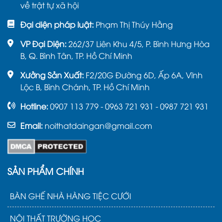
về trật tự xã hội
Đại diện pháp luật:
Phạm Thị Thúy Hằng
VP Đại Diện:
262/37 Liên Khu 4/5, P. Bình Hưng Hòa
B, Q. Bình Tân, TP. Hồ Chí Minh
Xưởng Sản Xuất:
F2/20G Đường 6D, Ấp 6A, Vĩnh
Lộc B, Bình Chánh, TP. Hồ Chí Minh
Hotline:
0907 113 779 - 0963 721 931 - 0987 721 931
Email:
noithatdaingan@gmail.com
SẢN PHẨM CHÍNH
BÀN GHẾ NHÀ HÀNG TIỆC CƯỚI
NỘI THẤT TRƯỜNG HỌC