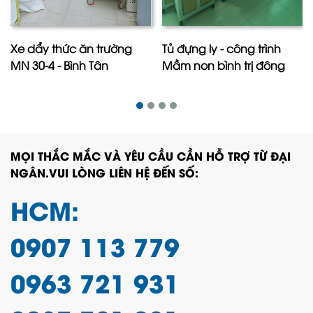
Xe dẩy thức ăn trường
Tủ đựng ly - công trình
MN 30-4 - Bình Tân
Mầm non bình trị đông
MỌI THẮC MẮC VÀ YÊU CẦU CẦN HỖ TRỢ TỪ ĐẠI
NGÂN.VUI LÒNG LIÊN HỆ ĐẾN SỐ:
HCM:
0907 113 779
0963 721 931