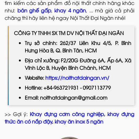
tìm kiếm các sản phẩm đồ nội thất
chính hãng khác
như:
bán ghế gấp
,
khay 4 ngăn
, ... mà giá cả phải
chăng thì hãy liên hệ ngay Nội Thất Đại Ngân nhé!
CÔNG TY TNHH SX TM DV NỘI THẤT ĐẠI NGÂN
Trụ sở chính: 262/37 Liên Khu 4/5, P. Bình
Hưng Hòa B, Q. Bình Tân, HCM
Địa chỉ xưởng: F2/20G Đường 6A, Ấp 6A, Xã
Vĩnh Lộc B, Huyện Bình Chánh, HCM
Website:
https://noithatdaingan.vn/
Hotline: +84-963721931 - 0907113779
Email: noithatdaingan@gmail.com
>> Gợi ý:
Khay đựng cơm công nghiệp
,
khay đựng
thức ăn có nắp đậy
,
khay ăn inox 5 ngăn