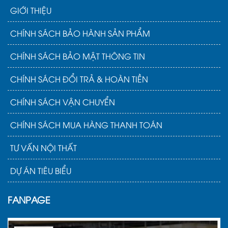
GIỚI THIỆU
CHÍNH SÁCH BẢO HÀNH SẢN PHẨM
CHÍNH SÁCH BẢO MẬT THÔNG TIN
CHÍNH SÁCH ĐỔI TRẢ & HOÀN TIỀN
CHÍNH SÁCH VẬN CHUYỂN
CHÍNH SÁCH MUA HÀNG THANH TOÁN
TƯ VẤN NỘI THẤT
DỰ ÁN TIÊU BIỂU
FANPAGE