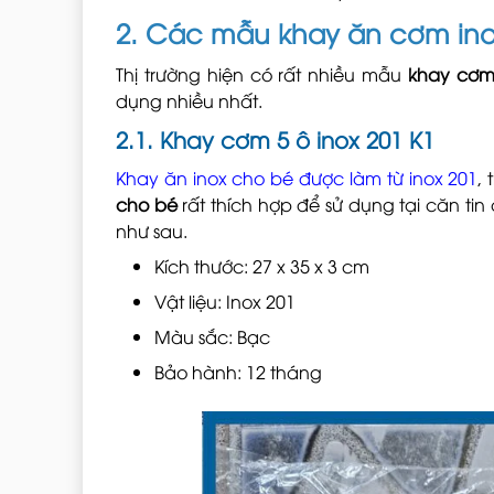
2. Các mẫu khay ăn cơm in
Thị trường hiện có rất nhiều mẫu
khay cơm
dụng nhiều nhất.
2.1. Khay cơm 5 ô inox 201 K1
Khay ăn inox cho bé được làm từ inox 201
,
cho bé
rất thích hợp để sử dụng tại căn ti
như sau.
Kích thước: 27 x 35 x 3 cm
Vật liệu: Inox 201
Màu sắc: Bạc
Bảo hành: 12 tháng