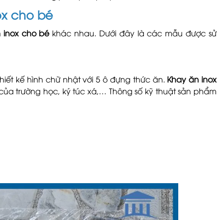
ox cho bé
 inox cho bé
khác nhau. Dưới đây là các mẫu được sử
 thiết kế hình chữ nhật với 5 ô đựng thức ăn.
Khay ăn inox
n của trường học, ký túc xá,… Thông số kỹ thuật sản phẩm