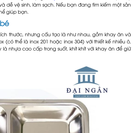
và dễ vệ sinh, làm sạch. Nếu bạn đang tìm kiếm một sản
hể giúp bạn.
 bé
ích thước, nhưng cấu tạo là như nhau, gồm khay ăn và
 (có thể là inox 201 hoặc inox 304) với thiết kế nhiều ô,
là nhựa cao cấp trong suốt, khít khít với khay ăn để giữ