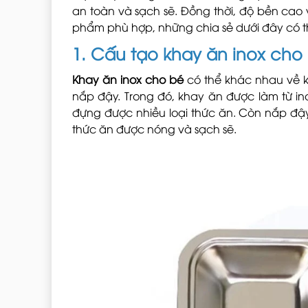
an toàn và sạch sẽ. Đồng thời, độ bền cao 
phẩm phù hợp, những chia sẻ dưới đây có t
1. Cấu tạo khay ăn inox cho
Khay ăn inox cho bé
có thể khác nhau về k
nắp đậy. Trong đó, khay ăn được làm từ inox
đựng được nhiều loại thức ăn. Còn nắp đậy 
thức ăn được nóng và sạch sẽ.