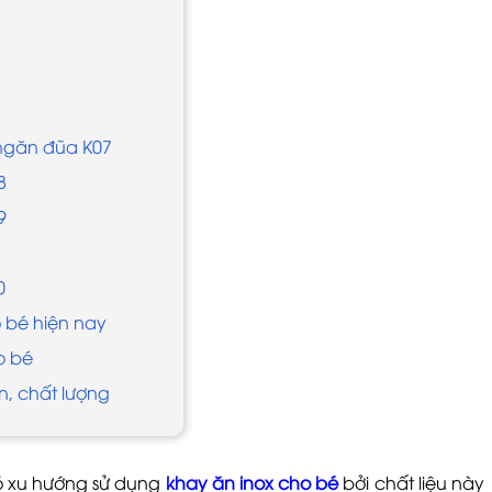
 ngăn đũa K07
8
9
0
o bé hiện nay
o bé
n, chất lượng
có xu hướng sử dụng
khay ăn inox cho bé
bởi chất liệu này