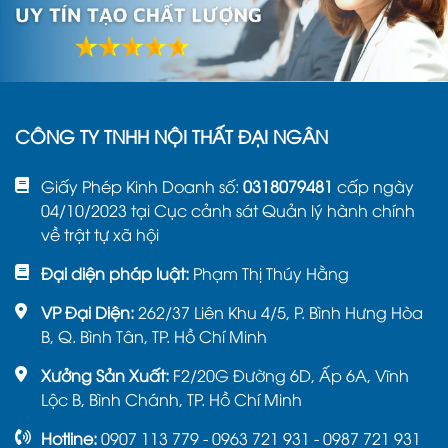
CÔNG TY TNHH NỘI THẤT ĐẠI NGÂN
Giấy Phép Kinh Doanh số:
0318079481
cấp ngày
04/10/2023 tại Cục cảnh sát Quản lý hành chính
về trật tự xã hội
Đại diện pháp luật:
Phạm Thị Thúy Hằng
VP Đại Diện:
262/37 Liên Khu 4/5, P. Bình Hưng Hòa
B, Q. Bình Tân, TP. Hồ Chí Minh
Xưởng Sản Xuất:
F2/20G Đường 6D, Ấp 6A, Vĩnh
Lộc B, Bình Chánh, TP. Hồ Chí Minh
Hotline:
0907 113 779 - 0963 721 931 - 0987 721 931