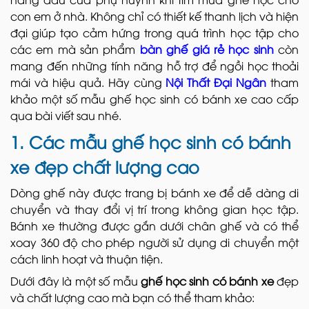
con em ở nhà. Không chỉ có thiết kế thanh lịch và hiện
đại giúp tạo cảm hứng trong quá trình học tập cho
các em mà sản phẩm
bàn ghế giá rẻ học sinh
còn
mang đến những tính năng hỗ trợ để ngồi học thoải
mái và hiệu quả. Hãy cùng
Nội Thất Đại Ngân
tham
khảo một số mẫu ghế học sinh có bánh xe cao cấp
qua bài viết sau nhé.
1. Các mẫu ghế học sinh có bánh
xe đẹp chất lượng cao
Dòng ghế này được trang bị bánh xe để dễ dàng di
chuyển và thay đổi vị trí trong không gian học tập.
Bánh xe thường được gắn dưới chân ghế và có thể
xoay 360 độ cho phép người sử dụng di chuyển một
cách linh hoạt và thuận tiện.
Dưới đây là một số mẫu
ghế học sinh có bánh xe
đẹp
và chất lượng cao mà bạn có thể tham khảo: