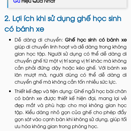
Gù
Hiệu Quả Nhất
2. Lợi ích khi sử dụng ghế học sinh
có bánh xe
Dễ dàng di chuyển:
Ghế học sinh có bánh xe
giúp di chuyển linh hoạt và dễ dàng trong không
gian học tập. Người sử dụng có thể dễ dàng di
chuyển ghế từ một vị trí sang vị trí khác mà không
cần phải đứng dậy hoặc kéo ghế. Với bánh xe
lăn mượt mà, người dùng có thể dễ dàng di
chuyển ghế mà không cần tốn nhiều sức lực.
Thiết kế đẹp và tiện dụng: Ghế ngồi học bài chân
có bánh xe được thiết kế hiện đại, mang lại vẻ
đẹp mắt và phù hợp cho mọi không gian học
tập. Kiểu dáng nhỏ gọn của ghế cho phép đẩy
gọn sát vào cạnh bàn khi không sử dụng, giúp tối
ưu hóa không gian trong phòng học.