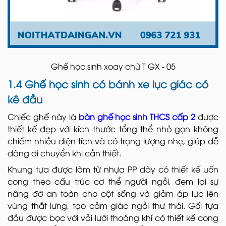
Ghế học sinh xoay chữ T GX - 05
1.4 Ghế học sinh có bánh xe lục giác có
kê đầu
Chiếc ghế này là
bàn ghế học sinh THCS cấp 2
được
thiết kế đẹp với kích thước tổng thể nhỏ gọn không
chiếm nhiều diện tích và có trọng lượng nhẹ, giúp dễ
dàng di chuyển khi cần thiết.
Khung tựa được làm từ nhựa PP dày có thiết kế uốn
cong theo cấu trúc cơ thể người ngồi, đem lại sự
nâng đỡ an toàn cho cột sống và giảm áp lực lên
vùng thắt lưng, tạo cảm giác ngồi thư thái. Gối tựa
đầu được bọc với vải lưới thoáng khí có thiết kế cong