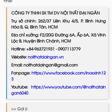
nhé!
CÔNG TY TNHH SX TM DV NỘI THẤT ĐẠI NGÂN
Trụ sở chính: 262/37 Liên Khu 4/5, P. Bình Hưng
Hòa B, Q. Bình Tân, HCM
Địa chỉ xưởng: F2/20G Đường 6A, Ấp 6A, Xã Vĩnh
Lộc B, Huyện Bình Chánh, HCM
Hotline: +84-963721931 - 0907113779
Website:
noithatdaingan.vn
Email: noithatdaingan@gmail.com
Fanpage:
https://www.facebook.com/inoxxinh12
3
Youtube:
https://www.youtube.com/@noithatain
gan6040
>> Gợi ý: