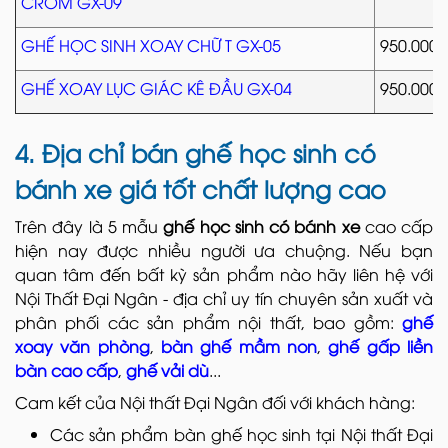
CROM GX-09
GHẾ HỌC SINH XOAY CHỮ T GX-05
950.000
GHẾ XOAY LỤC GIÁC KÊ ĐẦU GX-04
950.000
4. Địa chỉ bán ghế học sinh có
bánh xe giá tốt chất lượng cao
Trên đây là 5 mẫu
ghế học sinh có bánh xe
cao cấp
hiện nay được nhiều người ưa chuộng. Nếu bạn
quan tâm đến bất kỳ sản phẩm nào hãy liên hệ với
Nội Thất Đại Ngân - địa chỉ uy tín chuyên sản xuất và
phân phối các sản phẩm nội thất, bao gồm:
ghế
xoay văn phòng
,
bàn ghế mầm non
,
ghế gấp liền
bàn cao cấp
,
ghế vải dù
...
Cam kết của Nội thất Đại Ngân đối với khách hàng:
Các sản phẩm bàn ghế học sinh tại Nội thất Đại