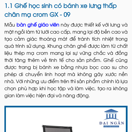
1.1 Ghế học sinh có bánh xe lưng thấp
chân mạ crom GX - 09
Mẫu
bàn ghế giáo viên
này được thiết kế với lưng và
mặt ngồi làm từ lưới cao cấp, mang lại độ bền cao và
tạo cảm giác thoáng mát để tránh tích nhiệt trong
quá trình sử dụng. Khung chân ghế được làm từ chất
liệu thép mạ crom mang lại sự vững chắc và đồng
thời tăng thêm vẻ tinh tế cho sản phẩm. Ghế cũng
được trang bị bánh xe bằng nhựa bọc cao su cho
phép di chuyển linh hoạt mà không gây xước nền
nhà. Với những ưu điểm trên thì sản phẩm chính là lựa
chọn phù hợp khi học tập và làm việc, tạo ra không
gian làm việc hiện đại và năng động.