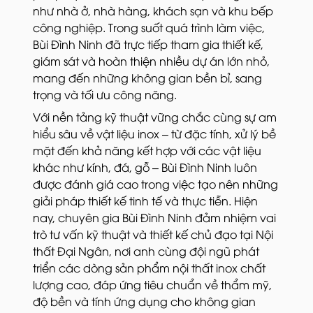
như nhà ở, nhà hàng, khách sạn và khu bếp
công nghiệp. Trong suốt quá trình làm việc,
Bùi Đình Ninh đã trực tiếp tham gia thiết kế,
giám sát và hoàn thiện nhiều dự án lớn nhỏ,
mang đến những không gian bền bỉ, sang
trọng và tối ưu công năng.
Với nền tảng kỹ thuật vững chắc cùng sự am
hiểu sâu về vật liệu inox – từ đặc tính, xử lý bề
mặt đến khả năng kết hợp với các vật liệu
khác như kính, đá, gỗ – Bùi Đình Ninh luôn
được đánh giá cao trong việc tạo nên những
giải pháp thiết kế tinh tế và thực tiễn. Hiện
nay, chuyên gia Bùi Đình Ninh đảm nhiệm vai
trò tư vấn kỹ thuật và thiết kế chủ đạo tại Nội
thất Đại Ngân, nơi anh cùng đội ngũ phát
triển các dòng sản phẩm nội thất inox chất
lượng cao, đáp ứng tiêu chuẩn về thẩm mỹ,
độ bền và tính ứng dụng cho không gian