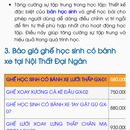
Tăng cường sự tập trung trong học tập: Thiết kế
đặc biệt của
bàn học sinh
và ghế học bài cho
phép người dùng dễ dàng điều chỉnh vị trí ngồi
để tìm tư thế phù hợp nhất cho hoạt động học
tập. Điều này giúp tăng cường sự tập trung và
hiệu quả trong quá trình học.
3. Báo giá ghế học sinh có bánh
xe tại Nội Thất Đại Ngân
GHẾ HỌC SINH CÓ BÁNH XE LƯỚI THẤP GX-01
580.000
GHẾ XOAY XƯƠNG CÁ KÊ ĐẦU GX-02
750.000
GHẾ HỌC SINH CÓ BÁNH XE TAY GẬT GÙ GX-
880.000
07
GHẾ LƯỚI XOAY LƯNG THẤP CHÂN MẠ
930.000