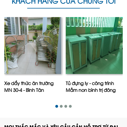
KHÁCH HÀNG CỦA CHÚNG TÔI
Xe dẩy thức ăn trường
Tủ đựng ly - công trình
MN 30-4 - Bình Tân
Mầm non bình trị đông
MỌI THẮC MẮC VÀ YÊU CẦU CẦN HỖ TRỢ TỪ ĐẠI