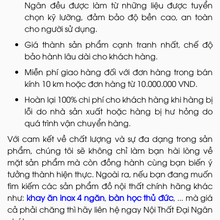
Ngân đều được làm từ những liệu được tuyển
chọn kỹ lưỡng, đảm bảo độ bền cao, an toàn
cho người sử dụng.
Giá thành sản phẩm cạnh tranh nhất, chế độ
bảo hành lâu dài cho khách hàng.
Miễn phí giao hàng đối với đơn hàng trong bán
kính 10 km hoặc đơn hàng từ 10.000.000 VND.
Hoàn lại 100% chi phí cho khách hàng khi hàng bị
lỗi do nhà sản xuất hoặc hàng bị hư hỏng do
quá trình vận chuyển hàng.
Với cam kết về chất lượng và sự đa dạng trong sản
phẩm, chúng tôi sẽ không chỉ làm bạn hài lòng về
mặt sản phẩm mà còn đồng hành cùng bạn biến ý
tưởng thành hiện thực. Ngoài ra, nếu bạn đang muốn
tìm kiếm các sản phẩm đồ nội thất
chính hãng khác
như:
khay ăn inox 4 ngăn
,
bàn học thủ đức
, ... mà giá
cả phải chăng thì hãy liên hệ ngay Nội Thất Đại Ngân