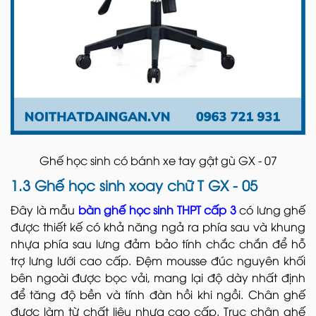
Ghế học sinh có bánh xe tay gật gù GX - 07
1.3 Ghế học sinh xoay chữ T GX - 05
Đây là mẫu
bàn ghế học sinh THPT cấp 3
có lưng ghế
được thiết kế có khả năng ngả ra phía sau và khung
nhựa phía sau lưng đảm bảo tính chắc chắn để hỗ
trợ lưng lưới cao cấp. Đệm mousse đúc nguyên khối
bên ngoài được bọc vải, mang lại độ dày nhất định
để tăng độ bền và tính đàn hồi khi ngồi. Chân ghế
được làm từ chất liệu nhựa cao cấp. Trục chân ghế