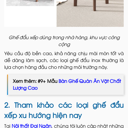
Ghế đẩu xếp dùng trong nhà hàng, khu vực công
cộng
Yêu cầu độ bền cao, khả năng chịu mài mòn tốt và
dễ dàng làm sạch, các loại ghế đẩu inox thường là
lựa chọn hàng đầu cho những môi trường này.
Xem thêm: #9+ Mẫu
Bàn Ghế Quán Ăn Vặt Chất
Lượng Cao
2. Tham khảo các loại ghế đẩu
xếp xu hướng hiện nay
Tại
Nội thất Đại Ngân
, chúng tôi luôn cập nhật những