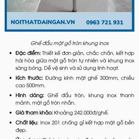
Ghế đẩu mặt gỗ tròn khung inox
Đặc điểm:
Thiết kế đơn giản, chắc chắn, kết hợp
hài hòa giữa mặt gỗ tròn tự nhiên và khung inox
sáng bóng. Dễ vệ sinh và sử dụng linh hoạt.
Kích thước:
Đường kính mặt ghế 300mm, chiều
cao 500mm.
Hình dáng:
Ghế đẩu tròn, khung inox thanh
mảnh, mặt gỗ tròn nhẵn.
Giá tham khảo:
Khoảng 242.000đ/ghế.
Chất liệu
: Inox 201 chống gỉ kết hợp mặt gỗ bền
đẹp.