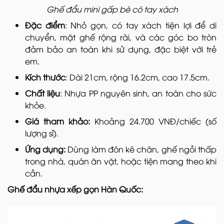
Ghế đẩu mini gấp bé có tay xách
Đặc điểm
: Nhỏ gọn, có tay xách tiện lợi để di
chuyển, mặt ghế rộng rãi, và các góc bo tròn
đảm bảo an toàn khi sử dụng, đặc biệt với trẻ
em.
Kích thước
: Dài 21cm, rộng 16.2cm, cao 17.5cm.
Chất liệu
: Nhựa PP nguyên sinh, an toàn cho sức
khỏe.
Giá tham khảo:
Khoảng 24.700 VNĐ/chiếc (số
lượng sỉ).
Ứng dụng:
Dùng làm đôn kê chân, ghế ngồi thấp
trong nhà, quán ăn vặt, hoặc tiện mang theo khi
cần.
Ghế đẩu nhựa xếp gọn Hàn Quốc: