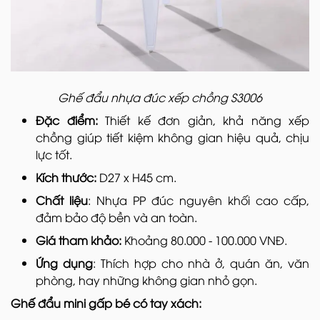
Ghế đẩu nhựa đúc xếp chồng S3006
Đặc điểm:
Thiết kế đơn giản, khả năng xếp
chồng giúp tiết kiệm không gian hiệu quả, chịu
lực tốt.
Kích thước:
D27 x H45 cm.
Chất liệu
: Nhựa PP đúc nguyên khối cao cấp,
đảm bảo độ bền và an toàn.
Giá tham khảo:
Khoảng 80.000 - 100.000 VNĐ.
Ứng dụng
: Thích hợp cho nhà ở, quán ăn, văn
phòng, hay những không gian nhỏ gọn.
Ghế đẩu mini gấp bé có tay xách: