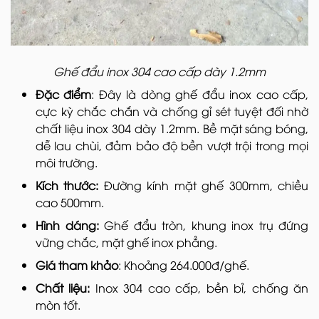
Ghế đẩu inox 304 cao cấp dày 1.2mm
Đặc điểm
: Đây là dòng ghế đẩu inox cao cấp,
cực kỳ chắc chắn và chống gỉ sét tuyệt đối nhờ
chất liệu inox 304 dày 1.2mm. Bề mặt sáng bóng,
dễ lau chùi, đảm bảo độ bền vượt trội trong mọi
môi trường.
Kích thước:
Đường kính mặt ghế 300mm, chiều
cao 500mm.
Hình dáng:
Ghế đẩu tròn, khung inox trụ đứng
vững chắc, mặt ghế inox phẳng.
Giá tham khảo
: Khoảng 264.000đ/ghế.
Chất liệu:
Inox 304 cao cấp, bền bỉ, chống ăn
mòn tốt.