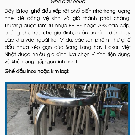
Ghế đẩu nhựa
Đây là loại
ghế đẩu xếp
rất phổ biến nhờ trọng lượng
nhẹ, dễ dàng vệ sinh và giá thành phải chăng.
Thường được làm từ nhựa PP, PE hoặc ABS cao cấp,
chúng phù hợp cho gia đình, quán ăn bình dân, hay
các khu vực ngoài trời. Ví dụ, các sản phẩm như ghế
đẩu nhựa xếp gọn của Song Long hay Hokori Việt
Nhật được nhiều gia đình lựa chọn vì tính tiện dụng
và khả năng gấp gọn linh hoạt.
Ghế đẩu inox hoặc kim loại: