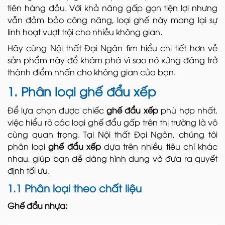
tiên hàng đầu. Với khả năng gấp gọn tiện lợi nhưng
vẫn đảm bảo công năng, loại ghế này mang lại sự
linh hoạt vượt trội cho nhiều không gian.
Hãy cùng Nội thất Đại Ngân tìm hiểu chi tiết hơn về
sản phẩm này để khám phá vì sao nó xứng đáng trở
thành điểm nhấn cho không gian của bạn.
1. Phân loại ghế đẩu xếp
Để lựa chọn được chiếc
ghế đẩu xếp
phù hợp nhất,
việc hiểu rõ các loại ghế đẩu gấp trên thị trường là vô
cùng quan trọng. Tại Nội thất Đại Ngân, chúng tôi
phân loại
ghế đẩu xếp
dựa trên nhiều tiêu chí khác
nhau, giúp bạn dễ dàng hình dung và đưa ra quyết
định tối ưu.
1.1 Phân loại theo chất liệu
Ghế đẩu nhựa: