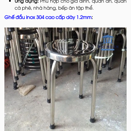
Ứng dụng:
Phù hợp cho gia đình, quán ăn, quán
cà phê, nhà hàng, bếp ăn tập thể.
Ghế đẩu inox 304 cao cấp dày 1.2mm
: