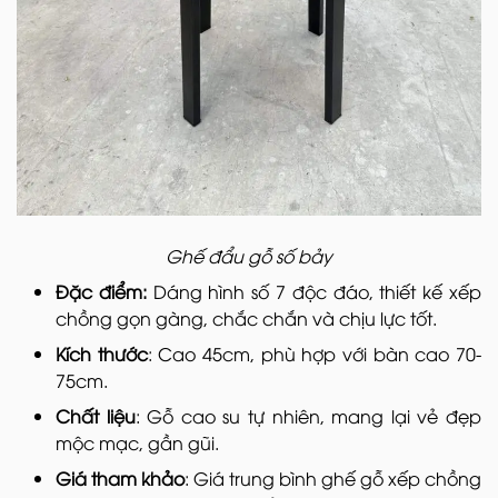
Ghế đẩu gỗ số bảy
Đặc điểm:
Dáng hình số 7 độc đáo, thiết kế xếp
chồng gọn gàng, chắc chắn và chịu lực tốt.
Kích thước
: Cao 45cm, phù hợp với bàn cao 70-
75cm.
Chất liệu
: Gỗ cao su tự nhiên, mang lại vẻ đẹp
mộc mạc, gần gũi.
Giá tham khảo
: Giá trung bình ghế gỗ xếp chồng