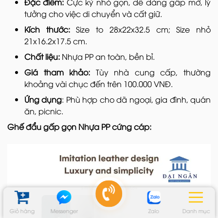
Đặc điểm:
Cực kỳ nhỏ gọn, dễ dàng gấp mở, lý
tưởng cho việc di chuyển và cất giữ.
Kích thước:
Size to 28x22x32.5 cm; Size nhỏ
21x16.2x17.5 cm.
Chất liệu:
Nhựa PP an toàn, bền bỉ.
Giá tham khảo:
Tùy nhà cung cấp, thường
khoảng vài chục đến trên 100.000 VNĐ.
Ứng dụng
: Phù hợp cho dã ngoại, gia đình, quán
ăn, picnic.
Ghế đẩu gấp gọn Nhựa PP cứng cáp:
Giỏ hàng
Messenger
Zalo
Danh mục