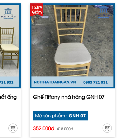
15.8%
Giảm
sắt ống
Ghế Tiffany nhà hàng GNH 07
GNH 07
Mã sản phẩm :
352.000đ
418.000đ