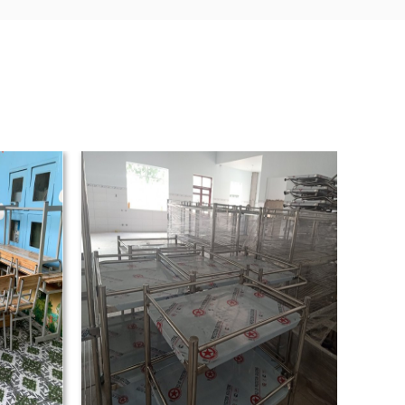
 nệm dày cồng kềnh,
ghế Tiffany
tập trung vào
I
ỉ sét và đa dạng màu sắc.
g là hai lựa chọn hàng đầu cho các concept