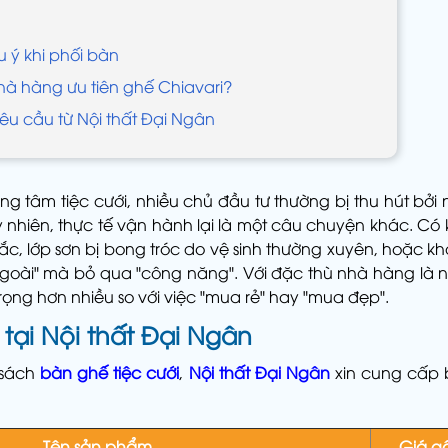
u ý khi phối bàn
nhà hàng ưu tiên ghế Chiavari?
yêu cầu từ Nội thất Đại Ngân
ng tâm tiệc cưới, nhiều chủ đầu tư thường bị thu hút bở
 nhiên, thực tế vận hành lại là một câu chuyện khác. Có 
lắc, lớp sơn bị bong tróc do vệ sinh thường xuyên, hoặc kh
ngoài" mà bỏ qua "công năng". Với đặc thù nhà hàng là n
rọng hơn nhiều so với việc "mua rẻ" hay "mua đẹp".
y tại Nội thất Đại Ngân
 sách
bàn ghế tiệc cưới
,
Nội thất Đại Ngân
xin cung cấp 
Tên sản phẩm
Giá g