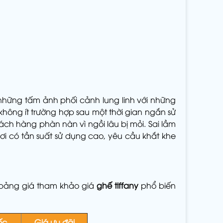
i những tấm ảnh phối cảnh lung linh với những
không ít trường hợp sau một thời gian ngắn sử
ách hàng phàn nàn vì ngồi lâu bị mỏi. Sai lầm
ơi có tần suất sử dụng cao, yêu cầu khắt khe
bảng giá tham khảo giá
ghế tiffany
phổ biến
ốc
Giá ưu đãi