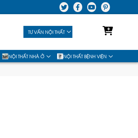
TƯ VẤN NỘI THẤT
NỘI THẤT NHÀ Ở
NỘI THẤT BỆNH VIỆN