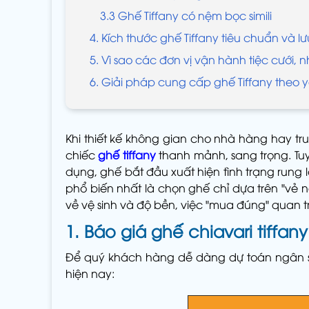
3.3 Ghế Tiffany có nệm bọc simili
4. Kích thước ghế Tiffany tiêu chuẩn và lư
5. Vì sao các đơn vị vận hành tiệc cưới, 
6. Giải pháp cung cấp ghế Tiffany theo 
Khi thiết kế không gian cho nhà hàng hay tru
chiếc
ghế tiffany
thanh mảnh, sang trọng. Tuy
dụng, ghế bắt đầu xuất hiện tình trạng rung 
phổ biến nhất là chọn ghế chỉ dựa trên "vẻ 
về vệ sinh và độ bền, việc "mua đúng" quan t
1. Báo giá ghế chiavari tiffan
Để quý khách hàng dễ dàng dự toán ngân
hiện nay: