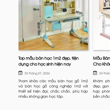
Top mẫu bàn học 1m2 đẹp, tiện
Mẫu Bàn
dụng cho học sinh hiện nay
Cho Khô
25 Tháng 07, 2026
24 Thán
Ghế tiffany
(hay còn được gọi là ghế Chiavar
cao cấp, lễ cưới và các nhà hàng sang trọng t
Tham khảo các mẫu bàn học gỗ 1m2
Khám ph
và bàn học gỗ công nghiệp 1m2 với
đẹp, gọn 
2.1 Nguồn gốc
thiết kế hiện đại, chắc chắn, phù hợp
hợp phòn
nhiều không gian học tập.
bền chắc 
Dòng ghế này có nguồn gốc từ Ý, được kiến tr
nét cổ điển của Hy Lạp và La Mã,
ghế Tiffany