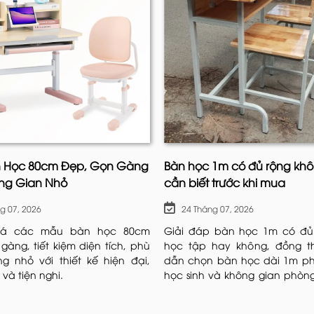
 Học 80cm Đẹp, Gọn Gàng
Bàn học 1m có đủ rộng khô
ng Gian Nhỏ
cần biết trước khi mua
Ghế Tiffany là gì
g 07, 2026
24 Tháng 07, 2026
i) là dòng
ghế tiệc cưới
, sự kiện biểu tượng của sự thanh l
rên toàn thế giới.
á các mẫu bàn học 80cm
Giải đáp bàn học 1m có đủ 
gàng, tiết kiệm diện tích, phù
học tập hay không, đồng t
g nhỏ với thiết kế hiện đại,
dẫn chọn bàn học dài 1m ph
và tiện nghi.
học sinh và không gian phòng
úc sư Giuseppe Gaetano Descalzi thiết kế tại vùng Ligur
ngay.
là sự giao thoa hoàn hảo giữa nét quý phái xưa cũ và tư 