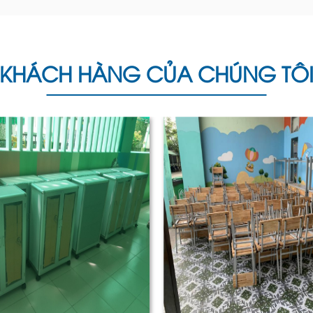
ny
 này chính là sự thanh mảnh. Thay vì những khối gỗ hay
i, giúp không gian trở nên thoáng đãng hơn.
KHÁCH HÀNG CỦA CHÚNG TÔ
 sản xuất lựa chọn vật liệu khác nhau:
hưng đòi hỏi bảo dưỡng kỹ.
ng nhờ độ bền cao, thường được sơn tĩnh điện để chống g
ình", hiện đại và tinh tế.
loại và tính thẩm mỹ cao.
champagne, rosegold... Trong đó, màu trắng và vàng đồn
n mà không gây cảm giác nặng nề.
oặc khăn trải bàn để thay đổi concept theo chủ đề.
 và có khả năng xếp chồng, giúp tối ưu diện tích kho bãi.