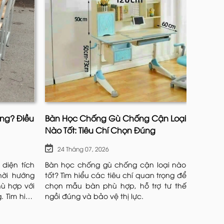
ng? Điều
Bàn Học Chống Gù Chống Cận Loại
Ghế Ch
Nào Tốt: Tiêu Chí Chọn Đúng
Học: C
1
24 Tháng 07, 2026
24 T
ịch, thường xuyên xuất hiện trong các buổi tiệc
diện tích
Bàn học chống gù chống cận loại nào
Tìm hi
hời hướng
tốt? Tìm hiểu các tiêu chí quan trọng để
học sin
ù hợp với
chọn mẫu bàn phù hợp, hỗ trợ tư thế
giúp du
. Tìm hiểu
ngồi đúng và bảo vệ thị lực.
sống và
ia vào thế kỷ 19. Lấy cảm hứng từ những đường
duy thẩm mỹ hiện đại.