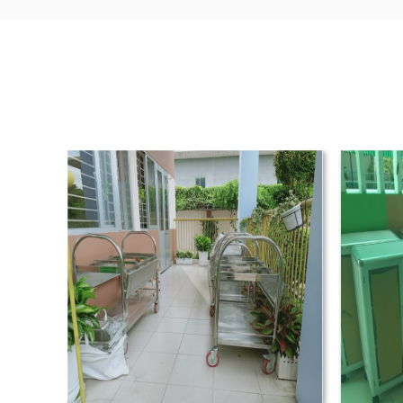
2.2 Đặc điểm thiết kế của ghế Tiffa
Điểm nhận diện đặc trưng nhất của dòng ghế
các đường nan tinh tế, tạo khoảng hở cân đố
Về chất liệu:
Tùy vào mục đích sử dụng mà nhà
Gỗ:
Mang lại vẻ đẹp cổ điển, ấm cúng n
Inox/Sắt/Thép:
Phổ biến nhất cho nhà hà
Nhựa acrylic trong suốt:
Tạo hiệu ứng "vô h
Hợp kim:
Sự kết hợp giữa độ bền của kim 
Màu sắc phổ biến:
Trắng, vàng đồng, bạc, 
tiệc cưới và nhà hàng cao cấp.
Ưu điểm vượt trội:
Thẩm mỹ:
Nâng tầm đẳng cấp không gia
Linh hoạt:
Dễ dàng kết hợp với nơ, hoa h
Vận hành:
Trọng lượng nhẹ, dễ di chuyển