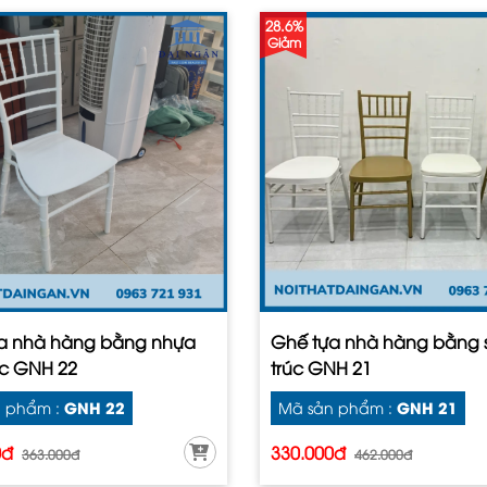
28.6%
Giảm
a nhà hàng bằng nhựa
Ghế tựa nhà hàng bằng 
úc GNH 22
trúc GNH 21
GNH 22
GNH 21
 phẩm :
Mã sản phẩm :
0đ
330.000đ
363.000đ
462.000đ