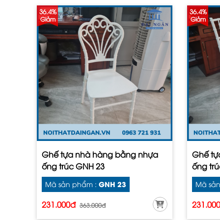
36.4%
36.4%
Giảm
Giảm
Ghế tựa nhà hàng bằng nhựa
Ghế tự
ống trúc GNH 23
ống tr
GNH 23
Mã sản phẩm :
Mã sản
231.000đ
231.00
363.000đ