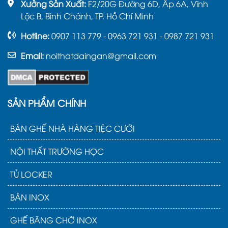
Xưởng Sản Xuất:
F2/20G Đường 6D, Ấp 6A, Vĩnh
Lộc B, Bình Chánh, TP. Hồ Chí Minh
Hotline:
0907 113 779 - 0963 721 931 - 0987 721 931
Email:
noithatdaingan@gmail.com
SẢN PHẨM CHÍNH
BÀN GHẾ NHÀ HÀNG TIỆC CƯỚI
NỘI THẤT TRƯỜNG HỌC
TỦ LOCKER
BÀN INOX
GHẾ BĂNG CHỜ INOX