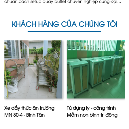
chuẩn,cách setup quầy buffet chuyên nghiệp cùng Đại
Ngân.
KHÁCH HÀNG CỦA CHÚNG TÔI
Xe dẩy thức ăn trường
Tủ đựng ly - công trình
MN 30-4 - Bình Tân
Mầm non bình trị đông