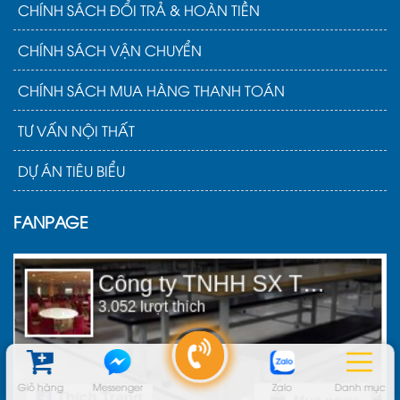
CHÍNH SÁCH ĐỔI TRẢ & HOÀN TIỀN
CHÍNH SÁCH VẬN CHUYỂN
CHÍNH SÁCH MUA HÀNG THANH TOÁN
TƯ VẤN NỘI THẤT
DỰ ÁN TIÊU BIỂU
FANPAGE
Giỏ hàng
Messenger
Zalo
Danh mục