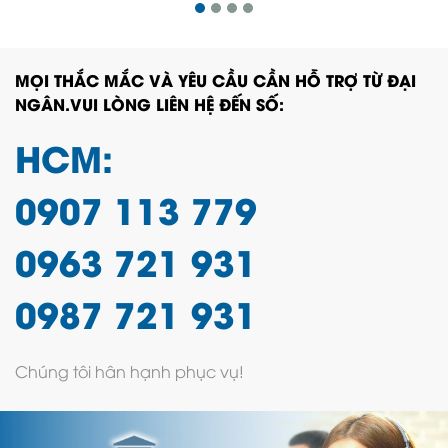
MỌI THẮC MẮC VÀ YÊU CẦU CẦN HỖ TRỢ TỪ ĐẠI
NGÂN.VUI LÒNG LIÊN HỆ ĐẾN SỐ:
HCM:
0907 113 779
0963 721 931
0987 721 931
Chúng tôi hân hạnh phục vụ!