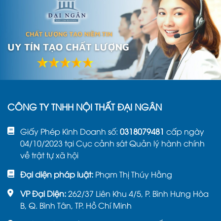
CÔNG TY TNHH NỘI THẤT ĐẠI NGÂN
Giấy Phép Kinh Doanh số:
0318079481
cấp ngày
04/10/2023 tại Cục cảnh sát Quản lý hành chính
về trật tự xã hội
Đại diện pháp luật:
Phạm Thị Thúy Hằng
VP Đại Diện:
262/37 Liên Khu 4/5, P. Bình Hưng Hòa
B, Q. Bình Tân, TP. Hồ Chí Minh