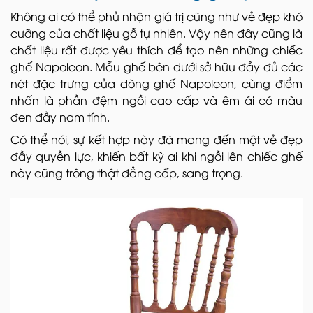
Không ai có thể phủ nhận giá trị cũng như vẻ đẹp khó
cưỡng của chất liệu gỗ tự nhiên. Vậy nên đây cũng là
chất liệu rất được yêu thích để tạo nên những chiếc
ghế Napoleon. Mẫu ghế bên dưới sở hữu đầy đủ các
nét đặc trưng của dòng ghế Napoleon, cùng điểm
nhấn là phần đệm ngồi cao cấp và êm ái có màu
đen đầy nam tính.
Có thể nói, sự kết hợp này đã mang đến một vẻ đẹp
đầy quyền lực, khiến bất kỳ ai khi ngồi lên chiếc ghế
này cũng trông thật đẳng cấp, sang trọng.