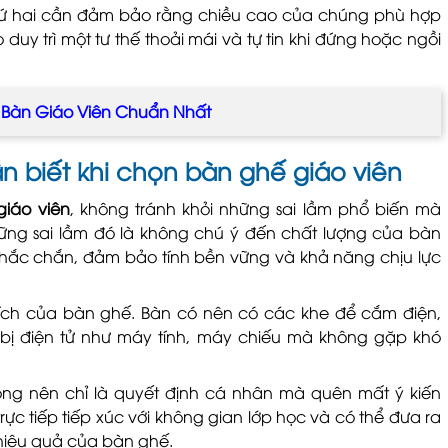
ứ hai cần đảm bảo rằng chiều cao của chúng phù hợp
duy trì một tư thế thoải mái và tự tin khi đứng hoặc ngồi
 Bàn Giáo Viên Chuẩn Nhất
n biết khi chọn bàn ghế giáo viên
iáo viên
, không tránh khỏi những sai lầm phổ biến mà
hững sai lầm đó là không chú ý đến chất lượng của bàn
chắc chắn, đảm bảo tính bền vững và khả năng chịu lực
ện ích của bàn ghế. Bàn có nên có các khe để cắm điện,
 bị điện tử như máy tính, máy chiếu mà không gặp khó
ông nên chỉ là quyết định cá nhân mà quên mất ý kiến
ực tiếp tiếp xúc với không gian lớp học và có thể đưa ra
 hiệu quả của bàn ghế.