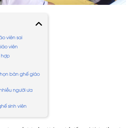
o viên sai
iáo viên
ù hợp
 chọn bàn ghế giáo
nhiều người ưa
ghế sinh viên