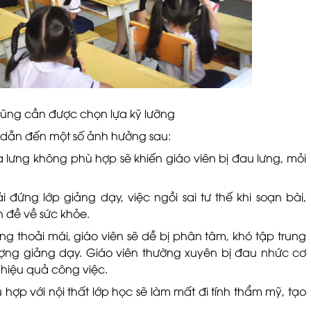
cũng cần được chọn lựa kỹ lưỡng
ể dẫn đến một số ảnh hưởng sau:
 lưng không phù hợp sẽ khiến giáo viên bị đau lưng, mỏi
 đứng lớp giảng dạy, việc ngồi sai tư thế khi soạn bài,
 đề về sức khỏe.
ng thoải mái, giáo viên sẽ dễ bị phân tâm, khó tập trung
ợng giảng dạy. Giáo viên thường xuyên bị đau nhức cơ
 hiệu quả công việc.
hợp với nội thất lớp học sẽ làm mất đi tính thẩm mỹ, tạo