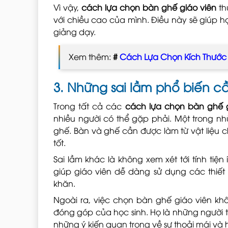
Vì vậy,
cách lựa chọn bàn ghế giáo viên
th
với chiều cao của mình. Điều này sẽ giúp họ 
giảng dạy.
Xem thêm:
#
Cách Lựa Chọn Kích Thước
3. Những sai lầm phổ biến cầ
Trong tất cả các
cách lựa chọn bàn ghế g
nhiều người có thể gặp phải. Một trong n
ghế. Bàn và ghế cần được làm từ vật liệu 
tốt.
Sai lầm khác là không xem xét tới tính ti
giúp giáo viên dễ dàng sử dụng các thiết
khăn.
Ngoài ra, việc chọn bàn ghế giáo viên kh
đóng góp của học sinh. Họ là những người tr
những ý kiến quan trọng về sự thoải mái và