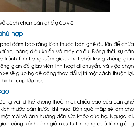
 về cách chọn bàn ghế giáo viên
 phù hợp
 phải đảm bảo rằng kích thước bàn ghế đủ lớn để chứa
trình, bảng điều khiển và máy chiếu. Đồng thời, sự cân
c tránh tình trạng cảm giác chật chội trong không gian
ng gian để giáo viên linh hoạt di chuyển, và việc chọn
e sẽ giúp họ dễ dàng thay đổi vị trí một cách thuận lợi,
 hình trong lớp học.
cao
ứng với tư thế không thoải mái, chiều cao của bàn ghế
ích thước bàn trước khi mua. Bàn quá thấp sẽ làm cho
y mệt mỏi và ảnh hưởng đến sức khỏe của họ. Ngược lại,
c cồng kềnh, làm giảm sự tự tin trong quá trình giảng