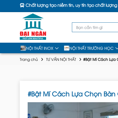
Chất lượng tạo niềm tin, uy tín tạo chất lượng
NỘI THẤT INOX
NỘI THẤT TRƯỜNG HỌC
Trang chủ
TƯ VẤN NỘI THẤT
#Bật Mí Cách Lựa
#Bật Mí Cách Lựa Chọn Bàn