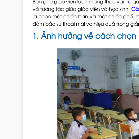
Bàn ghế giáo viên luôn mang theo vai trò q
và tương tác giữa giáo viên và học sinh.
Cá
là chọn một chiếc bàn và một chiếc ghế, 
đảm bảo sự thoải mái và hiệu quả trong giả
1. Ảnh hưởng về cách chọn b