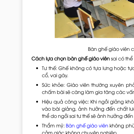
Bàn ghế giáo viên 
Cách lựa chọn bàn ghế giáo viên
sai có th
Tư thế: Ghế không có tựa lưng hoặc tựa
cổ, vai gáy.
Sức khỏe: Giáo viên thường xuyên phải
chấm bài sẽ càng làm gia tăng các vấn
Hiệu quả công việc: Khi ngồi giảng khô
vào bài giảng, ảnh hưởng đến chất lư
thể do ngồi sai tư thế sẽ ảnh hưởng đến
Thẩm mỹ:
Bàn ghế giáo viên
không phù 
cảm giác không chuyên nghiệp.