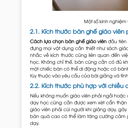
Một số kinh nghiệm
2.1. Kích thước bàn ghế giáo viên
Cách lựa chọn bàn ghế giáo viên
đầu tiên
đựng mọi vật dụng cần thiết như sách giáo 
nhắc về kích thước cũng liên quan đến việ
học. Không chỉ thế, bàn cũng cần có đủ khô
một chiếc bàn có thể di động hoặc có bánh x
tùy thuộc vào yêu cầu của bài giảng và tình
2.2. Kích thước phù hợp với chiều 
Nếu không muốn giáo viên phải ngồi hoặc đ
dạy học cũng cần được xem xét cẩn thận k
giáo viên phải cúi người khi giảng dạy, gâ
bàn quá cao có thể làm tăng cường cảm giá
dạy.