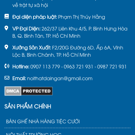
về trật tự xã hội
Đại diện pháp luật:
Phạm Thị Thúy Hằng
VP Đại Diện:
262/37 Liên Khu 4/5, P. Bình Hưng Hòa
B, Q. Bình Tân, TP. Hồ Chí Minh
Xưởng Sản Xuất:
F2/20G Đường 6D, Ấp 6A, Vĩnh
Lộc B, Bình Chánh, TP. Hồ Chí Minh
Hotline:
0907 113 779 - 0963 721 931 - 0987 721 931
Email:
noithatdaingan@gmail.com
SẢN PHẨM CHÍNH
BÀN GHẾ NHÀ HÀNG TIỆC CƯỚI
NỘI THẤT TRƯỜNG HỌC