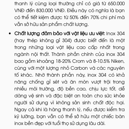
thanh lý cùng loại thường chỉ có giá từ 650.000
VNĐ đến 830.000 VNĐ. Điều này có nghĩa là bạn
có thể tiết kiệm được từ 50% đến 70% chi phí mà
vẫn sở hữu sản phẩm chất lượng.
Chất lượng đảm bảo với vật liệu ưu việt:
Inox 304
(hay thép không gỉ 304) được biết đến là một
trong những loại vật liệu cao cấp nhất trong
ngành nội thất. Thành phần chính của inox 304
bao gồm khoảng 18-20% Crom và 8-10.5% Niken,
cùng với một lượng nhỏ Carbon và các nguyên
tố khác. Nhờ thành phần này, inox 304 có khả
năng chống gỉ sét và ăn mòn vượt trội trong
nhiều môi trường, độ bền cao, chịu lực tốt, dễ
dàng vệ sinh và đặc biệt an toàn cho sức khỏe
người sử dụng vì không sản sinh chất độc hại.
Ngay cả khi là hàng thanh lý, nếu được kiểm tra
kỹ lưỡng, bạn vẫn có thể sở hữu một chiếc bàn
inox bền đẹp với tuổi thọ sử dụng lâu dài.