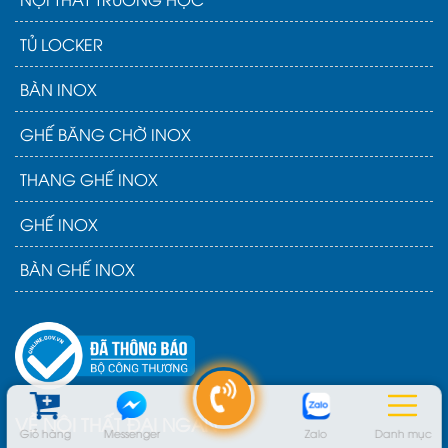
TỦ LOCKER
BÀN INOX
GHẾ BĂNG CHỜ INOX
THANG GHẾ INOX
GHẾ INOX
BÀN GHẾ INOX
VỀ NỘI THẤT ĐẠI NGÂN
Giỏ hàng
Messenger
Zalo
Danh mục