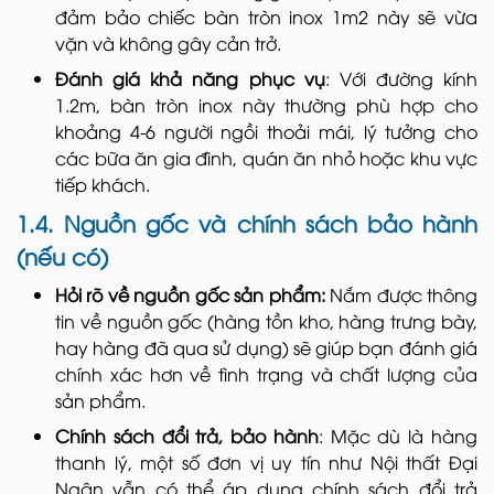
đảm bảo chiếc bàn tròn inox 1m2 này sẽ vừa
vặn và không gây cản trở.
Đánh giá khả năng phục vụ
: Với đường kính
1.2m, bàn tròn inox này thường phù hợp cho
khoảng 4-6 người ngồi thoải mái, lý tưởng cho
các bữa ăn gia đình, quán ăn nhỏ hoặc khu vực
tiếp khách.
1.4. Nguồn gốc và chính sách bảo hành
(nếu có)
Hỏi rõ về nguồn gốc sản phẩm:
Nắm được thông
tin về nguồn gốc (hàng tồn kho, hàng trưng bày,
hay hàng đã qua sử dụng) sẽ giúp bạn đánh giá
chính xác hơn về tình trạng và chất lượng của
sản phẩm.
Chính sách đổi trả, bảo hành
: Mặc dù là hàng
thanh lý, một số đơn vị uy tín như Nội thất Đại
Ngân vẫn có thể áp dụng chính sách đổi trả