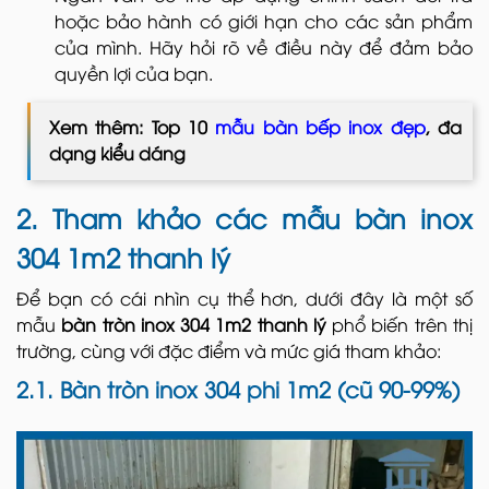
hoặc bảo hành có giới hạn cho các sản phẩm
của mình. Hãy hỏi rõ về điều này để đảm bảo
quyền lợi của bạn.
Xem thêm: Top 10
mẫu bàn bếp inox đẹp
, đa
dạng kiểu dáng
2. Tham khảo các mẫu bàn inox
304 1m2 thanh lý
Để bạn có cái nhìn cụ thể hơn, dưới đây là một số
mẫu
bàn tròn inox 304 1m2 thanh lý
phổ biến trên thị
trường, cùng với đặc điểm và mức giá tham khảo:
2.1. Bàn tròn inox 304 phi 1m2 (cũ 90-99%)