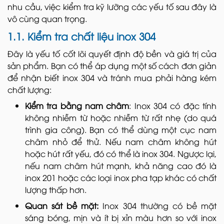
nhu cầu, việc kiểm tra kỹ lưỡng các yếu tố sau đây là
vô cùng quan trọng.
1.1. Kiểm tra chất liệu inox 304
Đây là yếu tố cốt lõi quyết định độ bền và giá trị của
sản phẩm. Bạn có thể áp dụng một số cách đơn giản
để nhận biết inox 304 và tránh mua phải hàng kém
chất lượng:
Kiểm tra bằng nam châm
: Inox 304 có đặc tính
không nhiễm từ hoặc nhiễm từ rất nhẹ (do quá
trình gia công). Bạn có thể dùng một cục nam
châm nhỏ để thử. Nếu nam châm không hút
hoặc hút rất yếu, đó có thể là inox 304. Ngược lại,
nếu nam châm hút mạnh, khả năng cao đó là
inox 201 hoặc các loại inox pha tạp khác có chất
lượng thấp hơn.
Quan sát bề mặt:
Inox 304 thường có bề mặt
sáng bóng, mịn và ít bị xỉn màu hơn so với inox