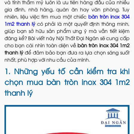
và tính thẩm mỹ luôn là ưu tiên hàng đầu của nhiều
gia đình, nhà hàng, quán ăn hay văn phòng. Tuy
nhiên, liệu việc tìm mua một chiếc
bàn tròn inox 304
1m2 thanh lý
có phải là một quyết định thông minh,
giúp bạn sở hữu sản phẩm ưng ý mà vẫn tiết kiệm
đáng kể? Bài viết này Nội Thất Đại Ngân sẽ cung cấp
cho bạn cái nhìn toàn diện về
bàn tròn inox 304 1m2
thanh lý
để đảm bảo bạn đưa ra lựa chọn sáng suốt
nhất, phù hợp với nhu cầu của mình.
1. Những yếu tố cần kiểm tra khi
chọn mua bàn tròn inox 304 1m2
thanh lý