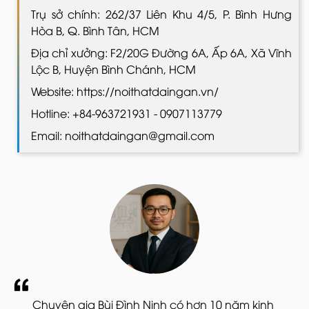
Trụ sở chính: 262/37 Liên Khu 4/5, P. Bình Hưng
Hòa B, Q. Bình Tân, HCM
Địa chỉ xưởng: F2/20G Đường 6A, Ấp 6A, Xã Vĩnh
Lộc B, Huyện Bình Chánh, HCM
Website: https://noithatdaingan.vn/
Hotline: +84-963721931 - 0907113779
Email: noithatdaingan@gmail.com
Chuyên gia Bùi Đình Ninh có hơn 10 năm kinh