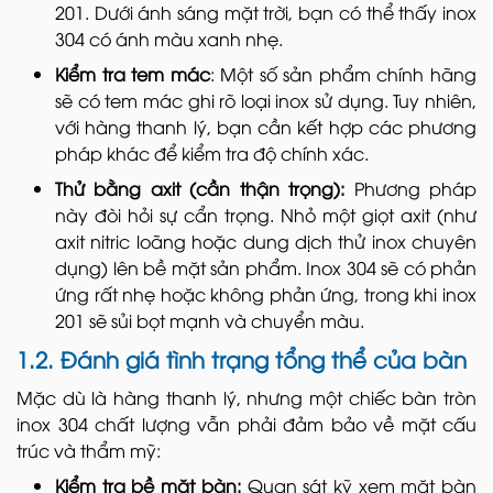
201. Dưới ánh sáng mặt trời, bạn có thể thấy inox
304 có ánh màu xanh nhẹ.
Kiểm tra tem mác
: Một số sản phẩm chính hãng
sẽ có tem mác ghi rõ loại inox sử dụng. Tuy nhiên,
với hàng thanh lý, bạn cần kết hợp các phương
pháp khác để kiểm tra độ chính xác.
Thử bằng axit (cần thận trọng):
Phương pháp
này đòi hỏi sự cẩn trọng. Nhỏ một giọt axit (như
axit nitric loãng hoặc dung dịch thử inox chuyên
dụng) lên bề mặt sản phẩm. Inox 304 sẽ có phản
ứng rất nhẹ hoặc không phản ứng, trong khi inox
201 sẽ sủi bọt mạnh và chuyển màu.
1.2. Đánh giá tình trạng tổng thể của bàn
Mặc dù là hàng thanh lý, nhưng một chiếc bàn tròn
inox 304 chất lượng vẫn phải đảm bảo về mặt cấu
trúc và thẩm mỹ:
Kiểm tra bề mặt bàn:
Quan sát kỹ xem mặt bàn