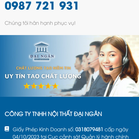
0987 721 931
Chúng tôi hân hạnh phục vụ!
CÔNG TY TNHH NỘI THẤT ĐẠI NGÂN
Giấy Phép Kinh Doanh số:
0318079481
cấp ngày
04/10/2023 tại Cục cảnh sát Quản lý hành chính