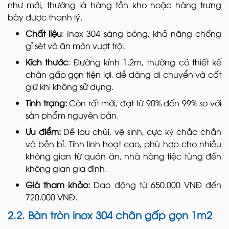
như mới, thường là hàng tồn kho hoặc hàng trưng
bày được thanh lý.
Chất liệu
: Inox 304 sáng bóng, khả năng chống
gỉ sét và ăn mòn vượt trội.
Kích thước
: Đường kính 1.2m, thường có thiết kế
chân gấp gọn tiện lợi, dễ dàng di chuyển và cất
giữ khi không sử dụng.
Tình trạng:
Còn rất mới, đạt từ 90% đến 99% so với
sản phẩm nguyên bản.
Ưu điểm:
Dễ lau chùi, vệ sinh, cực kỳ chắc chắn
và bền bỉ. Tính linh hoạt cao, phù hợp cho nhiều
không gian từ quán ăn, nhà hàng tiệc tùng đến
không gian gia đình.
Giá tham khảo:
Dao động từ 650.000 VNĐ đến
720.000 VNĐ.
2.2. Bàn tròn inox 304 chân gấp gọn 1m2