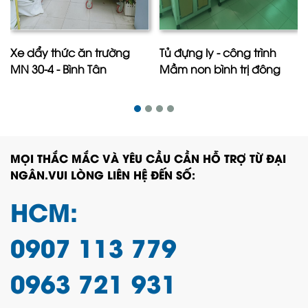
Xe dẩy thức ăn trường
Tủ đựng ly - công trình
MN 30-4 - Bình Tân
Mầm non bình trị đông
MỌI THẮC MẮC VÀ YÊU CẦU CẦN HỖ TRỢ TỪ ĐẠI
NGÂN.VUI LÒNG LIÊN HỆ ĐẾN SỐ:
HCM:
0907 113 779
0963 721 931