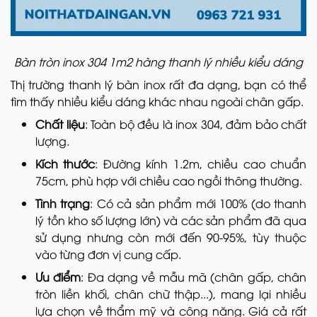
Bàn tròn inox 304 1m2 hàng thanh lý nhiều kiểu dáng
Thị trường thanh lý bàn inox rất đa dạng, bạn có thể
tìm thấy nhiều kiểu dáng khác nhau ngoài chân gấp.
Chất liệu
: Toàn bộ đều là inox 304, đảm bảo chất
lượng.
Kích thước
: Đường kính 1.2m, chiều cao chuẩn
75cm, phù hợp với chiều cao ngồi thông thường.
Tình trạng
: Có cả sản phẩm mới 100% (do thanh
lý tồn kho số lượng lớn) và các sản phẩm đã qua
sử dụng nhưng còn mới đến 90-95%, tùy thuộc
vào từng đơn vị cung cấp.
Ưu điểm
: Đa dạng về mẫu mã (chân gấp, chân
tròn liền khối, chân chữ thập...), mang lại nhiều
lựa chọn về thẩm mỹ và công năng. Giá cả rất