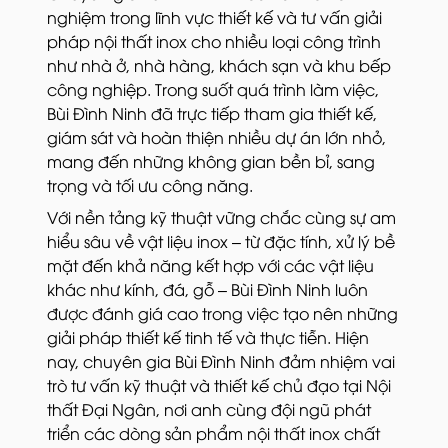
nghiệm trong lĩnh vực thiết kế và tư vấn giải
pháp nội thất inox cho nhiều loại công trình
như nhà ở, nhà hàng, khách sạn và khu bếp
công nghiệp. Trong suốt quá trình làm việc,
Bùi Đình Ninh đã trực tiếp tham gia thiết kế,
giám sát và hoàn thiện nhiều dự án lớn nhỏ,
mang đến những không gian bền bỉ, sang
trọng và tối ưu công năng.
Với nền tảng kỹ thuật vững chắc cùng sự am
hiểu sâu về vật liệu inox – từ đặc tính, xử lý bề
mặt đến khả năng kết hợp với các vật liệu
khác như kính, đá, gỗ – Bùi Đình Ninh luôn
được đánh giá cao trong việc tạo nên những
giải pháp thiết kế tinh tế và thực tiễn. Hiện
nay, chuyên gia Bùi Đình Ninh đảm nhiệm vai
trò tư vấn kỹ thuật và thiết kế chủ đạo tại Nội
thất Đại Ngân, nơi anh cùng đội ngũ phát
triển các dòng sản phẩm nội thất inox chất