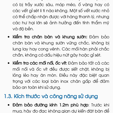
có bị trầy xước sâu, móp méo, ố vàng hay có
các vết gỉ sét li ti nào không. Một số vết xước nhỏ
có thể chấp nhận được với hàng thanh lý, nhưng
các hư hại lớn sẽ ảnh hưởng đến tính thẩm mỹ
và độ bền.
Kiểm tra chân bàn và khung sườn:
Đảm bảo
chân bàn và khung sườn vững chắc, không bị
lung lay hay cong vênh. Các mối hàn phải chắc
chắn, không có dấu hiệu nứt gãy hoặc gỉ sét.
Kiểm tra các mối nối, ốc vít:
Đảm bảo tất cả các
mối nối và ốc vít đều được siết chặt, không bị
lỏng lẻo hay ăn mòn. Điều này đặc biệt quan
trọng với các loại bàn inox chân gấp để đảm
bảo an toàn khi sử dụng.
1.3. Kích thước và công năng sử dụng
Đảm bảo đường kính 1.2m phù hợp
: Trước khi
mua, hãy đo đạc không gian dự kiến đặt bàn để