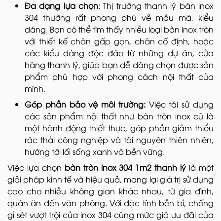
Đa dạng lựa chọn
: Thị trường thanh lý bàn inox
304 thường rất phong phú về mẫu mã, kiểu
dáng. Bạn có thể tìm thấy nhiều loại bàn inox tròn
với thiết kế chân gấp gọn, chân cố định, hoặc
các kiểu dáng độc đáo từ những dự án, cửa
hàng thanh lý, giúp bạn dễ dàng chọn được sản
phẩm phù hợp với phong cách nội thất của
mình.
Góp phần bảo vệ môi trường:
Việc tái sử dụng
các sản phẩm nội thất như bàn tròn inox cũ là
một hành động thiết thực, góp phần giảm thiểu
rác thải công nghiệp và tài nguyên thiên nhiên,
hướng tới lối sống xanh và bền vững.
Việc lựa chọn
bàn tròn inox 304 1m2 thanh lý
là một
giải pháp kinh tế và hiệu quả, mang lại giá trị sử dụng
cao cho nhiều không gian khác nhau, từ gia đình,
quán ăn đến văn phòng. Với đặc tính bền bỉ, chống
gỉ sét vượt trội của inox 304 cùng mức giá ưu đãi của