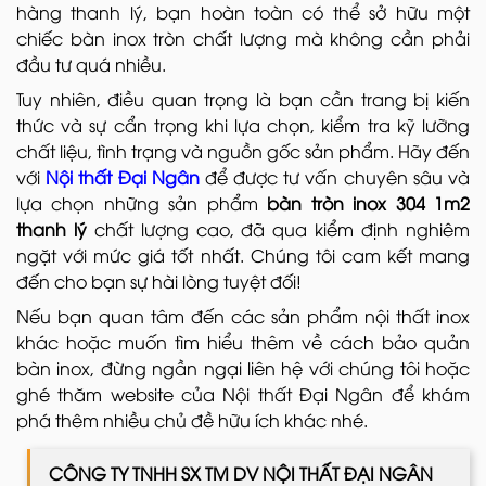
hàng thanh lý, bạn hoàn toàn có thể sở hữu một
chiếc bàn inox tròn chất lượng mà không cần phải
đầu tư quá nhiều.
Tuy nhiên, điều quan trọng là bạn cần trang bị kiến
thức và sự cẩn trọng khi lựa chọn, kiểm tra kỹ lưỡng
chất liệu, tình trạng và nguồn gốc sản phẩm. Hãy đến
với
Nội thất Đại Ngân
để được tư vấn chuyên sâu và
lựa chọn những sản phẩm
bàn tròn inox 304 1m2
thanh lý
chất lượng cao, đã qua kiểm định nghiêm
ngặt với mức giá tốt nhất. Chúng tôi cam kết mang
đến cho bạn sự hài lòng tuyệt đối!
Nếu bạn quan tâm đến các sản phẩm nội thất inox
khác hoặc muốn tìm hiểu thêm về cách bảo quản
bàn inox, đừng ngần ngại liên hệ với chúng tôi hoặc
ghé thăm website của Nội thất Đại Ngân để khám
phá thêm nhiều chủ đề hữu ích khác nhé.
CÔNG TY TNHH SX TM DV NỘI THẤT ĐẠI NGÂN