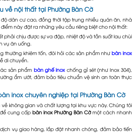
u về nội thất tại Phường Bàn Cờ
 độ dân cư cao, đồng thời tập trung nhiều quán ăn, nhà
điểm này đặt ra những yêu cầu riêng biệt cho nội thất:
ất phải chịu được sự va đập, nhiệt độ và tần suất lau chùi
ch vụ ăn uống.
g thường khiêm tốn, đòi hỏi các sản phẩm như
bàn inox
dễ di chuyển.
 các sản phẩm
bàn ghế inox
chống gỉ sét (như Inox 304),
ường ẩm ướt, đảm bảo tiêu chuẩn vệ sinh an toàn thực
 bàn inox chuyên nghiệp tại Phường Bàn Cờ
 về không gian và chất lượng tại khu vực này. Chúng tôi
vụ để cung cấp
bàn inox Phường Bàn Cờ
một cách nhanh
dịch vụ giao hàng, lắp đặt nhanh chóng, đảm bảo tiến