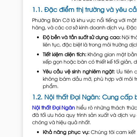
1.1. Đặc điểm thị trường và yêu cầ
Phường Bàn Cờ là khu vực nổi tiếng với mật
hàng, và các cơ sở kinh doanh dịch vụ. Đặc 
Độ bền và tần suất sử dụng cao:
Nội th
liên tục, đặc biệt là trong môi trường dị
Tiết kiệm diện tích:
Không gian mặt bằn
xếp gọn hoặc bàn có thiết kế tối giản, 
Yêu cầu vệ sinh nghiêm ngặt:
Ưu tiên
không bám dầu mỡ, phù hợp với môi tr
phẩm.
1.2. Nội thất Đại Ngân: Cung cấp
Nội thất Đại Ngân
hiểu rõ những thách thức
đã tối ưu hóa quy trình sản xuất và dịch 
chóng và hiệu quả nhất.
Khả năng phục vụ:
Chúng tôi cam kết 