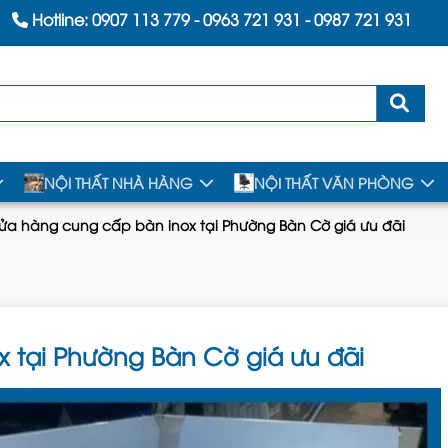
Hotline:
0907 113 779
-
0963 721 931
-
0987 721 931
NỘI THẤT NHÀ HÀNG
NỘI THẤT VĂN PHÒNG
ửa hàng cung cấp bàn inox tại Phường Bàn Cờ giá ưu đãi
 tại Phường Bàn Cờ giá ưu đãi