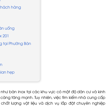
 khách hàng
 ăn uống
ox 201
ng tại Phường Bàn
ện
gian hẹp
h như bàn inox tại các khu vực có mật độ dân cư và kinh
àng tăng mạnh. Tuy nhiên, việc tìm kiếm nhà cung cấp
chất lượng vật liệu và dịch vụ lắp đặt chuyên nghiệp