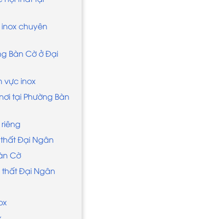
 inox chuyên
ng Bàn Cờ ở Đại
h vực inox
 nơi tại Phường Bàn
 riêng
i thất Đại Ngân
Bàn Cờ
i thất Đại Ngân
ox
x