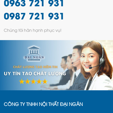
0963 721 931
0987 721 931
Chúng tôi hân hạnh phục vụ!
CÔNG TY TNHH NỘI THẤT ĐẠI NGÂN