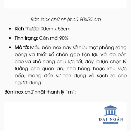
Bàn inox chữ nhật cũ 90x55 cm
Kích thước:
90cm x 55cm
Tình trạng
: Còn mới 90%
Mô tả:
Mẫu bàn inox này sở hữu mặt phẳng sáng
bóng và thiết kế chân gập tiện lợi. Với độ bền
cao và khả năng chịu lực tốt, đây là lựa chọn lý
tưởng cho quán ăn, nhà hàng hoặc khu vực
bếp, mang đến sự tiện dụng và sạch sẽ cho
người dùng.
Bàn inox chữ nhật thanh lý 1m1: