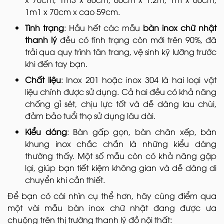
1m1 x 70cm x cao 59cm.
Tình trạng
: Hầu hết các mẫu
bàn inox chữ nhật
thanh lý
đều có tình trạng còn mới trên 90%, đã
trải qua quy trình tân trang, vệ sinh kỹ lưỡng trước
khi đến tay bạn.
Chất liệu
: Inox 201 hoặc inox 304 là hai loại vật
liệu chính được sử dụng. Cả hai đều có khả năng
chống gỉ sét, chịu lực tốt và dễ dàng lau chùi,
đảm bảo tuổi thọ sử dụng lâu dài.
Kiểu dáng
: Bàn gấp gọn, bàn chân xếp, bàn
khung inox chắc chắn là những kiểu dáng
thường thấy. Một số mẫu còn có khả năng gập
lại, giúp bạn tiết kiệm không gian và dễ dàng di
chuyển khi cần thiết.
Để bạn có cái nhìn cụ thể hơn, hãy cùng điểm qua
một vài mẫu bàn inox chữ nhật đang được ưa
chuộng trên thị trường thanh lý đồ nội thất: