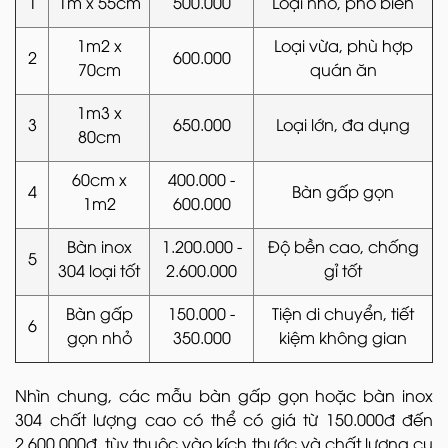
1
1m x 55cm
500.000
Loại nhỏ, phổ biến
1m2 x
Loại vừa, phù hợp
2
600.000
70cm
quán ăn
1m3 x
3
650.000
Loại lớn, đa dụng
80cm
60cm x
400.000 -
4
Bàn gấp gọn
1m2
600.000
Bàn inox
1.200.000 -
Độ bền cao, chống
5
304 loại tốt
2.600.000
gỉ tốt
Bàn gấp
150.000 -
Tiện di chuyển, tiết
6
gọn nhỏ
350.000
kiệm không gian
Nhìn chung, các mẫu bàn gấp gọn hoặc bàn inox
304 chất lượng cao có thể có giá từ 150.000đ đến
2.600.000đ, tùy thuộc vào kích thước và chất lượng cụ