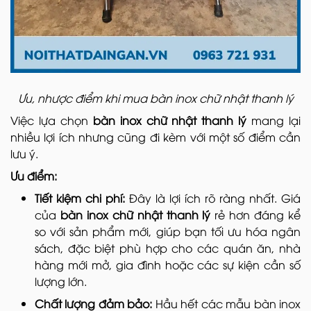
Ưu, nhược điểm khi mua bàn inox chữ nhật thanh lý
Việc lựa chọn
bàn inox chữ nhật thanh lý
mang lại
nhiều lợi ích nhưng cũng đi kèm với một số điểm cần
lưu ý.
Ưu điểm:
Tiết kiệm chi phí:
Đây là lợi ích rõ ràng nhất. Giá
của
bàn inox chữ nhật thanh lý
rẻ hơn đáng kể
so với sản phẩm mới, giúp bạn tối ưu hóa ngân
sách, đặc biệt phù hợp cho các quán ăn, nhà
hàng mới mở, gia đình hoặc các sự kiện cần số
lượng lớn.
Chất lượng đảm bảo:
Hầu hết các mẫu bàn inox