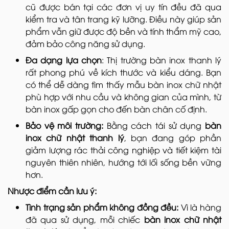
cũ được bán tại các đơn vị uy tín đều đã qua
kiểm tra và tân trang kỹ lưỡng. Điều này giúp sản
phẩm vẫn giữ được độ bền và tính thẩm mỹ cao,
đảm bảo công năng sử dụng.
Đa dạng lựa chọn
: Thị trường bàn inox thanh lý
rất phong phú về kích thước và kiểu dáng. Bạn
có thể dễ dàng tìm thấy mẫu bàn inox chữ nhật
phù hợp với nhu cầu và không gian của mình, từ
bàn inox gấp gọn cho đến bàn chân cố định.
Bảo vệ môi trường:
Bằng cách tái sử dụng
bàn
inox chữ nhật thanh lý
, bạn đang góp phần
giảm lượng rác thải công nghiệp và tiết kiệm tài
nguyên thiên nhiên, hướng tới lối sống bền vững
hơn.
Nhược điểm cần lưu ý:
Tình trạng sản phẩm không đồng đều:
Vì là hàng
đã qua sử dụng, mỗi chiếc
bàn inox chữ nhật