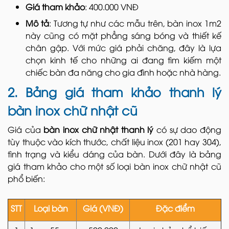
Giá tham khảo
: 400.000 VNĐ
Mô tả
: Tương tự như các mẫu trên, bàn inox 1m2
này cũng có mặt phẳng sáng bóng và thiết kế
chân gập. Với mức giá phải chăng, đây là lựa
chọn kinh tế cho những ai đang tìm kiếm một
chiếc bàn đa năng cho gia đình hoặc nhà hàng.
2. Bảng giá tham khảo thanh lý
bàn inox chữ nhật cũ
Giá của
bàn inox chữ nhật thanh lý
có sự dao động
tùy thuộc vào kích thước, chất liệu inox (201 hay 304),
tình trạng và kiểu dáng của bàn. Dưới đây là bảng
giá tham khảo cho một số loại bàn inox chữ nhật cũ
phổ biến:
STT
Loại bàn
Giá (VNĐ)
Đặc điểm