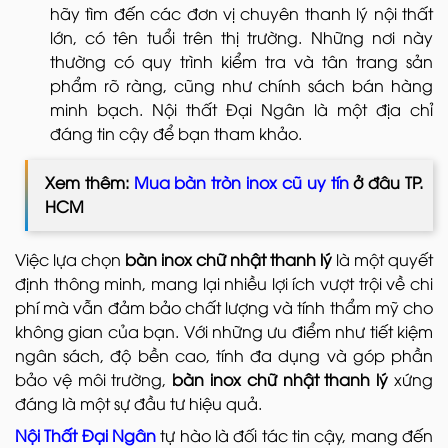
hãy tìm đến các đơn vị chuyên thanh lý nội thất
lớn, có tên tuổi trên thị trường. Những nơi này
thường có quy trình kiểm tra và tân trang sản
phẩm rõ ràng, cũng như chính sách bán hàng
minh bạch. Nội thất Đại Ngân là một địa chỉ
đáng tin cậy để bạn tham khảo.
Xem thêm:
Mua bàn tròn inox cũ uy tín
ở đâu TP.
HCM
Việc lựa chọn
bàn inox chữ nhật thanh lý
là một quyết
định thông minh, mang lại nhiều lợi ích vượt trội về chi
phí mà vẫn đảm bảo chất lượng và tính thẩm mỹ cho
không gian của bạn. Với những ưu điểm như tiết kiệm
ngân sách, độ bền cao, tính đa dụng và góp phần
bảo vệ môi trường,
bàn inox chữ nhật thanh lý
xứng
đáng là một sự đầu tư hiệu quả.
Nội Thất Đại Ngân
tự hào là đối tác tin cậy, mang đến