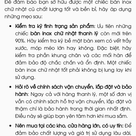
Để đảm bảo bạn sở hữu được một chiếc bàn inox
chữ nhật cũ chất lượng tốt và bền bỉ, hãy áp dụng
những mẹo sau:
Kiểm tra kỹ tình trạng sản phẩm
: Ưu tiên những
chiếc
bàn inox chữ nhật thanh lý
còn mới trên
90%. Hãy kiểm tra kỹ bề mặt bàn xem có vết trầy
xước, móp méo lớn hay không. Đặc biệt, hãy
kiểm tra phần khung chân và các mối hàn để
đảm bảo độ chắc chắn và ổn định. Một chiếc
bàn inox chữ nhật tốt phải không bị lung lay khi
sử dụng.
Hỏi rõ về chính sách vận chuyển, lắp đặt và bảo
hành
: Ngay cả với hàng thanh lý, một số đơn vị
vẫn có chính sách hỗ trợ vận chuyển, lắp đặt và
thậm chí là bảo hành trong thời gian nhất định.
Điều này sẽ giúp bạn yên tâm hơn khi mua sắm.
Nên mua tại các kho, cửa hàng lớn, có uy tín:
Để
đảm bảo chất lượng và giá trị sử dụng lâu dài,