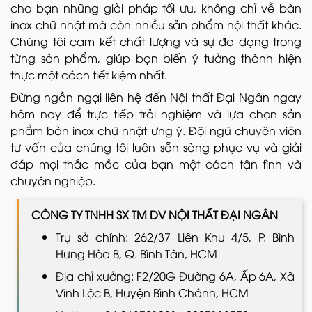
cho bạn những giải pháp tối ưu, không chỉ về bàn
inox chữ nhật mà còn nhiều sản phẩm nội thất khác.
Chúng tôi cam kết chất lượng và sự đa dạng trong
từng sản phẩm, giúp bạn biến ý tưởng thành hiện
thực một cách tiết kiệm nhất.
Đừng ngần ngại liên hệ đến Nội thất Đại Ngân ngay
hôm nay để trực tiếp trải nghiệm và lựa chọn sản
phẩm bàn inox chữ nhật ưng ý. Đội ngũ chuyên viên
tư vấn của chúng tôi luôn sẵn sàng phục vụ và giải
đáp mọi thắc mắc của bạn một cách tận tình và
chuyên nghiệp.
CÔNG TY TNHH SX TM DV NỘI THẤT ĐẠI NGÂN
Trụ sở chính: 262/37 Liên Khu 4/5, P. Bình
Hưng Hòa B, Q. Bình Tân, HCM
Địa chỉ xưởng: F2/20G Đường 6A, Ấp 6A, Xã
Vĩnh Lộc B, Huyện Bình Chánh, HCM