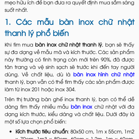
mẹo hữu ích để bạn đưa ra quyết định mua sắm sáng
suốt nhất.
1. Các mẫu bàn inox chữ nhật
thanh lý phổ biến
Khi tìm mua
bàn inox chữ nhật thanh lý
, bạn sẽ thấy
sự đa dạng về mẫu mã và kích thước. Các sản phẩm
này thường có tình trạng còn mới trên 90%, đã được
tân trang và vệ sinh sạch sẽ trước khi đến tay người
dùng. Về chất liệu, dù là
bàn inox hình chữ nhật
thanh lý, bạn vẫn có thể tìm thấy các sản phẩm được
làm từ inox 201 hoặc inox 304.
Trên thị trường bàn ghế inox thanh lý, bạn có thể dễ
dàng tìm thấy nhiều mẫu
bàn inox
chữ nhật với đa
dạng kích thước, kiểu dáng và chất liệu. Dưới đây là
một số lựa chọn phổ biến:
Kích thước tiêu chuẩn
: 80x50 cm, 1m x 55cm, 1m2
x 70cm, 1m3 x 80cm, 60cm x 1.2m, 1m x 60cm,