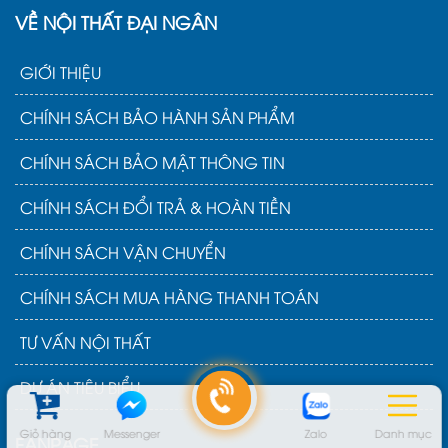
VỀ NỘI THẤT ĐẠI NGÂN
GIỚI THIỆU
CHÍNH SÁCH BẢO HÀNH SẢN PHẨM
CHÍNH SÁCH BẢO MẬT THÔNG TIN
CHÍNH SÁCH ĐỔI TRẢ & HOÀN TIỀN
CHÍNH SÁCH VẬN CHUYỂN
CHÍNH SÁCH MUA HÀNG THANH TOÁN
TƯ VẤN NỘI THẤT
DỰ ÁN TIÊU BIỂU
Giỏ hàng
Messenger
Zalo
Danh mục
FANPAGE