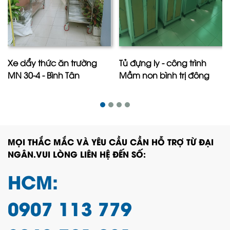
Xe dẩy thức ăn trường
Tủ đựng ly - công trình
MN 30-4 - Bình Tân
Mầm non bình trị đông
MỌI THẮC MẮC VÀ YÊU CẦU CẦN HỖ TRỢ TỪ ĐẠI
NGÂN.VUI LÒNG LIÊN HỆ ĐẾN SỐ:
HCM:
0907 113 779