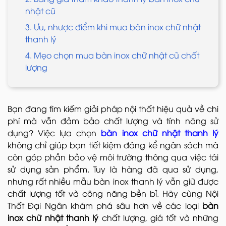
nhật cũ
3. Ưu, nhược điểm khi mua bàn inox chữ nhật
thanh lý
4. Mẹo chọn mua bàn inox chữ nhật cũ chất
lượng
Bạn đang tìm kiếm giải pháp nội thất hiệu quả về chi
phí mà vẫn đảm bảo chất lượng và tính năng sử
dụng? Việc lựa chọn
bàn inox chữ nhật thanh lý
không chỉ giúp bạn tiết kiệm đáng kể ngân sách mà
còn góp phần bảo vệ môi trường thông qua việc tái
sử dụng sản phẩm. Tuy là hàng đã qua sử dụng,
nhưng rất nhiều mẫu bàn inox thanh lý vẫn giữ được
chất lượng tốt và công năng bền bỉ. Hãy cùng Nội
Thất Đại Ngân khám phá sâu hơn về các loại
bàn
inox chữ nhật thanh lý
chất lượng, giá tốt và những