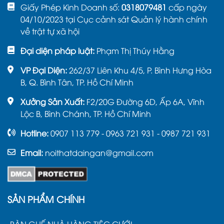
Giấy Phép Kinh Doanh số:
0318079481
cấp ngày
04/10/2023 tại Cục cảnh sát Quản lý hành chính
về trật tự xã hội
Đại diện pháp luật:
Phạm Thị Thúy Hằng
VP Đại Diện:
262/37 Liên Khu 4/5, P. Bình Hưng Hòa
B, Q. Bình Tân, TP. Hồ Chí Minh
Xưởng Sản Xuất:
F2/20G Đường 6D, Ấp 6A, Vĩnh
Lộc B, Bình Chánh, TP. Hồ Chí Minh
Hotline:
0907 113 779 - 0963 721 931 - 0987 721 931
Email:
noithatdaingan@gmail.com
SẢN PHẨM CHÍNH
BÀN GHẾ NHÀ HÀNG TIỆC CƯỚI