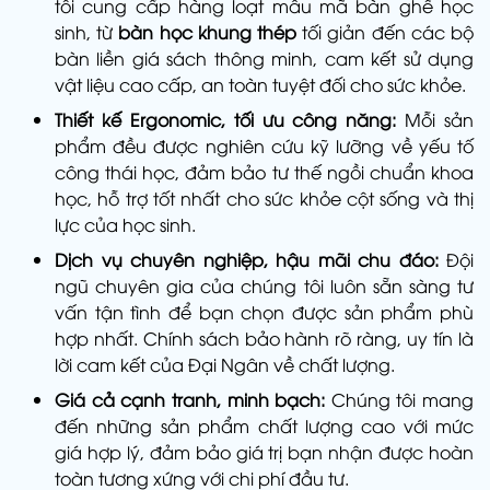
tôi cung cấp hàng loạt mẫu mã bàn ghế học
sinh, từ
bàn học khung thép
tối giản đến các bộ
bàn liền giá sách thông minh, cam kết sử dụng
vật liệu cao cấp, an toàn tuyệt đối cho sức khỏe.
Thiết kế Ergonomic, tối ưu công năng:
Mỗi sản
phẩm đều được nghiên cứu kỹ lưỡng về yếu tố
công thái học, đảm bảo tư thế ngồi chuẩn khoa
học, hỗ trợ tốt nhất cho sức khỏe cột sống và thị
lực của học sinh.
Dịch vụ chuyên nghiệp, hậu mãi chu đáo:
Đội
ngũ chuyên gia của chúng tôi luôn sẵn sàng tư
vấn tận tình để bạn chọn được sản phẩm phù
hợp nhất. Chính sách bảo hành rõ ràng, uy tín là
lời cam kết của Đại Ngân về chất lượng.
Giá cả cạnh tranh, minh bạch:
Chúng tôi mang
đến những sản phẩm chất lượng cao với mức
giá hợp lý, đảm bảo giá trị bạn nhận được hoàn
toàn tương xứng với chi phí đầu tư.