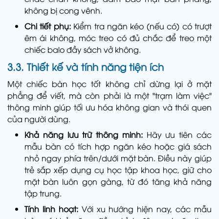
không bị cong vênh.
Chi tiết phụ:
Kiểm tra ngăn kéo (nếu có) có trượt
êm ái không, móc treo có đủ chắc để treo một
chiếc balo đầy sách vở không.
3.3. Thiết kế và tính năng tiện ích
Một chiếc bàn học tốt không chỉ dừng lại ở mặt
phẳng để viết, mà còn phải là một "trạm làm việc"
thông minh giúp tối ưu hóa không gian và thói quen
của người dùng.
Khả năng lưu trữ thông minh:
Hãy ưu tiên các
mẫu bàn có tích hợp ngăn kéo hoặc giá sách
nhỏ ngay phía trên/dưới mặt bàn. Điều này giúp
trẻ sắp xếp dụng cụ học tập khoa học, giữ cho
mặt bàn luôn gọn gàng, từ đó tăng khả năng
tập trung.
Tính linh hoạt:
Với xu hướng hiện nay, các mẫu