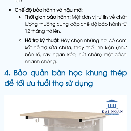
liền.
Chế độ bảo hành và hậu mãi:
Thời gian bảo hành:
Một đơn vị tự tin về chất
lượng thường cung cấp chế độ bảo hành từ
12 tháng trở lên.
Hỗ trợ kỹ thuật:
Hãy chọn những nơi có cam
kết hỗ trợ sửa chữa, thay thế linh kiện (như
bản lề, ray ngăn kéo, nút chân) một cách
nhanh chóng.
4. Bảo quản bàn học khung thép
để tối ưu tuổi thọ sử dụng