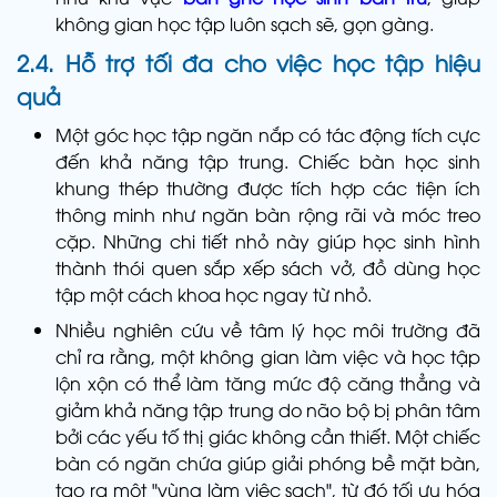
không gian học tập luôn sạch sẽ, gọn gàng.
2.4. Hỗ trợ tối đa cho việc học tập hiệu
quả
Một góc học tập ngăn nắp có tác động tích cực
đến khả năng tập trung. Chiếc bàn học sinh
khung thép thường được tích hợp các tiện ích
thông minh như ngăn bàn rộng rãi và móc treo
cặp. Những chi tiết nhỏ này giúp học sinh hình
thành thói quen sắp xếp sách vở, đồ dùng học
tập một cách khoa học ngay từ nhỏ.
Nhiều nghiên cứu về tâm lý học môi trường đã
chỉ ra rằng, một không gian làm việc và học tập
lộn xộn có thể làm tăng mức độ căng thẳng và
giảm khả năng tập trung do não bộ bị phân tâm
bởi các yếu tố thị giác không cần thiết. Một chiếc
bàn có ngăn chứa giúp giải phóng bề mặt bàn,
tạo ra một "vùng làm việc sạch", từ đó tối ưu hóa