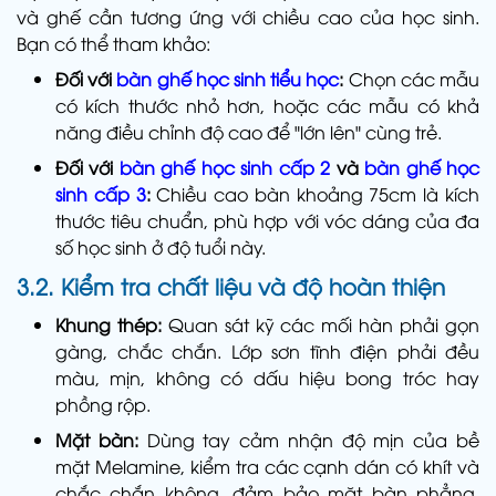
và ghế cần tương ứng với chiều cao của học sinh.
Bạn có thể tham khảo:
Đối với
bàn ghế học sinh tiểu học
:
Chọn các mẫu
có kích thước nhỏ hơn, hoặc các mẫu có khả
năng điều chỉnh độ cao để "lớn lên" cùng trẻ.
Đối với
bàn ghế học sinh cấp 2
và
bàn ghế học
sinh cấp 3
:
Chiều cao bàn khoảng 75cm là kích
thước tiêu chuẩn, phù hợp với vóc dáng của đa
số học sinh ở độ tuổi này.
3.2. Kiểm tra chất liệu và độ hoàn thiện
Khung thép:
Quan sát kỹ các mối hàn phải gọn
gàng, chắc chắn. Lớp sơn tĩnh điện phải đều
màu, mịn, không có dấu hiệu bong tróc hay
phồng rộp.
Mặt bàn:
Dùng tay cảm nhận độ mịn của bề
mặt Melamine, kiểm tra các cạnh dán có khít và
chắc chắn không, đảm bảo mặt bàn phẳng,