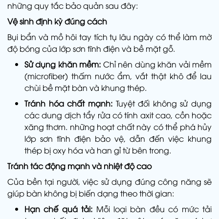
những quy tắc bảo quản sau đây:
Vệ sinh định kỳ đúng cách
Bụi bẩn và mồ hôi tay tích tụ lâu ngày có thể làm mờ
độ bóng của lớp sơn tĩnh điện và bề mặt gỗ.
Sử dụng khăn mềm:
Chỉ nên dùng khăn vải mềm
(microfiber) thấm nước ẩm, vắt thật khô để lau
chùi bề mặt bàn và khung thép.
Tránh hóa chất mạnh:
Tuyệt đối không sử dụng
các dung dịch tẩy rửa có tính axit cao, cồn hoặc
xăng thơm. những hoạt chất này có thể phá hủy
lớp sơn tĩnh điện bảo vệ, dẫn đến việc khung
thép bị oxy hóa và han gỉ từ bên trong.
Tránh tác động mạnh và nhiệt độ cao
Của bền tại người, việc sử dụng đúng công năng sẽ
giúp bàn không bị biến dạng theo thời gian:
Hạn chế quá tải:
Mỗi loại bàn đều có mức tải