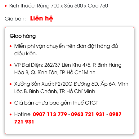
Kích thước
Rộng 700 x Sâu 500 x Cao 750
Liên hệ
Giá bán
Giao hàng
Miễn phí vận chuyển trên đơn đặt hàng đủ
điều kiện.
VP Đại Diện: 262/37 Liên Khu 4/5, P. Bình Hưng
Hòa B, Q. Bình Tân, TP. Hồ Chí Minh
Xưởng Sản Xuất: F2/20G Đường 6D, Ấp 6A, Vĩnh
Lộc B, Bình Chánh, TP. Hồ Chí Minh
Giá bán chưa bao gồm thuế GTGT
0907 113 779
0963 721 931
0987
Hotline:
-
-
721 931