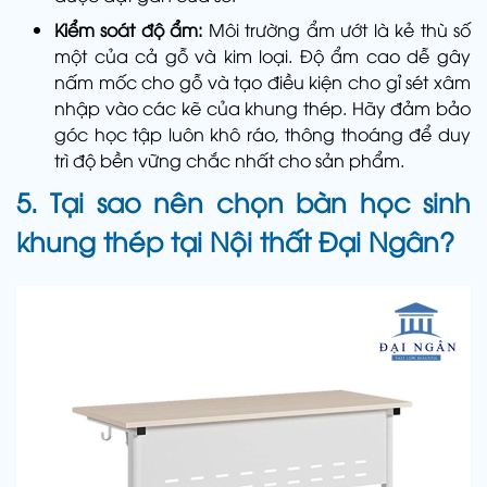
Kiểm soát độ ẩm:
Môi trường ẩm ướt là kẻ thù số
một của cả gỗ và kim loại. Độ ẩm cao dễ gây
nấm mốc cho gỗ và tạo điều kiện cho gỉ sét xâm
nhập vào các kẽ của khung thép. Hãy đảm bảo
góc học tập luôn khô ráo, thông thoáng để duy
trì độ bền vững chắc nhất cho sản phẩm.
5. Tại sao nên chọn bàn học sinh
khung thép tại Nội thất Đại Ngân?