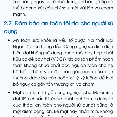
tình hàng ngày từ trẻ nhỏ, trong khi bàn gỗ ép có
thể bị hỏng kết cấu chỉ sau một vài lần va chạm
mạnh.
2.2. Đảm bảo an toàn tối đa cho người sử
dụng
An toàn sức khỏe là yếu tố được Nội thất Đại
Ngân đặt lên hàng đầu. Công nghệ sơn tĩnh điện
hiện đại không sử dụng dung môi hay hợp chất
hữu cơ dễ bay hơi (VOCs), do đó sản phẩm hoàn
toàn không chứa chất độc hại, an toàn cho hệ
hô hấp. Thêm vào đó, các góc cạnh của bàn
thường được bo tròn hoặc xử lý kỹ lưỡng để loại
bỏ nguy cơ gây tổn thương khi va chạm.
Mặt bàn làm từ gỗ công nghiệp phủ Melamine
đạt tiêu chuẩn E1 (mức phát thải Formaldehyde
cực thấp, an toàn cho người sử dụng) cũng là
một điểm cộng lớn. Bề mặt này nhẵn mịn, không