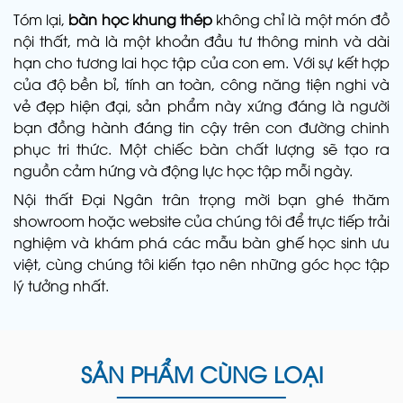
Tóm lại,
bàn học khung thép
không chỉ là một món đồ
nội thất, mà là một khoản đầu tư thông minh và dài
hạn cho tương lai học tập của con em. Với sự kết hợp
của độ bền bỉ, tính an toàn, công năng tiện nghi và
vẻ đẹp hiện đại, sản phẩm này xứng đáng là người
bạn đồng hành đáng tin cậy trên con đường chinh
phục tri thức. Một chiếc bàn chất lượng sẽ tạo ra
nguồn cảm hứng và động lực học tập mỗi ngày.
Nội thất Đại Ngân trân trọng mời bạn ghé thăm
showroom hoặc website của chúng tôi để trực tiếp trải
nghiệm và khám phá các mẫu bàn ghế học sinh ưu
việt, cùng chúng tôi kiến tạo nên những góc học tập
lý tưởng nhất.
SẢN PHẨM CÙNG LOẠI