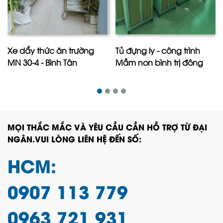
Xe dẩy thức ăn trường
Tủ đựng ly - công trình
MN 30-4 - Bình Tân
Mầm non bình trị đông
MỌI THẮC MẮC VÀ YÊU CẦU CẦN HỖ TRỢ TỪ ĐẠI
NGÂN.VUI LÒNG LIÊN HỆ ĐẾN SỐ:
HCM:
0907 113 779
0963 721 931