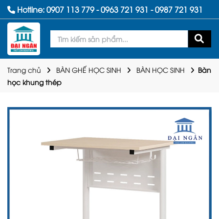
Hotline:
0907 113 779
-
0963 721 931
-
0987 721 931
Trang chủ
BÀN GHẾ HỌC SINH
BÀN HỌC SINH
Bàn
học khung thép