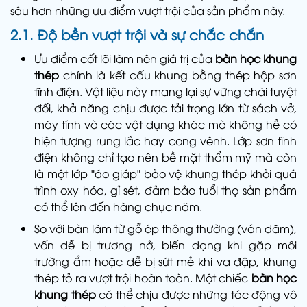
sâu hơn những ưu điểm vượt trội của sản phẩm này.
2.1. Độ bền vượt trội và sự chắc chắn
Ưu điểm cốt lõi làm nên giá trị của
bàn học khung
thép
chính là kết cấu khung bằng thép hộp sơn
tĩnh điện. Vật liệu này mang lại sự vững chãi tuyệt
đối, khả năng chịu được tải trọng lớn từ sách vở,
máy tính và các vật dụng khác mà không hề có
hiện tượng rung lắc hay cong vênh. Lớp sơn tĩnh
điện không chỉ tạo nên bề mặt thẩm mỹ mà còn
là một lớp "áo giáp" bảo vệ khung thép khỏi quá
trình oxy hóa, gỉ sét, đảm bảo tuổi thọ sản phẩm
có thể lên đến hàng chục năm.
So với bàn làm từ gỗ ép thông thường (ván dăm),
vốn dễ bị trương nở, biến dạng khi gặp môi
trường ẩm hoặc dễ bị sứt mẻ khi va đập, khung
thép tỏ ra vượt trội hoàn toàn. Một chiếc
bàn học
khung thép
có thể chịu được những tác động vô