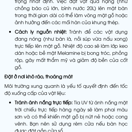
trọng nhất định. Việc đặt vật quá nặng (như
chồng báo cũ lớn, bình nước 20L) lên mặt bàn
trong thời gian dài có thể làm võng mặt gỗ hoặc
ảnh hưởng đến các mối hàn của khung thép.
Cách ly nguồn nhiệt:
Tránh để các vật dụng
đang nóng (như bàn là, nồi súp vừa nấu xong)
trực tiếp lên mặt gỗ. Nhiệt độ cao sẽ làm lớp keo
dán hoặc bề mặt Melamine bị bong tróc, phồng
rộp, gây mất thẩm mỹ và giảm độ bền của cốt
gỗ.
Đặt ở nơi khô ráo, thoáng mát
Môi trường xung quanh là yếu tố quyết định đến tốc
độ xuống cấp của vật liệu:
Tránh ánh nắng trực tiếp:
Tia UV từ ánh nắng mặt
trời chiếu trực tiếp hàng ngày sẽ làm phai màu
sơn và có thể khiến mặt gỗ bị nứt nẻ hoặc cong
vênh. Bạn nên sử dụng rèm cửa nếu bàn học
được đặt gần cửa sổ.