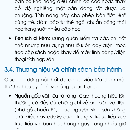
bàn có khả năng điều chỉnh độ cao hoặc thay
đổi độ nghiêng mặt bàn đang rất được ưa
chuộng. Tính năng này cho phép bàn "lớn lên"
cùng trẻ, đảm bảo tư thế ngồi chuẩn công thái
học trong suốt nhiều cấp học.
Tiện ích đi kèm:
Đừng quên kiểm tra các chi tiết
nhỏ nhưng hữu dụng như lỗ luồn dây điện, móc
treo cặp sách hoặc khay để máy tính bảng/điện
thoại tích hợp sẵn.
3.4. Thương hiệu và chính sách bảo hành
Giữa thị trường nội thất đa dạng, việc lựa chọn một
thương hiệu uy tín là vô cùng quan trọng.
Nguồn gốc vật liệu rõ ràng:
Các thương hiệu lớn
thường có đầy đủ chứng chỉ về an toàn vật liệu
(như gỗ chuẩn E1, nhựa nguyên sinh, sơn không
chì). Điều này cực kỳ quan trọng vì trẻ sẽ tiếp xúc
trực tiếp với bàn học hàng ngày trong nhiều giờ