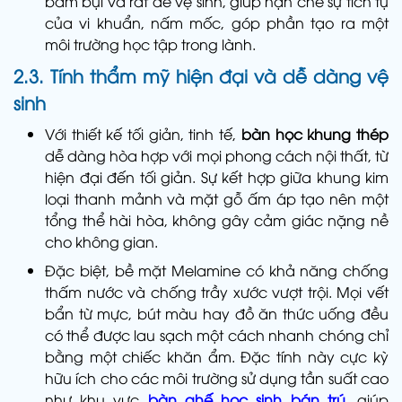
bám bụi và rất dễ vệ sinh, giúp hạn chế sự tích tụ
của vi khuẩn, nấm mốc, góp phần tạo ra một
môi trường học tập trong lành.
2.3. Tính thẩm mỹ hiện đại và dễ dàng vệ
sinh
Với thiết kế tối giản, tinh tế,
bàn học khung thép
dễ dàng hòa hợp với mọi phong cách nội thất, từ
hiện đại đến tối giản. Sự kết hợp giữa khung kim
loại thanh mảnh và mặt gỗ ấm áp tạo nên một
tổng thể hài hòa, không gây cảm giác nặng nề
cho không gian.
Đặc biệt, bề mặt Melamine có khả năng chống
thấm nước và chống trầy xước vượt trội. Mọi vết
bẩn từ mực, bút màu hay đồ ăn thức uống đều
có thể được lau sạch một cách nhanh chóng chỉ
bằng một chiếc khăn ẩm. Đặc tính này cực kỳ
hữu ích cho các môi trường sử dụng tần suất cao
như khu vực
bàn ghế học sinh bán trú
, giúp