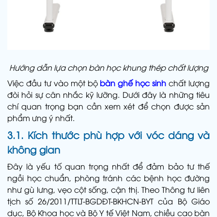
Hướng dẫn lựa chọn bàn học khung thép chất lượng
Việc đầu tư vào một bộ
bàn ghế học sinh
chất lượng
đòi hỏi sự cân nhắc kỹ lưỡng. Dưới đây là những tiêu
chí quan trọng bạn cần xem xét để chọn được sản
phẩm ưng ý nhất.
3.1. Kích thước phù hợp với vóc dáng và
không gian
Đây là yếu tố quan trọng nhất để đảm bảo tư thế
ngồi học chuẩn, phòng tránh các bệnh học đường
như gù lưng, vẹo cột sống, cận thị. Theo Thông tư liên
tịch số 26/2011/TTLT-BGDĐT-BKHCN-BYT của Bộ Giáo
dục, Bộ Khoa học và Bộ Y tế Việt Nam, chiều cao bàn