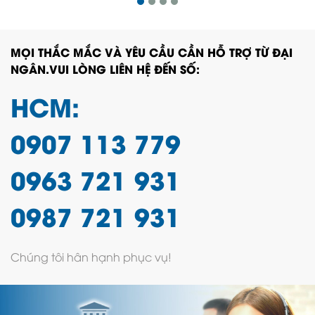
MỌI THẮC MẮC VÀ YÊU CẦU CẦN HỖ TRỢ TỪ ĐẠI
NGÂN.VUI LÒNG LIÊN HỆ ĐẾN SỐ:
HCM:
0907 113 779
0963 721 931
0987 721 931
Chúng tôi hân hạnh phục vụ!