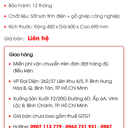
Bảo hành
12 tháng
Chất liệu
Sắt sơn tĩnh điện + gỗ ghép công nghiệp
Kích thước
Rộng 450 x Dài 600 x Cao 690 mm
Liên hệ
Giá bán
Giao hàng
Miễn phí vận chuyển trên đơn đặt hàng đủ
điều kiện.
VP Đại Diện: 262/37 Liên Khu 4/5, P. Bình Hưng
Hòa B, Q. Bình Tân, TP. Hồ Chí Minh
Xưởng Sản Xuất: F2/20G Đường 6D, Ấp 6A, Vĩnh
Lộc B, Bình Chánh, TP. Hồ Chí Minh
Giá bán chưa bao gồm thuế GTGT
0907 113 779
0963 721 931
0987
Hotline:
-
-