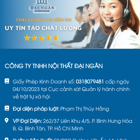
CÔNG TY TNHH NỘI THẤT ĐẠI NGÂN
Giấy Phép Kinh Doanh số:
0318079481
cấp ngày
04/10/2023 tại Cục cảnh sát Quản lý hành chính
về trật tự xã hội
Đại diện pháp luật:
Phạm Thị Thúy Hằng
VP Đại Diện:
262/37 Liên Khu 4/5, P. Bình Hưng Hòa
B, Q. Bình Tân, TP. Hồ Chí Minh