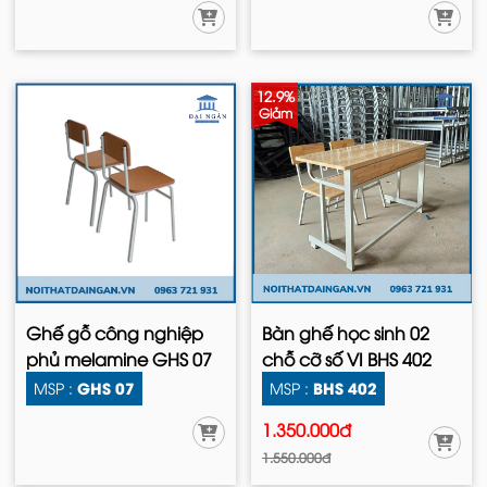
12.9%
Giảm
Ghế gỗ công nghiệp
Bàn ghế học sinh 02
phủ melamine GHS 07
chỗ cỡ số VI BHS 402
GHS 07
BHS 402
MSP :
MSP :
1.350.000đ
1.550.000đ