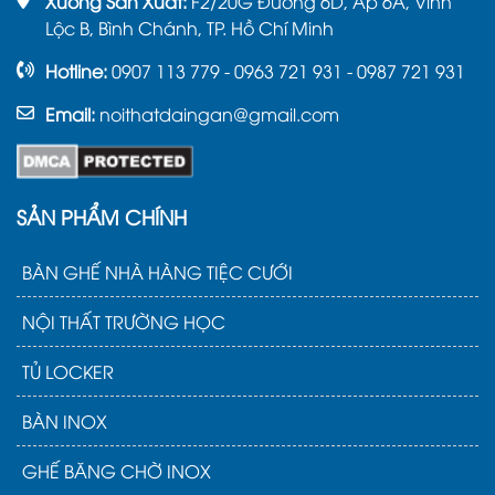
Xưởng Sản Xuất:
F2/20G Đường 6D, Ấp 6A, Vĩnh
Lộc B, Bình Chánh, TP. Hồ Chí Minh
Hotline:
0907 113 779 - 0963 721 931 - 0987 721 931
Email:
noithatdaingan@gmail.com
SẢN PHẨM CHÍNH
BÀN GHẾ NHÀ HÀNG TIỆC CƯỚI
NỘI THẤT TRƯỜNG HỌC
TỦ LOCKER
BÀN INOX
GHẾ BĂNG CHỜ INOX