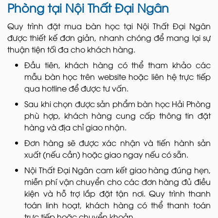
Phòng tại Nội Thất Đại Ngân
Quy trình đặt mua bàn học tại Nội Thất Đại Ngân
được thiết kế đơn giản, nhanh chóng để mang lại sự
thuận tiện tối đa cho khách hàng.
Đầu tiên, khách hàng có thể tham khảo các
mẫu bàn học trên website hoặc liên hệ trực tiếp
qua hotline để được tư vấn.
Sau khi chọn được sản phẩm bàn học Hải Phòng
phù hợp, khách hàng cung cấp thông tin đặt
hàng và địa chỉ giao nhận.
Đơn hàng sẽ được xác nhận và tiến hành sản
xuất (nếu cần) hoặc giao ngay nếu có sẵn.
Nội Thất Đại Ngân cam kết giao hàng đúng hẹn,
miễn phí vận chuyển cho các đơn hàng đủ điều
kiện và hỗ trợ lắp đặt tận nơi. Quy trình thanh
toán linh hoạt, khách hàng có thể thanh toán
trực tiếp hoặc chuyển khoản.