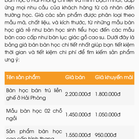
ứng mọi nhu cầu của khách hàng từ cá nhân đến
trường học. Giá các sản phẩm được phân loại theo
mẫu mã, chất liệu, và kích thước, từ những mẫu bàn
học giá rẻ như bàn học sinh tiểu học đến các mẫu
bàn cao cấp như bàn lục giác gỗ cao su. Dưới đây là
bảng giá bán bàn học chi tiết nhất giúp bạn tiết kiệm
thời gian và tiết kiệm chi phí để tìm kiếm sản phẩm
ưng ý:
Tên sản phẩm
Giá bán
Giá khuyến mãi
Bàn học bán trú liền
2.200.000đ
1.800.000đ
ghế ở Hải Phòng
Mẫu bàn học 02 chỗ
1.450.000đ
1.050.000đ
ngồi
Sản phẩm bàn học
1.550.000đ
950.000đ
cao cấp hình thang