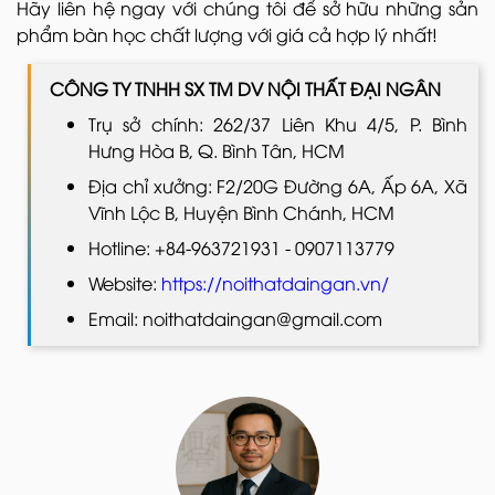
Hãy liên hệ ngay với chúng tôi để sở hữu những sản
phẩm bàn học chất lượng với giá cả hợp lý nhất!
CÔNG TY TNHH SX TM DV NỘI THẤT ĐẠI NGÂN
Trụ sở chính: 262/37 Liên Khu 4/5, P. Bình
Hưng Hòa B, Q. Bình Tân, HCM
Địa chỉ xưởng: F2/20G Đường 6A, Ấp 6A, Xã
Vĩnh Lộc B, Huyện Bình Chánh, HCM
Hotline: +84-963721931 - 0907113779
Website:
https://noithatdaingan.vn/
Email: noithatdaingan@gmail.com