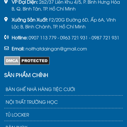
VP Đại Diện:
262/37 Liên Khu 4/5, P. Bình Hưng Hòa
B, Q. Bình Tân, TP. Hồ Chí Minh
Xưởng Sản Xuất:
F2/20G Đường 6D, Ấp 6A, Vĩnh
Lộc B, Bình Chánh, TP. Hồ Chí Minh
Hotline:
0907 113 779 - 0963 721 931 - 0987 721 931
Email:
noithatdaingan@gmail.com
SẢN PHẨM CHÍNH
BÀN GHẾ NHÀ HÀNG TIỆC CƯỚI
NỘI THẤT TRƯỜNG HỌC
TỦ LOCKER