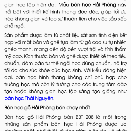
gian học tập hiện đại. Mẫu
bàn học Hải Phòng
này
nổi bật với thiết kế hình thang độc đáo, giúp tối ưu
hóa không gian và tạo sự thuận tiện cho việc sắp xếp
chỗ ngồi.
Sản phẩm được làm từ chất liệu sắt sơn tĩnh điện kết
hợp với mặt bàn và ghế tựa làm từ gỗ cao su tự nhiên
ghép thanh, mang đến độ bền vượt trội và tính thẩm
mỹ cao. Kích thước bàn và ghế được thiết kế theo tiêu
chuẩn, đảm bảo tư thế ngồi học đúng chuẩn, hỗ trợ
tối đa cho sức khỏe của học sinh. Với kiểu dáng hiện
đại, bàn học hình thang không chỉ phù hợp cho
trường học mà còn lý tưởng cho các trung tâm đào
tạo hoặc không gian học tập sáng tạo giống như
bàn học Thái Nguyên
.
Bàn học gỗ Hải Phòng bán chạy nhất
Bàn học gỗ Hải Phòng bán BBT 208 là một trong
những sản phẩm bàn học Hải Phòng được ưa
chuộng nhất, nhờ thiết kế đơn giản, hiện đại và chất