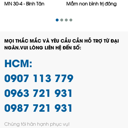
MN 30-4 - Bình Tân
Mầm non bình trị đông
MỌI THẮC MẮC VÀ YÊU CẦU CẦN HỖ TRỢ TỪ ĐẠI
NGÂN.VUI LÒNG LIÊN HỆ ĐẾN SỐ:
HCM:
0907 113 779
0963 721 931
0987 721 931
Chúng tôi hân hạnh phục vụ!