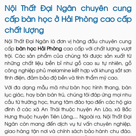
Nội Thất Đại Ngân chuyên cung
cấp bàn học ở Hải Phòng cao cấp
chất lượng
Nội Thất Đại Ngân là đơn vị hàng đầu chuyên cung
cấp
bàn học Hải Phòng
cao cấp với chất lượng vượt
trội. Các sản phẩm của chúng tôi được sản xuất từ
những chất liệu bền bỉ như gỗ cao su tự nhiên, gỗ
công nghiệp phủ melamine kết hợp với khung sắt sơn
tĩnh điện, đảm bảo độ bền và tính thẩm mỹ cao.
Với đa dạng mẫu mã như bàn học hình thang, bàn
lục giác, hay bàn bán trú, chúng tôi đáp ứng mọi nhu
cầu từ trường học, trung tâm đào tạo đến các hộ gia
đình ở các xã An Thái thuộc huyện An Lão, xã Bắc
Hưng thuộc huyện Tiên Lãng,... Ngoài ra, Nội Thất Đại
Ngân còn mang đến dịch vụ tư vấn chuyên nghiệp,
giao hàng tận nơi và chính sách bảo hành chu đáo.