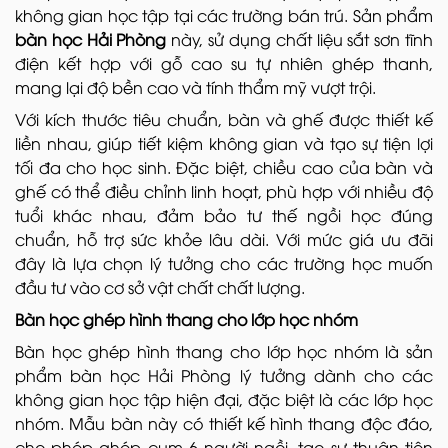
không gian học tập tại các trường bán trú. Sản phẩm
bàn học Hải Phòng
này, sử dụng chất liệu sắt sơn tĩnh
điện kết hợp với gỗ cao su tự nhiên ghép thanh,
mang lại độ bền cao và tính thẩm mỹ vượt trội.
Với kích thước tiêu chuẩn, bàn và ghế được thiết kế
liền nhau, giúp tiết kiệm không gian và tạo sự tiện lợi
tối đa cho học sinh. Đặc biệt, chiều cao của bàn và
ghế có thể điều chỉnh linh hoạt, phù hợp với nhiều độ
tuổi khác nhau, đảm bảo tư thế ngồi học đúng
chuẩn, hỗ trợ sức khỏe lâu dài. Với mức giá ưu đãi
đây là lựa chọn lý tưởng cho các trường học muốn
đầu tư vào cơ sở vật chất chất lượng.
Bàn học ghép hình thang cho lớp học nhóm
Bàn học ghép hình thang cho lớp học nhóm là sản
phẩm bàn học Hải Phòng lý tưởng dành cho các
không gian học tập hiện đại, đặc biệt là các lớp học
nhóm. Mẫu bàn này có thiết kế hình thang độc đáo,
cho phép ghép cụm 6 người ngồi, tạo sự thuận tiện