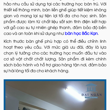
hảo nhu cầu sử dụng tại các trường học bán trú. Với
thiết kế thông minh, bàn liền ghế giúp tiết kiệm không
gian và mang lại sự tiện lợi tối đa cho học sinh. Sản
phẩm được làm từ chất liệu sắt sơn tĩnh điện kết hợp
với gỗ cao su tự nhiên ghép thanh, đảm bảo độ bền
cao và an toàn khi sử dụng như
bàn học Bắc Kạn
.
Kích thước bàn ghế phù hợp có thể điều chỉnh linh
hoạt theo yêu cầu. Với mức giá ưu đãi, đây là lựa
chọn lý tưởng cho các trường học muốn đầu tư vào
cơ sở vật chất chất lượng. Sản phẩm đi kèm chính
sách bảo hành và hỗ trợ giao hàng tận nơi, đảm bảo
sự hài lòng tối đa cho khách hàng.