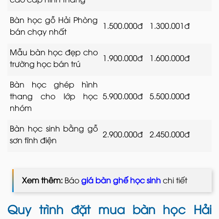
Bàn học gỗ Hải Phòng
1.500.000đ
1.300.001đ
bán chạy nhất
Mẫu bàn học đẹp cho
1.900.000đ
1.600.000đ
trường học bán trú
Bàn học ghép hình
thang cho lớp học
5.900.000đ
5.500.000đ
nhóm
Bàn học sinh bằng gỗ
2.900.000đ
2.450.000đ
sơn tĩnh điện
Xem thêm:
Báo
giá bàn ghế học sinh
chi tiết
Quy trình đặt mua bàn học Hải