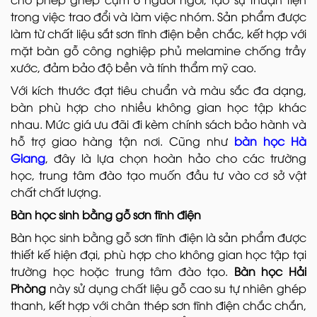
trong việc trao đổi và làm việc nhóm. Sản phẩm được
làm từ chất liệu sắt sơn tĩnh điện bền chắc, kết hợp với
mặt bàn gỗ công nghiệp phủ melamine chống trầy
xước, đảm bảo độ bền và tính thẩm mỹ cao.
Với kích thước đạt tiêu chuẩn và màu sắc đa dạng,
bàn phù hợp cho nhiều không gian học tập khác
nhau. Mức giá ưu đãi đi kèm chính sách bảo hành và
hỗ trợ giao hàng tận nơi. Cũng như
bàn học Hà
Giang
, đây là lựa chọn hoàn hảo cho các trường
học, trung tâm đào tạo muốn đầu tư vào cơ sở vật
chất chất lượng.
Bàn học sinh bằng gỗ sơn tĩnh điện
Bàn học sinh bằng gỗ sơn tĩnh điện là sản phẩm được
thiết kế hiện đại, phù hợp cho không gian học tập tại
trường học hoặc trung tâm đào tạo.
Bàn học Hải
Phòng
này sử dụng chất liệu gỗ cao su tự nhiên ghép
thanh, kết hợp với chân thép sơn tĩnh điện chắc chắn,