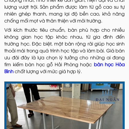
lượng vượt trội. Sản phẩm được làm từ gỗ cao su tự
nhiên ghép thanh, mang lại độ bền cao, khả năng
chống mối mọt và thân thiện với môi trường.
Với kích thước tiêu chuẩn, bàn phù hợp cho nhiều
không gian học tập khác nhau, từ gia đình đến
trường học. Đặc biệt, mặt bàn rộng rãi giúp học sinh
thoải mái trong quá trình học tập và làm bài. Giá bán
ưu đãi đây là lựa chọn lý tưởng cho những ai đang
tìm kiếm bàn học gỗ Hải Phòng hoặc
bàn học Hòa
Bình
chất lượng với mức giá hợp lý.