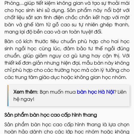
Phòng,...giúp tiết kiệm không gian và tạo sự thoải mái
cho học sinh khi sử dụng. Sản phẩm này nổi bật với
chất liệu sắt sơn tĩnh điện chắc chắn kết hợp với mặt
bàn và ghế làm từ gỗ cao su tự nhiên ghép thanh,
mang lại độ bền cao và an toàn tuyệt đối.
Bàn có kích thước tiêu chuẩn phù hợp cho hai học
sinh ngồi học cùng lúc, đảm bảo tư thế ngồi đúng
chuẩn, giúp giảm nguy cơ gù lưng hay cận thị. Với
thiết kế đơn giản nhưng hiện đại, mẫu bàn này không
chỉ phù hợp cho các trường học mà còn lý tưởng cho
các trung tâm giáo dục hoặc không gian học nhóm.
Xem thêm
: Bạn muốn mua
bàn học Hà Nội
? Liên
hệ ngay!
Sản phẩm bàn học cao cấp hình thang
Sản phẩm bàn học cao cấp hình thang là lựa chọn
hoàn hảo dành cho các lớp học nhóm hoặc không