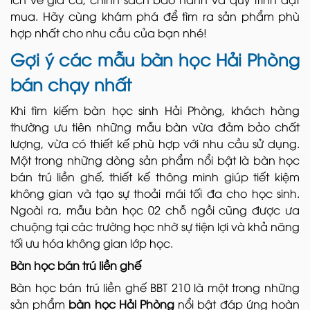
mua. Hãy cùng khám phá để tìm ra sản phẩm phù
hợp nhất cho nhu cầu của bạn nhé!
Gợi ý các mẫu bàn học Hải Phòng
bán chạy nhất
Khi tìm kiếm bàn học sinh Hải Phòng, khách hàng
thường ưu tiên những mẫu bàn vừa đảm bảo chất
lượng, vừa có thiết kế phù hợp với nhu cầu sử dụng.
Một trong những dòng sản phẩm nổi bật là bàn học
bán trú liền ghế, thiết kế thông minh giúp tiết kiệm
không gian và tạo sự thoải mái tối đa cho học sinh.
Ngoài ra, mẫu bàn học 02 chỗ ngồi cũng được ưa
chuộng tại các trường học nhờ sự tiện lợi và khả năng
tối ưu hóa không gian lớp học.
Bàn học bán trú liền ghế
Bàn học bán trú liền ghế BBT 210 là một trong những
sản phẩm
bàn học Hải Phòng
nổi bật đáp ứng hoàn