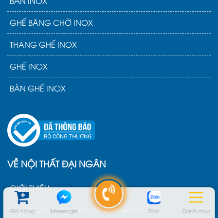
BÀN INOX
GHẾ BĂNG CHỜ INOX
THANG GHẾ INOX
GHẾ INOX
BÀN GHẾ INOX
VỀ NỘI THẤT ĐẠI NGÂN
GIỚI THIỆU
CHÍNH SÁCH BẢO HÀNH SẢN PHẨM
Giỏ hàng
Messenger
Zalo
Danh mục