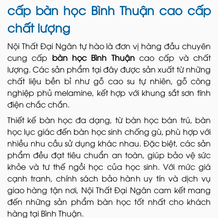
cấp bàn học Bình Thuận cao cấp
chất lượng
Nội Thất Đại Ngân tự hào là đơn vị hàng đầu chuyên
cung cấp
bàn học Bình Thuận
cao cấp và chất
lượng. Các sản phẩm tại đây được sản xuất từ những
chất liệu bền bỉ như gỗ cao su tự nhiên, gỗ công
nghiệp phủ melamine, kết hợp với khung sắt sơn tĩnh
điện chắc chắn.
Thiết kế bàn học đa dạng, từ bàn học bán trú, bàn
học lục giác đến bàn học sinh chống gù, phù hợp với
nhiều nhu cầu sử dụng khác nhau. Đặc biệt, các sản
phẩm đều đạt tiêu chuẩn an toàn, giúp bảo vệ sức
khỏe và tư thế ngồi học của học sinh. Với mức giá
cạnh tranh, chính sách bảo hành uy tín và dịch vụ
giao hàng tận nơi, Nội Thất Đại Ngân cam kết mang
đến những sản phẩm bàn học tốt nhất cho khách
hàng tại Bình Thuận.