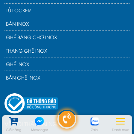
TỦ LOCKER
BÀN INOX
GHẾ BĂNG CHỜ INOX
THANG GHẾ INOX
GHẾ INOX
BÀN GHẾ INOX
VỀ NỘI THẤT ĐẠI NGÂN
Giỏ hàng
Messenger
Zalo
Danh mục