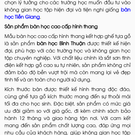
chọn lý tưởng cho các trường học muốn đầu tư vào
không gian học tập hiện đại và tiện nghi giống
bàn
học Tiền Giang
.
Sản phẩm bàn học cao cấp hình thang
Mẫu bàn học cao cấp hình thang kết hợp ghế tựa gỗ
là sản phẩm
bàn học Bình Thuận
được thiết kế hiện
đại, phù hợp với các trường học và không gian học
tập chuyên nghiệp. Với chất liệu chính là sắt sơn tĩnh
điện kết hợp gỗ cao su tự nhiên, sản phẩm không chỉ
đảm bảo độ bền vượt trội mà còn mang lại vẻ đẹp
tinh tế và an toàn cho người sử dụng.
Kích thước bàn được thiết kế hình thang độc đáo,
cùng ghế tựa gỗ kích thước mang đến sự thoải mái
tối đa cho học sinh. Đặc biệt, sản phẩm có mức giá
ưu đãi giảm so với giá gốc, đi kèm chính sách bảo
hành 12 tháng và giao hàng tận nơi. Với cam kết
mang đến sản phẩm chất lượng cao, đáp ứng mọi
nhu cầu của khách hàng, giúp không gian học tập