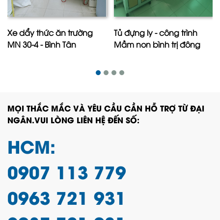
Xe dẩy thức ăn trường
Tủ đựng ly - công trình
MN 30-4 - Bình Tân
Mầm non bình trị đông
MỌI THẮC MẮC VÀ YÊU CẦU CẦN HỖ TRỢ TỪ ĐẠI
NGÂN.VUI LÒNG LIÊN HỆ ĐẾN SỐ:
HCM:
0907 113 779
0963 721 931