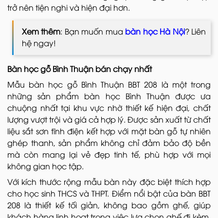
trở nên tiện nghi và hiện đại hơn.
Xem thêm
: Bạn muốn mua
bàn học Hà Nội
? Liên
hệ ngay!
Bàn học gỗ Bình Thuận bán chạy nhất
Mẫu bàn học gỗ Bình Thuận BBT 208 là một trong
những sản phẩm bàn học Bình Thuận được ưa
chuộng nhất tại khu vực nhờ thiết kế hiện đại, chất
lượng vượt trội và giá cả hợp lý. Được sản xuất từ chất
liệu sắt sơn tĩnh điện kết hợp với mặt bàn gỗ tự nhiên
ghép thanh, sản phẩm không chỉ đảm bảo độ bền
mà còn mang lại vẻ đẹp tinh tế, phù hợp với mọi
không gian học tập.
Với kích thước rộng mẫu bàn này đặc biệt thích hợp
cho học sinh THCS và THPT. Điểm nổi bật của bàn BBT
208 là thiết kế tối giản, không bao gồm ghế, giúp
khách hàng linh hoạt trong việc lựa chọn ghế đi kèm.