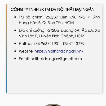
CÔNG TY TNHH SX TM DV NỘI THẤT ĐẠI NGÂN
Trụ sở chính: 262/37 Liên Khu 4/5, P. Bình
Hưng Hòa B, Q. Bình Tân, HCM
Địa chỉ xưởng: F2/20G Đường 6A, Ấp 6A, Xã
Vĩnh Lộc B, Huyện Bình Chánh, HCM
Hotline: +84-963721931 - 0907113779
Website:
https://noithatdaingan.vn/
Email: noithatdaingan@gmail.com