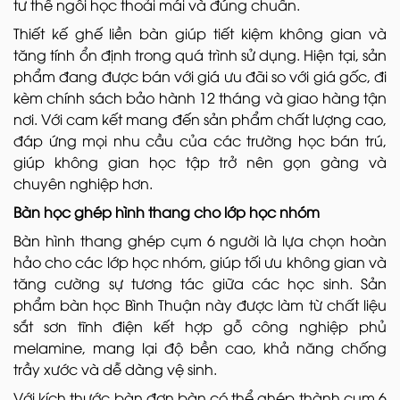
tư thế ngồi học thoải mái và đúng chuẩn.
Thiết kế ghế liền bàn giúp tiết kiệm không gian và
tăng tính ổn định trong quá trình sử dụng. Hiện tại, sản
phẩm đang được bán với giá ưu đãi so với giá gốc, đi
kèm chính sách bảo hành 12 tháng và giao hàng tận
nơi. Với cam kết mang đến sản phẩm chất lượng cao,
đáp ứng mọi nhu cầu của các trường học bán trú,
giúp không gian học tập trở nên gọn gàng và
chuyên nghiệp hơn.
Bàn học ghép hình thang cho lớp học nhóm
Bàn hình thang ghép cụm 6 người là lựa chọn hoàn
hảo cho các lớp học nhóm, giúp tối ưu không gian và
tăng cường sự tương tác giữa các học sinh. Sản
phẩm bàn học Bình Thuận này được làm từ chất liệu
sắt sơn tĩnh điện kết hợp gỗ công nghiệp phủ
melamine, mang lại độ bền cao, khả năng chống
trầy xước và dễ dàng vệ sinh.
Với kích thước bàn đơn bàn có thể ghép thành cụm 6