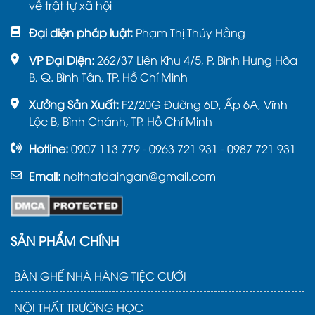
về trật tự xã hội
Đại diện pháp luật:
Phạm Thị Thúy Hằng
VP Đại Diện:
262/37 Liên Khu 4/5, P. Bình Hưng Hòa
B, Q. Bình Tân, TP. Hồ Chí Minh
Xưởng Sản Xuất:
F2/20G Đường 6D, Ấp 6A, Vĩnh
Lộc B, Bình Chánh, TP. Hồ Chí Minh
Hotline:
0907 113 779 - 0963 721 931 - 0987 721 931
Email:
noithatdaingan@gmail.com
SẢN PHẨM CHÍNH
BÀN GHẾ NHÀ HÀNG TIỆC CƯỚI
NỘI THẤT TRƯỜNG HỌC