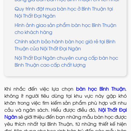
Quy trình đặt mua bàn học ở Bình Thuận tại
Nội Thất Đại Ngân
Hình ảnh giao sản phẩm bàn học Bình Thuận
cho khách hàng
Chính sách bảo hành bàn học giá rẻ tại Bình
Thuận của Nội Thất Đại Ngân
Nội Thất Đại Ngân chuyên cung cấp bàn học
Bình Thuận cao cấp chất lượng
Khi nhắc đến việc lựa chọn
bàn học Bình Thuận
,
không ít người tiêu dùng tại khu vực này gặp khó
khăn trong việc tìm kiếm sản phẩm phù hợp với nhu
cầu và ngân sách. Hiểu được điều đó,
Nội Thất Đại
Ngân
sẽ giới thiệu đến bạn những mẫu bàn học được
yêu thích nhất tại Bình Thuận, từ những thiết kế hiện
đại, tiện dụng cho học sinh bán trú đến các mẫu bàn