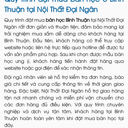
Thuận tại Nội Thất Đại Ngân
Quy trình đặt mua
bàn học Bình Thuận
tại Nội Thất Đại
Ngân rất đơn giản và thuận tiện, đảm bảo mang lại
trải nghiệm mua sắm dễ dàng cho khách hàng tại
Bình Thuận. Đầu tiên, khách hàng có thể truy cập
website hoặc liên hệ trực tiếp qua hotline để được tư
vấn sản phẩm phù hợp. Sau khi chọn được mẫu bàn
học ưng ý, khách hàng tiến hành đặt hàng qua
website hoặc gọi điện để xác nhận thông tin.
Đội ngũ nhân viên sẽ hỗ trợ kiểm tra đơn hàng, báo
giá chi tiết và cung cấp thông tin về thời gian giao
hàng. Đặc biệt, Nội Thất Đại Ngân hỗ trợ giao hàng
tận nơi nhanh chóng và miễn phí vận chuyển cho
các đơn hàng đủ điều kiện. Với quy trình chuyên
nghiệp và dịch vụ tận tâm, khách hàng tại Bình
Thuận hoàn toàn yên tâm khi đặt mua bàn học tại
đây.