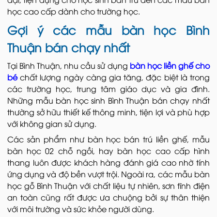
học cao cấp dành cho trường học.
Gợi ý các mẫu bàn học Bình
Thuận bán chạy nhất
Tại Bình Thuận, nhu cầu sử dụng
bàn học liền ghế cho
bé
chất lượng ngày càng gia tăng, đặc biệt là trong
các trường học, trung tâm giáo dục và gia đình.
Những mẫu bàn học sinh Bình Thuận bán chạy nhất
thường sở hữu thiết kế thông minh, tiện lợi và phù hợp
với không gian sử dụng.
Các sản phẩm như bàn học bán trú liền ghế, mẫu
bàn học 02 chỗ ngồi, hay bàn học cao cấp hình
thang luôn được khách hàng đánh giá cao nhờ tính
ứng dụng và độ bền vượt trội. Ngoài ra, các mẫu bàn
học gỗ Bình Thuận với chất liệu tự nhiên, sơn tĩnh điện
an toàn cũng rất được ưa chuộng bởi sự thân thiện
với môi trường và sức khỏe người dùng.