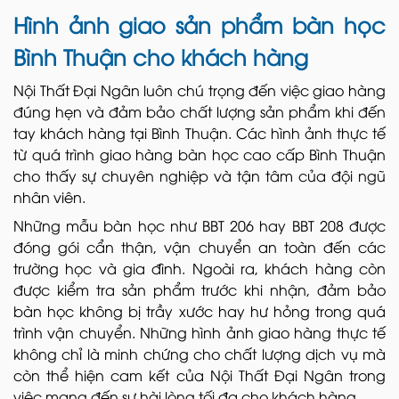
Hình ảnh giao sản phẩm bàn học
Bình Thuận cho khách hàng
Nội Thất Đại Ngân luôn chú trọng đến việc giao hàng
đúng hẹn và đảm bảo chất lượng sản phẩm khi đến
tay khách hàng tại Bình Thuận. Các hình ảnh thực tế
từ quá trình giao hàng bàn học cao cấp Bình Thuận
cho thấy sự chuyên nghiệp và tận tâm của đội ngũ
nhân viên.
Những mẫu bàn học như BBT 206 hay BBT 208 được
đóng gói cẩn thận, vận chuyển an toàn đến các
trường học và gia đình. Ngoài ra, khách hàng còn
được kiểm tra sản phẩm trước khi nhận, đảm bảo
bàn học không bị trầy xước hay hư hỏng trong quá
trình vận chuyển. Những hình ảnh giao hàng thực tế
không chỉ là minh chứng cho chất lượng dịch vụ mà
còn thể hiện cam kết của Nội Thất Đại Ngân trong
việc mang đến sự hài lòng tối đa cho khách hàng.