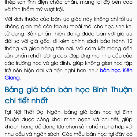
thép sơn tĩnh điện chắc chắn, mang lại độ bền cao
và tính thẩm mỹ vượt trội.
Với kích thước của bàn lục giác này không chỉ tối ưu
không gian mà còn tạo sự thoải mái cho học sinh khi
sử dụng. Sản phẩm hiện đang được bán với giá ưu
đãi so với giá gốc, đi kèm chính sách bảo hành 12
tháng và giao hàng tận nơi. Với cam kết mang đến
sản phẩm chất lượng cao, đáp ứng mọi nhu cầu của
các trường học và gia đình, giúp không gian học tập
trở nên hiện đại và tiện nghi hơn như
bàn học Kiên
Giang
.
Bảng giá bán bàn học Bình Thuận
chi tiết nhất
Tại Nội Thất Đại Ngân, bảng giá bàn học tại Bình
Thuận được công khai minh bạch và chi tiết, giúp
khách hàng dễ dàng lựa chọn sản phẩm phù hợp với
nhu cầu và ngân sách. Các mẫu bàn học tại đây có