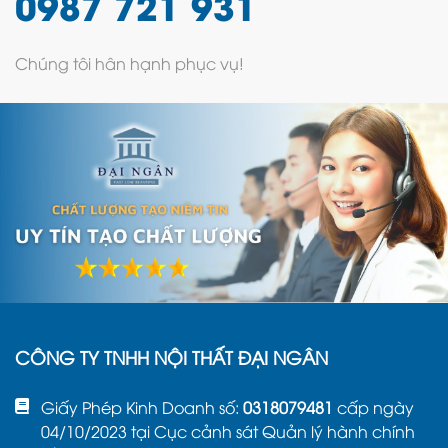
0987 721 931
Chúng tôi hân hạnh phục vụ!
CÔNG TY TNHH NỘI THẤT ĐẠI NGÂN
Giấy Phép Kinh Doanh số:
0318079481
cấp ngày
04/10/2023 tại Cục cảnh sát Quản lý hành chính