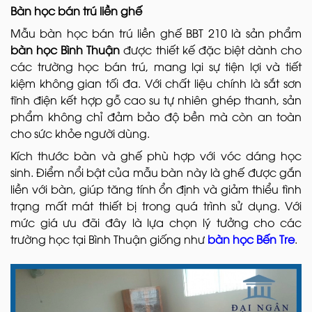
Bàn học bán trú liền ghế
Mẫu bàn học bán trú liền ghế BBT 210 là sản phẩm
bàn học Bình Thuận
được thiết kế đặc biệt dành cho
các trường học bán trú, mang lại sự tiện lợi và tiết
kiệm không gian tối đa. Với chất liệu chính là sắt sơn
tĩnh điện kết hợp gỗ cao su tự nhiên ghép thanh, sản
phẩm không chỉ đảm bảo độ bền mà còn an toàn
cho sức khỏe người dùng.
Kích thước bàn và ghế phù hợp với vóc dáng học
sinh. Điểm nổi bật của mẫu bàn này là ghế được gắn
liền với bàn, giúp tăng tính ổn định và giảm thiểu tình
trạng mất mát thiết bị trong quá trình sử dụng. Với
mức giá ưu đãi đây là lựa chọn lý tưởng cho các
trường học tại Bình Thuận giống như
bàn học Bến Tre
.