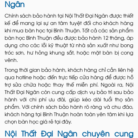
Ngân
Chính sách bảo hành tại Nội Thất Đại Ngân được thiết
kế để mang lại sự an tâm tuyệt đối cho khách hàng
khi mua bàn học tại Bình Thuận. Tất cả các sản phẩm
bàn học Bình Thuận đều được bảo hành 12 tháng, áp
dụng cho các lỗi kỹ thuật từ nhà sản xuất như bong
tróc sơn, hư hỏng khung sắt, hoặc mặt bàn bị cong
vênh.
Trong thời gian bảo hành, khách hàng chỉ cần liên hệ
qua hotline hoặc đến trực tiếp cửa hàng để được hỗ
trợ sửa chữa hoặc thay thế miễn phí. Ngoài ra, Nội
Thất Đại Ngân còn cung cấp dịch vụ bảo trì sau bảo
hành với chi phí ưu đãi, giúp kéo dài tuổi thọ sản
phẩm. Với chính sách bảo hành rõ ràng và chu đáo,
khách hàng tại Bình Thuận hoàn toàn yên tâm khi lựa
chọn bàn học giá rẻ tại đây.
Nội Thất Đại Ngân chuyên cung