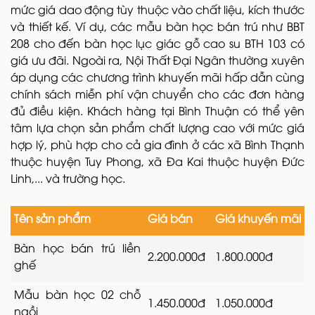
mức giá dao động tùy thuộc vào chất liệu, kích thước
và thiết kế. Ví dụ, các mẫu bàn học bán trú như BBT
208 cho đến bàn học lục giác gỗ cao su BTH 103 có
giá ưu đãi. Ngoài ra, Nội Thất Đại Ngân thường xuyên
áp dụng các chương trình khuyến mãi hấp dẫn cùng
chính sách miễn phí vận chuyển cho các đơn hàng
đủ điều kiện. Khách hàng tại Bình Thuận có thể yên
tâm lựa chọn sản phẩm chất lượng cao với mức giá
hợp lý, phù hợp cho cả gia đình ở các xã Bình Thạnh
thuộc huyện Tuy Phong, xã Đa Kai thuộc huyện Đức
Linh,... và trường học.
Tên sản phẩm
Giá bán
Giá khuyến mãi
Bàn học bán trú liền
2.200.000đ
1.800.000đ
ghế
Mẫu bàn học 02 chỗ
1.450.000đ
1.050.000đ
ngồi