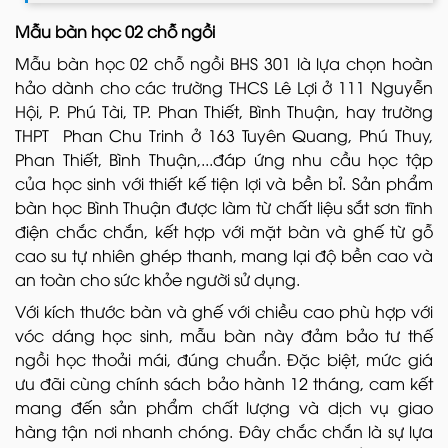
Mẫu bàn học 02 chỗ ngồi
Mẫu bàn học 02 chỗ ngồi BHS 301 là lựa chọn hoàn
hảo dành cho các trường THCS Lê Lợi ở 111 Nguyễn
Hội, P. Phú Tài, TP. Phan Thiết, Bình Thuận, hay trường
THPT Phan Chu Trinh ở 163 Tuyên Quang, Phú Thuy,
Phan Thiết, Bình Thuận,...đáp ứng nhu cầu học tập
của học sinh với thiết kế tiện lợi và bền bỉ. Sản phẩm
bàn học Bình Thuận được làm từ chất liệu sắt sơn tĩnh
điện chắc chắn, kết hợp với mặt bàn và ghế từ gỗ
cao su tự nhiên ghép thanh, mang lại độ bền cao và
an toàn cho sức khỏe người sử dụng.
Với kích thước bàn và ghế với chiều cao phù hợp với
vóc dáng học sinh, mẫu bàn này đảm bảo tư thế
ngồi học thoải mái, đúng chuẩn. Đặc biệt, mức giá
ưu đãi cùng chính sách bảo hành 12 tháng, cam kết
mang đến sản phẩm chất lượng và dịch vụ giao
hàng tận nơi nhanh chóng. Đây chắc chắn là sự lựa