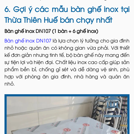
6. Gợi ý các mẫu bàn ghế inox tại
Thừa Thiên Huế bán chạy nhất
Bàn ghế inox DN107 (1 bàn + 6 ghế inox)
Bàn ghế inox DN107
là lựa chọn lý tưởng cho gia đình
nhỏ hoặc quán ăn có không gian vừa phải. Với thiết
kế đơn giản nhưng tinh tế, bộ bàn ghế này mang đến
sự tiện lợi và hiện đại. Chất liệu inox cao cấp giúp sản
phẩm bền bỉ, chống gỉ sét và dễ dàng vệ sinh, phù
hợp với phòng ăn gia đình, nhà hàng và quán ăn
nhỏ.