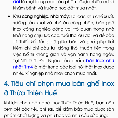
dài
là một trong các sản phẩm được nhiều cơ sở
khám bệnh và trường học đặt mua nhất.
Khu công nghiệp, nhà máy
: Tại các khu chế xuất,
xưởng sản xuất và nhà ăn công nhân, bàn ghế
inox công nghiệp đóng vai trò quan trọng nhờ
khả năng chịu lực cao, tuổi thọ lâu dài và dễ bảo
trì. Thiết kế đồng bộ giữa bàn và ghế giúp tiết
kiệm chi phí đầu tư, đồng thời thuận tiện trong
việc bố trí không gian và vận hành hàng ngày.
Tại Nội Thất Đại Ngân, sản phẩm
bàn inox chữ
nhật 1m4
là một trong các loại nội thất inox được
nhiều xí nghiệp nhà máy chọn mua nhất.
4. Tiêu chí chọn mua bàn ghế inox
ở Thừa Thiên Huế
Khi lựa chọn bàn ghế inox Thừa Thiên Huế, bạn nên
xem xét các tiêu chí sau để đảm bảo mua được sản
phẩm chất lượng và phù hợp với nhu cầu sử dụng: