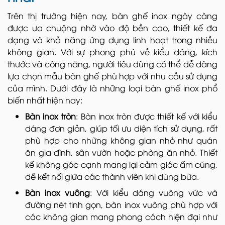
Trên thị trường hiện nay, bàn ghế inox ngày càng
được ưa chuộng nhờ vào độ bền cao, thiết kế đa
dạng và khả năng ứng dụng linh hoạt trong nhiều
không gian. Với sự phong phú về kiểu dáng, kích
thước và công năng, người tiêu dùng có thể dễ dàng
lựa chọn mẫu bàn ghế phù hợp với nhu cầu sử dụng
của mình. Dưới đây là những loại bàn ghế inox phổ
biến nhất hiện nay:
Bàn inox tròn
: Bàn inox tròn được thiết kế với kiểu
dáng đơn giản, giúp tối ưu diện tích sử dụng, rất
phù hợp cho những không gian nhỏ như quán
ăn gia đình, sân vườn hoặc phòng ăn nhỏ. Thiết
kế không góc cạnh mang lại cảm giác ấm cúng,
dễ kết nối giữa các thành viên khi dùng bữa.
Bàn inox vuông
: Với kiểu dáng vuông vức và
đường nét tinh gọn, bàn inox vuông phù hợp với
các không gian mang phong cách hiện đại như