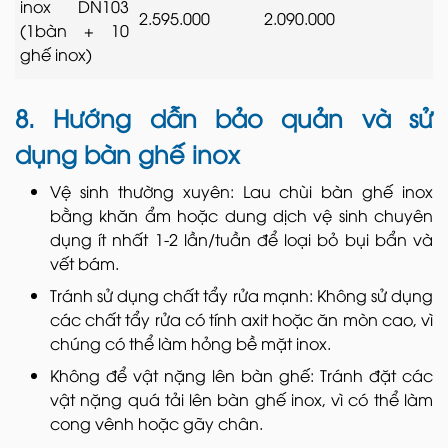
inox DN103
2.595.000
2.090.000
(1bàn + 10
ghế inox)
8. Hướng dẫn bảo quản và sử
dụng bàn ghế inox
Vệ sinh thường xuyên: Lau chùi bàn ghế inox
bằng khăn ẩm hoặc dung dịch vệ sinh chuyên
dụng ít nhất 1-2 lần/tuần để loại bỏ bụi bẩn và
vết bám.
Tránh sử dụng chất tẩy rửa mạnh: Không sử dụng
các chất tẩy rửa có tính axit hoặc ăn mòn cao, vì
chúng có thể làm hỏng bề mặt inox.
Không để vật nặng lên bàn ghế: Tránh đặt các
vật nặng quá tải lên bàn ghế inox, vì có thể làm
cong vênh hoặc gãy chân.