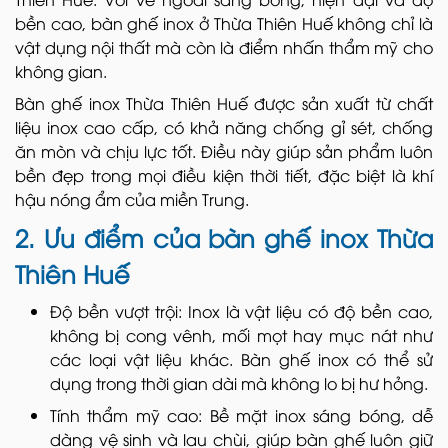
bền cao, bàn ghế inox ở Thừa Thiên Huế không chỉ là
vật dụng nội thất mà còn là điểm nhấn thẩm mỹ cho
không gian.
Bàn ghế inox Thừa Thiên Huế được sản xuất từ chất
liệu inox cao cấp, có khả năng chống gỉ sét, chống
ăn mòn và chịu lực tốt. Điều này giúp sản phẩm luôn
bền đẹp trong mọi điều kiện thời tiết, đặc biệt là khí
hậu nóng ẩm của miền Trung.
2. Ưu điểm của bàn ghế inox Thừa
Thiên Huế
Độ bền vượt trội: Inox là vật liệu có độ bền cao,
không bị cong vênh, mối mọt hay mục nát như
các loại vật liệu khác. Bàn ghế inox có thể sử
dụng trong thời gian dài mà không lo bị hư hỏng.
Tính thẩm mỹ cao: Bề mặt inox sáng bóng, dễ
dàng vệ sinh và lau chùi, giúp bàn ghế luôn giữ