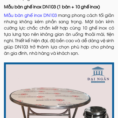
Mẫu bàn ghế inox DN103 (1 bàn + 10 ghế inox)
Mẫu bàn ghế inox DN103
mang phong cách tối giản
nhưng không kém phần sang trọng. Mặt bàn kính
cường lực chắc chắn kết hợp cùng 10 ghế inox có
tựa lưng tạo nên không gian ăn uống thoải mái, tiện
nghi. Thiết kế hiện đại, độ bền cao và dễ dàng vệ sinh
giúp DN103 trở thành lựa chọn phù hợp cho phòng
ăn gia đình, nhà hàng và khách sạn.