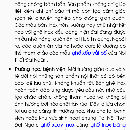
năng chống bám bẩn. Sản phẩm không chỉ giúp
tiết kiệm chi phí bảo trì mà còn tạo cảm giác
sạch sẽ, chuyên nghiệp cho không gian quán.
Các mẫu bàn inox tròn, vuông hay chữ nhật kết
hợp với ghế inox kiểu dáng hiện đại đang được
nhiều nhà hàng, quán ăn tại Huế tin dùng. Ngoài
ra, các quán ăn vỉa hè hoặc cafe lề đường có
thể tham khảo các mẫu
ghế xếp vải bố
của Nội
Thất Đại Ngân.
Trường học, bệnh viện
: Môi trường giáo dục và y
tế đòi hỏi những sản phẩm nội thất có độ bền
cao, dễ lau chùi, kháng khuẩn tốt. Bàn ghế inox
hoàn toàn đáp ứng được yêu cầu này nhờ cấu
tạo chắc chắn, không thấm nước và không bị
ảnh hưởng bởi hóa chất tẩy rửa. Đây là lựa chọn
tối ưu cho căng tin trường học, khu chờ tại bệnh
viện hoặc khu vực sinh hoạt chung. Tại Nội Thất
Đại Ngân,
ghế xoay inox
cùng
ghế inox băng