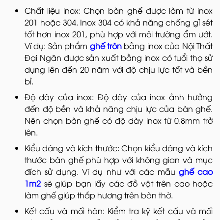
Chất liệu inox: Chọn bàn ghế được làm từ inox
201 hoặc 304. Inox 304 có khả năng chống gỉ sét
tốt hơn inox 201, phù hợp với môi trường ẩm ướt.
Ví dụ: Sản phẩm
ghế tròn
bằng inox của Nội Thất
Đại Ngân được sản xuất bằng inox có tuổi thọ sử
dụng lên đến 20 năm với độ chịu lực tốt và bền
bỉ.
Độ dày của inox: Độ dày của inox ảnh hưởng
đến độ bền và khả năng chịu lực của bàn ghế.
Nên chọn bàn ghế có độ dày inox từ 0.8mm trở
lên.
Kiểu dáng và kích thước: Chọn kiểu dáng và kích
thước bàn ghế phù hợp với không gian và mục
đích sử dụng. Ví dụ như với các mẫu
ghế cao
1m2
sẽ giúp bạn lấy các đồ vật trên cao hoặc
làm ghế giúp thắp hương trên bàn thờ.
Kết cấu và mối hàn: Kiểm tra kỹ kết cấu và mối