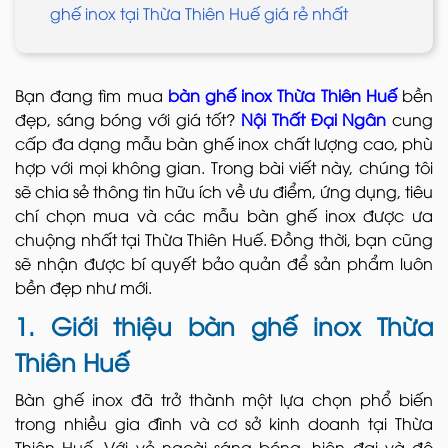
ghế inox tại Thừa Thiên Huế giá rẻ nhất
Bạn đang tìm mua
bàn ghế inox Thừa Thiên Huế
bền
đẹp, sáng bóng với giá tốt?
Nội Thất Đại Ngân
cung
cấp đa dạng mẫu bàn ghế inox chất lượng cao, phù
hợp với mọi không gian. Trong bài viết này, chúng tôi
sẽ chia sẻ thông tin hữu ích về ưu điểm, ứng dụng, tiêu
chí chọn mua và các mẫu bàn ghế inox được ưa
chuộng nhất tại Thừa Thiên Huế. Đồng thời, bạn cũng
sẽ nhận được bí quyết bảo quản để sản phẩm luôn
bền đẹp như mới.
1. Giới thiệu bàn ghế inox Thừa
Thiên Huế
Bàn ghế inox đã trở thành một lựa chọn phổ biến
trong nhiều gia đình và cơ sở kinh doanh tại Thừa
Thiên Huế. Với vẻ ngoài sáng bóng, hiện đại và độ