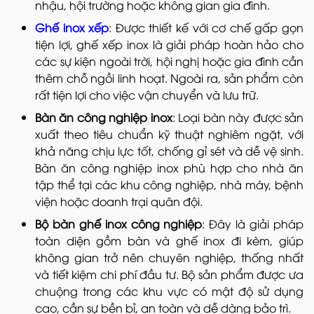
nhậu, hội trường hoặc không gian gia đình.
Ghế inox xếp
: Được thiết kế với cơ chế gấp gọn
tiện lợi, ghế xếp inox là giải pháp hoàn hảo cho
các sự kiện ngoài trời, hội nghị hoặc gia đình cần
thêm chỗ ngồi linh hoạt. Ngoài ra, sản phẩm còn
rất tiện lợi cho việc vận chuyển và lưu trữ.
Bàn ăn công nghiệp inox
: Loại bàn này được sản
xuất theo tiêu chuẩn kỹ thuật nghiêm ngặt, với
khả năng chịu lực tốt, chống gỉ sét và dễ vệ sinh.
Bàn ăn công nghiệp inox phù hợp cho nhà ăn
tập thể tại các khu công nghiệp, nhà máy, bệnh
viện hoặc doanh trại quân đội.
Bộ bàn ghế inox công nghiệp
: Đây là giải pháp
toàn diện gồm bàn và ghế inox đi kèm, giúp
không gian trở nên chuyên nghiệp, thống nhất
và tiết kiệm chi phí đầu tư. Bộ sản phẩm được ưa
chuộng trong các khu vực có mật độ sử dụng
cao, cần sự bền bỉ, an toàn và dễ dàng bảo trì.