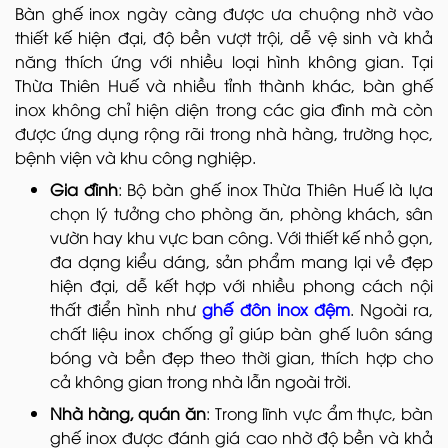
Bàn ghế inox ngày càng được ưa chuộng nhờ vào
thiết kế hiện đại, độ bền vượt trội, dễ vệ sinh và khả
năng thích ứng với nhiều loại hình không gian. Tại
Thừa Thiên Huế và nhiều tỉnh thành khác, bàn ghế
inox không chỉ hiện diện trong các gia đình mà còn
được ứng dụng rộng rãi trong nhà hàng, trường học,
bệnh viện và khu công nghiệp.
Gia đình
: Bộ bàn ghế inox Thừa Thiên Huế là lựa
chọn lý tưởng cho phòng ăn, phòng khách, sân
vườn hay khu vực ban công. Với thiết kế nhỏ gọn,
đa dạng kiểu dáng, sản phẩm mang lại vẻ đẹp
hiện đại, dễ kết hợp với nhiều phong cách nội
thất điển hình như
ghế đôn inox đệm
. Ngoài ra,
chất liệu inox chống gỉ giúp bàn ghế luôn sáng
bóng và bền đẹp theo thời gian, thích hợp cho
cả không gian trong nhà lẫn ngoài trời.
Nhà hàng, quán ăn
: Trong lĩnh vực ẩm thực, bàn
ghế inox được đánh giá cao nhờ độ bền và khả