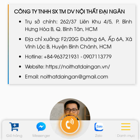
CÔNG TY TNHH SX TM DV NỘI THẤT ĐẠI NGÂN
Trụ sở chính: 262/37 Liên Khu 4/5, P. Bình
Hưng Hòa B, Q. Bình Tân, HCM
Địa chỉ xưởng: F2/20G Đường 6A, Ấp 6A, Xã
Vĩnh Lộc B, Huyện Bình Chánh, HCM
Hotline: +84-963721931 - 0907113779
Website: https://noithatdaingan.vn/
Email: noithatdaingan@gmail.com
Giỏ hàng
Messenger
Zalo
Danh mục