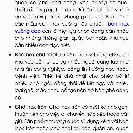
quán cà phê, nhà hàng, văn phòng ăn trưa.
Thiết kế này giúp tận dụng tối đa diện tích và dễ
dàng sắp xếp trong không gian hẹp. Bên cạnh
các mẫu bàn inox vuông tiêu chuẩn,
bàn inox
vuông cao
còn là một lựa chọn đáng cân nhắc
cho những không gian quầy bar hoặc khu vực
cần chiều cao đặc biệt.
Bàn inox chữ nhật
: Là lựa chọn lý tưởng cho các
khu vực cần phục vụ nhiều người cùng lúc như
nhà ăn công nghiệp, căng tin trường học hoặc
bệnh viện. Thiết kế chữ nhật cho phép bố trí
nhiều chỗ ngồi, đồng thời dễ kết hợp với nhiều
loại ghế khác nhau để tạo nên bộ bàn ghế đồng
bộ.
Ghế inox tròn
: Ghế inox tròn có thiết kế nhỏ gọn,
thuận tiện cho việc di chuyển, sắp xếp hoặc cất
giữ. Sản phẩm thường được sử dụng kèm với bàn
inox tròn hoặc chữ nhật tại các quán ăn, quán