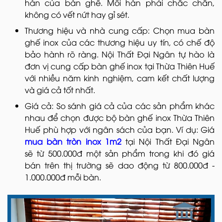
hàn của bàn ghế. Mối hàn phải chắc chắn,
không có vết nứt hay gỉ sét.
Thương hiệu và nhà cung cấp: Chọn mua bàn
ghế inox của các thương hiệu uy tín, có chế độ
bảo hành rõ ràng. Nội Thất Đại Ngân tự hào là
đơn vị cung cấp bàn ghế inox tại Thừa Thiên Huế
với nhiều năm kinh nghiệm, cam kết chất lượng
và giá cả tốt nhất.
Giá cả: So sánh giá cả của các sản phẩm khác
nhau để chọn được bộ bàn ghế inox Thừa Thiên
Huế phù hợp với ngân sách của bạn. Ví dụ: Giá
mua bàn tròn inox 1m2
tại Nội Thất Đại Ngân
sẽ từ 500.000đ một sản phẩm trong khi đó giá
bán trên thị trường sẽ dao động từ 800.000đ -
1.000.000đ mỗi bàn.