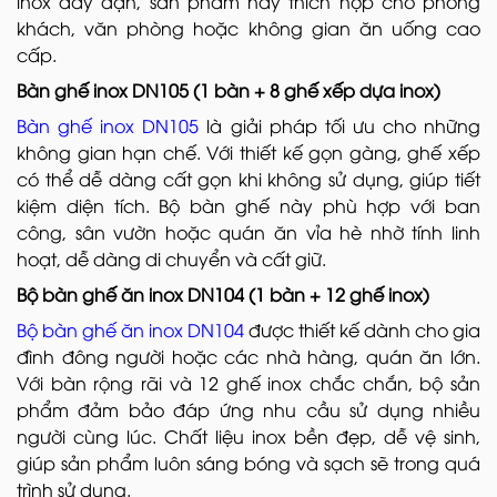
inox dày dặn, sản phẩm này thích hợp cho phòng
khách, văn phòng hoặc không gian ăn uống cao
cấp.
Bàn ghế inox DN105 (1 bàn + 8 ghế xếp dựa inox)
Bàn ghế inox DN105
là giải pháp tối ưu cho những
không gian hạn chế. Với thiết kế gọn gàng, ghế xếp
có thể dễ dàng cất gọn khi không sử dụng, giúp tiết
kiệm diện tích. Bộ bàn ghế này phù hợp với ban
công, sân vườn hoặc quán ăn vỉa hè nhờ tính linh
hoạt, dễ dàng di chuyển và cất giữ.
Bộ bàn ghế ăn inox DN104 (1 bàn + 12 ghế inox)
Bộ bàn ghế ăn inox DN104
được thiết kế dành cho gia
đình đông người hoặc các nhà hàng, quán ăn lớn.
Với bàn rộng rãi và 12 ghế inox chắc chắn, bộ sản
phẩm đảm bảo đáp ứng nhu cầu sử dụng nhiều
người cùng lúc. Chất liệu inox bền đẹp, dễ vệ sinh,
giúp sản phẩm luôn sáng bóng và sạch sẽ trong quá
trình sử dụng.