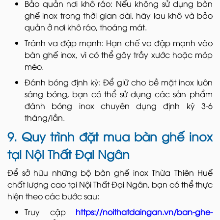
Bảo quản nơi khô ráo: Nếu không sử dụng bàn
ghế inox trong thời gian dài, hãy lau khô và bảo
quản ở nơi khô ráo, thoáng mát.
Tránh va đập mạnh: Hạn chế va đập mạnh vào
bàn ghế inox, vì có thể gây trầy xước hoặc móp
méo.
Đánh bóng định kỳ: Để giữ cho bề mặt inox luôn
sáng bóng, bạn có thể sử dụng các sản phẩm
đánh bóng inox chuyên dụng định kỳ 3-6
tháng/lần.
9. Quy trình đặt mua bàn ghế inox
tại Nội Thất Đại Ngân
Để sở hữu những bộ bàn ghế inox Thừa Thiên Huế
chất lượng cao tại Nội Thất Đại Ngân, bạn có thể thực
hiện theo các bước sau:
Truy cập
https://noithatdaingan.vn/ban-ghe-