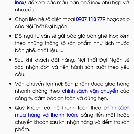
inox/
để xem các mẫu bàn ghế inox phù hợp với
nhu cầu.
Chọn liên hệ số điện thoại
0907 113 779
hoặc zalo
của Nội Thất Đại Ngân
Đội ngũ tư vấn sẽ gửi báo giá bàn ghế inox kèm
theo những thông số sản phẩm như kích thước
bàn ghế, chất liệu, ...
Sau khi khách đặt hàng, Nội Thất Đại Ngân sẽ
xác nhận đơn và tiến hành sản xuất theo yêu
cầu.
Vận chuyển tận nơi: Sản phẩm được giao hàng
nhanh chóng theo
chính sách vận chuyển
của
công ty, đảm bảo an toàn và đúng hẹn.
Quý khách có thể thanh toán theo
chính sách
mua hàng và thanh toán
, bằng tiền mặt hoặc
chuyển khoản sau khi nhận hàng và kiểm tra sản
phẩm.