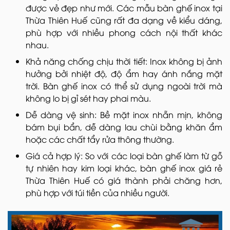
được vẻ đẹp như mới. Các mẫu bàn ghế inox tại
Thừa Thiên Huế cũng rất đa dạng về kiểu dáng,
phù hợp với nhiều phong cách nội thất khác
nhau.
Khả năng chống chịu thời tiết: Inox không bị ảnh
hưởng bởi nhiệt độ, độ ẩm hay ánh nắng mặt
trời. Bàn ghế inox có thể sử dụng ngoài trời mà
không lo bị gỉ sét hay phai màu.
Dễ dàng vệ sinh: Bề mặt inox nhẵn mịn, không
bám bụi bẩn, dễ dàng lau chùi bằng khăn ẩm
hoặc các chất tẩy rửa thông thường.
Giá cả hợp lý: So với các loại bàn ghế làm từ gỗ
tự nhiên hay kim loại khác, bàn ghế inox giá rẻ
Thừa Thiên Huế có giá thành phải chăng hơn,
phù hợp với túi tiền của nhiều người.