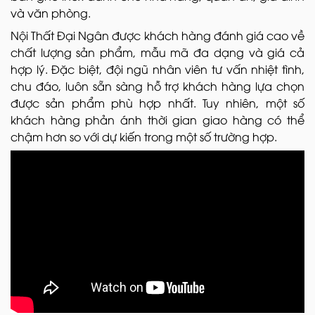
và văn phòng.
Nội Thất Đại Ngân được khách hàng đánh giá cao về
chất lượng sản phẩm, mẫu mã đa dạng và giá cả
hợp lý. Đặc biệt, đội ngũ nhân viên tư vấn nhiệt tình,
chu đáo, luôn sẵn sàng hỗ trợ khách hàng lựa chọn
được sản phẩm phù hợp nhất. Tuy nhiên, một số
khách hàng phản ánh thời gian giao hàng có thể
chậm hơn so với dự kiến trong một số trường hợp.