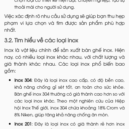
thoải mái cho người sử dụng.
Việc xác định rõ nhu cầu sử dụng sẽ giúp bạn thu hẹp
phạm vi lựa chọn và tìm được sản phẩm phù hợp
nhất.
3.2. Tìm hiểu về các loại inox
Inox là vật liệu chính để sản xuất bàn ghế inox. Hiện
nay, có nhiều loại inox khác nhau, với chất lượng và
giá thành khác nhau. Các loại inox phổ biến bao
gồm:
Inox 304
: Đây là loại inox cao cấp, có độ bền cao,
khả năng chống gỉ sét tốt, an toàn cho sức khỏe.
Bàn ghế inox 304 thường có giá thành cao hơn so với
các loại inox khác. Theo một nghiên cứu của Hiệp
hội Inox Thế giới, inox 304 chứa khoảng 18% Crom và
8% Niken, giúp tăng khả năng chống ăn mòn.
Inox 201
: Đây là loại inox có giá thành rẻ hơn inox