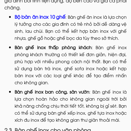
gia đình bởi tính tiện dụng, độ bền cao và giá cả phải
chăng.
Bộ bàn ăn inox 10 ghế
: Bàn ghế ăn inox là lựa chọn
lý tưởng cho các gia đình có trẻ nhỏ bởi dễ dàng vệ
sinh, lau chùi. Bạn có thể kết hợp bàn inox với ghế
nhựa, ghế gỗ hoặc ghế bọc da tùy theo sở thích.
Bàn ghế inox thấp phòng khách
: Bàn ghế inox
phòng khách thường có thiết kế đơn giản, hiện đại,
phù hợp với nhiều phong cách nội thất. Bạn có thể
sử dụng bàn trà inox, ghế sofa inox hoặc kết hợp
bàn inox với các loại ghế khác để tạo điểm nhấn
cho không gian.
Bàn ghế inox ban công, sân vườn
: Bàn ghế inox là
lựa chọn hoàn hảo cho không gian ngoài trời bởi
khả năng chống chịu thời tiết tốt, không bị gỉ sét. Bạn
có thể sử dụng bàn ghế xếp inox, ghế tựa inox hoặc
xích đu inox để tạo không gian thư giãn thoải mái.
2.3. Bàn ghế inox cho văn phòng