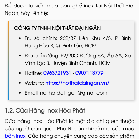
Để được tư vấn mua bàn ghế inox tại Nội Thất Đại
Ngân, hãy liên hệ:
CÔNG TY TNHH NỘI THẤT ĐẠI NGÂN
Trụ sở chính: 262/37 Liên Khu 4/5, P. Bình
Hưng Hòa B, Q. Bình Tân, HCM
Địa chỉ xưởng: F2/20G Đường 6A, Ấp 6A, Xã
Vĩnh Lộc B, Huyện Bình Chánh, HCM
Hotline:
0963721931
-
0907113779
Website:
https://noithatdaingan.vn/
Email: noithatdaingan@gmail.com
1.2. Cửa Hàng Inox Hòa Phát
Cửa hàng Inox Hòa Phát là một địa chỉ quen thuộc
của người dân quận Phú Nhuận khi có nhu cầu mua
bàn inox
. Cửa hàng chuyên cung cấp các sản phẩm