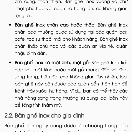
ấm cúng, thân thiện. Bàn ghế inox vuông và chữ
nhật phù hợp với các nhà hàng lớn, có không gian
rộng rãi.
Bàn ghế inox chân cao hoặc thấp
: Bàn ghế inox
chân cao thường được sử dụng tại các quán bar,
cafe, tạo sự thoải mái cho khách hàng. Bàn ghế inox
chân thấp phù hợp với các quán ăn vỉa hè, quán
nhậu bình dân.
Bàn ghế inox có mặt kính, mặt gỗ
: Bàn ghế inox kết
hợp với mặt kính hoặc mặt gỗ mang đến vẻ đẹp
sang trọng, hiện đại cho không gian. Tuy nhiên, loại
bàn ghế này cần được bảo quản cẩn thận hơn để
tránh trầy xước, hư hỏng. Ví dụ, bạn có thể thấy các
nhà hàng sang trọng thường sử dụng loại bàn này
để tăng tính thẩm mỹ.
2.2. Bàn ghế inox cho gia đình
Bàn ghế inox ngày càng được ưa chuộng trong các