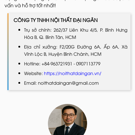
vấn và hỗ trợ tốt nhất!
CÔNG TY TNHH NỘI THẤT ĐẠI NGÂN
Trụ sở chính: 262/37 Liên Khu 4/5, P. Bình Hưng
Hòa B, Q. Bình Tân, HCM
Địa chỉ xưởng: F2/20G Đường 6A, Ấp 6A, Xã
Vĩnh Lộc B, Huyện Bình Chánh, HCM
Hotline: +84-963721931 - 0907113779
Website:
https://noithatdaingan.vn/
Email: noithatdaingan@gmail.com