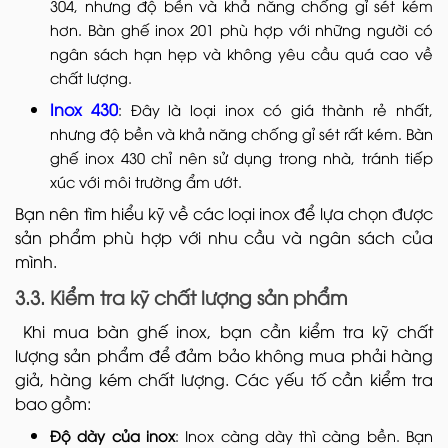
304, nhưng độ bền và khả năng chống gỉ sét kém
hơn. Bàn ghế inox 201 phù hợp với những người có
ngân sách hạn hẹp và không yêu cầu quá cao về
chất lượng.
Inox 430
: Đây là loại inox có giá thành rẻ nhất,
nhưng độ bền và khả năng chống gỉ sét rất kém. Bàn
ghế inox 430 chỉ nên sử dụng trong nhà, tránh tiếp
xúc với môi trường ẩm ướt.
Bạn nên tìm hiểu kỹ về các loại inox để lựa chọn được
sản phẩm phù hợp với nhu cầu và ngân sách của
mình.
3.3. Kiểm tra kỹ chất lượng sản phẩm
Khi mua bàn ghế inox, bạn cần kiểm tra kỹ chất
lượng sản phẩm để đảm bảo không mua phải hàng
giả, hàng kém chất lượng. Các yếu tố cần kiểm tra
bao gồm:
Độ dày của inox
: Inox càng dày thì càng bền. Bạn