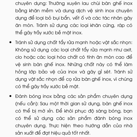
chuyên dụng: Thường xuyên lau chùi bàn ghế inox
bằng khăn mềm và dung dịch vệ sinh inox chuyên
dụng để loại bỏ bụi bẩn, vết ố và các tác nhân gây
ăn mòn. Tránh sử dụng các loại khăn cứng, ráp có
thể gây trầy xước bề mặt inox.
Tránh sử dụng chất tẩy rửa mạnh hoặc vật sắc nhọn:
Không sử dụng các loại chất tẩy rửa mạnh như axit,
clo hoặc các loại hóa chất có tính ăn mòn cao để
vệ sinh bàn ghế inox. Những chất này có thể làm
hỏng lớp bảo vệ của inox và gây gỉ sét. Tránh sử
dụng vật sắc nhọn để cọ rửa bàn ghế inox, vì chúng
có thể gây trầy xước bề mặt.
Đánh bóng inox bằng các sản phẩm chuyên dụng
(nếu cần): Sau một thời gian sử dụng, bàn ghế inox
có thể bị mờ xỉn. Để khôi phục độ sáng bóng, bạn
có thể sử dụng các sản phẩm đánh bóng inox
chuyên dụng. Thực hiện theo hướng dẫn của nhà
sản xuất để đạt hiệu quả tốt nhất.