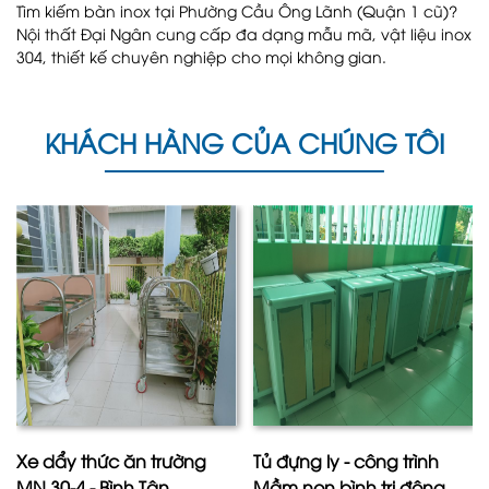
Tìm kiếm bàn inox tại Phường Cầu Ông Lãnh (Quận 1 cũ)?
Nội thất Đại Ngân cung cấp đa dạng mẫu mã, vật liệu inox
304, thiết kế chuyên nghiệp cho mọi không gian.
KHÁCH HÀNG CỦA CHÚNG TÔI
Xe dẩy thức ăn trường
Tủ đựng ly - công trình
MN 30-4 - Bình Tân
Mầm non bình trị đông