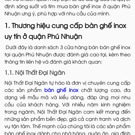
định sáng suốt và tìm mua bàn ghế inox ở quận Phú
Nhuận ưng ý, phù hợp với nhu cầu của mình.
1. Thương hiệu cung cấp bàn ghế inox
uy tín ở quận Phú Nhuận
Dưới đây là danh sách 3 cửa hàng bán bàn ghế inox
tại quận Phú Nhuận được đánh giá cao tại, kèm theo
thông tin liên hệ và đánh giá khách quan:
1.1. Nội Thất Đại Ngân
Nội Thất Đại Ngân tự hào là đơn vị chuyên cung cấp
các sản phẩm
bàn ghế inox
chất lượng cao, đa
dạng về mẫu mã và kiểu dáng, đáp ứng mọi nhu
cầu của khách hàng. Với nhiều năm kinh nghiệm
trong ngành, Nội Thất Đại Ngân cam kết mang đến
những sản phẩm bền đẹp, giá cả cạnh tranh và dịch
vụ tận tâm. Thế mạnh của chúng tôi là các sản phẩm
bàn ghế inox dành cho nhà hàng, quán ăn, gia đình