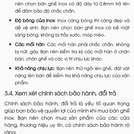
nên chọn bàn ghế inox có độ dày từ 0.8mm trở lên
để đảm bảo độ chắc chắn.
Độ bóng của inox
: Inox càng bóng thì càng đẹp và
dễ vệ sinh. Bạn nên chọn bàn ghế inox có bề mặt
sáng bóng, không bị trầy xước, móp méo.
Các mối hàn
: Các mối hàn phải chắc chắn, không
bị nứt, gãy. Bạn nên kiểm tra kỹ các mối hàn ở chân
bàn, chân ghế và các vị trí chịu lực khác.
Khả năng chịu lực
: Bạn nên thử ngồi lên ghế, đặt vật
nặng lên bàn để kiểm tra khả năng chịu lực của sản
phẩm.
3.4. Xem xét chính sách bảo hành, đổi trả
Chính sách bảo hành, đổi trả là yếu tố quan trọng
giúp bạn bảo vệ quyền lợi của mình khi mua bàn ghế
inox. Bạn nên chọn mua sản phẩm của các cửa
hàng, thương hiệu uy tín, có chính sách bảo hành rõ
ràng.