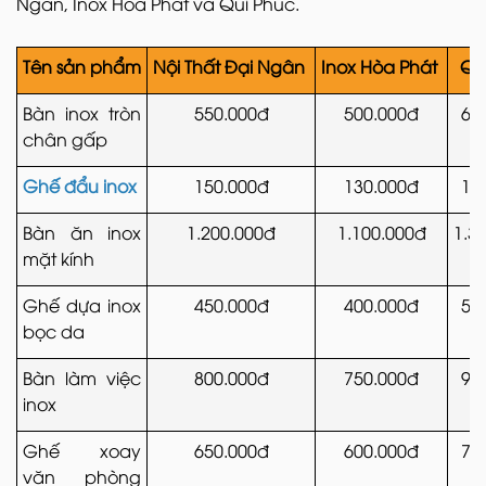
Ngân, Inox Hòa Phát và Qui Phúc.
Tên sản phẩm
Nội Thất Đại Ngân
Inox Hòa Phát
Qu
Bàn inox tròn
550.000đ
500.000đ
60
chân gấp
Ghế đẩu inox
150.000đ
130.000đ
17
Bàn ăn inox
1.200.000đ
1.100.000đ
1.3
mặt kính
Ghế dựa inox
450.000đ
400.000đ
50
bọc da
Bàn làm việc
800.000đ
750.000đ
90
inox
Ghế xoay
650.000đ
600.000đ
70
văn phòng