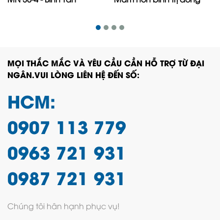
MỌI THẮC MẮC VÀ YÊU CẦU CẦN HỖ TRỢ TỪ ĐẠI
NGÂN.VUI LÒNG LIÊN HỆ ĐẾN SỐ:
HCM:
0907 113 779
0963 721 931
0987 721 931
Chúng tôi hân hạnh phục vụ!