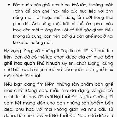
Bảo quản bàn ghế inox ở nơi khô ráo, thoáng mát:
Tránh để bàn ghế inox tiếp xúc trực tiếp với ánh
nắng mặt trời hoặc môi trường ẩm ướt trong thời
gian dài. Ánh nắng mặt trời có thể làm phai màu
inox, còn môi trường ẩm ướt có thể gây gỉ sét. Nếu
không sử dụng, bạn nên cất giữ bàn ghế inox ở nơi
khô ráo, thoáng mát.
Hy vọng rằng, với những thông tin chi tiết và hữu ích
trên, bạn đã có thể lựa chọn được địa chỉ mua
bàn
ghế inox quận Phú Nhuận
uy tín, chất lượng, cũng
như biết cách chọn mua và bảo quản bàn ghế inox
một cách tốt nhất.
Nếu bạn đang tìm kiếm những sản phẩm bàn ghế
inox chất lượng cao, mẫu mã đa dạng với giá cả
cạnh tranh, hãy đến với Nội Thất Đại Ngân. Chúng tôi
cam kết mang đến cho bạn những sản phẩm bền
đẹp, phù hợp với mọi không gian và nhu cầu sử
dụng. Liên hệ ngay với Nội Thất Đại Ngân để được tư