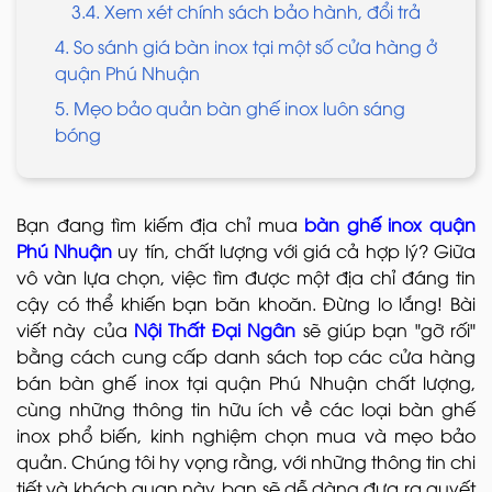
3.4. Xem xét chính sách bảo hành, đổi trả
4. So sánh giá bàn inox tại một số cửa hàng ở
quận Phú Nhuận
5. Mẹo bảo quản bàn ghế inox luôn sáng
bóng
Bạn đang tìm kiếm địa chỉ mua
bàn ghế inox quận
Phú Nhuận
uy tín, chất lượng với giá cả hợp lý? Giữa
vô vàn lựa chọn, việc tìm được một địa chỉ đáng tin
cậy có thể khiến bạn băn khoăn. Đừng lo lắng! Bài
viết này của
Nội Thất Đại Ngân
sẽ giúp bạn "gỡ rối"
bằng cách cung cấp danh sách top các cửa hàng
bán bàn ghế inox tại quận Phú Nhuận chất lượng,
cùng những thông tin hữu ích về các loại bàn ghế
inox phổ biến, kinh nghiệm chọn mua và mẹo bảo
quản. Chúng tôi hy vọng rằng, với những thông tin chi
tiết và khách quan này, bạn sẽ dễ dàng đưa ra quyết