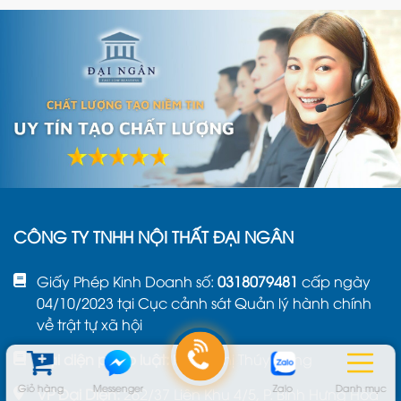
CÔNG TY TNHH NỘI THẤT ĐẠI NGÂN
Giấy Phép Kinh Doanh số:
0318079481
cấp ngày
04/10/2023 tại Cục cảnh sát Quản lý hành chính
về trật tự xã hội
Đại diện pháp luật:
Phạm Thị Thúy Hằng
Giỏ hàng
Messenger
Zalo
Danh mục
VP Đại Diện:
262/37 Liên Khu 4/5, P. Bình Hưng Hòa