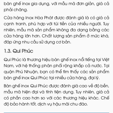
bàn ghế inox gia dụng, với mẫu mã đơn giản, giá cả
phải chăng.
Cửa hàng Inox Hòa Phát được đánh giá là có giá cả
cạnh tranh, phù hợp với túi tiền của nhiều người. Tuy
nhiên, mẫu mã sản phẩm không đa dạng bằng các
cửa hàng lớn hơn. Chất lượng sản phẩm ở mức khá,
đáp ứng nhu cầu sử dụng cơ bản.
1.3. Qui Phúc
Qui Phúc là thương hiệu bàn ghế inox nổi tiếng tại Việt
Nam, với hệ thống phân phối rộng khắp cả nước. Tại
quận Phú Nhuận, bạn có thể tìm thấy các sản phẩm
bàn ghế inox Qui Phúc tại nhiều cửa hàng, đại lý.
Bàn ghế inox Qui Phúc được đánh giá cao về độ bền,
mẫu mã hiện đại và tính tiện dụng. Tuy nhiên, giá cả
có phần cao hơn so với các thương hiệu khác. Chế
độ bảo hành tốt, dịch vụ hậu mãi chu đáo.